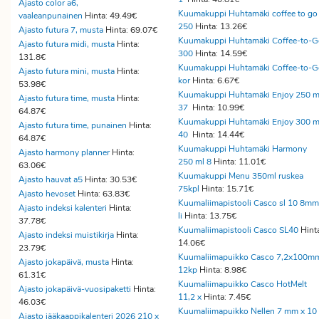
Ajasto color a6,
Kuumakuppi Huhtamäki coffee to go
vaaleanpunainen
Hinta: 49.49€
250
Hinta: 13.26€
Ajasto futura 7, musta
Hinta: 69.07€
Kuumakuppi Huhtamäki Coffee-to-G
Ajasto futura midi, musta
Hinta:
300
Hinta: 14.59€
131.8€
Kuumakuppi Huhtamäki Coffee-to-G
Ajasto futura mini, musta
Hinta:
kor
Hinta: 6.67€
53.98€
Kuumakuppi Huhtamäki Enjoy 250 m
Ajasto futura time, musta
Hinta:
37
Hinta: 10.99€
64.87€
Kuumakuppi Huhtamäki Enjoy 300 m
Ajasto futura time, punainen
Hinta:
40
Hinta: 14.44€
64.87€
Kuumakuppi Huhtamäki Harmony
Ajasto harmony planner
Hinta:
250 ml 8
Hinta: 11.01€
63.06€
Kuumakuppi Menu 350ml ruskea
Ajasto hauvat a5
Hinta: 30.53€
75kpl
Hinta: 15.71€
Ajasto hevoset
Hinta: 63.83€
Kuumaliimapistooli Casco sl 10 8mm
Ajasto indeksi kalenteri
Hinta:
li
Hinta: 13.75€
37.78€
Kuumaliimapistooli Casco SL40
Hint
Ajasto indeksi muistikirja
Hinta:
14.06€
23.79€
Kuumaliimapuikko Casco 7,2x100m
Ajasto jokapäivä, musta
Hinta:
12kp
Hinta: 8.98€
61.31€
Kuumaliimapuikko Casco HotMelt
Ajasto jokapäivä-vuosipaketti
Hinta:
11,2 x
Hinta: 7.45€
46.03€
Kuumaliimapuikko Nellen 7 mm x 10
Ajasto jääkaappikalenteri 2026 210 x