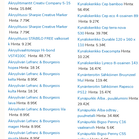
Akryylitimantit Creativ Company 5-15
Kynälokerikko Cep bamboo
Hinta:
Hinta: 15.84€
56.45€
Akryylitussi Sharpie Creative Marker
Kynälokerikko Cep eco 4-osainen 89
Hinta: 7.79€
Hinta: 9.27€
Akryylitussi Sharpie Creative Marker
Kynälokerikko Cep terra nova
Hinta: 7.79€
530
Hinta: 39.78€
Akryylitussi STABILO FREE valkoiset
Kynälokerikko Durable 120 x 160 x
k
Hinta: 9.23€
110
Hinta: 5.34€
Akryylivaahtoteippi Hi-bond
Kynälokerikko Exacompta
Hinta:
VST4100C
Hinta: 48.77€
10.22€
Akryyliväri Lefranc & Bourgeois
Kynälokerikko Lyreco 8-osainen 143 
hopea
Hinta: 18.1€
Hinta: 16.47€
Akryyliväri Lefranc & Bourgeois
Kynänteroitin Sähköinen Bruynzeel
kelta
Hinta: 8.95€
Mul
Hinta: 119.4€
Akryyliväri Lefranc & Bourgeois
Kynänteroitin Sähköinen Rapesco
kulta
Hinta: 18.1€
PS12
Hinta: 15.47€
Akryyliväri Lefranc & Bourgeois
Kynäpurkki Alba , puu/alumiini
Hinta:
laiva
Hinta: 8.95€
29.42€
Akryyliväri Lefranc & Bourgeois lila
Kynäpurkki Alba odtray ,
Hinta: 8.95€
puu/metalli
Hinta: 34.46€
Akryyliväri Lefranc & Bourgeois
Kynäpurkki Bigso Penny C16
magen
Hinta: 8.95€
vaaleanvih
Hinta: 5.6€
Akryyliväri Lefranc & Bourgeois
Kynäpurkki Bigso Penny C55
musta
Hinta: 8.95€