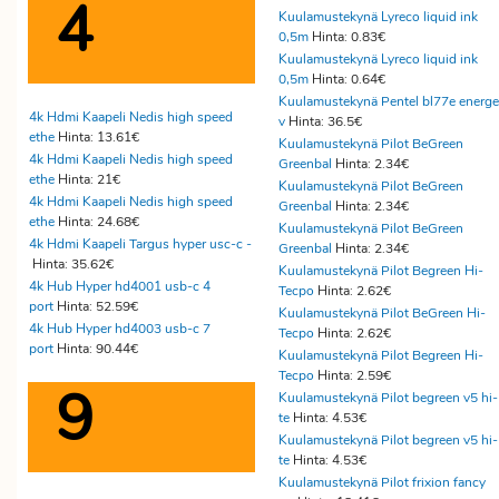
4
Kuulamustekynä Lyreco liquid ink
0,5m
Hinta: 0.83€
Kuulamustekynä Lyreco liquid ink
0,5m
Hinta: 0.64€
Kuulamustekynä Pentel bl77e energe
4k Hdmi Kaapeli Nedis high speed
v
Hinta: 36.5€
ethe
Hinta: 13.61€
Kuulamustekynä Pilot BeGreen
4k Hdmi Kaapeli Nedis high speed
Greenbal
Hinta: 2.34€
ethe
Hinta: 21€
Kuulamustekynä Pilot BeGreen
4k Hdmi Kaapeli Nedis high speed
Greenbal
Hinta: 2.34€
ethe
Hinta: 24.68€
Kuulamustekynä Pilot BeGreen
4k Hdmi Kaapeli Targus hyper usc-c -
Greenbal
Hinta: 2.34€
Hinta: 35.62€
Kuulamustekynä Pilot Begreen Hi-
4k Hub Hyper hd4001 usb-c 4
Tecpo
Hinta: 2.62€
port
Hinta: 52.59€
Kuulamustekynä Pilot BeGreen Hi-
4k Hub Hyper hd4003 usb-c 7
Tecpo
Hinta: 2.62€
port
Hinta: 90.44€
Kuulamustekynä Pilot Begreen Hi-
Tecpo
Hinta: 2.59€
9
Kuulamustekynä Pilot begreen v5 hi-
te
Hinta: 4.53€
Kuulamustekynä Pilot begreen v5 hi-
te
Hinta: 4.53€
Kuulamustekynä Pilot frixion fancy