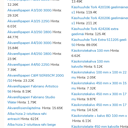
13.49€
12.26€
Käsihuuhde Tork 420106 geelimäine
Akvarellipaperi A3/100 300G
Hinta:
s1
Hinta: 119.4€
29.32€
Käsihuuhde Tork 420206 geelimäine
Akvarellipaperi A3/25 225G
Hinta:
s1
Hinta: 211.2€
6.01€
Käsihuuhde Tork 424206 extra
Akvarellipaperi A3/250 180G
Hinta:
geelimäi
Hinta: 125.4€
44.77€
Käsihuuhde Tork Extra 511205 geeli
Akvarellipaperi A4/100 300G
Hinta:
50
Hinta: 89.05€
15.84€
Käsikiristekahva 100 mm
Hinta:
Akvarellipaperi A4/250 180G
Hinta:
6.62€
23.9€
Käsikiristekahva 100 mm
Akvarellipaperi A4/50 225G
Hinta:
kalvolle
Hinta: 5.12€
7.39€
Käsikiristekalvo 100 mm x 100 m 22
Akvarellipaperi C&M 50X65CM 200G
my
Hinta: 2.05€
/10
Hinta: 23.22€
Käsikiristekalvo 450 mm x 300 m 15
Akvarellipaperi Fabriano Artistico
my
Hinta: 7.32€
56
Hinta: 8.19€
Käsikiristekalvo 450 mm x 300 m 17
Akvarellipaperi Fabriano Studio
my
Hinta: 9.87€
Water
Hinta: 1.79€
Käsikiristekalvo 450 mm x 300 m 17
Akvarellisienilajitelma
Hinta: 15.65€
my
Hinta: 14.52€
Alba hizia 2-istuttava rahi
Käsikiristelaite + kalvo BD 100 mm x
antrasiit
Hinta: 621€
Hinta: 6.11€
Alba hizia 2-istuttava rahi beige
Käsikiristelaite 450 mm kalvolle
Hinta