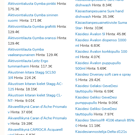
Aktivointialusta Gymba pinkki
Hinta:
dishwash
Hinta: 8.34€
175.3€
Käsiastianpesuaine Sure hand
Aktivointialusta Gymba sininen
dishwash
Hinta: 35.34€
suomi
Hinta: 171.8€
Käsiastianpesuainetiiviste Suma
Aktivointilauta Gymba grafiitti
Hinta:
Star-
Hinta: 319€
129.4€
Käsidesi Avalon 5l
Hinta: 45.8€
Aktivointilauta Gymba oranssi
Hinta:
Käsidesi Avalon dispenso 1000
129.4€
ml
Hinta: 6.83€
Aktivointilauta Gymba
Käsidesi Avalon korkkipullo 100
vaaleanpunainen
Hinta: 129.4€
ml
Hinta: 4.07€
Aktivointilauta Leitz Ergo
Käsidesi Avalon puppupullo
tummanharm
Hinta: 117.3€
500ml
Hinta: 5.69€
Akustinen kitara Stagg SCL50
Käsidesi Diversey soft care e spray
3/4
Hinta: 224.2€
5
Hinta: 29.42€
Akustisen kitaran kielet Stagg AC-
Käsidesi Gelaksi GeveDesi
125
Hinta: 18.15€
täyttöpullo
Hinta: 6.59€
Akustisen kitaran kielet Stagg CL-
Käsidesi Geliksi GeveDesi
NT-
Hinta: 9.01€
pumppupullo
Hinta: 9.05€
Akvarellikynä Caran d'Ache Prismalo
Käsidesi Geliksi GeveDesi
v
Hinta: 37.65€
täyttöpullo
Hinta: 7.97€
Akvarellikynä Caran d'Ache Prismalo
Käsidesi Sterisol® 4106 etanoli 85%
v
Hinta: 19.28€
0
Hinta: 11.18€
Akvarellikynä CARIOCA Acquarell
Käsidesiannostelija Delta d121s