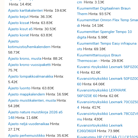
cm
Hinta: 3.13€
Hinta: 14.45€
Kuumemittari Digitaalinen Braun
Ajasto karttakalenteri
Hinta: 19.63€
Therm
Hinta: 93.57€
Ajasto keijut
Hinta: 36.33€
Kuumemittari Omron Flex Temp Smar
Ajasto kissat
Hinta: 63.83€
di
Hinta: 14.18€
Ajasto kisut a5
Hinta: 30.53€
Kuumemittari Spengler Tempo 10
Ajasto koirat
Hinta: 63.83€
digita
Hinta: 5.98€
Ajasto
Kuumemittari Tempo Easy infrapuna
kotimuistio/hemkalendern
Hinta:
ots
Hinta: 69.18€
58.73€
Kuumemittarisuojus Braun
Ajasto krono, musta
Hinta: 88.2€
Thermoscan -
Hinta: 29.83€
Ajasto krono-vuosipaketti
Hinta:
Kuvansi rtoyksikkö Lexmark 56F0Z0
75.7€
6
Hinta: 62.6€
Ajasto lompakkoalmanakka
Hinta:
Kuvansiirtoyksikkö Lexmark 50F0Z0
5.42€
60
Hinta: 64.06€
Ajasto luonto
Hinta: 63.83€
Kuvansiirtoyksikkö LEXMARK
Ajasto mappkalendern
Hinta: 16.59€
56F0Z0E 60
Hinta: 62.6€
Ajasto muistikalenteri, musta
Hinta:
Kuvansiirtoyksikkö Lexmark 70C0Z5
54.28€
4
Hinta: 417€
Ajasto nature muistikirja 2026 a5
Kuvansiirtoyksikkö Lexmark 78C0ZV
148
Hinta: 11.68€
mu
Hinta: 430€
Ajasto neljä vuodenaikaa
Hinta:
Kuvansiirtoyksikkö Lexmark
27.17€
E260/360/4
Hinta: 73.98€
Ajasto perhemuistikko
Hinta: 35.63€
Kuvarumpu HP CE314A CLJ CP1025