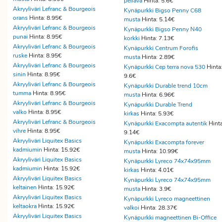
pellava
Hinta: 5.6€
Akryyliväri Lefranc & Bourgeois
Kynäpurkki Bigso Penny C68
orans
Hinta: 8.95€
musta
Hinta: 5.14€
Akryyliväri Lefranc & Bourgeois
Kynäpurkki Bigso Penny N40
punai
Hinta: 8.95€
korkki
Hinta: 7.13€
Akryyliväri Lefranc & Bourgeois
Kynäpurkki Centrum Forofis
ruske
Hinta: 8.95€
musta
Hinta: 2.89€
Akryyliväri Lefranc & Bourgeois
Kynäpurkki Cep terra nova 530
Hinta
sinin
Hinta: 8.95€
9.6€
Akryyliväri Lefranc & Bourgeois
Kynäpurkki Durable trend 10cm
tumma
Hinta: 8.95€
musta
Hinta: 6.96€
Akryyliväri Lefranc & Bourgeois
Kynäpurkki Durable Trend
valko
Hinta: 8.95€
kirkas
Hinta: 5.93€
Akryyliväri Lefranc & Bourgeois
Kynäpurkki Exacompta autentik
Hinta
vihre
Hinta: 8.95€
9.14€
Akryyliväri Liquitex Basics
Kynäpurkki Exacompta forever
kadmiumin
Hinta: 15.92€
musta
Hinta: 10.99€
Akryyliväri Liquitex Basics
Kynäpurkki Lyreco 74x74x95mm
kadmiumin
Hinta: 15.92€
kirkas
Hinta: 4.01€
Akryyliväri Liquitex Basics
Kynäpurkki Lyreco 74x74x95mm
keltainen
Hinta: 15.92€
musta
Hinta: 3.9€
Akryyliväri Liquitex Basics
Kynäpurkki Lyreco magneettinen
keltaokra
Hinta: 15.92€
valkoi
Hinta: 28.37€
Akryyliväri Liquitex Basics
Kynäpurkki magneettinen Bi-Office