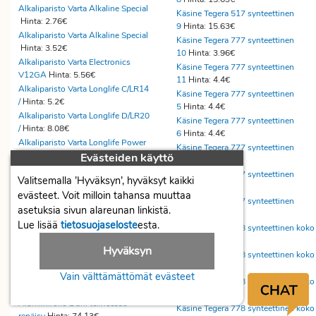
Alkaliparisto Varta Alkaline Special
Käsine Tegera 517 synteettinen
Hinta: 2.76€
9
Hinta: 15.63€
Alkaliparisto Varta Alkaline Special
Käsine Tegera 777 synteettinen
Hinta: 3.52€
10
Hinta: 3.96€
Alkaliparisto Varta Electronics
Käsine Tegera 777 synteettinen
V12GA
Hinta: 5.56€
11
Hinta: 4.4€
Alkaliparisto Varta Longlife C/LR14
Käsine Tegera 777 synteettinen
/
Hinta: 5.2€
5
Hinta: 4.4€
Alkaliparisto Varta Longlife D/LR20
Käsine Tegera 777 synteettinen
/
Hinta: 8.08€
6
Hinta: 4.4€
Alkaliparisto Varta Longlife Power
Käsine Tegera 777 synteettinen
C/
Hinta: 5.28€
Evästeiden käyttö
7
Hinta: 4.4€
Alkometri Polttokennollinen alcotrx
Käsine Tegera 777 synteettinen
Valitsemalla ’Hyväksyn’, hyväksyt kaikki
f
Hinta: 89.49€
8
Hinta: 4.4€
evästeet. Voit milloin tahansa muuttaa
Aloitelaatikko Exacompta 89158d ,
Käsine Tegera 777 synteettinen
asetuksia sivun alareunan linkistä.
kir
Hinta: 139.6€
9
Hinta: 4.4€
Aloituspakkaus Elix
Lue lisää
tietosuojaseloste
esta.
Käsine Tegera 778 synteettinen koko
valkotaulun
Hinta: 23.39€
1
Hinta: 7.7€
Hyväksyn
Aloituspakkaus Tork XpressnapFit
Käsine Tegera 778 synteettinen koko
pöyt
Hinta: 65.41€
1
Hinta: 7.7€
Vain välttämättömät evästeet
Alphatex u-leikkausliina, 2 liinan
Käsine Tegera 778 synteettinen koko
se
Hinta: 484€
5
Hinta: 7.7€
Alumiinifolio Duni telineessä
Käsine Tegera 778 synteettinen koko