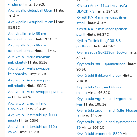
viridianv
Hinta: 15.92€
KYOCERA TK-1160 LASERVÄRI
Aktiivipallo Getupball 65cm
Hinta:
BLACK 7,2
Hinta: 124.2€
76.45€
Kyretti KAI 4 mm rengaspäinen
Aktiivipallo Getupball 75cm
Hinta:
steriil
Hinta: 4.28€
81.51€
Kyretti KAI 7 mm rengaspäinen
Aktiivipallo Leitz 65 cm
steriil
Hinta: 96.37€
tummanharmaa
Hinta: 97.85€
Kytkin Tp-link tl-sg108-8 8-
Aktiivipallo Stoo 65 cm
porttinen
Hinta: 44.34€
tummanharmaa
Hinta: 1150€
Kyynärsauva 96-119cm 100kg
Hinta
Aktiivituoli Aeris muvman
31.2€
mikrokuituk
Hinta: 631€
Kyynärtuki 8805 symmetrinen
Hinta:
Aktiivituoli Aeris swopper
90.5€
keinonahka
Hinta: 859€
Kyynärtuki Bakkerelkhuizen
Hinta:
Aktiivituoli Aeris swopper
204.9€
mikrokuitu
Hinta: 909€
Kyynärtuki Contour Balance
Aktiivituoli Aeris swopper pyörillä
musta
Hinta: 46.32€
m
Hinta: 947€
Kyynärtuki ErgoFinland Ergonomic
Aktiivituoli ErgoFinland
kein
Hinta: 105.1€
GetUpSit
Hinta: 210.3€
Kyynärtuki ErgoFinland Roller Mouse
Aktiivituoli Interstuhl up 100u
R
Hinta: 115.2€
musta
Hinta: 189€
Kyynärtuki ErgoFinland symmetrinen
Aktiivituoli Interstuhl up 110u
59
Hinta: 105.1€
valko
Hinta: 133.9€
Kyynärtuki ergonomic 8820
Hinta: