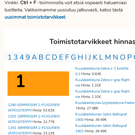
Vinkki:
Ctrl + F
-toiminnolla voit etsiä nopeasti haluamiasi
tuotteita. Valikoimamme uusiutuu jatkuvasti, katso tästä
uusimmat toimistotarvikkeet
.
Toimistotarvikkeet hinna
1
3
4
9
A
B
C
D
E
F
G
H
I
J
K
L
M
N
O
P
Kuulakärkikynä Zebra z-1 korkilla
1
0,2
Hinta: 0.63€
Kuulakärkikynä Zebra z-grip flight
me
Hinta: 1.31€
Kuulakärkikynä Zebra z-grip flight
me
Hinta: 1.31€
Kuulakärkikynä+lyijytäytekynä Parker
1290 50MMX50M 2-PUOLINEN
Hinta: 27.98€
JATKOSTEIPPI
Hinta: 53.61€
Kuulakärkikynän Säiliö Ballograf
1291 19MMX50M 2-PUOLINEN
1900
Hinta: 39.49€
JATKOSTEIPPI
Hinta: 22.77€
Kuulakärkikynän Säiliö Ballograf
1291 38MMX50M 2-PUOLINEN
1901
Hinta: 39.49€
JATKOSTEIPPI
Hinta: 23.22€