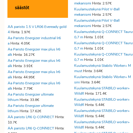
mekanismi
Hinta: 2.57€
säästöt
Kuulamustekynä Pilot V-Ball
mekanismi
Hinta: 2.57€
Kuulamustekynä Pilot V-Ball
mekanismi
Hinta: 2.57€
AA paristo 1.5 V LR06 Eveready gold
Kuulamustekynä Q-CONNECT Tauru
4
Hinta: 1.97€
0,7 m
Hinta: 1.01€
Aa Paristo Energizer industrial lr6
Kuulamustekynä Q-CONNECT Tauru
a
Hinta: 4.05€
0,7 m
Hinta: 1.01€
Aa Paristo Energizer max plus lr6
Kuulamustekynä Q-CONNECT Tauru
alk
Hinta: 16.27€
0,7 m
Hinta: 1.01€
Aa Paristo Energizer max plus lr6
Kuulamustekynä Stabilo Worker+ M
alk
Hinta: 3.91€
must
Hinta: 3.64€
Aa Paristo Energizer max plus lr6
Kuulamustekynä Stabilo Worker+ M
alk
Hinta: 44.95€
sini
Hinta: 3.64€
Aa Paristo Energizer max plus lr6
Kuulamustekynä STABILO worker+
alk
Hinta: 7.79€
Wildfl
Hinta: 171.4€
Aa Paristo Energizer ultimate
Kuulamustekynä STABILO worker+
lithium
Hinta: 33.8€
Wildfl
Hinta: 5.44€
Aa Paristo Energizer ultimate
Kuulamustekynä STABILO worker+
lithium
Hinta: 17.62€
Wildfl
Hinta: 5.44€
AA paristo LR6 Q-CONNECT
Hinta:
Kuulamustekynä STABILO worker+
10.7€
Wildfl
Hinta: 5.44€
AA paristo LR6 Q-CONNECT
Hinta: