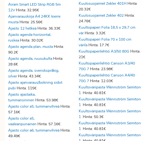
Kuulosuojaimet Zekler 401H
Hinta:
Airam Smart LED Strip RGB 5m
20.32€
12V
Hinta: 32.95€
Kuulosuojaimet Zekler 402
Hinta:
Ajanvarauskirja A4 24KK kierre
24.76€
musta
Hinta: 25.56€
Kuultopaperi Folia 18,5 x 29,7 cm
Ajasto 12 hetkeä
Hinta: 36.33€
vär
Hinta: 3.32€
Ajasto agenda horizontal,
Kuultopaperi Folia 70 x 100 cm
ruskea
Hinta: 30.02€
värila
Hinta: 17.7€
Ajasto agenda plan, musta
Hinta:
Kuultopaperilehtiö A3/50 80G
Hinta:
90.2€
21€
Ajasto agenda, ruusukulta
Hinta:
Kuultopaperilehtiö Canson A3/40
28.6€
70G 7
Hinta: 23.98€
Ajasto agenda, svenskspråkig,
Kuultopaperilehtiö Canson A4/40
silver
Hinta: 43.34€
70G 7
Hinta: 12.03€
Ajasto ajanvaraus/bokning sidot
Kuultoväripasta Wennström Semiton
pv/si
Hinta: 115€
1
Hinta: 40.81€
Ajasto ajastaika,
Kuultoväripasta Wennström Semiton
tummansininen
Hinta: 53.98€
1
Hinta: 40.81€
Ajasto color a5, tummanvihreä
Hinta:
Kuultoväripasta Wennström Semiton
57.16€
1
Hinta: 50.3€
Ajasto color a5,
Kuultoväripasta Wennström Semiton
vaaleanpunainen
Hinta: 57.16€
1
Hinta: 40.81€
Ajasto color a6, tummanvihreä
Hinta:
Kuultoväripasta Wennström Semiton
49.49€
1
Hinta: 40.81€