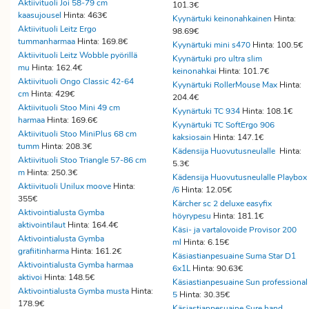
Aktiivituoli Joi 58-79 cm
101.3€
kaasujousel
Hinta: 463€
Kyynärtuki keinonahkainen
Hinta:
Aktiivituoli Leitz Ergo
98.69€
tummanharmaa
Hinta: 169.8€
Kyynärtuki mini s470
Hinta: 100.5€
Aktiivituoli Leitz Wobble pyörillä
Kyynärtuki pro ultra slim
mu
Hinta: 162.4€
keinonahkai
Hinta: 101.7€
Aktiivituoli Ongo Classic 42-64
Kyynärtuki RollerMouse Max
Hinta:
cm
Hinta: 429€
204.4€
Aktiivituoli Stoo Mini 49 cm
Kyynärtuki TC 934
Hinta: 108.1€
harmaa
Hinta: 169.6€
Kyynärtuki TC SoftErgo 906
Aktiivituoli Stoo MiniPlus 68 cm
kaksiosain
Hinta: 147.1€
tumm
Hinta: 208.3€
Kädensija Huovutusneulalle
Hinta:
Aktiivituoli Stoo Triangle 57-86 cm
5.3€
m
Hinta: 250.3€
Kädensija Huovutusneulalle Playbox
Aktiivituoli Unilux moove
Hinta:
/6
Hinta: 12.05€
355€
Kärcher sc 2 deluxe easyfix
Aktivointialusta Gymba
höyrypesu
Hinta: 181.1€
aktivointilaut
Hinta: 164.4€
Käsi- ja vartalovoide Provisor 200
Aktivointialusta Gymba
ml
Hinta: 6.15€
grafiitinharma
Hinta: 161.2€
Käsiastianpesuaine Suma Star D1
Aktivointialusta Gymba harmaa
6x1L
Hinta: 90.63€
aktivoi
Hinta: 148.5€
Käsiastianpesuaine Sun professional
Aktivointialusta Gymba musta
Hinta:
5
Hinta: 30.35€
178.9€
Käsiastianpesuaine Sure hand