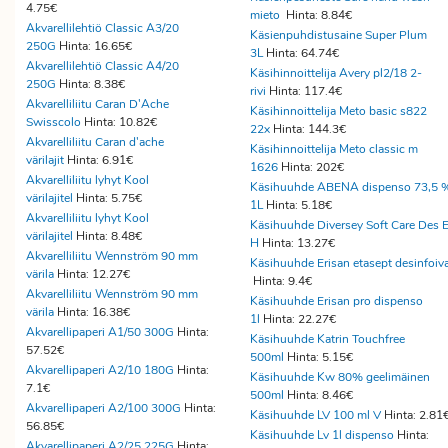
4.75€
mieto
Hinta: 8.84€
Akvarellilehtiö Classic A3/20
Käsienpuhdistusaine Super Plum
250G
Hinta: 16.65€
3L
Hinta: 64.74€
Akvarellilehtiö Classic A4/20
Käsihinnoittelija Avery pl2/18 2-
250G
Hinta: 8.38€
rivi
Hinta: 117.4€
Akvarelliliitu Caran D'Ache
Käsihinnoittelija Meto basic s822
Swisscolo
Hinta: 10.82€
22x
Hinta: 144.3€
Akvarelliliitu Caran d'ache
Käsihinnoittelija Meto classic m
värilajit
Hinta: 6.91€
1626
Hinta: 202€
Akvarelliliitu lyhyt Kool
Käsihuuhde ABENA dispenso 73,5 
värilajitel
Hinta: 5.75€
1L
Hinta: 5.18€
Akvarelliliitu lyhyt Kool
Käsihuuhde Diversey Soft Care Des 
värilajitel
Hinta: 8.48€
H
Hinta: 13.27€
Akvarelliliitu Wennström 90 mm
Käsihuuhde Erisan etasept desinfoiv
värila
Hinta: 12.27€
Hinta: 9.4€
Akvarelliliitu Wennström 90 mm
Käsihuuhde Erisan pro dispenso
värila
Hinta: 16.38€
1l
Hinta: 22.27€
Akvarellipaperi A1/50 300G
Hinta:
Käsihuuhde Katrin Touchfree
57.52€
500ml
Hinta: 5.15€
Akvarellipaperi A2/10 180G
Hinta:
Käsihuuhde Kw 80% geelimäinen
7.1€
500ml
Hinta: 8.46€
Akvarellipaperi A2/100 300G
Hinta:
Käsihuuhde LV 100 ml V
Hinta: 2.81
56.85€
Käsihuuhde Lv 1l dispenso
Hinta:
Akvarellipaperi A2/25 225G
Hinta: