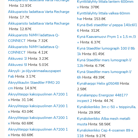
Akkuparisto ladattava Varta Recharge
Kynttilälyhty Iittala lantern 600mm
Hinta: 12.91€
v
Hinta: 378€
Akkuparisto ladattava Varta Recharge
Kynttilälyhty Iittala valkea 60mm
Hinta: 17.7€
har
Hinta: 153.8€
Akkuparisto ladattava Varta Recharge
Kynä Bx6 staedtler v/ peppa 140c6l1
Hinta: 12.87€
6
Hinta: 312€
Akkuparisto NiMH ladattava Q-
Kynä Kaavamuovi Prym 1 x 1,5 m /3
CONNECT
Hinta: 7.32€
+
Hinta: 6.37€
Akkuparisto NiMH ladattava Q-
Kynä Staedtler lumograph 100 l/ 8b
CONNECT
Hinta: 4.12€
1k
Hinta: 81.45€
Akkuvesi 1l
Hinta: 3.23€
Kynä Staedtler mars lumograph l/
Akkuvesi 5l
Hinta: 5.01€
12b
Hinta: 6.79€
Akryyli- ja öljyvärimaalauspaperi
Kynä Staedtler mars lumograph l/
Fab
Hinta: 3.17€
6h
Hinta: 49.39€
Akryylikaulin Staedtler FIMO 20
Kynäharppi Helix g05048
Hinta:
cm
Hinta: 14.97€
2.58€
Akryyliteippi kaksipuolinen A7200 1
Kynälamppu Energizer 448177
x
Hinta: 31.14€
incpect 2
Hinta: 44.7€
Akryyliteippi kaksipuolinen A7200 1
Kynälokerikko 3m c-50 + teippirulla,
x
Hinta: 43.04€
Hinta: 29.95€
Akryyliteippi kaksipuolinen A7200 1
Kynälokerikko Alba mesh metalli
x
Hinta: 60.68€
musta
Hinta: 58.56€
Akryyliteippi kaksipuolinen A7200 1
Kynälokerikko Cep 4-osainen 89 x
x
Hinta: 60.68€
118
Hinta: 9.27€