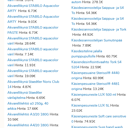
väril
Hinta: 5.87€
autom
Hinta: 278.1€
Akvarellikynä STABILO Aquacolor
Käsidesiannostelija Saippua- ja S4
ARTY
Hinta: 6.73€
To
Hinta: 54.36€
Akvarellikynä STABILO Aquacolor
Käsidesiannostelija Saippua- ja S4
ARTY
Hinta: 9.01€
To
Hinta: 54.36€
Akvarellikynä STABILO aquacolor
Käsidesiannostelija Saippua- ja Tork
PASTE
Hinta: 6.73€
Hinta: 44.92€
Akvarellikynä STABILO aquacolor
Käsidesiannostelijan Sumutinpää
väril
Hinta: 28.64€
Hinta: 7.89€
Akvarellikynä STABILO aquacolor
Käsidesiteline jalalla
väril
Hinta: 7.14€
pumppupullolle
Hinta: 60.75€
Akvarellikynä STABILO aquacolor
Käsiendesinfiointivaahto Tork S4
väril
Hinta: 11.91€
5204
Hinta: 22.59€
Akvarellikynä STABILO aquacolor
Käsienpesuaine Sterisol® 4440
väril
Hinta: 19.09€
origina
Hinta: 60.99€
Akvarellikynä Staedtler Noris Club
Käsienpesuaine Sterisol® 4481
14
Hinta: 4.87€
origina
Hinta: 13.24€
Akvarellikynä Staedtler
Käsienpesuneste LUX 500 ml
Hinta:
värilajitelma
Hinta: 6.65€
6.07€
Akvarellilehtiö a3 250g, 40
Käsienpesuneste LUX 5L
Hinta:
arkkia
Hinta: 17.66€
23.02€
Akvarellilehtiö A3/20 180G
Hinta:
Käsienpesuneste Soft care sensitive
10.56€
0
Hinta: 74.91€
Akvarellilehtiö A4/20 180G
Hinta:
Käsienpesuneste Sure hand wash