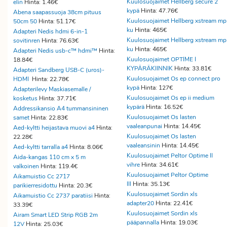
Kuulosuojaimet Hellberg secure 2
elin
Hinta: 1.46€
kypä
Hinta: 47.76€
Abena saapassuoja 38cm pituus
Kuulosuojaimet Hellberg xstream mp
50cm 50
Hinta: 51.17€
ku
Hinta: 465€
Adapteri Nedis hdmi 6-in-1
Kuulosuojaimet Hellberg xstream mp
sovitinren
Hinta: 76.63€
ku
Hinta: 465€
Adapteri Nedis usb-c™ hdmi™
Hinta:
Kuulosuojaimet OPTIME I
18.84€
KYPÄRÄKIINNIK
Hinta: 33.81€
Adapteri Sandberg USB-C (uros)-
Kuulosuojaimet Os ep connect pro
HDMI
Hinta: 22.78€
kypä
Hinta: 127€
Adapterilevy Maskiasemalle /
Kuulosuojaimet Os ep ii medium
kosketus
Hinta: 37.71€
kypärä
Hinta: 16.52€
Addressikansio A4 tummansininen
Kuulosuojaimet Os lasten
samet
Hinta: 22.83€
vaaleanpunai
Hinta: 14.45€
Aed-kyltti heijastava muovi a4
Hinta:
Kuulosuojaimet Os lasten
22.28€
vaaleansinin
Hinta: 14.45€
Aed-kyltti tarralla a4
Hinta: 8.06€
Kuulosuojaimet Peltor Optime II
Aida-kangas 110 cm x 5 m
vihre
Hinta: 34.61€
valkoinen
Hinta: 119.4€
Kuulosuojaimet Peltor Optime
Aikamuistio Cc 2717
III
Hinta: 35.13€
parikierresidottu
Hinta: 20.3€
Kuulosuojaimet Sordin xls
Aikamuistio Cc 2737 paratiisi
Hinta:
adapter20
Hinta: 22.41€
33.39€
Kuulosuojaimet Sordin xls
Airam Smart LED Strip RGB 2m
pääpannalla
Hinta: 19.03€
12V
Hinta: 25.03€