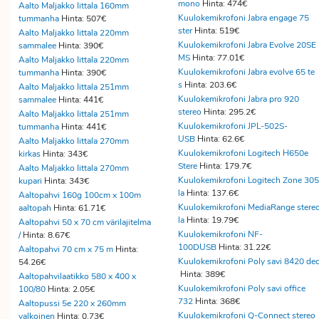
mono
Hinta: 474€
Aalto Maljakko Iittala 160mm
Kuulokemikrofoni Jabra engage 75
tummanha
Hinta: 507€
ster
Hinta: 519€
Aalto Maljakko Iittala 220mm
Kuulokemikrofoni Jabra Evolve 20SE
sammalee
Hinta: 390€
MS
Hinta: 77.01€
Aalto Maljakko Iittala 220mm
Kuulokemikrofoni Jabra evolve 65 te
tummanha
Hinta: 390€
s
Hinta: 203.6€
Aalto Maljakko Iittala 251mm
Kuulokemikrofoni Jabra pro 920
sammalee
Hinta: 441€
stereo
Hinta: 295.2€
Aalto Maljakko Iittala 251mm
Kuulokemikrofoni JPL-502S-
tummanha
Hinta: 441€
USB
Hinta: 62.6€
Aalto Maljakko Iittala 270mm
Kuulokemikrofoni Logitech H650e
kirkas
Hinta: 343€
Stere
Hinta: 179.7€
Aalto Maljakko Iittala 270mm
Kuulokemikrofoni Logitech Zone 305
kupari
Hinta: 343€
la
Hinta: 137.6€
Aaltopahvi 160g 100cm x 100m
Kuulokemikrofoni MediaRange stere
aaltopah
Hinta: 61.71€
la
Hinta: 19.79€
Aaltopahvi 50 x 70 cm värilajitelma
Kuulokemikrofoni NF-
/
Hinta: 8.67€
100DUSB
Hinta: 31.22€
Aaltopahvi 70 cm x 75 m
Hinta:
Kuulokemikrofoni Poly savi 8420 dec
54.26€
Hinta: 389€
Aaltopahvilaatikko 580 x 400 x
Kuulokemikrofoni Poly savi office
100/80
Hinta: 2.05€
732
Hinta: 368€
Aaltopussi 5e 220 x 260mm
Kuulokemikrofoni Q-Connect stereo
valkoinen
Hinta: 0.73€