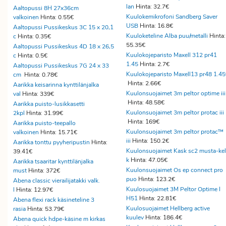
lan
Hinta: 32.7€
Aaltopussi 8H 27x36cm
Kuulokemikrofoni Sandberg Saver
valkoinen
Hinta: 0.55€
USB
Hinta: 16.8€
Aaltopussi Pussikeskus 3C 15 x 20,1
Kuuloketeline Alba puu/metalli
Hinta:
c
Hinta: 0.35€
55.35€
Aaltopussi Pussikeskus 4D 18 x 26,5
Kuulokojeparisto Maxell 312 pr41
c
Hinta: 0.5€
1.45
Hinta: 2.7€
Aaltopussi Pussikeskus 7G 24 x 33
Kuulokojeparisto Maxell13 pr48 1.45
cm
Hinta: 0.78€
Hinta: 2.66€
Aarikka keisarinna kynttilänjalka
Kuulonsuojaimet 3m peltor optime iii
val
Hinta: 339€
Hinta: 48.58€
Aarikka puisto-lusikkasetti
Kuulonsuojaimet 3m peltor protac iii
2kpl
Hinta: 31.99€
Hinta: 169€
Aarikka puisto-teepallo
Kuulonsuojaimet 3m peltor protac™
valkoinen
Hinta: 15.71€
iii
Hinta: 150.2€
Aarikka tonttu pyyheripustin
Hinta:
Kuulonsuojaimet Kask sc2 musta-kel
39.41€
k
Hinta: 47.05€
Aarikka tsaaritar kynttilänjalka
Kuulonsuojaimet Os ep connect pro
must
Hinta: 372€
puo
Hinta: 123.2€
Abena classic vierailijatakki valk.
Kuulosuojaimet 3M Peltor Optime I
l
Hinta: 12.97€
H51
Hinta: 22.81€
Abena flexi rack käsineteline 3
Kuulosuojaimet Hellberg active
rasia
Hinta: 53.79€
kuulev
Hinta: 186.4€
Abena quick hdpe-käsine m kirkas