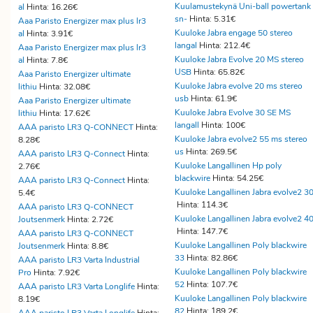
Kuulamustekynä Uni-ball powertank
al
Hinta: 16.26€
sn-
Hinta: 5.31€
Aaa Paristo Energizer max plus lr3
Kuuloke Jabra engage 50 stereo
al
Hinta: 3.91€
langal
Hinta: 212.4€
Aaa Paristo Energizer max plus lr3
Kuuloke Jabra Evolve 20 MS stereo
al
Hinta: 7.8€
USB
Hinta: 65.82€
Aaa Paristo Energizer ultimate
Kuuloke Jabra evolve 20 ms stereo
lithiu
Hinta: 32.08€
usb
Hinta: 61.9€
Aaa Paristo Energizer ultimate
Kuuloke Jabra Evolve 30 SE MS
lithiu
Hinta: 17.62€
langall
Hinta: 100€
AAA paristo LR3 Q-CONNECT
Hinta:
Kuuloke Jabra evolve2 55 ms stereo
8.28€
us
Hinta: 269.5€
AAA paristo LR3 Q-Connect
Hinta:
Kuuloke Langallinen Hp poly
2.76€
blackwire
Hinta: 54.25€
AAA paristo LR3 Q-Connect
Hinta:
Kuuloke Langallinen Jabra evolve2 3
5.4€
Hinta: 114.3€
AAA paristo LR3 Q-CONNECT
Kuuloke Langallinen Jabra evolve2 4
Joutsenmerk
Hinta: 2.72€
Hinta: 147.7€
AAA paristo LR3 Q-CONNECT
Kuuloke Langallinen Poly blackwire
Joutsenmerk
Hinta: 8.8€
33
Hinta: 82.86€
AAA paristo LR3 Varta Industrial
Kuuloke Langallinen Poly blackwire
Pro
Hinta: 7.92€
52
Hinta: 107.7€
AAA paristo LR3 Varta Longlife
Hinta:
Kuuloke Langallinen Poly blackwire
8.19€
82
Hinta: 189.2€