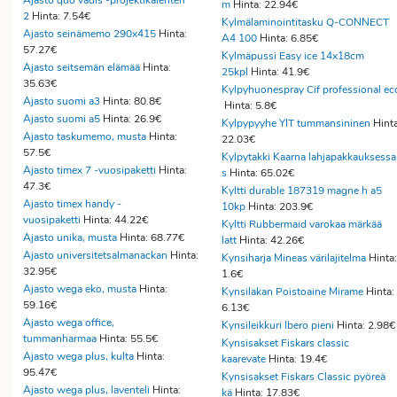
Ajasto quo vadis -projektikalenteri
m
Hinta: 22.94€
2
Hinta: 7.54€
Kylmälaminointitasku Q-CONNECT
Ajasto seinämemo 290x415
Hinta:
A4 100
Hinta: 6.85€
57.27€
Kylmäpussi Easy ice 14x18cm
Ajasto seitsemän elämää
Hinta:
25kpl
Hinta: 41.9€
35.63€
Kylpyhuonespray Cif professional ec
Ajasto suomi a3
Hinta: 80.8€
Hinta: 5.8€
Ajasto suomi a5
Hinta: 26.9€
Kylpypyyhe YIT tummansininen
Hinta
Ajasto taskumemo, musta
Hinta:
22.03€
57.5€
Kylpytakki Kaarna lahjapakkauksessa
Ajasto timex 7 -vuosipaketti
Hinta:
s
Hinta: 65.02€
47.3€
Kyltti durable 187319 magne h a5
Ajasto timex handy -
10kp
Hinta: 203.9€
vuosipaketti
Hinta: 44.22€
Kyltti Rubbermaid varokaa märkää
Ajasto unika, musta
Hinta: 68.77€
latt
Hinta: 42.26€
Ajasto universitetsalmanackan
Hinta:
Kynsiharja Mineas värilajitelma
Hinta:
32.95€
1.6€
Ajasto wega eko, musta
Hinta:
Kynsilakan Poistoaine Mirame
Hinta:
59.16€
6.13€
Ajasto wega office,
Kynsileikkuri Ibero pieni
Hinta: 2.98
tummanharmaa
Hinta: 55.5€
Kynsisakset Fiskars classic
Ajasto wega plus, kulta
Hinta:
kaarevate
Hinta: 19.4€
95.47€
Kynsisakset Fiskars Classic pyöreä
Ajasto wega plus, laventeli
Hinta:
kä
Hinta: 17.83€