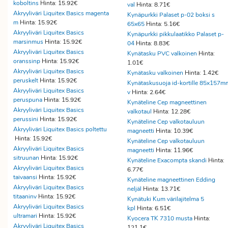
koboltins
Hinta: 15.92€
val
Hinta: 8.71€
Akryyliväri Liquitex Basics magenta
Kynäpurkki Palaset p-02 boksi s
m
Hinta: 15.92€
65x65
Hinta: 5.16€
Akryyliväri Liquitex Basics
Kynäpurkki pikkulaatikko Palaset p-
marsinmus
Hinta: 15.92€
04
Hinta: 8.83€
Akryyliväri Liquitex Basics
Kynätasku PVC valkoinen
Hinta:
oranssinp
Hinta: 15.92€
1.01€
Akryyliväri Liquitex Basics
Kynätasku valkoinen
Hinta: 1.42€
peruskelt
Hinta: 15.92€
Kynätaskusuoja id-kortille 85x157m
Akryyliväri Liquitex Basics
v
Hinta: 2.64€
peruspuna
Hinta: 15.92€
Kynäteline Cep magneettinen
Akryyliväri Liquitex Basics
valkotaul
Hinta: 12.28€
perussini
Hinta: 15.92€
Kynäteline Cep valkotauluun
Akryyliväri Liquitex Basics poltettu
magneetti
Hinta: 10.39€
Hinta: 15.92€
Kynäteline Cep valkotauluun
Akryyliväri Liquitex Basics
magneetti
Hinta: 11.96€
sitruunan
Hinta: 15.92€
Kynäteline Exacompta skandi
Hinta:
Akryyliväri Liquitex Basics
6.77€
taivaansi
Hinta: 15.92€
Kynäteline magneettinen Edding
Akryyliväri Liquitex Basics
neljäl
Hinta: 13.71€
titaaninv
Hinta: 15.92€
Kynätuki Kum värilajitelma 5
Akryyliväri Liquitex Basics
kpl
Hinta: 6.51€
ultramari
Hinta: 15.92€
Kyocera TK 7310 musta
Hinta:
Akryyliväri Liquitex Basics
121.1€