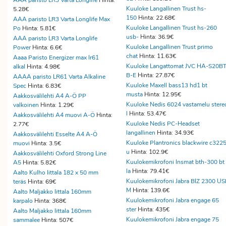
AAA paristo LR3 Varta Longlife
Hinta:
Kuuloke Langallinen Trust hs-
5.28€
150
Hinta: 22.68€
AAA paristo LR3 Varta Longlife Max
Kuuloke Langallinen Trust hs-260
Po
Hinta: 5.81€
usb-
Hinta: 36.9€
AAA paristo LR3 Varta Longlife
Kuuloke Langallinen Trust primo
Power
Hinta: 6.6€
chat
Hinta: 11.63€
Aaaa Paristo Energizer max lr61
Kuuloke Langattomat JVC HA-S20BT
alkal
Hinta: 4.98€
B-E
Hinta: 27.87€
AAAA paristo LR61 Varta Alkaline
Kuuloke Maxell bass13 hd1 bt
Spec
Hinta: 6.83€
musta
Hinta: 12.95€
Aakkosvälilehti A4 A-Ö PP
Kuuloke Nedis 6024 vastamelu stere
valkoinen
Hinta: 1.29€
l
Hinta: 53.47€
Aakkosvälilehti A4 muovi A-Ö
Hinta:
Kuuloke Nedis PC-Headset
2.77€
langallinen
Hinta: 34.93€
Aakkosvälilehti Esselte A4 A-Ö
Kuuloke Plantronics blackwire c322
muovi
Hinta: 3.5€
u
Hinta: 102.9€
Aakkosvälilehti Oxford Strong Line
Kuulokemikrofoni Insmat bth-300 bt
A5
Hinta: 5.82€
la
Hinta: 79.41€
Aalto Kulho Iittala 182 x 50 mm
Kuulokemikrofoni Jabra BIZ 2300 U
teräs
Hinta: 69€
M
Hinta: 139.6€
Aalto Maljakko Iittala 160mm
Kuulokemikrofoni Jabra engage 65
karpalo
Hinta: 368€
ster
Hinta: 435€
Aalto Maljakko Iittala 160mm
Kuulokemikrofoni Jabra engage 75
sammalee
Hinta: 507€