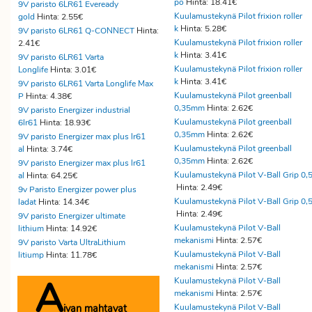
po
Hinta: 18.41€
9V paristo 6LR61 Eveready
Kuulamustekynä Pilot frixion roller
gold
Hinta: 2.55€
k
Hinta: 5.28€
9V paristo 6LR61 Q-CONNECT
Hinta:
Kuulamustekynä Pilot frixion roller
2.41€
k
Hinta: 3.41€
9V paristo 6LR61 Varta
Kuulamustekynä Pilot frixion roller
Longlife
Hinta: 3.01€
k
Hinta: 3.41€
9V paristo 6LR61 Varta Longlife Max
Kuulamustekynä Pilot greenball
P
Hinta: 4.38€
0,35mm
Hinta: 2.62€
9V paristo Energizer industrial
Kuulamustekynä Pilot greenball
6lr61
Hinta: 18.93€
0,35mm
Hinta: 2.62€
9V paristo Energizer max plus lr61
Kuulamustekynä Pilot greenball
al
Hinta: 3.74€
0,35mm
Hinta: 2.62€
9V paristo Energizer max plus lr61
Kuulamustekynä Pilot V-Ball Grip 0,
al
Hinta: 64.25€
Hinta: 2.49€
9v Paristo Energizer power plus
Kuulamustekynä Pilot V-Ball Grip 0,
ladat
Hinta: 14.34€
Hinta: 2.49€
9V paristo Energizer ultimate
Kuulamustekynä Pilot V-Ball
lithium
Hinta: 14.92€
mekanismi
Hinta: 2.57€
9V paristo Varta UltraLithium
Kuulamustekynä Pilot V-Ball
litiump
Hinta: 11.78€
mekanismi
Hinta: 2.57€
A
Kuulamustekynä Pilot V-Ball
mekanismi
Hinta: 2.57€
ivan mahtavat
Kuulamustekynä Pilot V-Ball