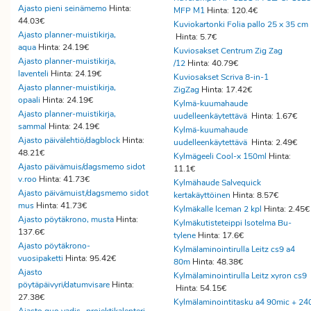
Ajasto pieni seinämemo
Hinta:
MFP M1
Hinta: 120.4€
44.03€
Kuviokartonki Folia pallo 25 x 35 cm
Ajasto planner-muistikirja,
Hinta: 5.7€
aqua
Hinta: 24.19€
Kuviosakset Centrum Zig Zag
Ajasto planner-muistikirja,
/12
Hinta: 40.79€
laventeli
Hinta: 24.19€
Kuviosakset Scriva 8-in-1
Ajasto planner-muistikirja,
ZigZag
Hinta: 17.42€
opaali
Hinta: 24.19€
Kylmä-kuumahaude
Ajasto planner-muistikirja,
uudelleenkäytettävä
Hinta: 1.67€
sammal
Hinta: 24.19€
Kylmä-kuumahaude
Ajasto päivälehtiö/dagblock
Hinta:
uudelleenkäytettävä
Hinta: 2.49€
48.21€
Kylmägeeli Cool-x 150ml
Hinta:
Ajasto päivämuis/dagsmemo sidot
11.1€
v.roo
Hinta: 41.73€
Kylmähaude Salvequick
Ajasto päivämuist/dagsmemo sidot
kertakäyttöinen
Hinta: 8.57€
mus
Hinta: 41.73€
Kylmäkalle Iceman 2 kpl
Hinta: 2.45
Ajasto pöytäkrono, musta
Hinta:
Kylmäkutisteteippi Isotelma Bu-
137.6€
tylene
Hinta: 17.6€
Ajasto pöytäkrono-
Kylmälaminointirulla Leitz cs9 a4
vuosipaketti
Hinta: 95.42€
80m
Hinta: 48.38€
Ajasto
Kylmälaminointirulla Leitz xyron cs9
pöytäpäivyri/datumvisare
Hinta:
Hinta: 54.15€
27.38€
Kylmälaminointitasku a4 90mic + 24