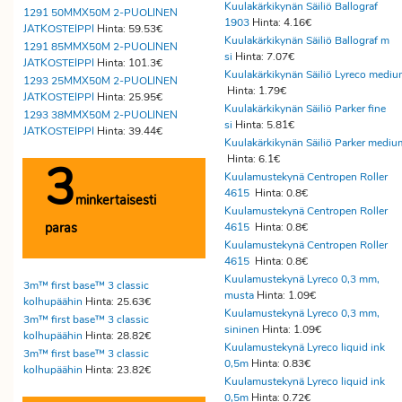
Kuulakärkikynän Säiliö Ballograf
1291 50MMX50M 2-PUOLINEN
1903
Hinta: 4.16€
JATKOSTEIPPI
Hinta: 59.53€
Kuulakärkikynän Säiliö Ballograf m
1291 85MMX50M 2-PUOLINEN
si
Hinta: 7.07€
JATKOSTEIPPI
Hinta: 101.3€
Kuulakärkikynän Säiliö Lyreco medi
1293 25MMX50M 2-PUOLINEN
Hinta: 1.79€
JATKOSTEIPPI
Hinta: 25.95€
Kuulakärkikynän Säiliö Parker fine
1293 38MMX50M 2-PUOLINEN
si
Hinta: 5.81€
JATKOSTEIPPI
Hinta: 39.44€
Kuulakärkikynän Säiliö Parker mediu
Hinta: 6.1€
3
Kuulamustekynä Centropen Roller
4615
Hinta: 0.8€
minkertaisesti
Kuulamustekynä Centropen Roller
paras
4615
Hinta: 0.8€
Kuulamustekynä Centropen Roller
4615
Hinta: 0.8€
Kuulamustekynä Lyreco 0,3 mm,
3m™ first base™ 3 classic
musta
Hinta: 1.09€
kolhupäähin
Hinta: 25.63€
Kuulamustekynä Lyreco 0,3 mm,
3m™ first base™ 3 classic
sininen
Hinta: 1.09€
kolhupäähin
Hinta: 28.82€
Kuulamustekynä Lyreco liquid ink
3m™ first base™ 3 classic
0,5m
Hinta: 0.83€
kolhupäähin
Hinta: 23.82€
Kuulamustekynä Lyreco liquid ink
0,5m
Hinta: 0.72€