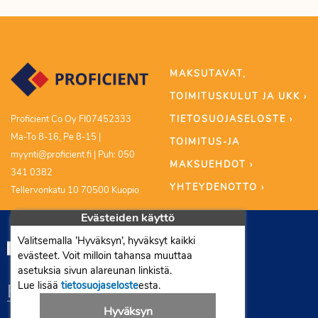
MAKSUTAVAT,
TOIMITUSKULUT JA UKK ›
TIETOSUOJASELOSTE ›
Proficient Co Oy FI07452333
Ma-To 8-16, Pe 8-15 |
TOIMITUS-JA
myynti@proficient.fi | Puh: 050
MAKSUEHDOT ›
341 0382
YHTEYDENOTTO ›
Tellervonkatu 10 70500 Kuopio
Evästeiden käyttö
Valitsemalla ’Hyväksyn’, hyväksyt kaikki
evästeet. Voit milloin tahansa muuttaa
asetuksia sivun alareunan linkistä.
Lue lisää
tietosuojaseloste
esta.
Hyväksyn