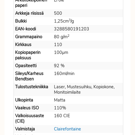
Arkistokelpoinen
Ei ole
paperi
Arkkeja riisissä
500
3
Bulkki
1,25cm
/g
EAN-koodi
3288580191203
2
Grammapaino
80 g/m
Kirkkaus
110
Kopiopaperin
100µm
paksuus
Opasiteetti
92 %
Sileys/Karheus
160ml/min
Bendtsen
Tulostustekniikka
Laser, Mustesuihku, Kopiokone,
Monitoimilaite
Ulkopinta
Matta
Vaaleus ISO
110%
Valkoisuusaste
160 CIE
(CIE)
Valmistaja
Clairefontaine