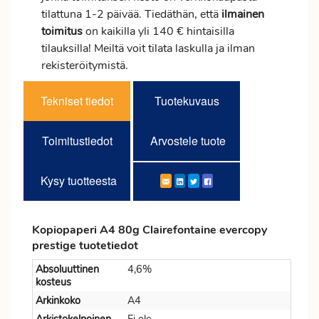
tilattuna 1-2 päivää. Tiedäthän, että
ilmainen
toimitus
on kaikilla yli 140 € hintaisilla
tilauksilla! Meiltä voit tilata laskulla ja ilman
rekisteröitymistä.
Tekniset tiedot
Tuotekuvaus
Toimitustiedot
Arvostele tuote
Kysy tuotteesta
Kopiopaperi A4 80g Clairefontaine evercopy
prestige tuotetiedot
Absoluuttinen
4,6%
kosteus
Arkinkoko
A4