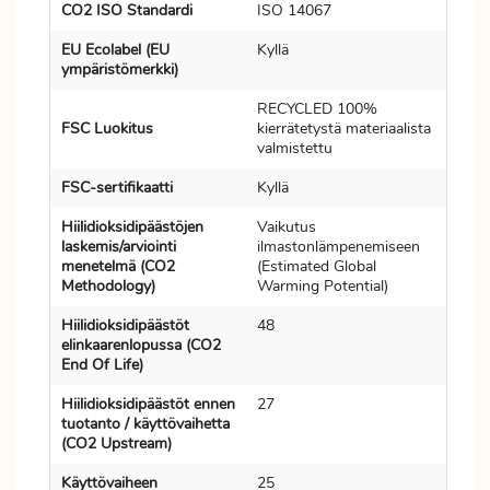
CO2 ISO Standardi
ISO 14067
EU Ecolabel (EU
Kyllä
ympäristömerkki)
RECYCLED 100%
FSC Luokitus
kierrätetystä materiaalista
valmistettu
FSC-sertifikaatti
Kyllä
Hiilidioksidipäästöjen
Vaikutus
laskemis/arviointi
ilmastonlämpenemiseen
menetelmä (CO2
(Estimated Global
Methodology)
Warming Potential)
Hiilidioksidipäästöt
48
elinkaarenlopussa (CO2
End Of Life)
Hiilidioksidipäästöt ennen
27
tuotanto / käyttövaihetta
(CO2 Upstream)
Käyttövaiheen
25