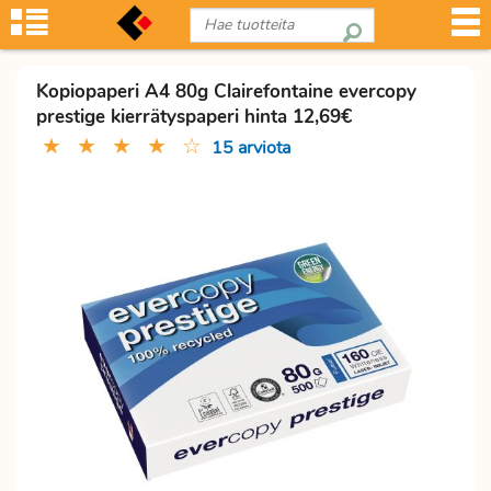
Kopiopaperi A4 80g Clairefontaine evercopy
prestige kierrätyspaperi hinta 12,69€
★
★
★
★
☆
15 arviota