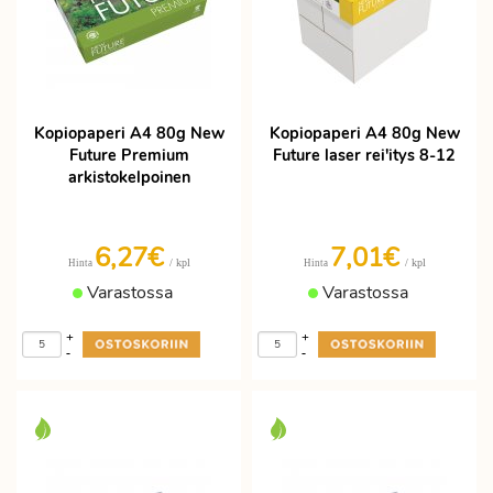
Kopiopaperi A4 80g New
Kopiopaperi A4 80g New
Future Premium
Future laser rei'itys 8-12
arkistokelpoinen
6,27€
7,01€
/ kpl
/ kpl
Hinta
Hinta
Varastossa
Varastossa
+
+
-
-