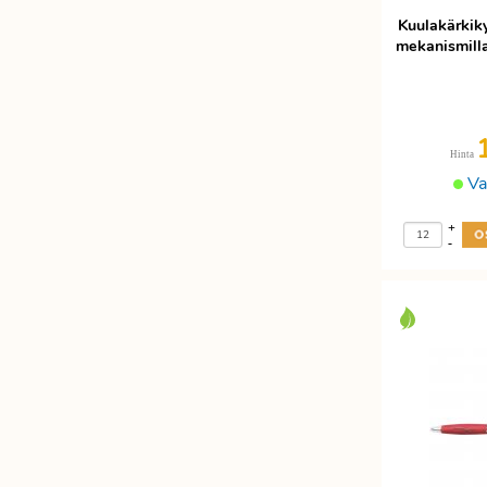
Kuulakärkiky
mekanismill
Hinta
Va
+
-