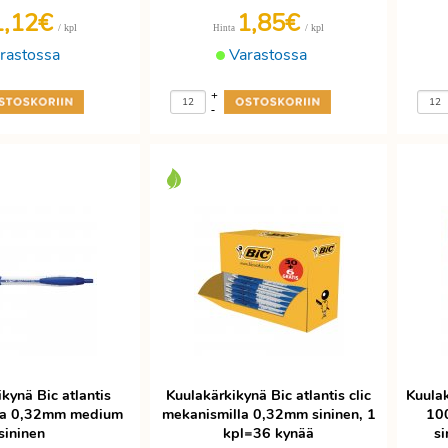
1,12€
1,85€
/ kpl
/ kpl
Hinta
rastossa
Varastossa
+
-
kynä Bic atlantis
Kuulakärkikynä Bic atlantis clic
Kuula
la 0,32mm medium
mekanismilla 0,32mm sininen, 1
10
sininen
kpl=36 kynää
si