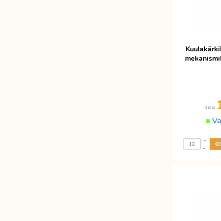
Kuulakärki
mekanismi
Hinta
Va
+
-