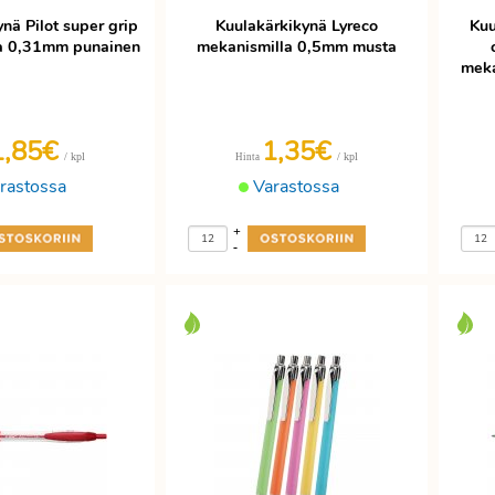
nä Pilot super grip
Kuulakärkikynä Lyreco
Kuu
a 0,31mm punainen
mekanismilla 0,5mm musta
meka
1,85€
1,35€
/ kpl
/ kpl
Hinta
rastossa
Varastossa
+
-