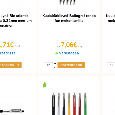
kynä Bic atlantis
Kuulakärkikynä Ballograf rondo
Kuula
la 0,32mm medium
fun mekanismilla
meka
unainen
1,71€
7,06€
/ kpl
/ kpl
Hinta
rastossa
Varastossa
+
-