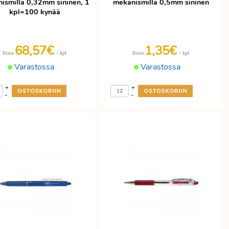
ismilla 0,32mm sininen, 1
mekanismilla 0,5mm sininen
kpl=100 kynää
68,57€
1,35€
/ kpl
/ kpl
Hinta
Hinta
Varastossa
Varastossa
+
+
-
-