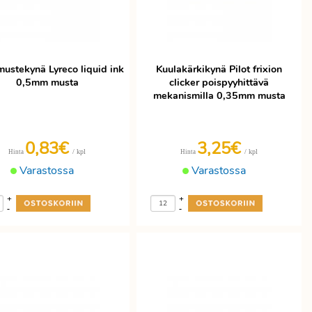
ustekynä Lyreco liquid ink
Kuulakärkikynä Pilot frixion
0,5mm musta
clicker poispyyhittävä
mekanismilla 0,35mm musta
0,83€
3,25€
/ kpl
/ kpl
Hinta
Hinta
Varastossa
Varastossa
+
+
-
-