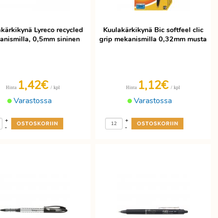
kärkikynä Lyreco recycled
Kuulakärkikynä Bic softfeel clic
nismilla, 0,5mm sininen
grip mekanismilla 0,32mm musta
1,42€
1,12€
/ kpl
/ kpl
Hinta
Hinta
Varastossa
Varastossa
+
+
-
-