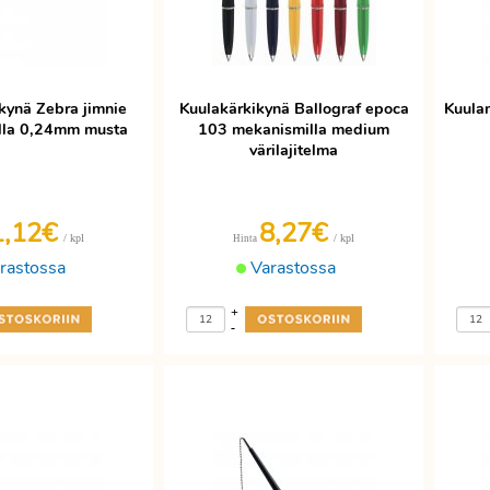
kynä Zebra jimnie
Kuulakärkikynä Ballograf epoca
Kuulam
lla 0,24mm musta
103 mekanismilla medium
värilajitelma
1,12€
8,27€
/ kpl
/ kpl
Hinta
rastossa
Varastossa
+
-