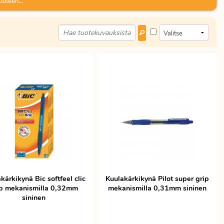
uuteen...
kärkikynä Bic softfeel clic
Kuulakärkikynä Pilot super grip
ip mekanismilla 0,32mm
mekanismilla 0,31mm sininen
sininen