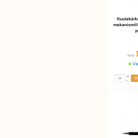
Kuulakärki
mekanismil
p
Hinta
Va
+
-