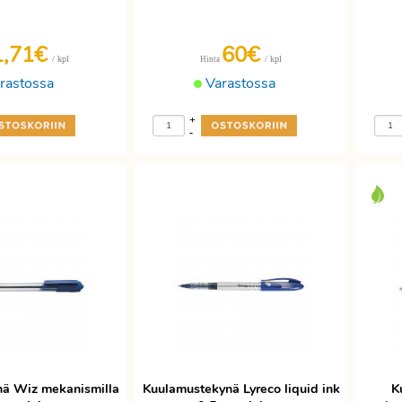
1,71€
60€
/ kpl
/ kpl
Hinta
rastossa
Varastossa
+
-
nä Wiz mekanismilla
Kuulamustekynä Lyreco liquid ink
K