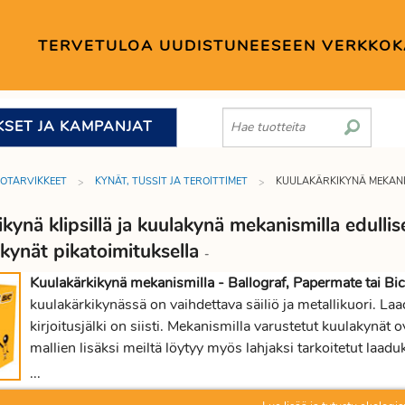
TERVETULOA UUDISTUNEESEEN VERKKO
KSET JA KAMPANJAT
TOTARVIKKEET
KYNÄT, TUSSIT JA TEROITTIMET
KUULAKÄRKIKYNÄ MEKANI
kynä klipsillä ja kuulakynä mekanismilla edulli
ikynät pikatoimituksella
-
Kuulakärkikynä mekanismilla - Ballograf, Papermate tai Bic
kuulakärkikynässä on vaihdettava säiliö ja metallikuori. La
kirjoitusjälki on siisti. Mekanismilla varustetut kuulakynät 
mallien lisäksi meiltä löytyy myös lahjaksi tarkoitetut laa
Kuulakärkikynien mallistomme on valtava. Löydät varmasti 
...
Valikoimassa on myös ketjukynät,
geelikynät
,
kosketusnäyt