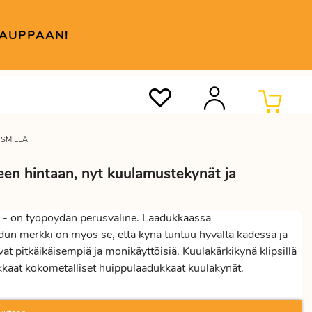
KAUPPAAN!
SMILLA
seen hintaan, nyt kuulamustekynät ja
- on työpöydän perusväline. Laadukkaassa
adun merkki on myös se, että kynä tuntuu hyvältä kädessä ja
ovat pitkäikäisempiä ja monikäyttöisiä. Kuulakärkikynä klipsillä
dukkaat kokometalliset huippulaadukkaat kuulakynät.
sopivan laatuisen ja -hintaisen kuulakynän sivuiltamme.
tökynät
ja kuulamustekynät. Tunnetuimpia kuulakynä eli