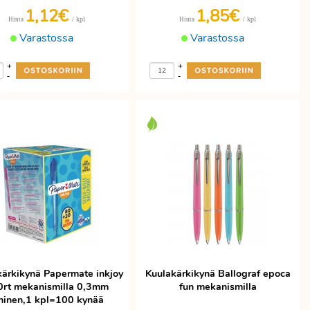
1,12€
1,85€
/ kpl
/ kpl
Hinta
Hinta
Varastossa
Varastossa
+
+
-
-
kärkikynä Papermate inkjoy
Kuulakärkikynä Ballograf epoca
0rt mekanismilla 0,3mm
fun mekanismilla
ninen,1 kpl=100 kynää