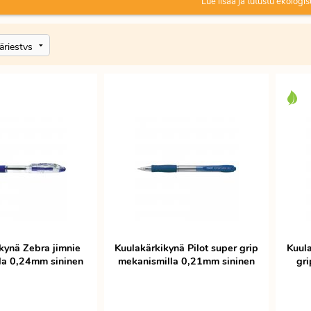
Lue lisää ja tutustu ekologis
kuulakärkikynä valmistajia ovat Bic, Papermate, Pentel,
kynä Zebra jimnie
Kuulakärkikynä Pilot super grip
Kuula
la 0,24mm sininen
mekanismilla 0,21mm sininen
gr