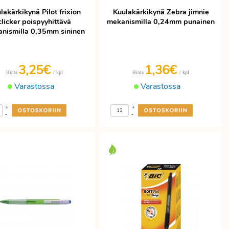
lakärkikynä Pilot frixion
Kuulakärkikynä Zebra jimnie
clicker poispyyhittävä
mekanismilla 0,24mm punainen
nismilla 0,35mm sininen
3,25€
1,36€
/ kpl
/ kpl
Hinta
Hinta
Varastossa
Varastossa
+
+
-
-