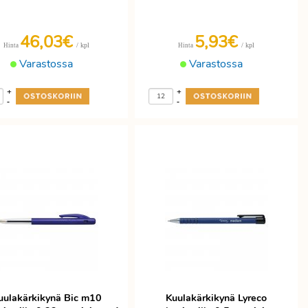
46,03€
5,93€
/ kpl
/ kpl
Hinta
Hinta
Varastossa
Varastossa
+
+
-
-
uulakärkikynä Bic m10
Kuulakärkikynä Lyreco