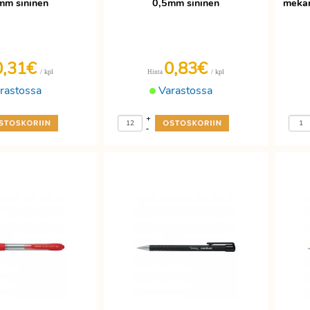
mm sininen
0,5mm sininen
mekan
0,31€
0,83€
/ kpl
/ kpl
Hinta
rastossa
Varastossa
+
-