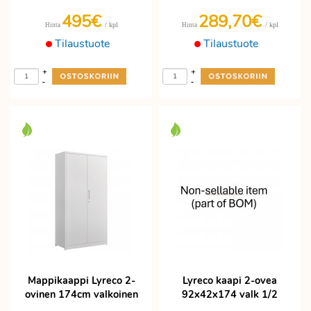
495€
289,70€
/ kpl
/ kpl
Hinta
Hinta
Tilaustuote
Tilaustuote
+
+
-
-
Mappikaappi Lyreco 2-
Lyreco kaapi 2-ovea
ovinen 174cm valkoinen
92x42x174 valk 1/2