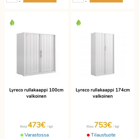
-
-
Lyreco rullakaappi 100cm
Lyreco rullakaappi 174cm
valkoinen
valkoinen
473€
753€
/ kpl
/ kpl
Hinta
Hinta
Varastossa
Tilaustuote