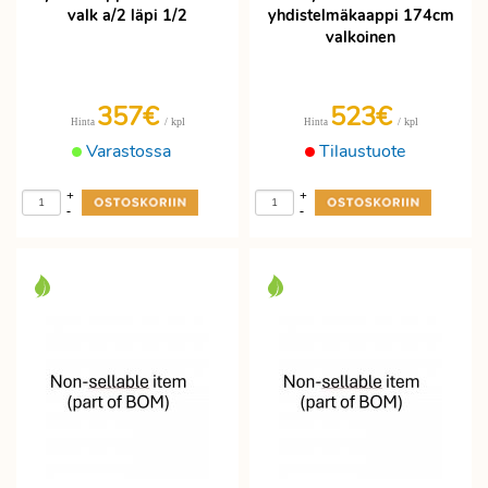
valk a/2 läpi 1/2
yhdistelmäkaappi 174cm
valkoinen
357€
523€
/ kpl
/ kpl
Hinta
Hinta
Varastossa
Tilaustuote
+
+
-
-