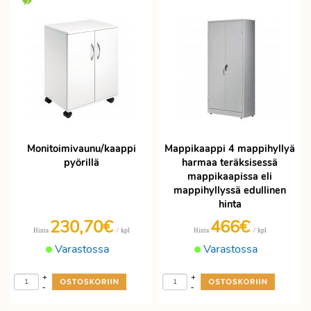
80 cm, syvyys 40 cm ja korkeus 180
cm. Toimistokaappi mappihylly liukuovin
on myös hyvä vaihtoehto toimiston
säilytystarpeisiin. Valittavissa eri
kokoisia ja -värisiä mappikaappeja,
joissa on säädettävät hyllyt.
Liukuovellinen mappikaappi valkoinen
on kätevä ja hyvännäköinen.
Riippukansiolaatikosto neljällä laatikolla,
Monitoimivaunu/kaappi
Mappikaappi 4 mappihyllyä
laakeroidut laatikot ja turvallinen
pyörillä
harmaa teräksisessä
teräsrakenne. Laatikosto 15
mappikaapissa eli
mappihyllyssä edullinen
hinta
230,70€
466€
/ kpl
/ kpl
Hinta
Hinta
Varastossa
Varastossa
+
+
-
-