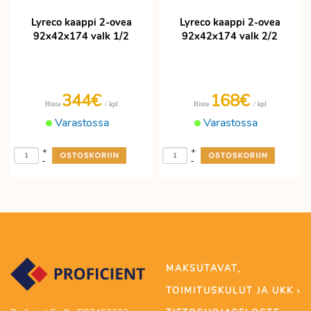
Lyreco kaappi 2-ovea
Lyreco kaappi 2-ovea
92x42x174 valk 1/2
92x42x174 valk 2/2
344€
168€
/ kpl
/ kpl
Hinta
Hinta
Varastossa
Varastossa
+
+
-
-
MAKSUTAVAT,
TOIMITUSKULUT JA UKK ›