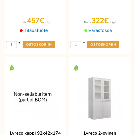
457€
322€
/ kpl
/ kpl
Hinta
Hinta
Tilaustuote
Varastossa
+
+
-
-
Lyreco kappi 92x42x174
Lyreco 2-ovinen