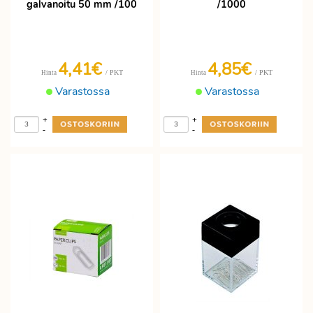
galvanoitu 50 mm /100
/1000
4,41€
4,85€
/ PKT
/ PKT
Hinta
Hinta
Varastossa
Varastossa
+
+
-
-