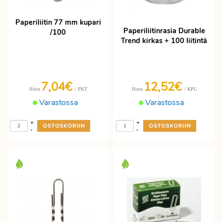
Paperiliitin 77 mm kupari
Paperiliitinrasia Durable
/100
Trend kirkas + 100 liitintä
7,04€
12,52€
/ PKT
/ KPL
Hinta
Hinta
Varastossa
Varastossa
+
+
-
-