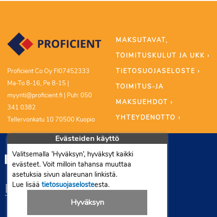
MAKSUTAVAT,
TOIMITUSKULUT JA UKK ›
TIETOSUOJASELOSTE ›
Proficient Co Oy FI07452333
Ma-To 8-16, Pe 8-15 |
TOIMITUS-JA
myynti@proficient.fi | Puh: 050
MAKSUEHDOT ›
341 0382
YHTEYDENOTTO ›
Tellervonkatu 10 70500 Kuopio
Evästeiden käyttö
Valitsemalla ’Hyväksyn’, hyväksyt kaikki
evästeet. Voit milloin tahansa muuttaa
asetuksia sivun alareunan linkistä.
Lue lisää
tietosuojaseloste
esta.
Hyväksyn