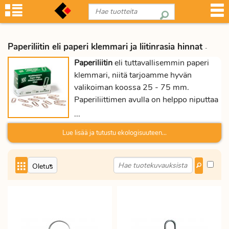
Paperiliitin eli paperi klemmari ja liitinrasia hinnat
-
Paperiliitin
eli tuttavallisemmin paperi
klemmari, niitä tarjoamme hyvän
valikoiman koossa 25 - 75 mm.
Paperiliittimen avulla on helppo niputtaa
asiakirjat ja muut tärkeä paperit
...
kansioon. Paperiklemmari pitää asiakirjat
Lue lisää ja tutustu ekologisuuteen...
hyvässä järjestyksessä.
Valikoimastamme löytyy lisäksi
liitinrasiat paperiliittimille ja
klemmareille.