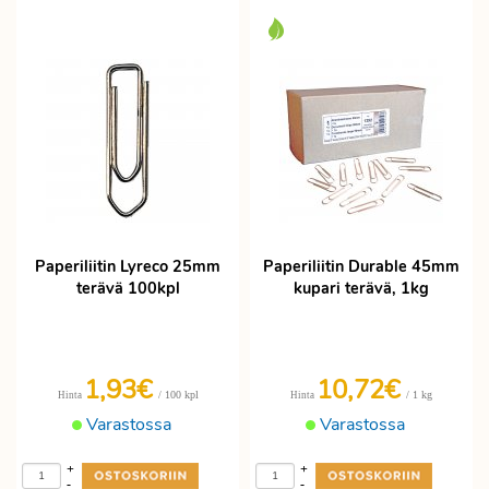
Paperiliitin Lyreco 25mm
Paperiliitin Durable 45mm
terävä 100kpl
kupari terävä, 1kg
1,93€
10,72€
/ 100 kpl
/ 1 kg
Hinta
Hinta
Varastossa
Varastossa
+
+
-
-