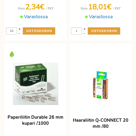
2,34€
18,01€
/ PKT
/ PKT
Hinta
Hinta
Varastossa
Varastossa
+
+
-
-
Paperiliitin Durable 26 mm
Haaraliitin Q-CONNECT 20
kupari /1000
mm /80