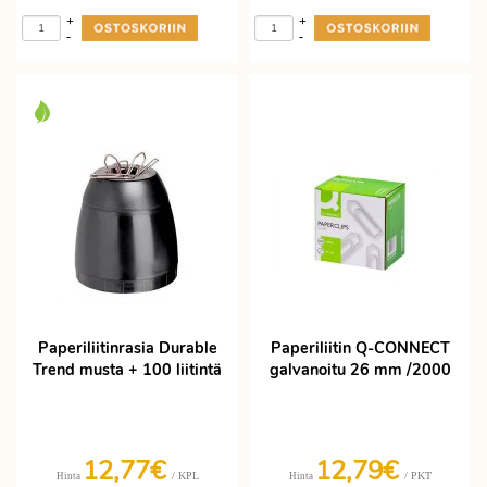
+
+
-
-
Paperiliitinrasia Durable
Paperiliitin Q-CONNECT
Trend musta + 100 liitintä
galvanoitu 26 mm /2000
12,77€
12,79€
/ KPL
/ PKT
Hinta
Hinta