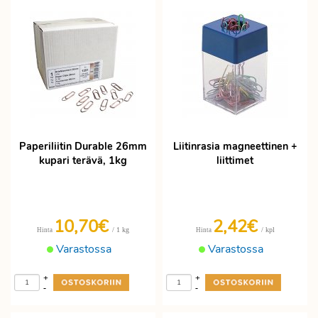
Paperiliitin Durable 26mm
Liitinrasia magneettinen +
kupari terävä, 1kg
liittimet
10,70€
2,42€
/ 1 kg
/ kpl
Hinta
Hinta
Varastossa
Varastossa
+
+
-
-