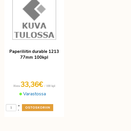
Paperiliitin durable 1213
77mm 100kpl
33,36€
/ 100 kpl
Hinta
Varastossa
+
-