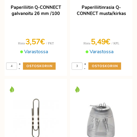
Paperiliitin Q-CONNECT
Paperiliitinrasia Q-
galvanoitu 26 mm /100
CONNECT musta/kirkas
3,57€
5,49€
/ PKT
/ KPL
Hinta
Hinta
Varastossa
Varastossa
+
+
-
-