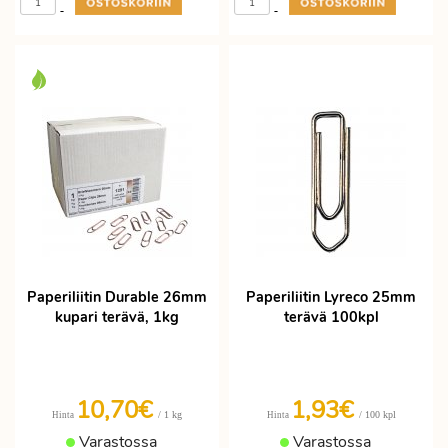
-
-
Paperiliitin Durable 26mm
Paperiliitin Lyreco 25mm
kupari terävä, 1kg
terävä 100kpl
10,70€
1,93€
/ 1 kg
/ 100 kpl
Hinta
Hinta
Varastossa
Varastossa