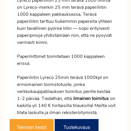
Lyreco paperiliitin 25 mm terävä 1000 liitintä
on Lyreco-merkin 25 mm terävä paperiliitin
1000 kappaleen pakkauksessa. Terävä
paperiliitin tarttuu tiukemmin papereita yhteen
kuin tavallinen pyöreä liitin — sopii erityisesti
paperipinoja yhdistämään niin, että ne pysyvät
varmasti kiinni.
Paperiliittimet toimitetaan 1000 kappaleen
erissä.
Paperiliitin Lyreco 25mm terävä 1000kpl on
erinomainen toimistotuote, jonka
verkkokauppatilauksen
toimitus
perille kestää
1-2 päivää. Tiedäthän, että
ilmainen
toimitus
on
kaikilla yli 140 € hintaisilla tilauksilla! Meiltä voit
tilata laskulla ja ilman rekisteröitymistä.
Tekniset tiedot
Tuotekuvaus