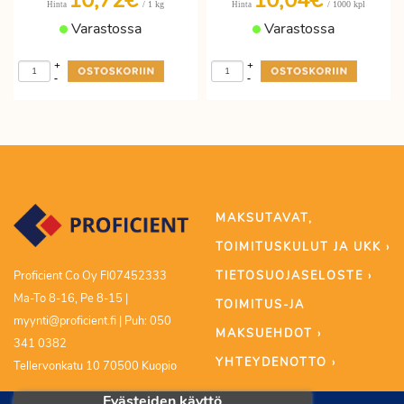
10,72€
10,04€
/ 1 kg
/ 1000 kpl
Hinta
Hinta
Varastossa
Varastossa
+
+
-
-
MAKSUTAVAT,
TOIMITUSKULUT JA UKK ›
TIETOSUOJASELOSTE ›
Proficient Co Oy FI07452333
Ma-To 8-16, Pe 8-15 |
TOIMITUS-JA
myynti@proficient.fi | Puh: 050
MAKSUEHDOT ›
341 0382
YHTEYDENOTTO ›
Tellervonkatu 10 70500 Kuopio
Evästeiden käyttö