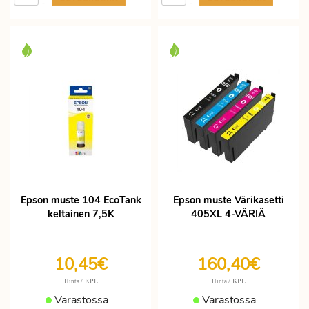
-
-
Epson muste 104 EcoTank
Epson muste Värikasetti
keltainen 7,5K
405XL 4-VÄRIÄ
10,45€
160,40€
/ KPL
/ KPL
Hinta
Hinta
Varastossa
Varastossa