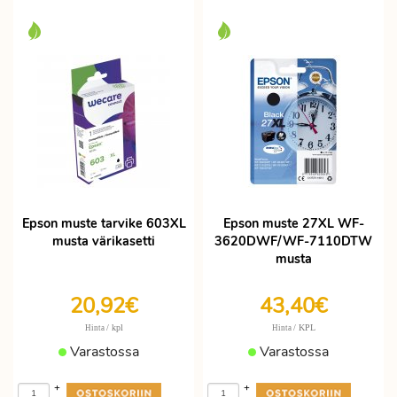
Epson muste tarvike 603XL
Epson muste 27XL WF-
musta värikasetti
3620DWF/WF-7110DTW
musta
20,92€
43,40€
/ kpl
/ KPL
Hinta
Hinta
Varastossa
Varastossa
+
+