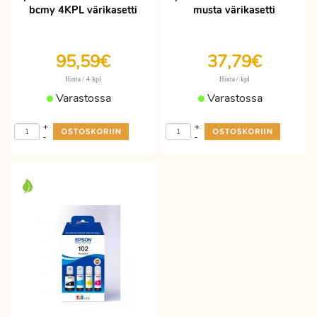
bcmy 4KPL värikasetti
musta värikasetti
95,59€
37,79€
/ 4 kpl
/ kpl
Hinta
Hinta
Varastossa
Varastossa
+
+
-
-