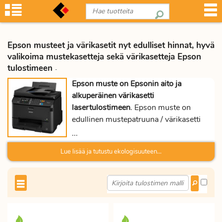
Epson musteet ja värikasetit nyt edulliset hinnat, hyvä
valikoima mustekasetteja sekä värikasetteja Epson
tulostimeen
-
Epson muste on Epsonin aito ja
alkuperäinen värikasetti
lasertulostimeen
. Epson muste on
edullinen mustepatruuna / värikasetti
mustesuihkutulostimiin. Alkuperäinen
...
Epson muste toimii luotettavasti
Lue lisää ja tutustu ekologisuuteen...
nopeissa tulostimissa ja musteen
säilyvyys on hyvä. Katso tulostimeesi
sopivat musteet tai laserkasetit
Epson
yhteensopivuustaulukosta
. Epson
musteet ovat riittoisia, eivätkä kuivu
helposti. Mustekasettien värejä ovat