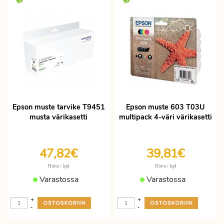
musta, keltainen, cyan ja magenta,
joihinkin tulostimiin sopivat myös 3-väri
musteet. Proficientilla on varastossa
yleisimmät
Epson musteet ja värikasetit
hinta tarjouksessa
nopeaan
toimitukseen. Epson mustekasetit on
helppo muistaa laatikon kuvasta.
Proficientilla on värikaseteissa ja
tulostinmusteissa edulliset hinnat. Käytä
Epson muste tarvike T9451
Epson muste 603 T03U
älykästä tuotehakua löytääksesi
musta värikasetti
multipack 4-väri värikasetti
47,82€
39,81€
/ kpl
/ kpl
Hinta
Hinta
Varastossa
Varastossa
+
+
-
-