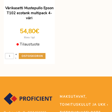
Värikasetti Mustepullo Epson
T102 ecotank multipack 4-
väri
54,80€
/ kpl
Hinta
Tilaustuote
+
-
MAKSUTAVAT,
TOIMITUSKULUT JA UKK ›