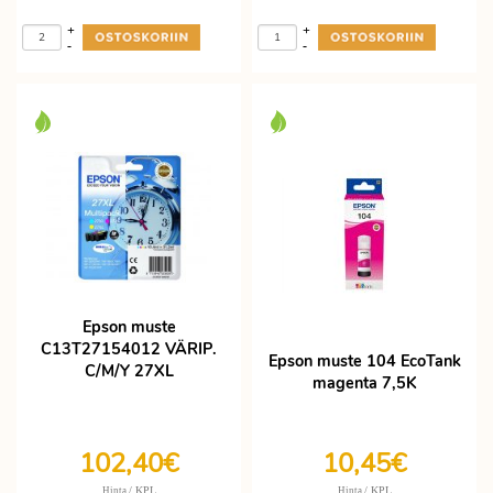
+
+
-
-
Epson muste
C13T27154012 VÄRIP.
Epson muste 104 EcoTank
C/M/Y 27XL
magenta 7,5K
102,40€
10,45€
/ KPL
/ KPL
Hinta
Hinta