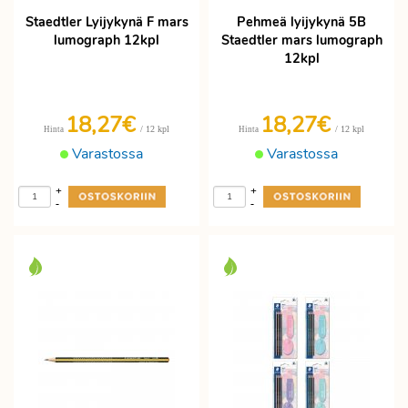
Staedtler Lyijykynä F mars
Pehmeä lyijykynä 5B
lumograph 12kpl
Staedtler mars lumograph
12kpl
18,27€
18,27€
/ 12 kpl
/ 12 kpl
Hinta
Hinta
Varastossa
Varastossa
+
+
-
-