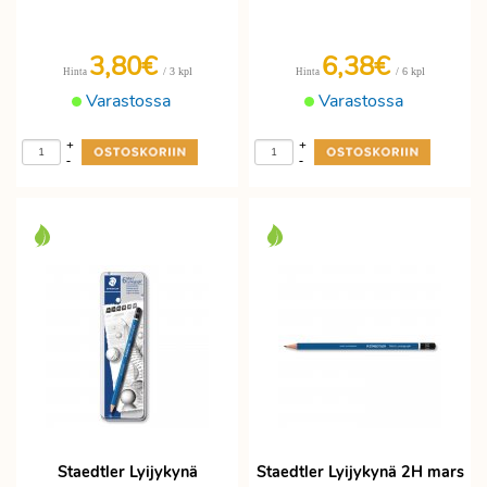
3,80€
6,38€
/ 3 kpl
/ 6 kpl
Hinta
Hinta
Varastossa
Varastossa
+
+
-
-
Staedtler Lyijykynä
Staedtler Lyijykynä 2H mars