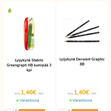
Lyijykynä Derwent Graphic
Lyijykynä Stabilo
8B
Greengraph HB kumipää 3
kpl
1,46€
1,40€
/ PKT
/ KPL
Hinta
Hinta
Varastossa
Varastossa
+
+