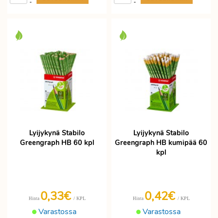
-
-
Lyijykynä Stabilo
Lyijykynä Stabilo
Greengraph HB 60 kpl
Greengraph HB kumipää 60
kpl
0,33€
0,42€
/ KPL
/ KPL
Hinta
Hinta
Varastossa
Varastossa