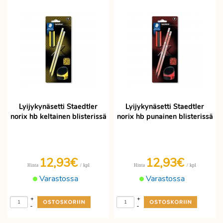
Lyijykynäsetti Staedtler
Lyijykynäsetti Staedtler
norix hb keltainen blisterissä
norix hb punainen blisterissä
12,93€
12,93€
/ kpl
/ kpl
Hinta
Hinta
Varastossa
Varastossa
+
+
-
-