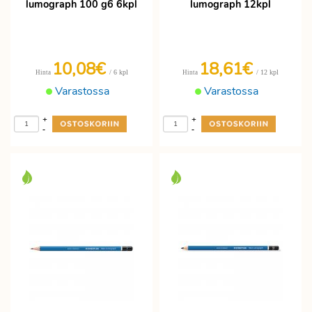
lumograph 100 g6 6kpl
lumograph 12kpl
10,08€
18,61€
/ 6 kpl
/ 12 kpl
Hinta
Hinta
Varastossa
Varastossa
+
+
-
-