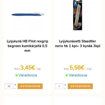
Lyijykynä HB Pilot rexgrip
Lyijykynäsetti Staedtler
begreen kumikärjellä 0,5
norix hb 1 kpl= 3 kynää 3kpl
mm
3,45€
5,56€
/ kpl
/ 3 kpl
Hinta
Hinta
Varastossa
Varastossa
+
+
-
-