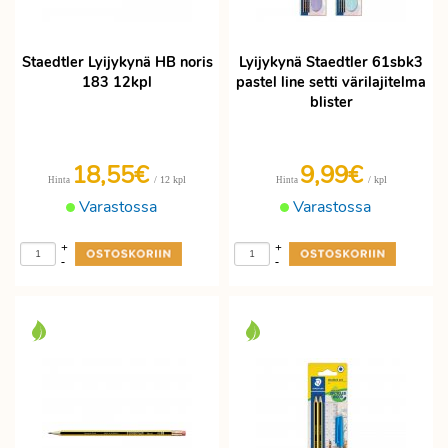
Staedtler Lyijykynä HB noris
Lyijykynä Staedtler 61sbk3
183 12kpl
pastel line setti värilajitelma
blister
18,55€
9,99€
/ 12 kpl
/ kpl
Hinta
Hinta
Varastossa
Varastossa
+
+
-
-