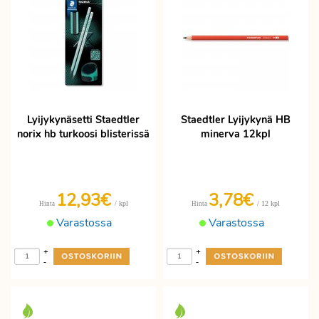
Lyijykynäsetti Staedtler
Staedtler Lyijykynä HB
norix hb turkoosi blisterissä
minerva 12kpl
12,93€
3,78€
/ kpl
/ 12 kpl
Hinta
Hinta
Varastossa
Varastossa
+
+
-
-