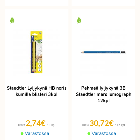
Staedtler Lyijykynä HB noris
Pehmeä lyijykynä 3B
kumilla blisteri 3kpl
Staedtler mars lumograph
12kpl
2,74€
30,72€
/ 3 kpl
/ 12 kpl
Hinta
Hinta
Varastossa
Varastossa