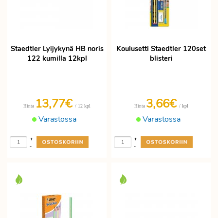
Staedtler Lyijykynä HB noris
Koulusetti Staedtler 120set
122 kumilla 12kpl
blisteri
13,77€
3,66€
/ 12 kpl
/ kpl
Hinta
Hinta
Varastossa
Varastossa
+
+
-
-