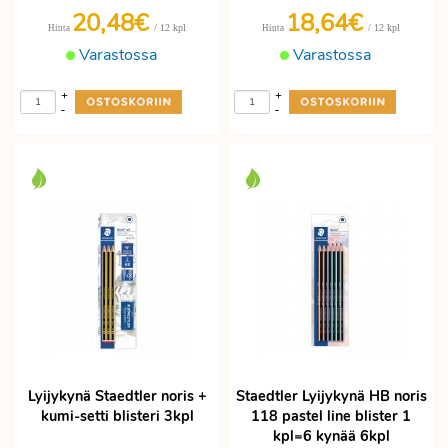
20,48€
18,64€
/ 12 kpl
/ 12 kpl
Hinta
Hinta
Varastossa
Varastossa
+
+
-
-
Lyijykynä Staedtler noris +
Staedtler Lyijykynä HB noris
kumi-setti blisteri 3kpl
118 pastel line blister 1
kpl=6 kynää 6kpl