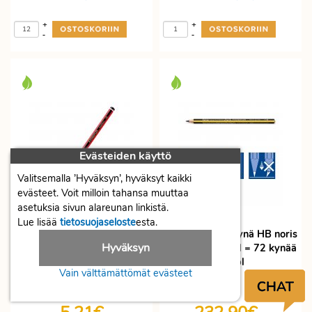
+
+
-
-
Evästeiden käyttö
Valitsemalla ’Hyväksyn’, hyväksyt kaikki
evästeet. Voit milloin tahansa muuttaa
asetuksia sivun alareunan linkistä.
Lue lisää
tietosuojaseloste
esta.
Staedtler Lyijykynä HB
Staedtler Lyijykynä HB noris
Hyväksyn
norica kumilla, 1 kpl = 5
jumbo 119 1 kpl = 72 kynää
kynää
72kpl
Vain välttämättömät evästeet