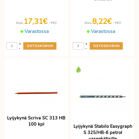
17,31€
8,22€
/ PKT
/ PKT
Hinta
Hinta
Varastossa
Varastossa
+
+
-
-
Lyijykynä Scriva SC 313 HB
100 kpl
Lyijykynä Stabilo Easygraph
S 325/HB-6 petrol
vasenkätisille