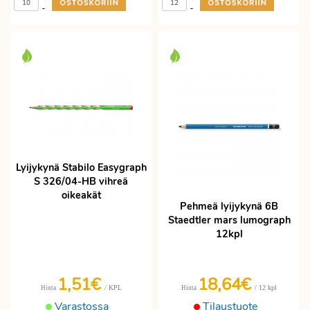
-
-
Lyijykynä Stabilo Easygraph
S 326/04-HB vihreä
oikeakät
Pehmeä lyijykynä 6B
Staedtler mars lumograph
12kpl
1,51€
18,64€
/ KPL
/ 12 kpl
Hinta
Hinta
Varastossa
Tilaustuote