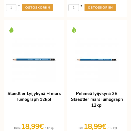
+
+
-
-
Staedtler Lyijykynä H mars
Pehmeä lyijykynä 2B
lumograph 12kpl
Staedtler mars lumograph
12kpl
18,99€
18,99€
/ 12 kpl
/ 12 kpl
Hinta
Hinta