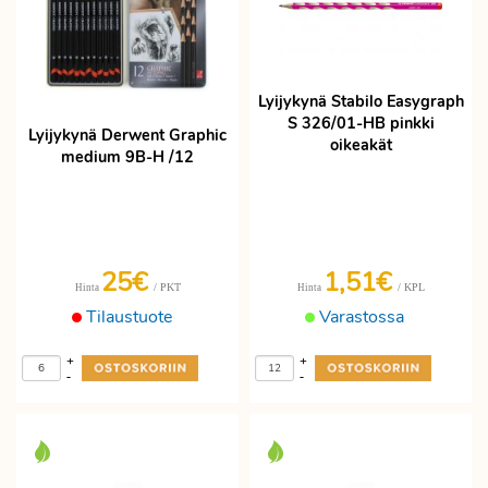
Lyijykynä Stabilo Easygraph
S 326/01-HB pinkki
Lyijykynä Derwent Graphic
oikeakät
medium 9B-H /12
25€
1,51€
/ PKT
/ KPL
Hinta
Hinta
Tilaustuote
Varastossa
+
+
-
-