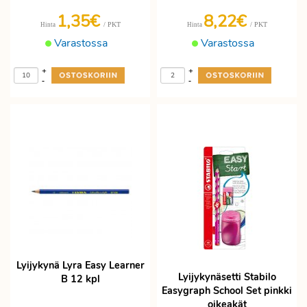
1,35€
8,22€
/ PKT
/ PKT
Hinta
Hinta
Varastossa
Varastossa
+
+
-
-
Lyijykynä Lyra Easy Learner
Lyijykynäsetti Stabilo
B 12 kpl
Easygraph School Set pinkki
oikeakät