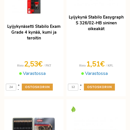
Lyijykynä Stabilo Easygraph
S 326/02-HB sininen
Lyijykynäsetti Stabilo Exam
oikeakät
Grade 4 kynää, kumi ja
teroitin
2,53€
1,51€
/ PKT
/ KPL
Hinta
Hinta
Varastossa
Varastossa
+
+
-
-