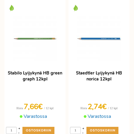
Stabilo Lyijykynä HB green
Staedtler Lyijykynä HB
graph 12kpl
norica 12kpl
7,66€
2,74€
/ 12 kpl
/ 12 kpl
Hinta
Hinta
Varastossa
Varastossa
+
+
-
-