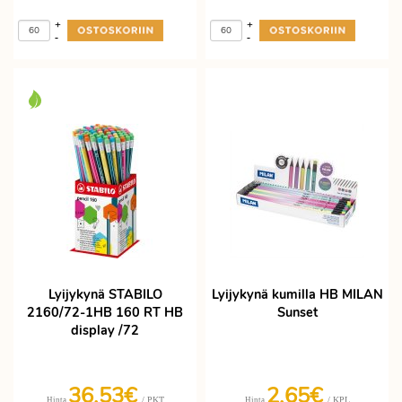
+
+
-
-
Lyijykynä STABILO
Lyijykynä kumilla HB MILAN
2160/72-1HB 160 RT HB
Sunset
display /72
36,53€
2,65€
/ PKT
/ KPL
Hinta
Hinta