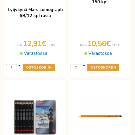
150 kpl
Lyijykynä Mars Lumograph
6B/12 kpl rasia
12,91€
10,56€
/ PKT
/ PKT
Hinta
Hinta
Varastossa
Varastossa
+
+
-
-