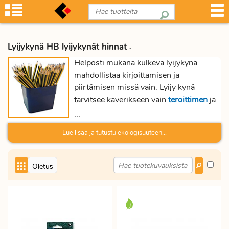
Lyijykynä HB lyijykynät hinnat
-
Helposti mukana kulkeva lyijykynä
mahdollistaa kirjoittamisen ja
piirtämisen missä vain. Lyijy kynä
tarvitsee kaverikseen vain
teroittimen
ja
pyyhekumin
. Lyijykynät ovat saatavilla
...
eri kovuusasteina. Yleisin lyijykynän lyijy
Lue lisää ja tutustu ekologisuuteen...
on kovuudeltaan HB. Lyijykynän
pehmeys merkitään kirjain tai numero
yhdistelmällä. Pehmeä lyijykynä antaa
tumman ja pehmeän piirtojäljen. Meillä
on laaja valikoima FSC sertifioituja
lyijykyniä erikovuusasteilla. Lyijykynä
paketti sisältää usein 12 kpl.