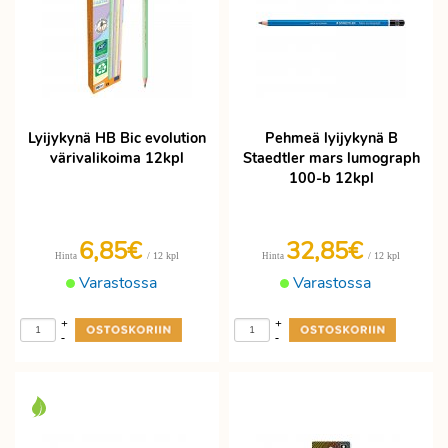
Lyijykynä HB Bic evolution
Pehmeä lyijykynä B
värivalikoima 12kpl
Staedtler mars lumograph
100-b 12kpl
6,85€
32,85€
/ 12 kpl
/ 12 kpl
Hinta
Hinta
Varastossa
Varastossa
+
+
-
-