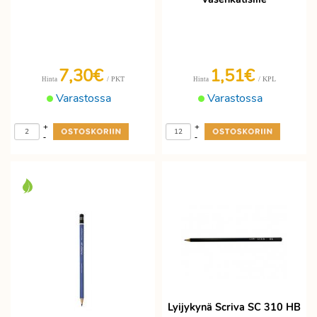
7,30€
1,51€
/ PKT
/ KPL
Hinta
Hinta
Varastossa
Varastossa
+
+
-
-
Lyijykynä Scriva SC 310 HB