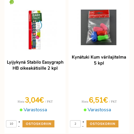
Kynätuki Kum värilajitelma
Lyijykynä Stabilo Easygraph
5 kpl
HB oikeakätisille 2 kpl
3,04€
6,51€
/ PKT
/ PKT
Hinta
Hinta
Varastossa
Varastossa
+
+
-
-