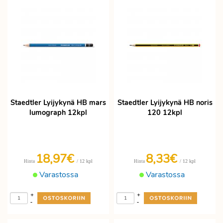
Staedtler Lyijykynä HB mars
Staedtler Lyijykynä HB noris
lumograph 12kpl
120 12kpl
18,97€
8,33€
/ 12 kpl
/ 12 kpl
Hinta
Hinta
Varastossa
Varastossa
+
+
-
-