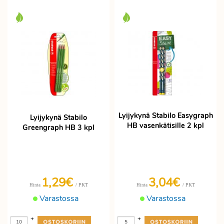
Lyijykynä Stabilo Easygraph
Lyijykynä Stabilo
HB vasenkätisille 2 kpl
Greengraph HB 3 kpl
1,29€
3,04€
/ PKT
/ PKT
Hinta
Hinta
Varastossa
Varastossa
+
+