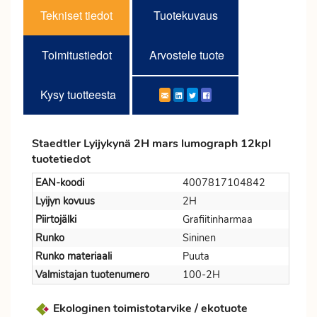
Tekniset tiedot
Tuotekuvaus
Toimitustiedot
Arvostele tuote
Kysy tuotteesta
Staedtler Lyijykynä 2H mars lumograph 12kpl
tuotetiedot
EAN-koodi
4007817104842
Lyijyn kovuus
2H
Piirtojälki
Grafiitinharmaa
Runko
Sininen
Runko materiaali
Puuta
Valmistajan tuotenumero
100-2H
Ekologinen toimistotarvike / ekotuote