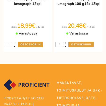
lumograph 12kpl
lumograph 100 g12s 12kpl
18,99€
20,48€
/ 12 kpl
/ 12 kpl
Hinta
Hinta
Varastossa
Varastossa
+
+
-
-
MAKSUTAVAT,
TOIMITUSKULUT JA UKK ›
TIETOSUOJASELOSTE ›
Proficient Co Oy FI07452333
Ma-To 8-16, Pe 8-15 |
TOIMITUS-JA