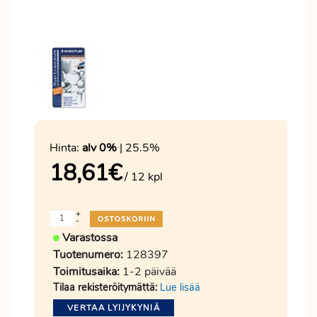
Hinta:
alv 0%
| 25.5%
18,61
€
/ 12 kpl
+
-
Varastossa
Tuotenumero:
128397
Toimitusaika:
1-2 päivää
Tilaa rekisteröitymättä:
Lue lisää
VERTAA LYIJYKYNIÄ