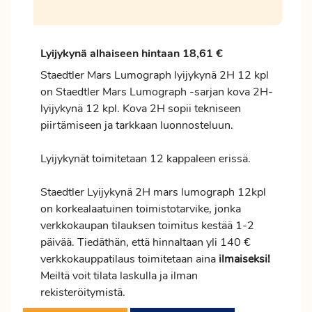
Lyijykynä alhaiseen hintaan 18,61 €
Staedtler Mars Lumograph lyijykynä 2H 12 kpl
on Staedtler Mars Lumograph -sarjan kova 2H-
lyijykynä 12 kpl. Kova 2H sopii tekniseen
piirtämiseen ja tarkkaan luonnosteluun.
Lyijykynät toimitetaan 12 kappaleen erissä.
Staedtler Lyijykynä 2H mars lumograph 12kpl
on korkealaatuinen toimistotarvike, jonka
verkkokaupan tilauksen
toimitus
kestää 1-2
päivää. Tiedäthän, että hinnaltaan yli 140 €
verkkokauppatilaus toimitetaan aina
ilmaiseksi!
Meiltä voit tilata laskulla ja ilman
rekisteröitymistä.