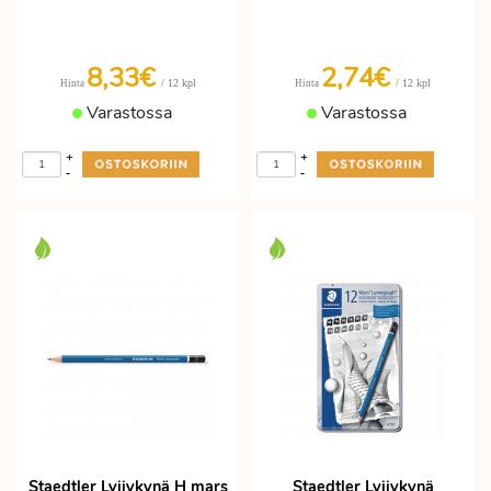
8,33€
2,74€
/ 12 kpl
/ 12 kpl
Hinta
Hinta
Varastossa
Varastossa
+
+
-
-
Staedtler Lyijykynä H mars
Staedtler Lyijykynä