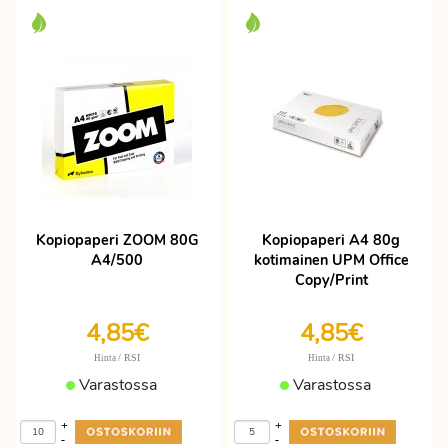
Kopiopaperi ZOOM 80G
Kopiopaperi A4 80g
A4/500
kotimainen UPM Office
Copy/Print
4,85€
4,85€
/ RSI
/ RSI
Hinta
Hinta
Varastossa
Varastossa
+
+
-
-