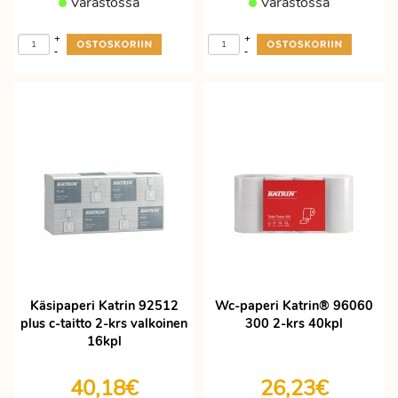
Varastossa
Varastossa
+
+
-
-
Käsipaperi Katrin 92512
Wc-paperi Katrin® 96060
plus c-taitto 2-krs valkoinen
300 2-krs 40kpl
16kpl
40,18€
26,23€