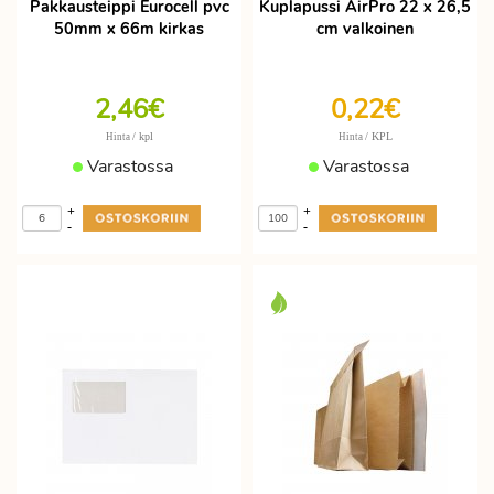
Pakkausteippi Eurocell pvc
Kuplapussi AirPro 22 x 26,5
50mm x 66m kirkas
cm valkoinen
2,46€
0,22€
/ kpl
/ KPL
Hinta
Hinta
Varastossa
Varastossa
+
+
-
-