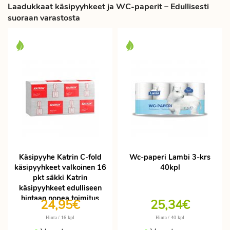
Laadukkaat käsipyyhkeet ja WC-paperit – Edullisesti
suoraan varastosta
Käsipyyhe Katrin C-fold
Wc-paperi Lambi 3-krs
käsipyyhkeet valkoinen 16
40kpl
pkt säkki Katrin
käsipyyhkeet edulliseen
hintaan nopea toimitus
24,95€
25,34€
/ 16 kpl
/ 40 kpl
Hinta
Hinta