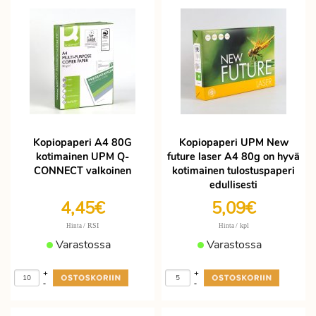
Kopiopaperi A4 80G
Kopiopaperi UPM New
kotimainen UPM Q-
future laser A4 80g on hyvä
CONNECT valkoinen
kotimainen tulostuspaperi
edullisesti
4,45€
5,09€
/ RSI
/ kpl
Hinta
Hinta
Varastossa
Varastossa
+
+
-
-