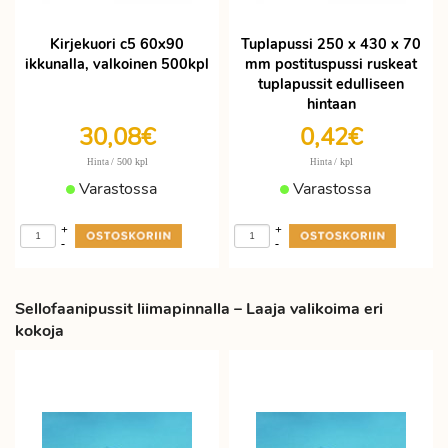
Kirjekuori c5 60x90
Tuplapussi 250 x 430 x 70
ikkunalla, valkoinen 500kpl
mm postituspussi ruskeat
tuplapussit edulliseen
hintaan
30,08€
0,42€
/ 500 kpl
/ kpl
Hinta
Hinta
Varastossa
Varastossa
+
+
-
-
Sellofaanipussit liimapinnalla – Laaja valikoima eri
kokoja