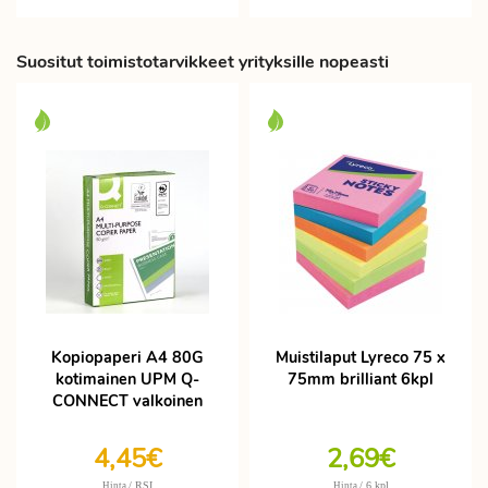
Suositut toimistotarvikkeet yrityksille nopeasti
Kopiopaperi A4 80G
Muistilaput Lyreco 75 x
kotimainen UPM Q-
75mm brilliant 6kpl
CONNECT valkoinen
4,45€
2,69€
/ RSI
/ 6 kpl
Hinta
Hinta