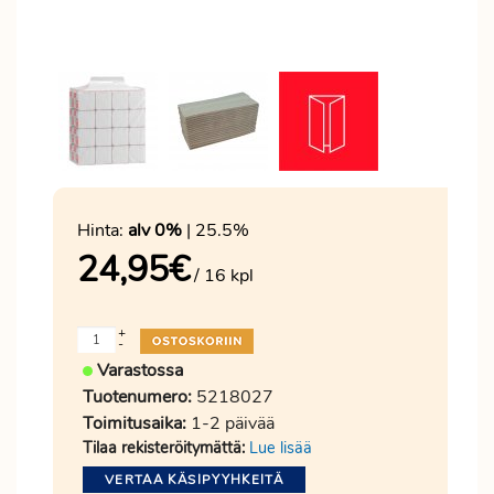
Hinta:
alv 0%
| 25.5%
24,95
€
/ 16 kpl
+
-
Varastossa
Tuotenumero:
5218027
Toimitusaika:
1-2 päivää
Tilaa rekisteröitymättä:
Lue lisää
VERTAA KÄSIPYYHKEITÄ