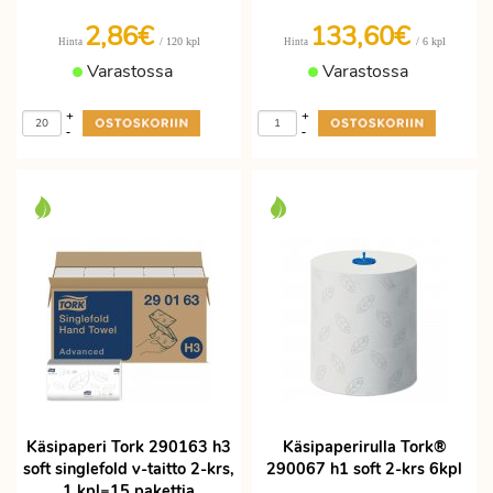
2,86
€
133,60€
/ 120 kpl
/ 6 kpl
Hinta
Hinta
Varastossa
Varastossa
+
+
-
-
Käsipaperi Tork 290163 h3
Käsipaperirulla Tork®
soft singlefold v-taitto 2-krs,
290067 h1 soft 2-krs 6kpl
1 kpl=15 pakettia