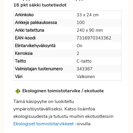
16 pkt säkki tuotetiedot
Arkinkoko
33 x 24 cm
Arkkeja pakkauksessa
100
Arkki taitettuna
240 x 90 mm
EAN-koodi
7316970343362
Elintarvikehyväksyntä
On
Kerroksia
2
Taitto
C-taitto
Valmistajan tuotenumero
343367
Väri
Valkoinen
Ekologinen toimistotarvike / ekotuote
Tämä käsipyyhe on luokiteltu
ympäristöystävälliseksi. Katso lisäinfoa
ekologisuudesta ja tutustu muihin ekotuotteisiin
Ekologiset toimistotarvikkeet
-sivulla.