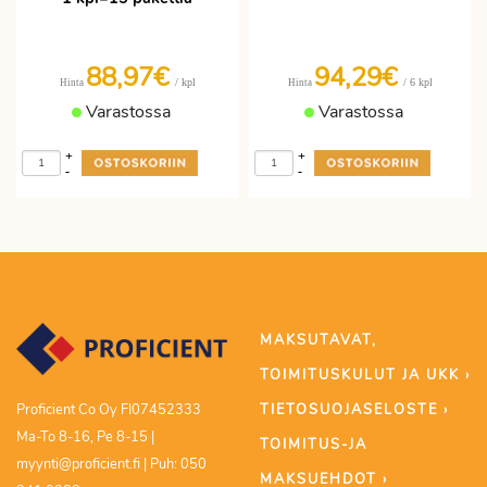
88,97€
94,29€
/ kpl
/ 6 kpl
Hinta
Hinta
Varastossa
Varastossa
+
+
-
-
MAKSUTAVAT,
TOIMITUSKULUT JA UKK ›
TIETOSUOJASELOSTE ›
Proficient Co Oy FI07452333
Ma-To 8-16, Pe 8-15 |
TOIMITUS-JA
myynti@proficient.fi | Puh: 050
MAKSUEHDOT ›