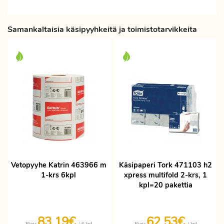
Samankaltaisia käsipyyhkeitä ja toimistotarvikkeita
Vetopyyhe Katrin 463966 m
Käsipaperi Tork 471103 h2
1-krs 6kpl
xpress multifold 2-krs, 1
kpl=20 pakettia
83,19€
62,53€
/ 6 kpl
/ kpl