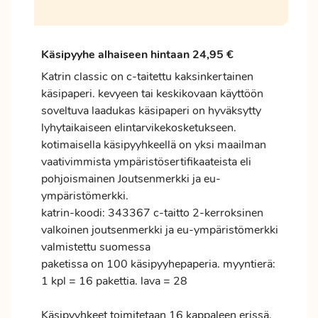
Käsipyyhe alhaiseen hintaan 24,95 €
Katrin
classic on c-taitettu kaksinkertainen
käsipaperi. kevyeen tai keskikovaan käyttöön
soveltuva laadukas käsipaperi on hyväksytty
lyhytaikaiseen elintarvikekosketukseen.
kotimaisella käsipyyhkeellä on yksi maailman
vaativimmista ympäristösertifikaateista eli
pohjoismainen Joutsenmerkki ja eu-
ympäristömerkki.
katrin-koodi: 343367
c-taitto
2-kerroksinen
valkoinen
joutsenmerkki ja eu-ympäristömerkki
valmistettu suomessa
paketissa on 100 käsipyyhepaperia. myyntierä:
1 kpl = 16 pakettia. lava = 28
Käsipyyhkeet toimitetaan 16 kappaleen erissä.