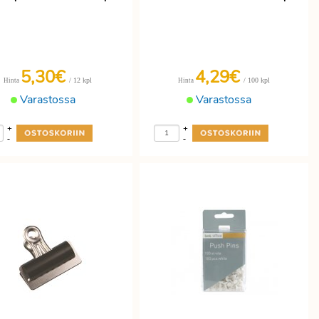
5,30€
4,29€
/ 12 kpl
/ 100 kpl
Hinta
Hinta
Varastossa
Varastossa
+
+
-
-