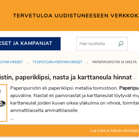
TERVETULOA UUDISTUNEESEEN VERKKO
KSET JA KAMPANJAT
TOTARVIKKEET
TYÖPÖYDÄN PIENTARVIKKEET
PAPERIPURISTIN JA NASTA
stin, paperiklipsi, nasta ja karttaneula hinnat
-
Paperipuristin eli paperiklipsi metallia toimistoon.
Paperipu
apuväline. Nastat eli painonastat ja karttaneulat löytyvät myö
karttaneulat joiden kuvan oikea yläkulma on vihreä, toimita
ammattilaiselta ammattilaiselle
...
Lue lisää ja tutustu ekologis