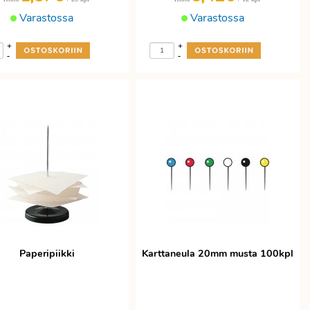
Varastossa
Varastossa
+
+
-
-
Paperipiikki
Karttaneula 20mm musta 100kpl