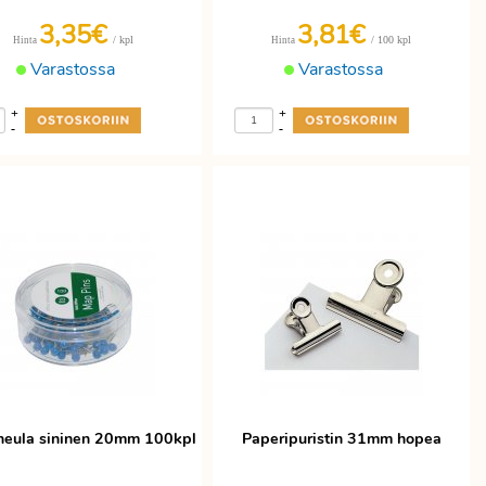
3,35€
3,81€
/ kpl
/ 100 kpl
Hinta
Hinta
Varastossa
Varastossa
+
+
-
-
neula sininen 20mm 100kpl
Paperipuristin 31mm hopea