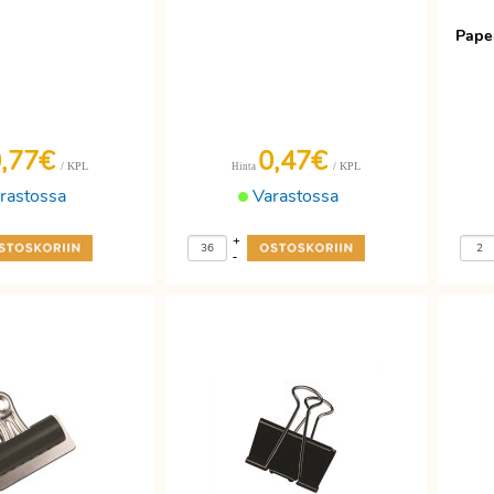
Pape
0,77€
0,47€
/ KPL
/ KPL
Hinta
rastossa
Varastossa
+
-