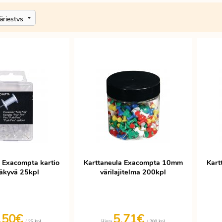
a Exacompta kartio
Karttaneula Exacompta 10mm
Kart
näkyvä 25kpl
värilajitelma 200kpl
,50€
5,71€
/ 25 kpl
/ 200 kpl
Hinta