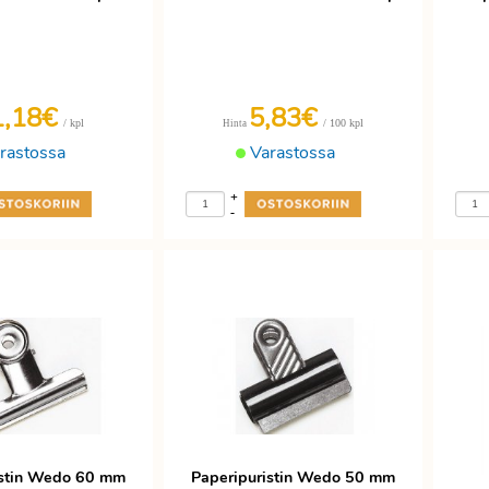
1,18€
5,83€
/ kpl
/ 100 kpl
Hinta
rastossa
Varastossa
+
-
istin Wedo 60 mm
Paperipuristin Wedo 50 mm