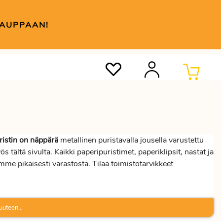
KAUPPAAN!
ristin on näppärä
metallinen puristavalla jousella varustettu
s tältä sivulta. Kaikki paperipuristimet, paperiklipsit, nastat ja
mme pikaisesti varastosta. Tilaa toimistotarvikkeet
uuteen...