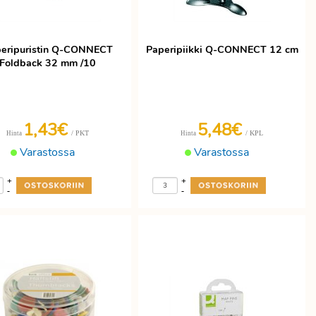
eripuristin Q-CONNECT
Paperipiikki Q-CONNECT 12 cm
Foldback 32 mm /10
1,43€
5,48€
/ PKT
/ KPL
Hinta
Hinta
Varastossa
Varastossa
+
+
-
-