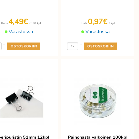
4,49€
0,97€
/ 100 kpl
/ kpl
Hinta
Hinta
Varastossa
Varastossa
+
+
-
-
eripuristin 51mm 12kpl
Painonasta valkoinen 100kpl