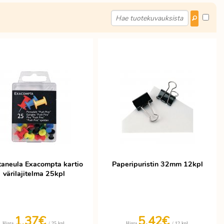
taneula Exacompta kartio
Paperipuristin 32mm 12kpl
värilajitelma 25kpl
1,37€
5,42€
/ 25 kpl
/ 12 kpl
Hinta
Hinta