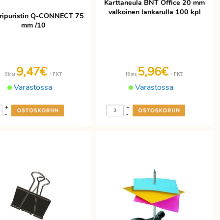
Karttaneula BNT Office 20 mm
valkoinen lankarulla 100 kpl
ripuristin Q-CONNECT 75
mm /10
9,47€
5,96€
/ PKT
/ PKT
Hinta
Hinta
Varastossa
Varastossa
+
+
-
-