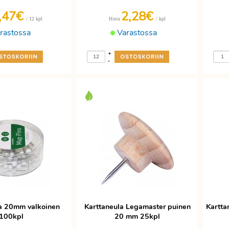
,47€
2,28€
/ 12 kpl
/ kpl
Hinta
rastossa
Varastossa
+
-
a 20mm valkoinen
Karttaneula Legamaster puinen
Kartta
100kpl
20 mm 25kpl