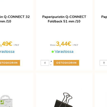
stin Q-CONNECT 32
Paperipuristin Q-CONNECT
Pap
mm /10
Foldback 51 mm /10
4,49€
3,44€
/ PKT
/ PKT
Hinta
rastossa
Varastossa
+
-