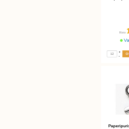
Hinta
Va
+
-
Paperipur