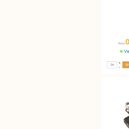
Hinta
Va
+
-