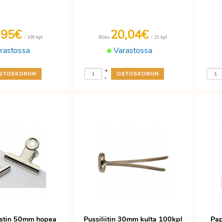
,95€
20,04€
/ 100 kpl
/ 25 kpl
Hinta
rastossa
Varastossa
+
-
istin 50mm hopea
Pussiliitin 30mm kulta 100kpl
Pap