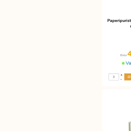
Paperipuri
Hinta
Va
+
-