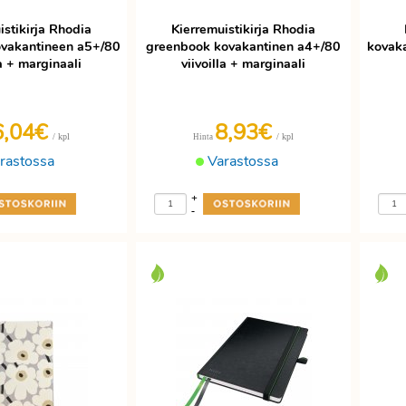
istikirja Rhodia
Kierremuistikirja Rhodia
vakantineen a5+/80
greenbook kovakantinen a4+/80
kovaka
la + marginaali
viivoilla + marginaali
6,04€
8,93€
/ kpl
/ kpl
Hinta
rastossa
Varastossa
+
-