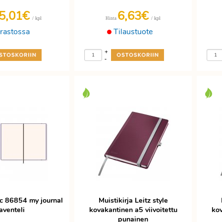
5,01€
6,63€
/ kpl
/ kpl
Hinta
rastossa
Tilaustuote
+
-
Cc 86854 my journal
Muistikirja Leitz style
aventeli
kovakantinen a5 viivoitettu
kov
punainen