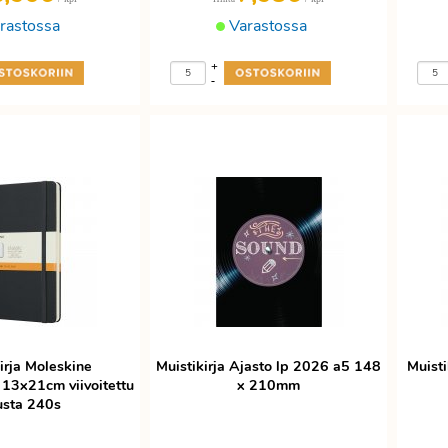
rastossa
Varastossa
+
-
irja Moleskine
Muistikirja Ajasto lp 2026 a5 148
Muist
 13x21cm viivoitettu
x 210mm
sta 240s