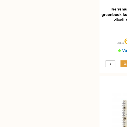
Kierremu
greenbook ko
viivoil
Hinta
Va
+
-