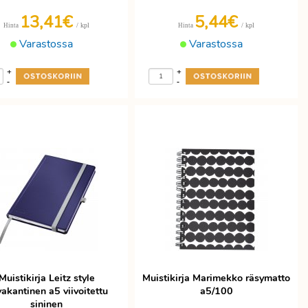
13,41€
5,44€
/ kpl
/ kpl
Hinta
Hinta
Varastossa
Varastossa
+
+
-
-
Muistikirja Leitz style
Muistikirja Marimekko räsymatto
akantinen a5 viivoitettu
a5/100
sininen