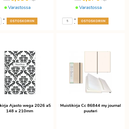
Varastossa
Varastossa
+
+
-
-
ikirja Ajasto wega 2026 a5
Muistikirja Cc 86844 my journal
148 x 210mm
puuteri