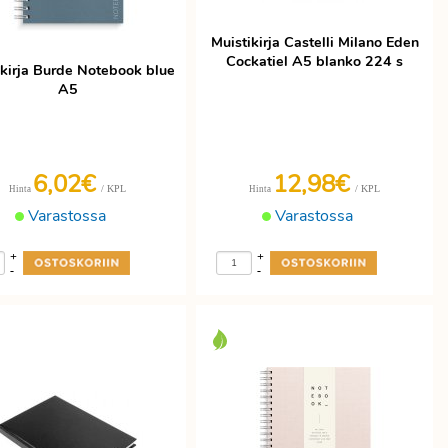
Muistikirja Castelli Milano Eden
Cockatiel A5 blanko 224 s
ikirja Burde Notebook blue
A5
6,02€
12,98€
/ KPL
/ KPL
Hinta
Hinta
Varastossa
Varastossa
+
+
-
-