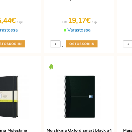
5,44€
19,17€
/ kpl
/ kpl
Hinta
rastossa
Varastossa
+
-
irja Moleskine
Muistikirja Oxford smart black a4
Muis