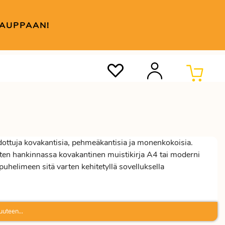
KAUPPAAN!
dottuja kovakantisia, pehmeäkantisia ja monenkokoisia.
sitten hankinnassa kovakantinen muistikirja A4 tai moderni
ypuhelimeen sitä varten kehitetyllä sovelluksella
uuteen...