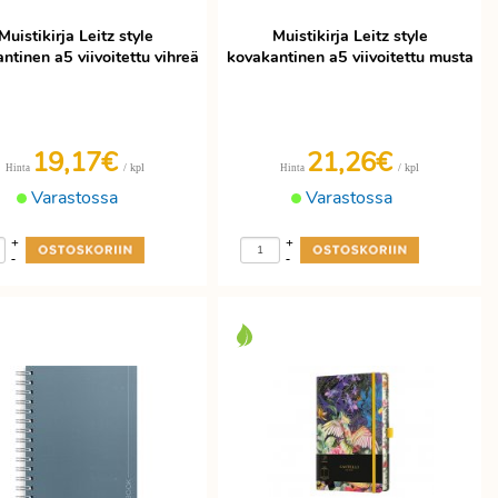
Muistikirja Leitz style
Muistikirja Leitz style
ntinen a5 viivoitettu vihreä
kovakantinen a5 viivoitettu musta
19,17€
21,26€
/ kpl
/ kpl
Hinta
Hinta
Varastossa
Varastossa
+
+
-
-