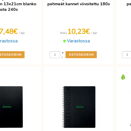
en 13x21cm blanko
pehmeät kannet viivoitettu 180s
pe
sta 240s
7,48€
10,23€
/ kpl
/ kpl
Hinta
rastossa
Varastossa
+
-