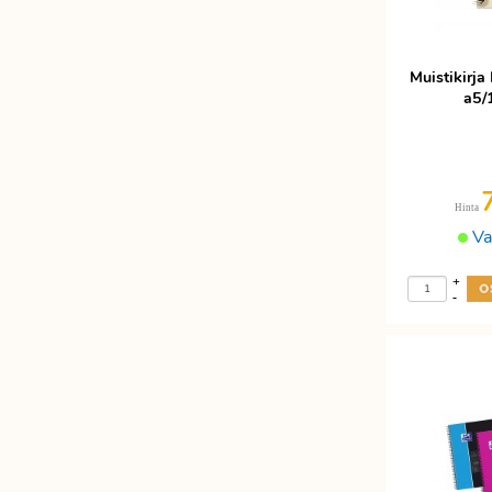
Muistikirj
a5/
Hinta
Va
+
-