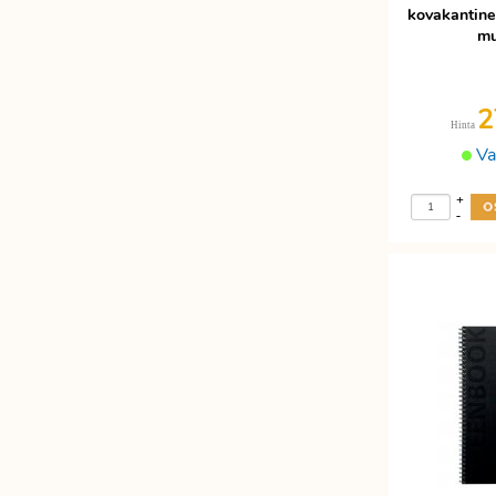
kovakantin
mu
2
Hinta
Va
+
-