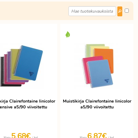
irja Clairefontaine linicolor
Muistikirja Clairefontaine linicolor
tensive a5/90 viivoitettu
a5/90 viivoitettu
5,68€
6,87€
/ kpl
/ kpl
Hinta
Hinta