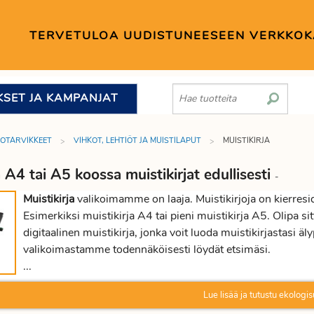
TERVETULOA UUDISTUNEESEEN VERKKO
KSET JA KAMPANJAT
TOTARVIKKEET
VIHKOT, LEHTIÖT JA MUISTILAPUT
MUISTIKIRJA
a A4 tai A5 koossa muistikirjat edullisesti
-
Muistikirja
valikoimamme on laaja. Muistikirjoja on kierresi
Esimerkiksi muistikirja A4 tai pieni muistikirja A5. Olipa 
digitaalinen muistikirja, jonka voit luoda muistikirjastasi äl
valikoimastamme todennäköisesti löydät etsimäsi.
...
Lue lisää ja tutustu ekologis