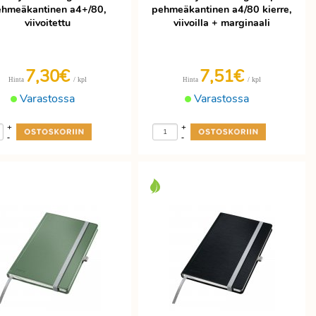
hmeäkantinen a4+/80,
pehmeäkantinen a4/80 kierre,
viivoitettu
viivoilla + marginaali
7,30€
7,51€
/ kpl
/ kpl
Hinta
Hinta
Varastossa
Varastossa
+
+
-
-