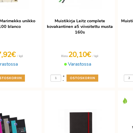
a Marimekko unikko
Muistikirja Leitz complete
Muist
100 blanco
kovakantinen a5 viivoitettu musta
160s
7,92€
20,10€
/ kpl
/ kpl
Hinta
rastossa
Varastossa
+
-