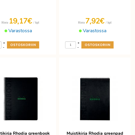
19,17€
7,92€
/ kpl
/ kpl
Hinta
Hinta
Varastossa
Varastossa
+
+
-
-
tikirja Rhodia greenbook
Muistikirja Rhodia greenpad