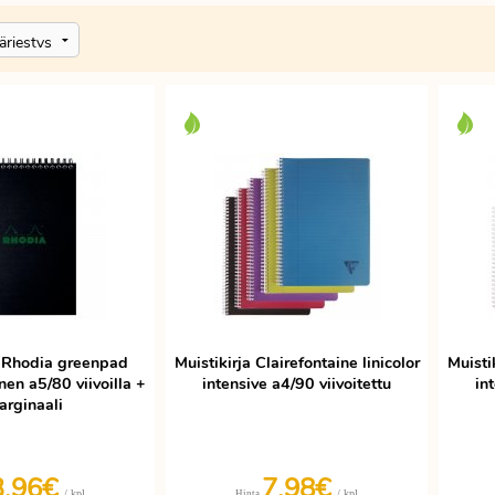
a Rhodia greenpad
Muistikirja Clairefontaine linicolor
Muistik
en a5/80 viivoilla +
intensive a4/90 viivoitettu
in
arginaali
3,96€
7,98€
/ kpl
/ kpl
Hinta