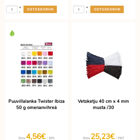
+
+
-
-
Puuvillalanka Twister Ibiza
Vetoketju 40 cm x 4 mm
50 g omenanvihreä
musta /30
4,56€
25,23€
/ KPL
/ PKT
Hinta
Hinta