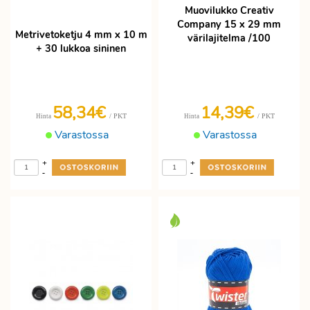
Muovilukko Creativ
Company 15 x 29 mm
Metrivetoketju 4 mm x 10 m
värilajitelma /100
+ 30 lukkoa sininen
58,34€
14,39€
/ PKT
/ PKT
Hinta
Hinta
Varastossa
Varastossa
+
+
-
-