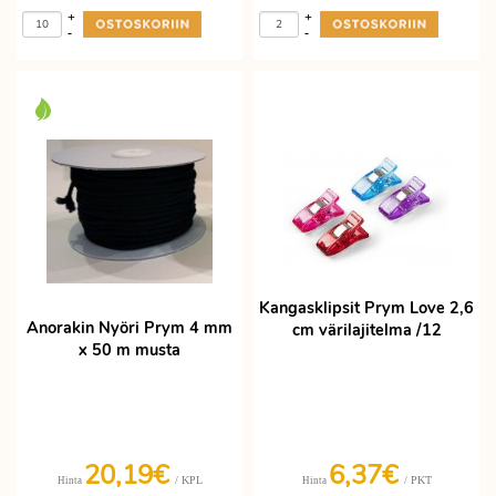
+
+
-
-
Kangasklipsit Prym Love 2,6
Anorakin Nyöri Prym 4 mm
cm värilajitelma /12
x 50 m musta
20,19€
6,37€
/ KPL
/ PKT
Hinta
Hinta