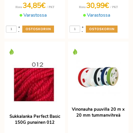
34,85€
30,99€
/ PKT
/ PKT
Hinta
Hinta
Varastossa
Varastossa
+
+
-
-
Vinonauha puuvilla 20 m x
20 mm tummanvihreä
Sukkalanka Perfect Basic
150G punainen 012