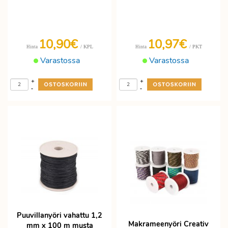
10,90€
10,97€
/ KPL
/ PKT
Hinta
Hinta
Varastossa
Varastossa
+
+
-
-
Puuvillanyöri vahattu 1,2
Makrameenyöri Creativ
mm x 100 m musta