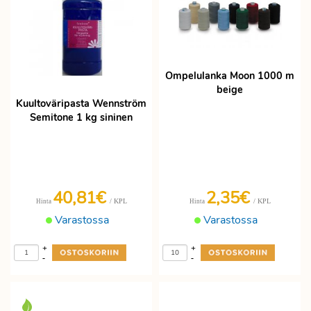
Ompelulanka Moon 1000 m
beige
Kuultoväripasta Wennström
Semitone 1 kg sininen
40,81€
2,35€
/ KPL
/ KPL
Hinta
Hinta
Varastossa
Varastossa
+
+
-
-