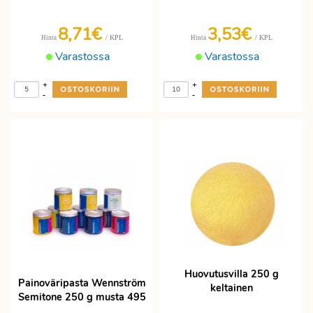
8,71€
3,53€
/ KPL
/ KPL
Hinta
Hinta
Varastossa
Varastossa
+
+
-
-
Huovutusvilla 250 g
Painoväripasta Wennström
keltainen
Semitone 250 g musta 495