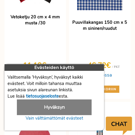
Vetoketju 20 cm x 4 mm
Puuvillakangas 150 cm x 5
musta /30
m sininen/ruudut
11,19€
46,72€
Evästeiden käyttö
/ PKT
/ PKT
Hinta
Hinta
Varastossa
Varastossa
Valitsemalla ’Hyväksyn’, hyväksyt kaikki
evästeet. Voit milloin tahansa muuttaa
+
+
asetuksia sivun alareunan linkistä.
-
-
Lue lisää
tietosuojaseloste
esta.
Hyväksyn
Vain välttämättömät evästeet