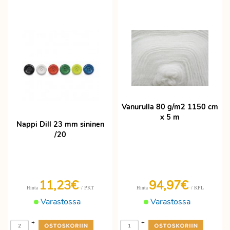
Vanurulla 80 g/m2 1150 cm
x 5 m
Nappi Dill 23 mm sininen
/20
11,23€
94,97€
/ PKT
/ KPL
Hinta
Hinta
Varastossa
Varastossa
+
+
-
-