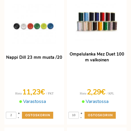
Ompelulanka Mez Duet 100
Nappi Dill 23 mm musta /20
m valkoinen
11,23€
2,29€
/ PKT
/ KPL
Hinta
Hinta
Varastossa
Varastossa
+
+
-
-