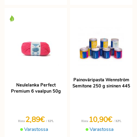
Painoväripasta Wennström
Neulelanka Perfect
Semitone 250 g sininen 445
Premium 6 vaalpun 50g
2,89€
10,90€
/ KPL
/ KPL
Hinta
Hinta
Varastossa
Varastossa