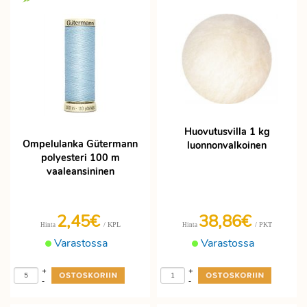
Huovutusvilla 1 kg
Ompelulanka Gütermann
luonnonvalkoinen
polyesteri 100 m
vaaleansininen
2,45€
38,86€
/ KPL
/ PKT
Hinta
Hinta
Varastossa
Varastossa
+
+
-
-