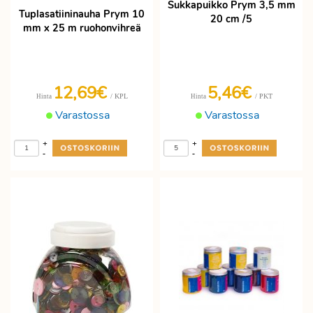
Sukkapuikko Prym 3,5 mm
Tuplasatiininauha Prym 10
20 cm /5
mm x 25 m ruohonvihreä
12,69€
5,46€
/ KPL
/ PKT
Hinta
Hinta
Varastossa
Varastossa
+
+
-
-