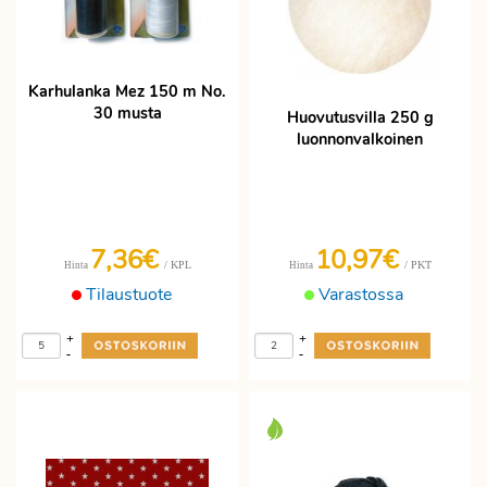
Karhulanka Mez 150 m No.
30 musta
Huovutusvilla 250 g
luonnonvalkoinen
7,36€
10,97€
/ KPL
/ PKT
Hinta
Hinta
Tilaustuote
Varastossa
+
+
-
-