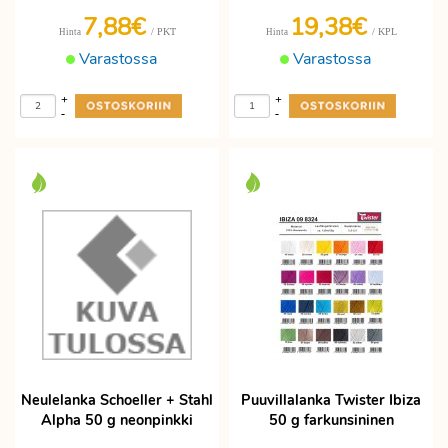
7,88€
19,38€
/ PKT
/ KPL
Hinta
Hinta
Varastossa
Varastossa
+
+
-
-
Neulelanka Schoeller + Stahl
Puuvillalanka Twister Ibiza
Alpha 50 g neonpinkki
50 g farkunsininen