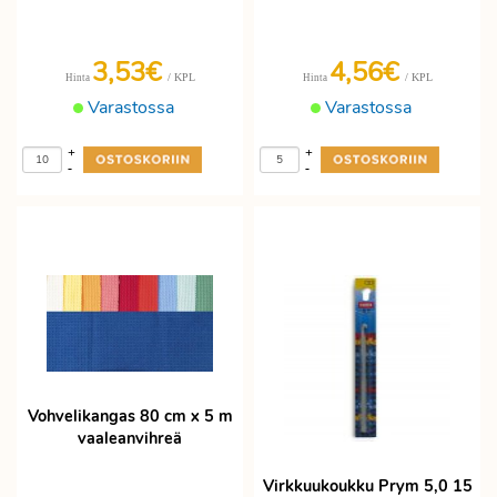
3,53€
4,56€
/ KPL
/ KPL
Hinta
Hinta
Varastossa
Varastossa
+
+
-
-
Vohvelikangas 80 cm x 5 m
vaaleanvihreä
Virkkuukoukku Prym 5,0 15