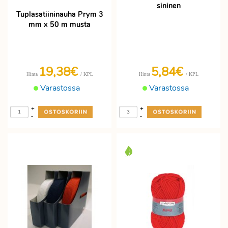
sininen
Tuplasatiininauha Prym 3
mm x 50 m musta
19,38€
5,84€
/ KPL
/ KPL
Hinta
Hinta
Varastossa
Varastossa
+
+
-
-