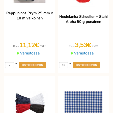
Reppuhihna Prym 25 mm x
Neulelanka Schoeller + Stahl
10 m valkoinen
Alpha 50 g punainen
11,12€
3,53€
/ KPL
/ KPL
Hinta
Hinta
Varastossa
Varastossa
+
+
-
-