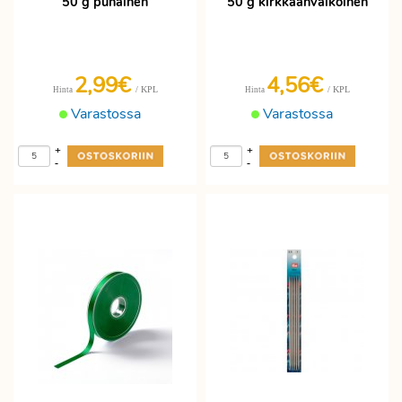
50 g punainen
50 g kirkkaanvalkoinen
2,99€
4,56€
/ KPL
/ KPL
Hinta
Hinta
Varastossa
Varastossa
+
+
-
-