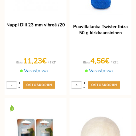
Nappi Dill 23 mm vihreä /20
Puuvillalanka Twister Ibiza
50 g kirkkaansininen
11,23€
4,56€
/ PKT
/ KPL
Hinta
Hinta
Varastossa
Varastossa
+
+
-
-