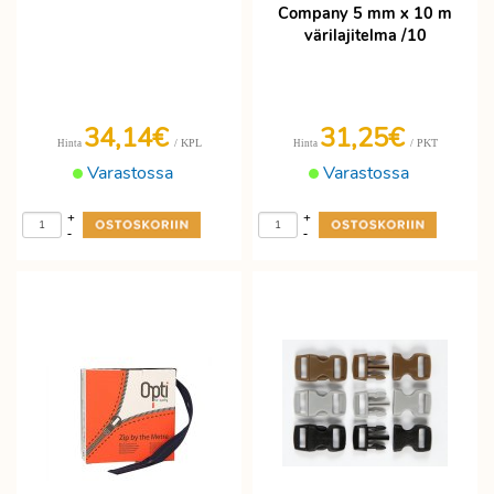
Company 5 mm x 10 m
värilajitelma /10
34,14€
31,25€
/ KPL
/ PKT
Hinta
Hinta
Varastossa
Varastossa
+
+
-
-