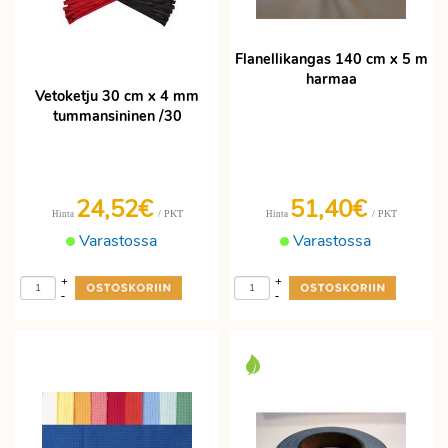
Flanellikangas 140 cm x 5 m
harmaa
Vetoketju 30 cm x 4 mm
tummansininen /30
24,52€
51,40€
/ PKT
/ PKT
Hinta
Hinta
Varastossa
Varastossa
+
+
-
-