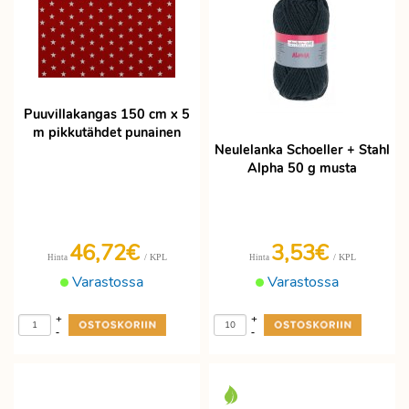
Puuvillakangas 150 cm x 5
m pikkutähdet punainen
Neulelanka Schoeller + Stahl
Alpha 50 g musta
46,72€
3,53€
/ KPL
/ KPL
Hinta
Hinta
Varastossa
Varastossa
+
+
-
-