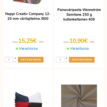
Painoväripasta Wennström
Nappi Creativ Company 12-
Semitone 250 g
20 mm värilajitelma /800
kullankeltainen 409
15,25€
10,90€
/ PKT
/ KPL
Hinta
Hinta
Varastossa
Varastossa
+
+
-
-