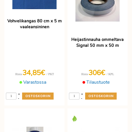
Vohvelikangas 80 cm x 5 m
vaaleansininen
Heijastinnauha ommeltava
Signal 50 mm x 50 m
34,85€
306€
/ PKT
/ KPL
Hinta
Hinta
Varastossa
Tilaustuote
+
+
-
-