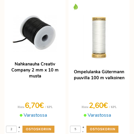
Nahkanauha Creativ
Company 2 mm x 10 m
Ompelulanka Gütermann
musta
puuvilla 100 m valkoinen
6,70€
2,60€
/ KPL
/ KPL
Hinta
Hinta
Varastossa
Varastossa
+
+
-
-