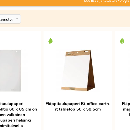
Lue lisää ja tutustu ekologis
fläppitauluihin. Fläppipaperit valkoisena ja ruudutettuna. T
Muistathan, korkeussäädettävä fläppitaulu ja muutkin yli
itaulupaperi
Fläppitaulupaperi Bi-office earth-
Fläp
ehtiö 60 x 85 cm on
it tabletop 50 x 58,5cm
mag
nen valkoinen
lupaperi helsinki
oimituksella