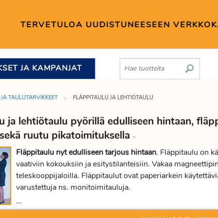
TERVETULOA UUDISTUNEESEEN VERKKO
KSET JA KAMPANJAT
 JA TAULUTARVIKKEET
FLÄPPITAULU JA LEHTIÖTAULU
u ja lehtiötaulu pyörillä edulliseen hintaan, flä
 sekä ruutu pikatoimituksella
-
Fläppitaulu nyt edulliseen tarjous hintaan
. Fläppitaulu on kä
vaativiin kokouksiin ja esitystilanteisiin. Vakaa magneettip
teleskooppijaloilla. Fläppitaulut ovat paperiarkein käytettävi
varustettuja ns. monitoimitauluja.
Proficientilla on mallistossa myös
hyvä ja edullinen fläppita
...
pari päivää. Muista myös fläppitaulupaperi. Fläppitaulupaper