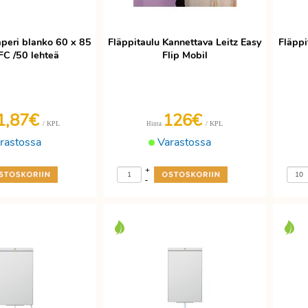
aperi blanko 60 x 85
Fläppitaulu Kannettava Leitz Easy
Fläppi
C /50 lehteä
Flip Mobil
1,87€
126€
/ KPL
/ KPL
Hinta
rastossa
Varastossa
+
-