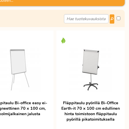
uuteen...
aulukynät löytyvät näppärästi tuotehaulla "lehtiötaulukynä".
pitaulu Bi-office easy ei-
Fläppitaulu pyörillä Bi-Office
neettinen 70 x 100 cm,
Earth-it 70 x 100 cm edullinen
kolmijalkainen jalusta
hinta toimistoon fläppitaulu
pyörillä pikatoimituksella