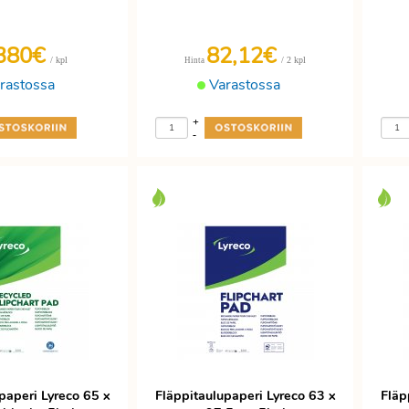
380€
82,12€
/ kpl
/ 2 kpl
Hinta
rastossa
Varastossa
+
-
paperi Lyreco 65 x
Fläppitaulupaperi Lyreco 63 x
Fläp