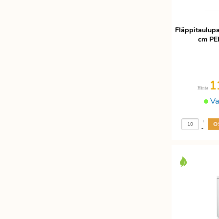
Fläppitaulup
cm PEF
1
Hinta
Va
+
-