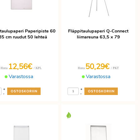
taulupaperi Paperipiste 60
Fläppitaulupaperi Q-Connect
85 cm ruudut 50 lehteä
liimareuna 63,5 x 79
12,56€
50,29€
/ KPL
/ PKT
Hinta
Hinta
Varastossa
Varastossa
+
+
-
-