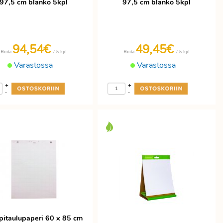
97,5 cm blanko 5kpl
97,5 cm blanko 5kpl
94,54€
49,45€
/ 5 kpl
/ 5 kpl
Hinta
Hinta
Varastossa
Varastossa
+
+
-
-
pitaulupaperi 60 x 85 cm