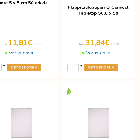
udut 5 x 5 cm 50 arkkia
Fläppitaulupaperi Q-Connect
Tabletop 50,8 x 58
11,81€
31,84€
/ KPL
/ PKT
Hinta
Hinta
Varastossa
Varastossa
+
+
-
-