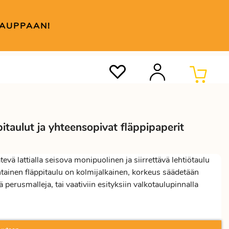
KAUPPAAN!
ppitaulut ja yhteensopivat fläppipaperit
tevä lattialla seisova monipuolinen ja siirrettävä lehtiötaulu
intainen fläppitaulu on kolmijalkainen, korkeus säädetään
ä perusmalleja, tai vaativiin esityksiin valkotaulupinnalla
ulu pyörillä
. Fläppitaulut ovat varastotuotteita, toimitusaika
it toimitetaan ns. yleismalleina, joten ne sopivat muihinkin