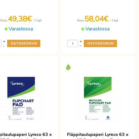
49,38€
58,04€
/ 5 kpl
/ 2 kpl
Hinta
Hinta
Varastossa
Varastossa
+
+
-
-
pitaulupaperi Lyreco 63 x
Fläppitaulupaperi Lyreco 63 x