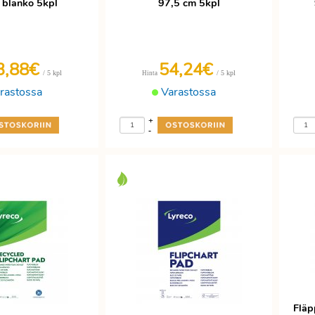
blanko 5kpl
97,5 cm 5kpl
3,88€
54,24€
/ 5 kpl
/ 5 kpl
Hinta
rastossa
Varastossa
+
-
Fläp