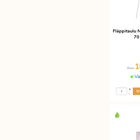
Fläppitaulu 
70
1
Hinta
Va
+
-