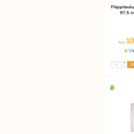
Fläppitaulu
97,5 c
10
Hinta
Va
+
-