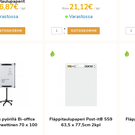
itaulupaperit
6,87€
21,12€
/ kpl
/ kpl
Hinta
rastossa
Varastossa
+
-
 pyörillä Bi-office
Fläppitaulupaperi Post-it® 559
Fläp
eettinen 70 x 100
63,5 x 77,5cm 2kpl