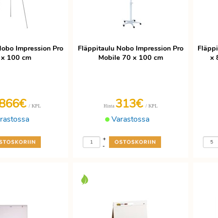
Nobo Impression Pro
Fläppitaulu Nobo Impression Pro
Fläppi
 x 100 cm
Mobile 70 x 100 cm
x 
866€
313€
/ KPL
/ KPL
Hinta
rastossa
Varastossa
+
-