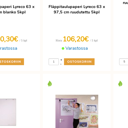
ru
paperi Lyreco 63 x
Fläppitaulupaperi Lyreco 63 x
m blanko 5kpl
97,5 cm ruudutettu 5kpl
0,30€
106,20€
/ 5 kpl
/ 5 kpl
Hinta
rastossa
Varastossa
+
-