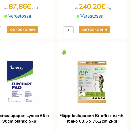
87,86€
240,20€
/ kpl
/ kpl
Hinta
Hinta
Varastossa
Varastossa
+
+
-
-
pitaulupaperi Lyreco 65 x
Fläppitaulupaperi Bi-office earth-
98cm blanko 5kpl
it eko 63,5 x 76,2cm 2kpl