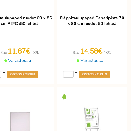
taulupaperi ruudut 60 x 85
Fläppitaulupaperi Paperipiste 70
cm PEFC /50 lehteä
x 90 cm ruudut 50 lehteä
11,87€
14,58€
/ KPL
/ KPL
Hinta
Hinta
Varastossa
Varastossa
+
+
-
-