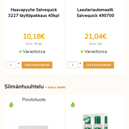
Haavapyyhe Salvequick
Laastariautomaatti
3227 täyttöpakkaus 40kpl
Salvequick 490700
10,18€
21,04€
/ 40 kpl
/ kpl
Hinta
Hinta
Varastossa
Varastossa
+
+
-
-
Silmänhuuhtelu
» katso kaikki
Poistotuote