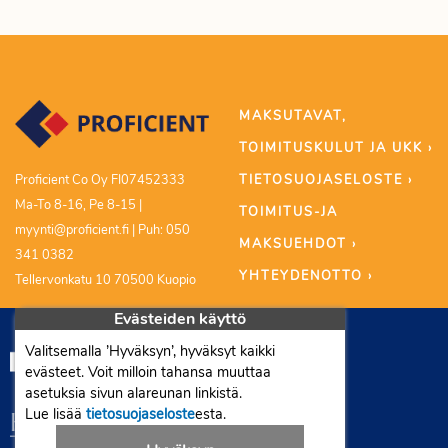
MAKSUTAVAT,
TOIMITUSKULUT JA UKK ›
TIETOSUOJASELOSTE ›
Proficient Co Oy FI07452333
Ma-To 8-16, Pe 8-15 |
TOIMITUS-JA
myynti@proficient.fi | Puh: 050
MAKSUEHDOT ›
341 0382
YHTEYDENOTTO ›
Tellervonkatu 10 70500 Kuopio
Evästeiden käyttö
Valitsemalla ’Hyväksyn’, hyväksyt kaikki
evästeet. Voit milloin tahansa muuttaa
asetuksia sivun alareunan linkistä.
Lue lisää
tietosuojaseloste
esta.