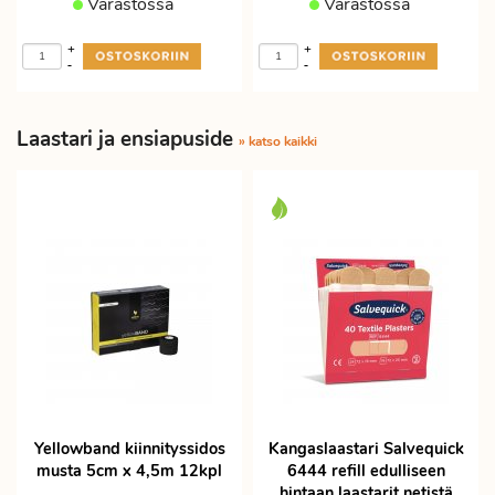
Varastossa
Varastossa
+
+
-
-
Laastari ja ensiapuside
» katso kaikki
Yellowband kiinnityssidos
Kangaslaastari Salvequick
musta 5cm x 4,5m 12kpl
6444 refill edulliseen
hintaan laastarit netistä