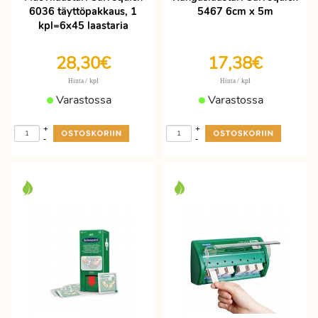
6036 täyttöpakkaus, 1
5467 6cm x 5m
kpl=6x45 laastaria
28,30€
17,38€
/ kpl
/ kpl
Hinta
Hinta
Varastossa
Varastossa
+
+
-
-