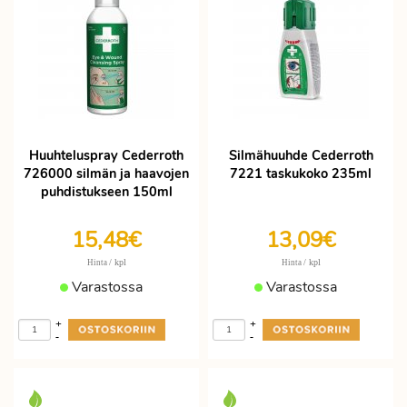
Huuhteluspray Cederroth
Silmähuuhde Cederroth
726000 silmän ja haavojen
7221 taskukoko 235ml
puhdistukseen 150ml
15,48€
13,09€
/ kpl
/ kpl
Hinta
Hinta
Varastossa
Varastossa
+
+
-
-