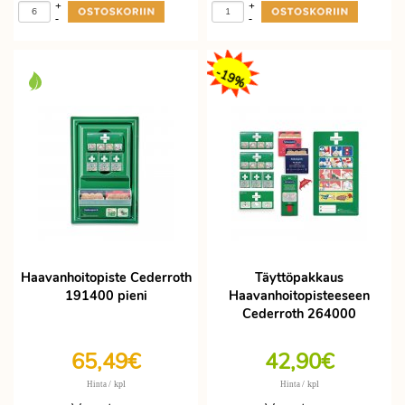
+
+
-
-
-19%
Haavanhoitopiste Cederroth
Täyttöpakkaus
191400 pieni
Haavanhoitopisteeseen
Cederroth 264000
65,49€
42,90€
/ kpl
/ kpl
Hinta
Hinta