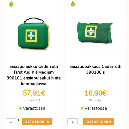
Ensiapulaukku Cederroth
Ensiapupakkaus Cederroth
First Aid Kit Medium
390100 s
390101 ensiapulaukut hinta
kampanjassa
57,91€
16,90€
/ kpl
/ kpl
Hinta
Hinta
Varastossa
Varastossa
+
+
-
-