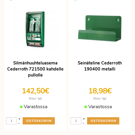
Silmänhuuhteluasema
Seinäteline Cederroth
Cederroth 721500 kahdelle
190400 metalli
pullolle
142,50€
18,98€
/ kpl
/ kpl
Hinta
Hinta
Varastossa
Varastossa
+
+
-
-