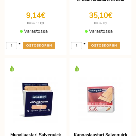
9,14€
35,10€
/ 12 kpl
/ kpl
Hinta
Hinta
Varastossa
Varastossa
+
+
-
-
Muovilaastari Salvequick
Kangaslaastari Salvequick