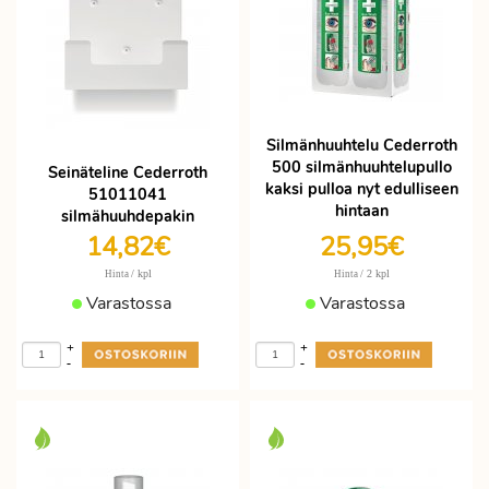
Silmänhuuhtelu Cederroth
500 silmänhuuhtelupullo
Seinäteline Cederroth
kaksi pulloa nyt edulliseen
51011041
hintaan
silmähuuhdepakin
14,82€
25,95€
/ kpl
/ 2 kpl
Hinta
Hinta
Varastossa
Varastossa
+
+
-
-