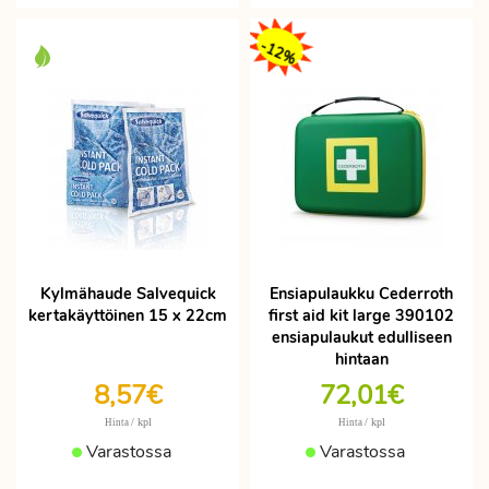
-12%
Kylmähaude Salvequick
Ensiapulaukku Cederroth
kertakäyttöinen 15 x 22cm
first aid kit large 390102
ensiapulaukut edulliseen
hintaan
8,57€
72,01€
/ kpl
/ kpl
Hinta
Hinta
Varastossa
Varastossa