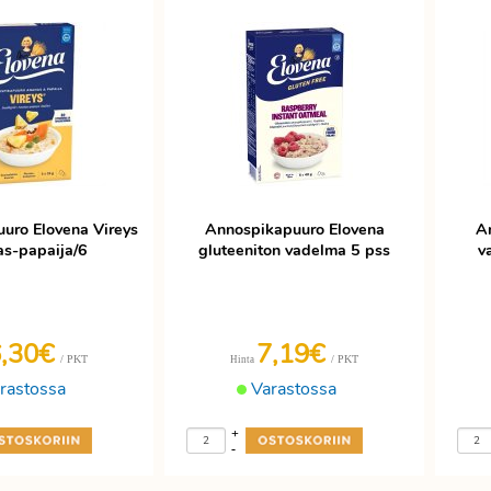
uro Elovena Vireys
Annospikapuuro Elovena
A
s-papaija/6
gluteeniton vadelma 5 pss
v
6,30€
7,19€
/ PKT
/ PKT
Hinta
rastossa
Varastossa
+
-