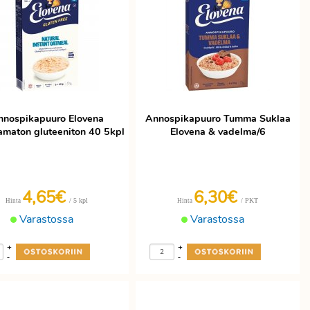
nnospikapuuro Elovena
Annospikapuuro Tumma Suklaa
maton gluteeniton 40 5kpl
Elovena & vadelma/6
4,65€
6,30€
/ 5 kpl
/ PKT
Hinta
Hinta
Varastossa
Varastossa
+
+
-
-