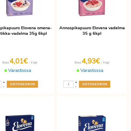
pikapuuro Elovena omena-
Annospikapuuro Elovena vadelma
tikka-vadelma 35g 6kpl
35 g 6kpl
4,01€
4,93€
/ 6 kpl
/ 6 kpl
Hinta
Hinta
Varastossa
Varastossa
+
+
-
-