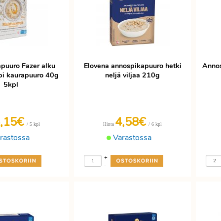
puuro Fazer alku
Elovena annospikapuuro hetki
Annos
i kaurapuuro 40g
neljä viljaa 210g
5kpl
,15€
4,58€
/ 5 kpl
/ 6 kpl
Hinta
rastossa
Varastossa
+
-