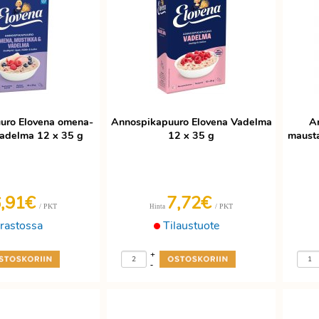
uro Elovena omena-
Annospikapuuro Elovena Vadelma
A
adelma 12 x 35 g
12 x 35 g
mausta
6,91€
7,72€
/ PKT
/ PKT
Hinta
rastossa
Tilaustuote
+
-