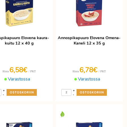
pikapuuro Elovena kaura-
Annospikapuuro Elovena Omena-
kuitu 12 x 40 g
Kaneli 12 x 35 g
6,58€
6,78€
/ PKT
/ PKT
Hinta
Hinta
Varastossa
Varastossa
+
+
-
-