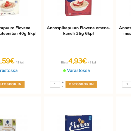
apuuro Elovena
Annospikapuuro Elovena omena-
Annos
uteeniton 40g 5kpl
kaneli 35g 6kpl
mus
,59€
4,93€
/ 5 kpl
/ 6 kpl
Hinta
rastossa
Varastossa
+
-