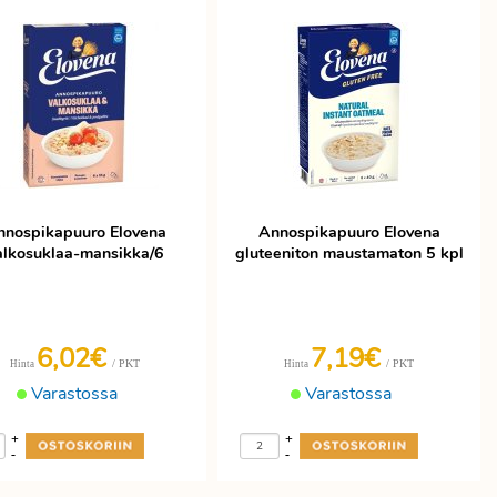
nnospikapuuro Elovena
Annospikapuuro Elovena
alkosuklaa-mansikka/6
gluteeniton maustamaton 5 kpl
6,02€
7,19€
/ PKT
/ PKT
Hinta
Hinta
Varastossa
Varastossa
+
+
-
-