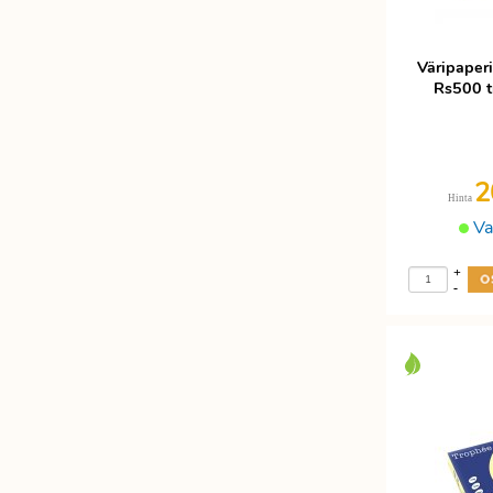
Väripaperi
Rs500 t
2
Hinta
Va
+
-