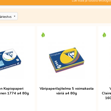
Lue lisää ja tutustu ekologis
ekologinen toimistotarvike. Värillinen kopiopaperi painaa yli 
netistä.
nen Kopiopaperi
Väripaperilajitelma 5 voimakasta
inen 1774 a4 80g
väriä a4 80g
Clair
160