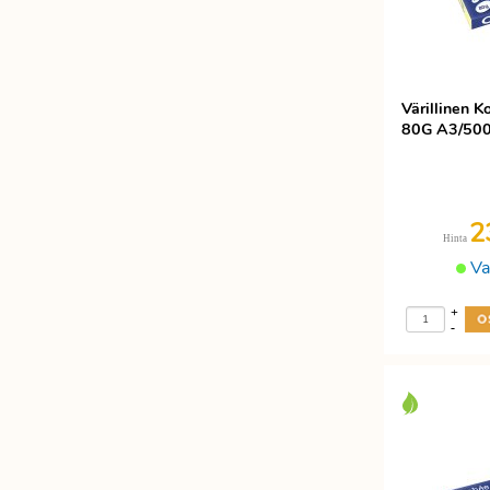
Värillinen 
80G A3/500 
2
Hinta
Va
+
-