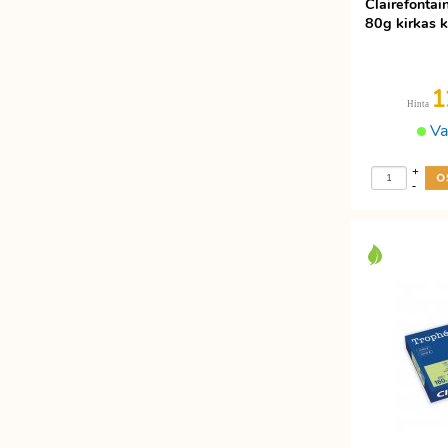
Clairefonta
Etätyöhön
80g kirkas 
Värinauhat
Työkalut
1
Hinta
Va
+
-