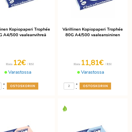
linen Kopiopaperi Trophée
Värillinen Kopiopaperi Trophée
G A4/500 vaaleanvihreä
80G A4/500 vaaleansininen
12€
11,81€
/ RSI
/ RSI
Hinta
Hinta
Varastossa
Varastossa
+
+
-
-