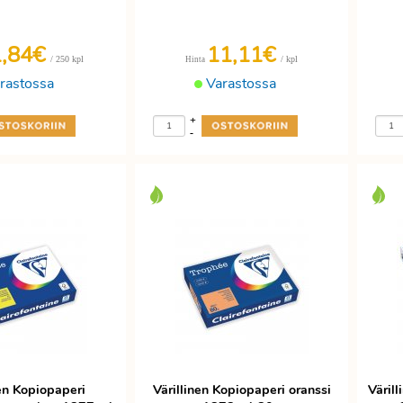
1,84€
11,11€
/ 250 kpl
/ kpl
Hinta
rastossa
Varastossa
+
-
nen Kopiopaperi
Värillinen Kopiopaperi oranssi
Väril