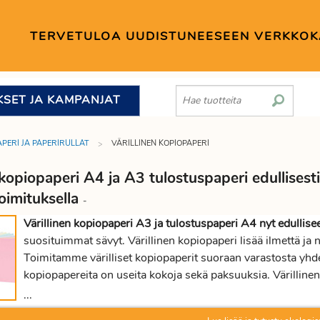
TERVETULOA UUDISTUNEESEEN VERKKO
KSET JA KAMPANJAT
PERI JA PAPERIRULLAT
VÄRILLINEN KOPIOPAPERI
 kopiopaperi A4 ja A3 tulostuspaperi edullisesti 
oimituksella
-
Värillinen kopiopaperi A3 ja tulostuspaperi A4 nyt edullise
suosituimmat sävyt. Värillinen kopiopaperi lisää ilmettä ja n
Toimitamme värilliset kopiopaperit suoraan varastosta yhden ri
kopiopapereita on useita kokoja sekä paksuuksia. Värillinen t
harmaa, tilattavissa eri paksuuksia. Lataa värillinen paperi l
...
Kopiopaperi värillinen A4 koossa heti varastosta nopeaan t