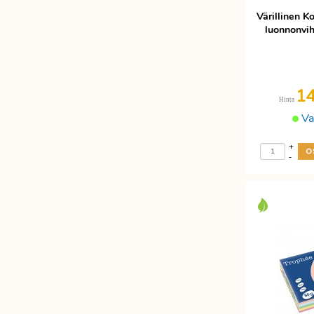
Värillinen 
luonnonvi
1
Hinta
Va
+
-