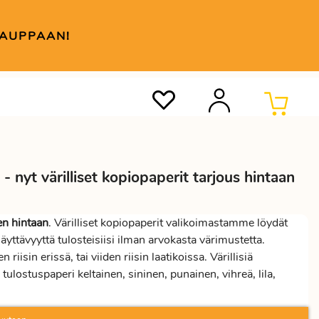
KAUPPAAN!
- nyt värilliset kopiopaperit tarjous hintaan
en hintaan
. Värilliset kopiopaperit valikoimastamme löydät
äyttävyyttä tulosteisiisi ilman arvokasta värimustetta.
isin erissä, tai viiden riisin laatikoissa. Värillisiä
ulostuspaperi keltainen, sininen, punainen, vihreä, lila,
aser- ja mustesuihkutulostimeen, sillä se elävöittää tulosteita.
oimitukseen. Värillinen tulostuspaperi A3 tai A4 on