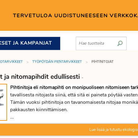
TERVETULOA UUDISTUNEESEEN VERKKO
KSET JA KAMPANJAT
TOTARVIKKEET
TYÖPÖYDÄN PIENTARVIKKEET
PIHTINITOJAT
at ja nitomapihdit edullisesti
-
Pihtinitoja eli nitomapihti on monipuoliseen nitomiseen tark
tavallisesta nitojasta siinä, että sitä ei paineta pöytää vas
Tämän vuoksi pihtinitoja on tavanomaisesta nitojaa monikäy
pakkausten kiinnittämisen.
...
Lue lisää ja tutustu ekologis