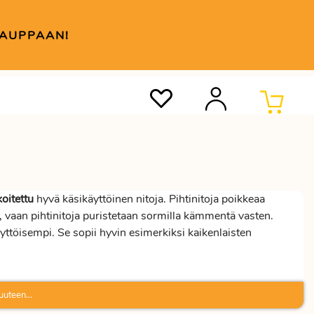
KAUPPAAN!
oitettu
hyvä käsikäyttöinen nitoja. Pihtinitoja poikkeaa
ten, vaan pihtinitoja puristetaan sormilla kämmentä vasten.
ttöisempi. Se sopii hyvin esimerkiksi kaikenlaisten
uuteen...