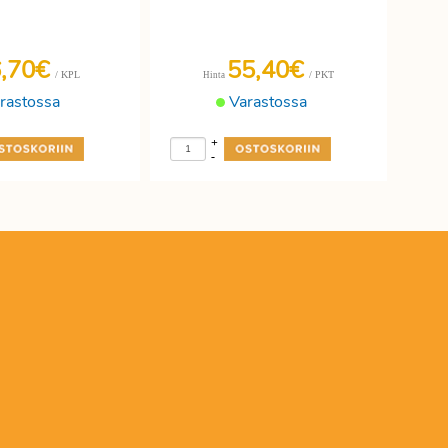
6,70€
55,40€
/ KPL
/ PKT
Hinta
rastossa
Varastossa
+
-