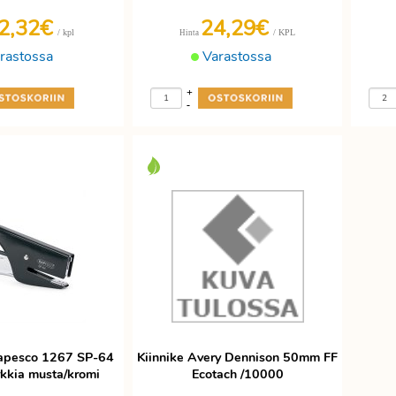
2,32€
24,29€
/ kpl
/ KPL
Hinta
rastossa
Varastossa
+
-
 Rapesco 1267 SP-64
Kiinnike Avery Dennison 50mm FF
rkkia musta/kromi
Ecotach /10000