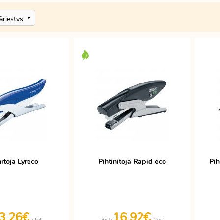
nitoja Lyreco
Pihtinitoja Rapid eco
Pih
3,26€
16,92€
/ kpl
/ kpl
Hinta