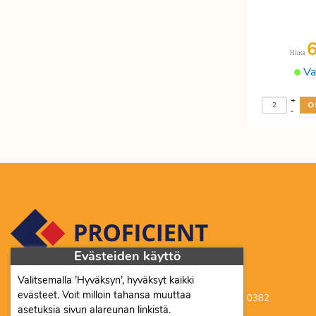
Etätyöhön
Värinauhat
Työkalut
Hinta
Va
+
-
Evästeiden käyttö
Valitsemalla ’Hyväksyn’, hyväksyt kaikki
Proficient Co Oy FI07452333
evästeet. Voit milloin tahansa muuttaa
Ma-To 8-16, Pe 8-15 | myynti@proficient.fi | Puh: 050 341 0382
asetuksia sivun alareunan linkistä.
Tellervonkatu 10 70500 Kuopio