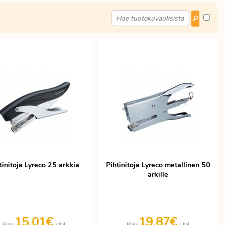
tinitoja Lyreco 25 arkkia
Pihtinitoja Lyreco metallinen 50
arkille
15,01€
19,87€
/ kpl
/ kpl
Hinta
Hinta