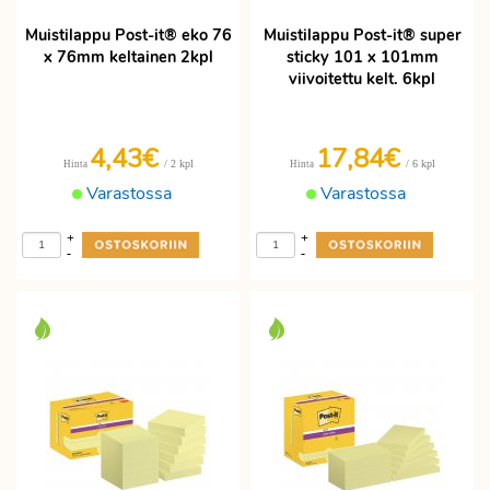
Muistilappu Post-it® eko 76
Muistilappu Post-it® super
x 76mm keltainen 2kpl
sticky 101 x 101mm
viivoitettu kelt. 6kpl
4,43€
17,84€
/ 2 kpl
/ 6 kpl
Hinta
Hinta
Varastossa
Varastossa
+
+
-
-