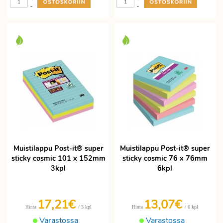
-
-
Muistilappu Post-it® super
Muistilappu Post-it® super
sticky cosmic 101 x 152mm
sticky cosmic 76 x 76mm
3kpl
6kpl
17,21€
13,07€
/ 3 kpl
/ 6 kpl
Hinta
Hinta
Varastossa
Varastossa