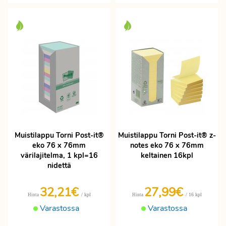
Muistilappu Torni Post-it®
Muistilappu Torni Post-it® z-
eko 76 x 76mm
notes eko 76 x 76mm
värilajitelma, 1 kpl=16
keltainen 16kpl
nidettä
32,21€
27,99€
/ kpl
/ 16 kpl
Hinta
Hinta
Varastossa
Varastossa