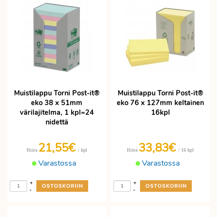
Muistilappu Torni Post-it®
Muistilappu Torni Post-it®
eko 38 x 51mm
eko 76 x 127mm keltainen
värilajitelma, 1 kpl=24
16kpl
nidettä
21,55€
33,83€
/ kpl
/ 16 kpl
Hinta
Hinta
Varastossa
Varastossa
+
+
-
-