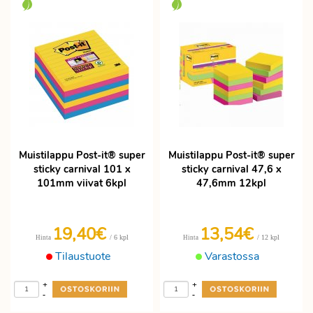
Muistilappu Post-it® super
Muistilappu Post-it® super
sticky carnival 101 x
sticky carnival 47,6 x
101mm viivat 6kpl
47,6mm 12kpl
19,40€
13,54€
/ 6 kpl
/ 12 kpl
Hinta
Hinta
Tilaustuote
Varastossa
+
+
-
-