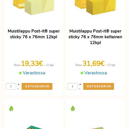
Muistilappu Post-it® super
Muistilappu Post-it® super
sticky 76 x 76mm 12kpl
sticky 76 x 76mm keltainen
12kpl
19,33€
31,69€
/ 12 kpl
/ 12 kpl
Hinta
Hinta
Varastossa
Varastossa
+
+
-
-