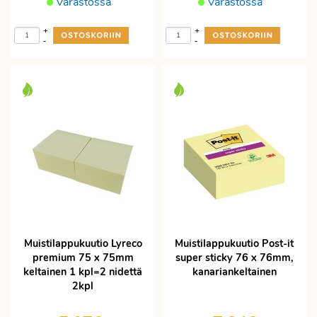
Varastossa
Varastossa
+
+
-
-
Muistilappukuutio Lyreco
Muistilappukuutio Post-it
premium 75 x 75mm
super sticky 76 x 76mm,
keltainen 1 kpl=2 nidettä
kanariankeltainen
2kpl