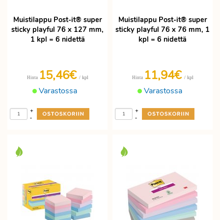
Muistilappu Post-it® super
Muistilappu Post-it® super
sticky playful 76 x 127 mm,
sticky playful 76 x 76 mm, 1
1 kpl = 6 nidettä
kpl = 6 nidettä
15,46€
11,94€
/ kpl
/ kpl
Hinta
Hinta
Varastossa
Varastossa
+
+
-
-