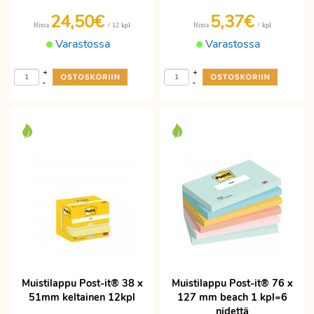
24,50€
5,37€
/ 12 kpl
/ kpl
Hinta
Hinta
Varastossa
Varastossa
+
+
-
-
Muistilappu Post-it® 38 x
Muistilappu Post-it® 76 x
51mm keltainen 12kpl
127 mm beach 1 kpl=6
nidettä