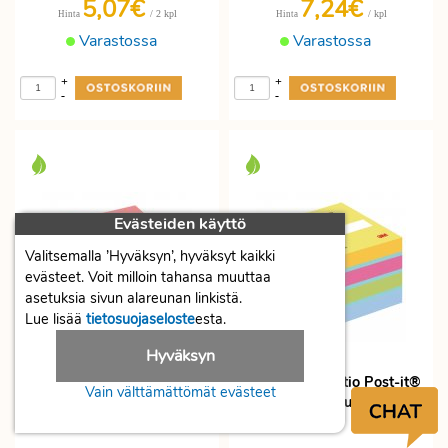
5,07€
7,24€
/ 2 kpl
/ kpl
Hinta
Hinta
Varastossa
Varastossa
+
+
-
-
Evästeiden käyttö
Valitsemalla ’Hyväksyn’, hyväksyt kaikki
evästeet. Voit milloin tahansa muuttaa
asetuksia sivun alareunan linkistä.
Lue lisää
tietosuojaseloste
esta.
Hyväksyn
Muistilappukuutio Post-it®
Muistilappukuutio Post-it®
Vain välttämättömät evästeet
2028np 76 x 76mm
51 x 51mm ultraväri
neonvärit