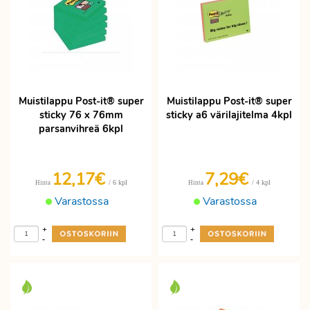
Muistilappu Post-it® super
Muistilappu Post-it® super
sticky 76 x 76mm
sticky a6 värilajitelma 4kpl
parsanvihreä 6kpl
12,17€
7,29€
/ 6 kpl
/ 4 kpl
Hinta
Hinta
Varastossa
Varastossa
+
+
-
-