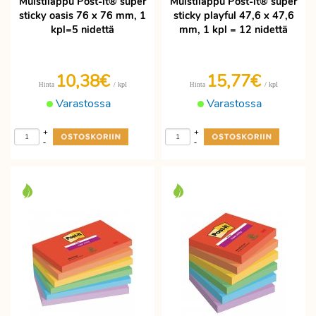
Muistilappu Post-it® super
Muistilappu Post-it® super
sticky oasis 76 x 76 mm, 1
sticky playful 47,6 x 47,6
kpl=5 nidettä
mm, 1 kpl = 12 nidettä
10,38€
15,77€
/ kpl
/ kpl
Hinta
Hinta
Varastossa
Varastossa
+
+
-
-