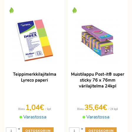
Teippimerkkilajitelma
Muistilappu Post-it® super
Lyreco paperi
sticky 76 x 76mm
värilajitelma 24kpl
1,04€
35,64€
/ kpl
/ 24 kpl
Hinta
Hinta
Varastossa
Varastossa
+
+