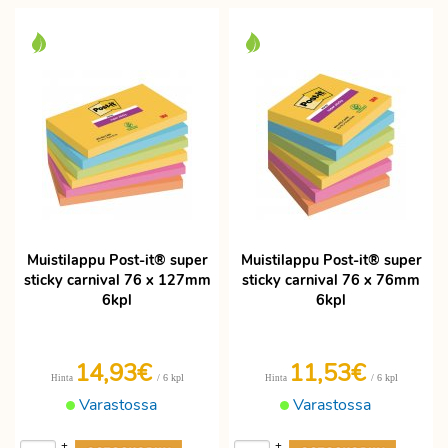
Muistilappu Post-it® super
Muistilappu Post-it® super
sticky carnival 76 x 127mm
sticky carnival 76 x 76mm
6kpl
6kpl
14,93€
11,53€
/ 6 kpl
/ 6 kpl
Hinta
Hinta
Varastossa
Varastossa
+
+