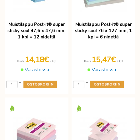
Muistilappu Post-it® super
Muistilappu Post-it® super
sticky soul 47,6 x 47,6 mm,
sticky soul 76 x 127 mm, 1
1 kpl = 12 nidettä
kpl = 6 nidettä
14,18€
15,47€
/ kpl
/ kpl
Hinta
Hinta
Varastossa
Varastossa
+
+
-
-