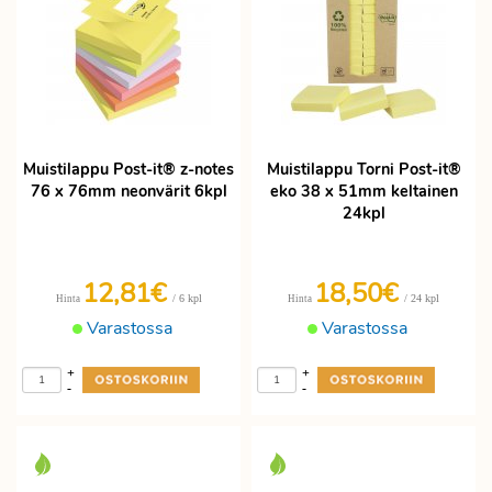
Muistilappu Post-it® z-notes
Muistilappu Torni Post-it®
76 x 76mm neonvärit 6kpl
eko 38 x 51mm keltainen
24kpl
12,81€
18,50€
/ 6 kpl
/ 24 kpl
Hinta
Hinta
Varastossa
Varastossa
+
+
-
-