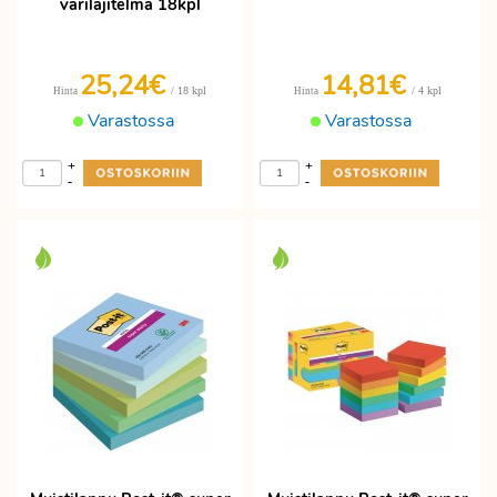
värilajitelma 18kpl
25,24€
14,81€
/ 18 kpl
/ 4 kpl
Hinta
Hinta
Varastossa
Varastossa
+
+
-
-