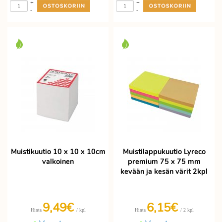
+
+
-
-
Muistikuutio 10 x 10 x 10cm
Muistilappukuutio Lyreco
valkoinen
premium 75 x 75 mm
kevään ja kesän värit 2kpl
9,49€
6,15€
/ kpl
/ 2 kpl
Hinta
Hinta