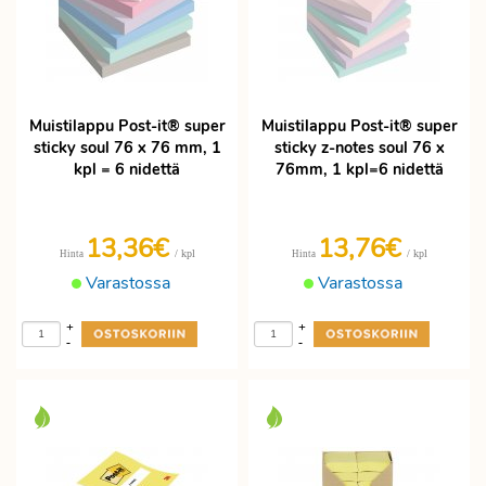
Muistilappu Post-it® super
Muistilappu Post-it® super
sticky soul 76 x 76 mm, 1
sticky z-notes soul 76 x
kpl = 6 nidettä
76mm, 1 kpl=6 nidettä
13,36€
13,76€
/ kpl
/ kpl
Hinta
Hinta
Varastossa
Varastossa
+
+
-
-