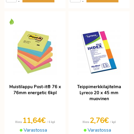
-
-
Muistilappu Post-it® 76 x
Teippimerkkilajitelma
76mm energetic 6kpl
Lyreco 20 x 45 mm
muovinen
11,64€
2,76€
/ 6 kpl
/ kpl
Hinta
Hinta
Varastossa
Varastossa