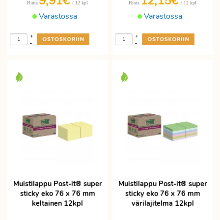
9,91€
12,15€
/ 12 kpl
/ 12 kpl
Hinta
Hinta
Varastossa
Varastossa
+
+
-
-
Muistilappu Post-it® super
Muistilappu Post-it® super
sticky eko 76 x 76 mm
sticky eko 76 x 76 mm
keltainen 12kpl
värilajitelma 12kpl