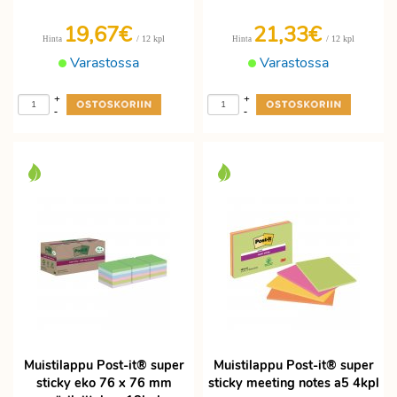
19,67€
21,33€
/ 12 kpl
/ 12 kpl
Hinta
Hinta
Varastossa
Varastossa
+
+
-
-
Muistilappu Post-it® super
Muistilappu Post-it® super
sticky eko 76 x 76 mm
sticky meeting notes a5 4kpl