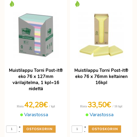
Muistilappu Torni Post-it®
Muistilappu Torni Post-it®
eko 76 x 127mm
eko 76 x 76mm keltainen
värilajitelma, 1 kpl=16
16kpl
nidettä
42,28€
33,50€
/ kpl
/ 16 kpl
Hinta
Hinta
Varastossa
Varastossa
+
+
-
-