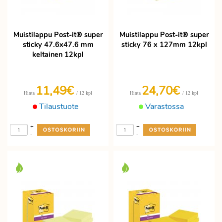
Muistilappu Post-it® super
Muistilappu Post-it® super
sticky 47.6x47.6 mm
sticky 76 x 127mm 12kpl
keltainen 12kpl
11,49€
24,70€
/ 12 kpl
/ 12 kpl
Hinta
Hinta
Tilaustuote
Varastossa
+
+
-
-