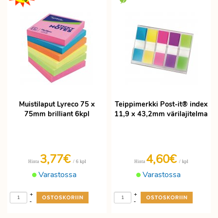
neonvärejä. Post-it viestilaput ovat myös
eri muotoisia muistilappuja, sekä
muistikuutioita.
Teippimerkit ovat värikkäitä merkkaajia.
Teippimerkeissä on paljon kokoja, myös
telineitä. Teippimerkkeihin voi myös
kirjoittaa. Nyt Post-it laput eli Post-it
viestilaput, muistikuutiot ja teippimerkit
edulliseen hintaan ja nopealla perille
Muistilaput Lyreco 75 x
Teippimerkki Post-it® index
toimituksella.
75mm brilliant 6kpl
11,9 x 43,2mm värilajitelma
3,77
€
4,60€
/ 6 kpl
/ kpl
Hinta
Hinta
Varastossa
Varastossa
+
+
-
-