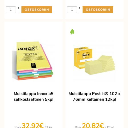
+
+
-
-
Muistilappu Innox a5
Muistilappu Post-it® 102 x
sähköstaattinen 5kpl
76mm keltainen 12kpl
32,92€
20,82€
/ 5 kpl
/ 12 kpl
Hinta
Hinta