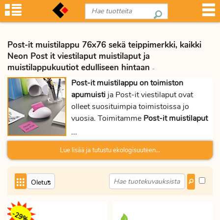
Post-it muistilappu 76x76 sekä teippimerkki, kaikki
Neon Post it viestilaput muistilaput ja
muistilappukuutiot edulliseen hintaan
-
Post-it muistilappu on toimiston
apumuisti
ja Post-it viestilaput ovat
olleet suosituimpia toimistoissa jo
vuosia. Toimitamme
Post-it muistilaput
näppärissä niteissä
ja samassa
...
pakkauksessa voi olla myös värilajitelma.
Lue lisää ja tutustu ekologisuuteen...
Viestilaput ja muistikuutiot
valikoimamme on todella laaja. Post-it Z-
notes viestilapuissa värejä on runsaasti
ja kokojakin riittävästi. Varastotuotteina
on perinteisiä pastellisävyisiä
viestilappuja sekä voimakkaampia
-29%