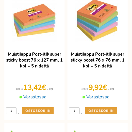
Muistilappu Post-it® super
Muistilappu Post-it® super
sticky boost 76 x 127 mm, 1
sticky boost 76 x 76 mm, 1
kpl = 5 nidettä
kpl = 5 nidettä
13,42€
9,92€
/ kpl
/ kpl
Hinta
Hinta
Varastossa
Varastossa
+
+
-
-