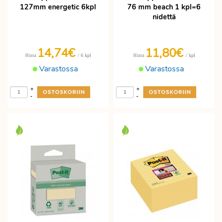
127mm energetic 6kpl
76 mm beach 1 kpl=6
nidettä
14,74€
11,80€
/ 6 kpl
/ kpl
Hinta
Hinta
Varastossa
Varastossa
+
+
-
-