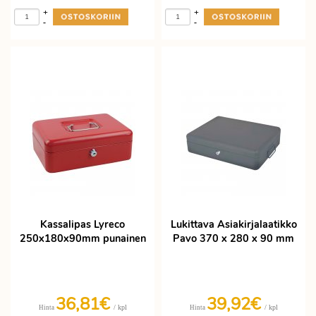
+
+
-
-
Kassalipas Lyreco
Lukittava Asiakirjalaatikko
250x180x90mm punainen
Pavo 370 x 280 x 90 mm
36,81€
39,92€
/ kpl
/ kpl
Hinta
Hinta