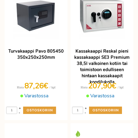
Turvakaappi Pavo 805450
Kassakaappi Reskal pieni
350x250x250mm
kassakaappi SE3 Premium
38,5l valkoinen kotiin tai
toimistoon edulliseen
hintaan kassakaapit
koodilukolla
87,26€
207,90€
/ kpl
/ kpl
Hinta
Hinta
Varastossa
Varastossa
+
+
-
-