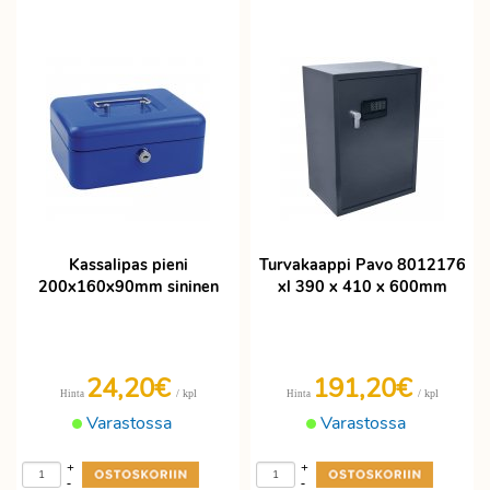
Kassalipas pieni
Turvakaappi Pavo 8012176
200x160x90mm sininen
xl 390 x 410 x 600mm
24,20€
191,20€
/ kpl
/ kpl
Hinta
Hinta
Varastossa
Varastossa
+
+
-
-