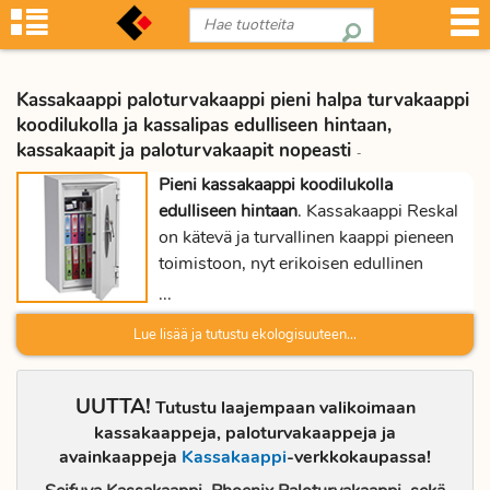
Kassakaappi paloturvakaappi pieni halpa turvakaappi
koodilukolla ja kassalipas edulliseen hintaan,
kassakaapit ja paloturvakaapit nopeasti
-
Pieni kassakaappi koodilukolla
edulliseen hintaan
. Kassakaappi Reskal
on kätevä ja turvallinen kaappi pieneen
toimistoon, nyt erikoisen edullinen
tarjous hinta. Yhdistelmälukko on
...
näppärä lukitus pieneen kassakaappiin.
Lue lisää ja tutustu ekologisuuteen...
Proficientin kassakaapit mallistossa on
myös turvallinen paloturvakaappi ja
teräksinen turvakaappi.
Paloturvakaappi
UUTTA!
Tutustu laajempaan valikoimaan
suojaa asiakirjoja
sekä muuta arvo-
kassakaappeja, paloturvakaappeja ja
omaisuutta tulipalon sattuessa.
avainkaappeja
Kassakaappi
-verkkokaupassa!
Paloturvakaapeissa on useita kokoja.