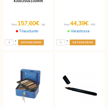
430x350x330mm
157,60€
44,39€
/ kpl
/ KPL
Hinta
Hinta
Tilaustuote
Varastossa
+
+
-
-