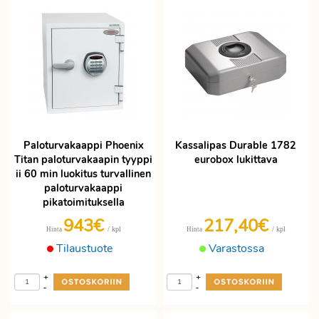
Paloturvakaappi Phoenix
Kassalipas Durable 1782
Titan paloturvakaapin tyyppi
eurobox lukittava
ii 60 min luokitus turvallinen
paloturvakaappi
pikatoimituksella
943€
217,40€
/ kpl
/ kpl
Hinta
Hinta
Tilaustuote
Varastossa
+
+
-
-