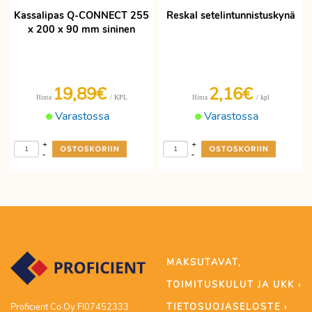
Kassalipas Q-CONNECT 255
Reskal setelintunnistuskynä
x 200 x 90 mm sininen
19,89€
2,16€
/ KPL
/ kpl
Hinta
Hinta
Varastossa
Varastossa
+
+
-
-
MAKSUTAVAT,
TOIMITUSKULUT JA UKK ›
TIETOSUOJASELOSTE ›
Proficient Co Oy FI07452333