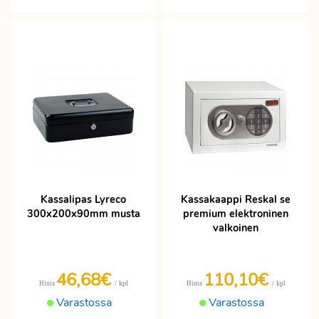
Kassalipas Lyreco
Kassakaappi Reskal se
300x200x90mm musta
premium elektroninen
valkoinen
46,68€
110,10€
/ kpl
/ kpl
Hinta
Hinta
Varastossa
Varastossa