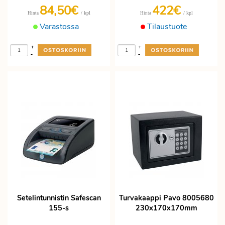
84,50€
422€
/ kpl
/ kpl
Hinta
Hinta
Varastossa
Tilaustuote
+
+
-
-
Setelintunnistin Safescan
Turvakaappi Pavo 8005680
155-s
230x170x170mm