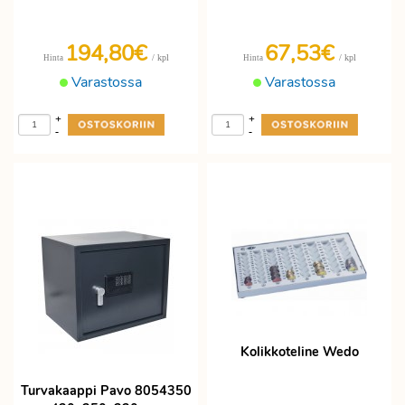
194,80€
67,53€
/ kpl
/ kpl
Hinta
Hinta
Varastossa
Varastossa
+
+
-
-
Kolikkoteline Wedo
Turvakaappi Pavo 8054350