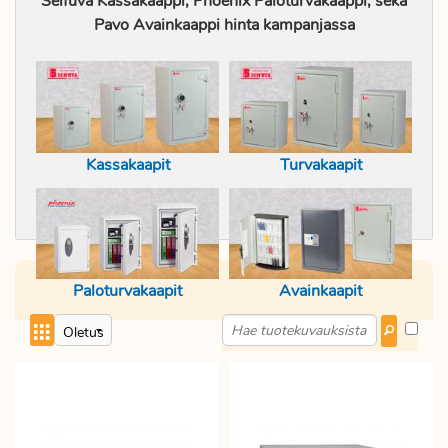
Seifuva Kassakaappi, Phoenix Paloturvakaappi, sekä
Kassakaapit täyttävät turvaluokitukset ja
Pavo Avainkaappi hinta kampanjassa
ne ovat kiinnitettävissä alustaan. Lisää
toimiston tietojen turvallista säilytystä
hankkimalla jämäkkä kassakaappi tai
paloturvakaappi. Edullinen hinta, nopea
toimitus. Muistathan, että yli 140 €
toimistotarviketilaukset toimitamme
Kassakaapit
Turvakaapit
rahtivapaasti. Koskee myös raskaita
paloturvakaappeja sekä kassakaappeja.
Paloturvakaapit
Avainkaapit