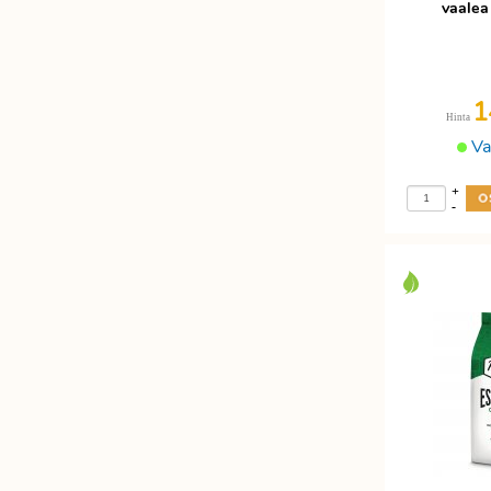
vaalea
1
Hinta
Va
+
-