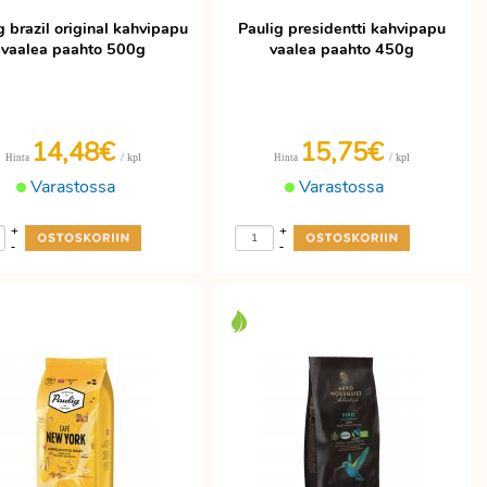
g brazil original kahvipapu
Paulig presidentti kahvipapu
vaalea paahto 500g
vaalea paahto 450g
14,48€
15,75€
/ kpl
/ kpl
Hinta
Hinta
Varastossa
Varastossa
+
+
-
-