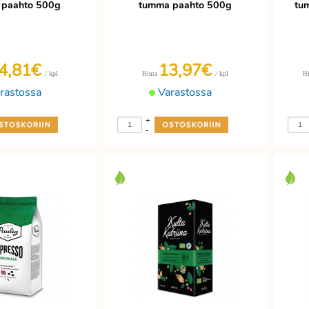
 paahto 500g
tumma paahto 500g
tu
4,81€
13,97€
/ kpl
/ kpl
Hinta
H
rastossa
Varastossa
+
-