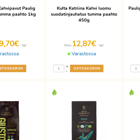
Kahvipavut Paulig
Kulta Katriina Kahvi luomu
Pauli
tumma paahto 1kg
suodatinjauhatus tumma paahto
450g
9,70€
12,87€
/ kpl
/ kpl
Hinta
rastossa
Varastossa
+
-