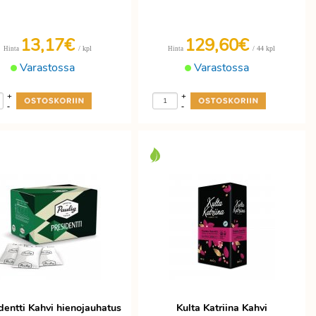
13,17€
129,60€
/ kpl
/ 44 kpl
Hinta
Hinta
Varastossa
Varastossa
+
+
-
-
dentti Kahvi hienojauhatus
Kulta Katriina Kahvi