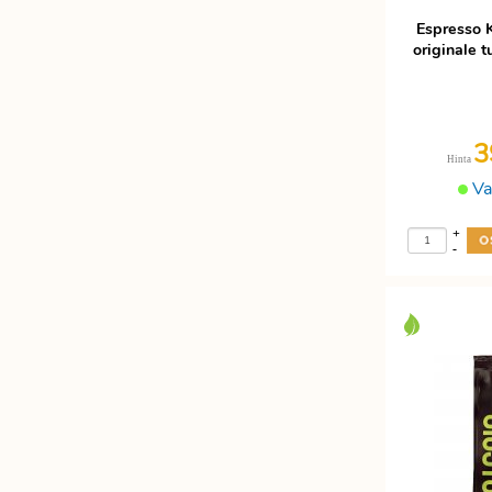
Espresso 
originale 
3
Hinta
Va
+
-