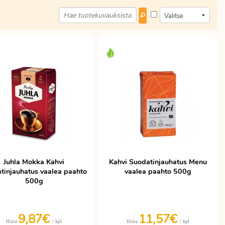
Juhla Mokka Kahvi
Kahvi Suodatinjauhatus Menu
tinjauhatus vaalea paahto
vaalea paahto 500g
500g
9,87€
11,57€
/ kpl
/ kpl
Hinta
Hinta