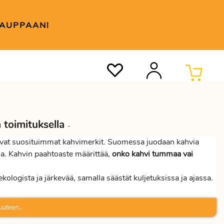
KAUPPAAN!
 toimituksella
-
 ovat suosituimmat kahvimerkit. Suomessa juodaan kahvia
a. Kahvin paahtoaste määrittää,
onko kahvi tummaa vai
logista ja järkevää, samalla säästät kuljetuksissa ja ajassa.
tilaukset aina rahtivapaasti. Kahvin lisäksi tällä sivulla myös
erkkokaupasta edulliseen hintaan.
uuteen...