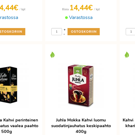
4,44€
14,44€
/ kpl
/ kpl
Hinta
rastossa
Varastossa
+
-
na Kahvi perinteinen
Juhla Mokka Kahvi luomu
Kahvi
hatus vaalea paahto
suodatinjauhatus keskipaahto
khar
500g
400g