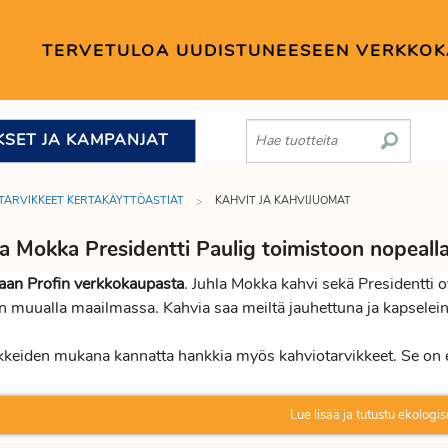
TERVETULOA UUDISTUNEESEEN VERKKO
KSET JA KAMPANJAT
TARVIKKEET KERTAKÄYTTÖASTIAT
KAHVIT JA KAHVIJUOMAT
la Mokka Presidentti Paulig toimistoon nopealla
laan Profin verkkokaupasta
. Juhla Mokka kahvi sekä Presidentti
muualla maailmassa. Kahvia saa meiltä jauhettuna ja kapselein
kkeiden mukana kannatta hankkia myös kahviotarvikkeet. Se on eko
attaa keskittää, muista että toimitamme yli 140 € toimistotarvike
kaakao, sokeri ja hyvä tee - valikoima. Tilaa kahviotarvikkeet v
Lue lisää ja tutustu ekologis