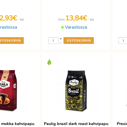
2,93€
13,84€
/ kpl
/ kpl
Hinta
rastossa
Varastossa
+
-
la mokka kahvipapu
Paulig brazil dark roast kahvipapu
Presi