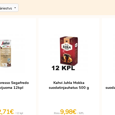
spresso Segafredo
Kahvi Juhla Mokka
vijuoma 12kpl
suodatinjauhatus 500 g
suoda
2,71€
9,98€
/ 12 kpl
/ KPL
Hinta