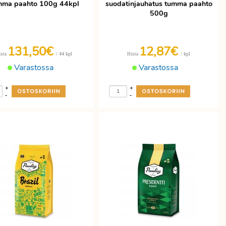
mma paahto 100g 44kpl
suodatinjauhatus tumma paahto
500g
131,50€
12,87€
/ 44 kpl
/ kpl
inta
Hinta
Varastossa
Varastossa
+
+
-
-