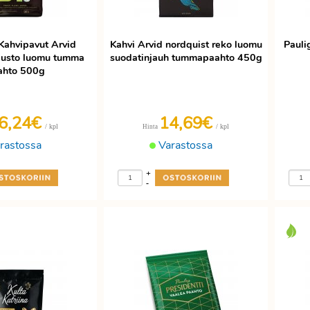
Kahvipavut Arvid
Kahvi Arvid nordquist reko luomu
Pauli
iusto luomu tumma
suodatinjauh tummapaahto 450g
ahto 500g
6,24€
14,69€
/ kpl
/ kpl
Hinta
rastossa
Varastossa
+
-