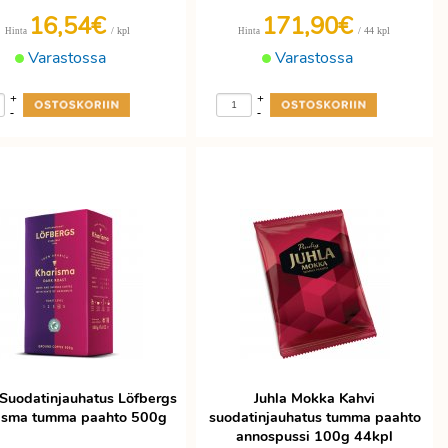
16,54€
171,90€
/ kpl
/ 44 kpl
Hinta
Hinta
Varastossa
Varastossa
+
+
-
-
 Suodatinjauhatus Löfbergs
Juhla Mokka Kahvi
isma tumma paahto 500g
suodatinjauhatus tumma paahto
annospussi 100g 44kpl