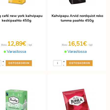
g café new york kahvipapu
Kahvipapu Arvid nordquist reko
keskipaahto 450g
tumma paahto 450g
12,89€
16,51€
/ kpl
/ kpl
Hinta
Hinta
Varastossa
Varastossa
+
+
-
-