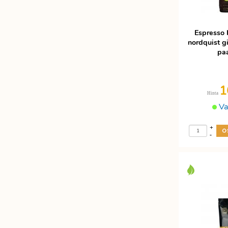
Espresso 
nordquist g
pa
1
Hinta
Va
+
-