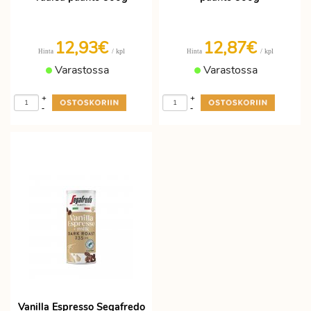
12,93€
12,87€
/ kpl
/ kpl
Hinta
Hinta
Varastossa
Varastossa
+
+
-
-
Vanilla Espresso Segafredo