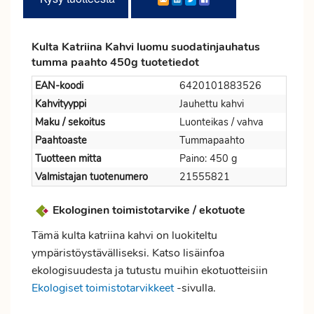
Kulta Katriina Kahvi luomu suodatinjauhatus
tumma paahto 450g tuotetiedot
EAN-koodi
6420101883526
Kahvityyppi
Jauhettu kahvi
Maku / sekoitus
Luonteikas / vahva
Paahtoaste
Tummapaahto
Tuotteen mitta
Paino: 450 g
Valmistajan tuotenumero
21555821
Ekologinen toimistotarvike / ekotuote
Tämä kulta katriina kahvi on luokiteltu
ympäristöystävälliseksi. Katso lisäinfoa
ekologisuudesta ja tutustu muihin ekotuotteisiin
Ekologiset toimistotarvikkeet
-sivulla.