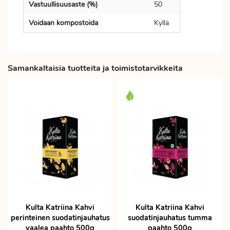
Vastuullisuusaste (%)
50
Voidaan kompostoida
Kyllä
Samankaltaisia tuotteita ja toimistotarvikkeita
Kulta Katriina Kahvi
Kulta Katriina Kahvi
perinteinen suodatinjauhatus
suodatinjauhatus tumma
vaalea paahto 500g
paahto 500g