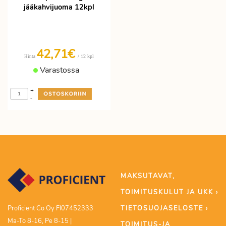
jääkahvijuoma 12kpl
42,71€
/ 12 kpl
Hinta
Varastossa
+
-
MAKSUTAVAT,
TOIMITUSKULUT JA UKK ›
TIETOSUOJASELOSTE ›
Proficient Co Oy FI07452333
Ma-To 8-16, Pe 8-15 |
TOIMITUS-JA