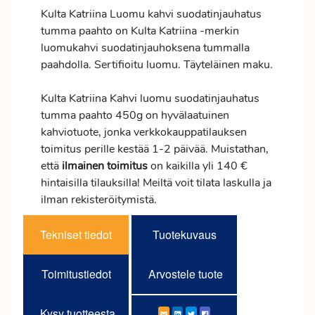
Kulta Katriina Luomu kahvi suodatinjauhatus
tumma paahto on Kulta Katriina -merkin
luomukahvi suodatinjauhoksena tummalla
paahdolla. Sertifioitu luomu. Täyteläinen maku.
Kulta Katriina Kahvi luomu suodatinjauhatus
tumma paahto 450g on hyvälaatuinen
kahviotuote, jonka verkkokauppatilauksen
toimitus
perille kestää 1-2 päivää. Muistathan,
että
ilmainen
toimitus
on kaikilla yli 140 €
hintaisilla tilauksilla! Meiltä voit tilata laskulla ja
ilman rekisteröitymistä.
Tekniset tiedot
Tuotekuvaus
Toimitustiedot
Arvostele tuote
Kysy tuotteesta