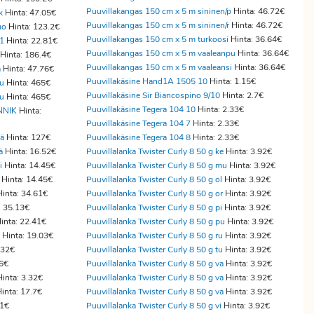
Puuvillakangas 150 cm x 5 m sininen/p
Hinta: 46.72€
k
Hinta: 47.05€
Puuvillakangas 150 cm x 5 m sininen/r
Hinta: 46.72€
uo
Hinta: 123.2€
Puuvillakangas 150 cm x 5 m turkoosi
Hinta: 36.64€
51
Hinta: 22.81€
Puuvillakangas 150 cm x 5 m vaaleanpu
Hinta: 36.64€
Hinta: 186.4€
Puuvillakangas 150 cm x 5 m vaaleansi
Hinta: 36.64€
ä
Hinta: 47.76€
Puuvillakäsine Hand1A 1505 10
Hinta: 1.15€
ku
Hinta: 465€
Puuvillakäsine Sir Biancospino 9/10
Hinta: 2.7€
ku
Hinta: 465€
Puuvillakäsine Tegera 104 10
Hinta: 2.33€
NNIK
Hinta:
Puuvillakäsine Tegera 104 7
Hinta: 2.33€
pä
Hinta: 127€
Puuvillakäsine Tegera 104 8
Hinta: 2.33€
ä
Hinta: 16.52€
Puuvillalanka Twister Curly 8 50 g ke
Hinta: 3.92€
i
Hinta: 14.45€
Puuvillalanka Twister Curly 8 50 g mu
Hinta: 3.92€
Hinta: 14.45€
Puuvillalanka Twister Curly 8 50 g ol
Hinta: 3.92€
inta: 34.61€
Puuvillalanka Twister Curly 8 50 g or
Hinta: 3.92€
: 35.13€
Puuvillalanka Twister Curly 8 50 g pi
Hinta: 3.92€
inta: 22.41€
Puuvillalanka Twister Curly 8 50 g pu
Hinta: 3.92€
Hinta: 19.03€
Puuvillalanka Twister Curly 8 50 g ru
Hinta: 3.92€
.32€
Puuvillalanka Twister Curly 8 50 g tu
Hinta: 3.92€
76€
Puuvillalanka Twister Curly 8 50 g va
Hinta: 3.92€
inta: 3.32€
Puuvillalanka Twister Curly 8 50 g va
Hinta: 3.92€
inta: 17.7€
Puuvillalanka Twister Curly 8 50 g va
Hinta: 3.92€
21€
Puuvillalanka Twister Curly 8 50 g vi
Hinta: 3.92€