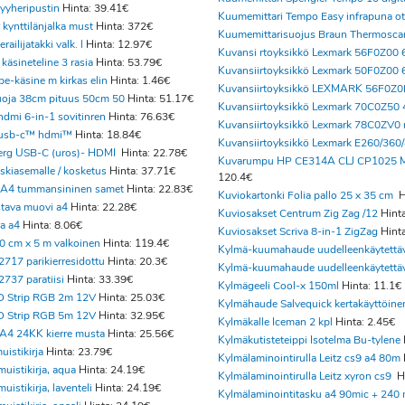
pyyheripustin
Hinta: 39.41€
Kuumemittari Tempo Easy infrapuna o
r kynttilänjalka must
Hinta: 372€
Kuumemittarisuojus Braun Thermosca
railijatakki valk. l
Hinta: 12.97€
Kuvansi rtoyksikkö Lexmark 56F0Z00 
 käsineteline 3 rasia
Hinta: 53.79€
Kuvansiirtoyksikkö Lexmark 50F0Z00 
e-käsine m kirkas elin
Hinta: 1.46€
Kuvansiirtoyksikkö LEXMARK 56F0Z0
oja 38cm pituus 50cm 50
Hinta: 51.17€
Kuvansiirtoyksikkö Lexmark 70C0Z50
hdmi 6-in-1 sovitinren
Hinta: 76.63€
Kuvansiirtoyksikkö Lexmark 78C0ZV0
s usb-c™ hdmi™
Hinta: 18.84€
Kuvansiirtoyksikkö Lexmark E260/360
erg USB-C (uros)- HDMI
Hinta: 22.78€
Kuvarumpu HP CE314A CLJ CP1025 
skiasemalle / kosketus
Hinta: 37.71€
120.4€
 A4 tummansininen samet
Hinta: 22.83€
Kuviokartonki Folia pallo 25 x 35 cm
H
stava muovi a4
Hinta: 22.28€
Kuviosakset Centrum Zig Zag /12
Hint
la a4
Hinta: 8.06€
Kuviosakset Scriva 8-in-1 ZigZag
Hint
0 cm x 5 m valkoinen
Hinta: 119.4€
Kylmä-kuumahaude uudelleenkäytettä
2717 parikierresidottu
Hinta: 20.3€
Kylmä-kuumahaude uudelleenkäytettä
2737 paratiisi
Hinta: 33.39€
Kylmägeeli Cool-x 150ml
Hinta: 11.1€
D Strip RGB 2m 12V
Hinta: 25.03€
Kylmähaude Salvequick kertakäyttöine
D Strip RGB 5m 12V
Hinta: 32.95€
Kylmäkalle Iceman 2 kpl
Hinta: 2.45€
 A4 24KK kierre musta
Hinta: 25.56€
Kylmäkutisteteippi Isotelma Bu-tylene
uistikirja
Hinta: 23.79€
Kylmälaminointirulla Leitz cs9 a4 80m
uistikirja, aqua
Hinta: 24.19€
Kylmälaminointirulla Leitz xyron cs9
H
uistikirja, laventeli
Hinta: 24.19€
Kylmälaminointitasku a4 90mic + 240