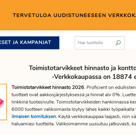
TERVETULOA UUDISTUNEESEEN VERKKO
KSET JA KAMPANJAT
Toimistotarvikkeet hinnasto ja kontto
-Verkkokaupassa on 18874 ed
Toimistotarvikkeet hinnasto 2026
. Proficient on edullist
tuotteet ovat aakkosjärjestyksessä ja hinnat alv 0%. Luettel
linkkinä tuotesivulle. Toimistotarvikkeiden hankinnassa kes
6000 tuotteen valikoimasta löytyy lähes kaikki työpaikalla 
ilmaisen toimituksen
.
Käytä verkkokauppaa laajasti, niin sä
haluamiasi tuotteita. Valikoimamme uusiutuu jatkuvasti, k