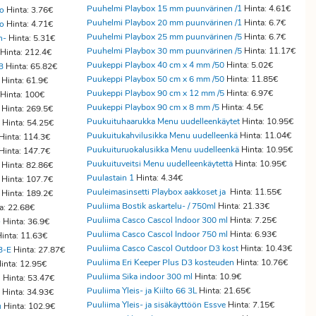
Puuhelmi Playbox 15 mm puunvärinen /1
Hinta: 4.61€
ro
Hinta: 3.76€
Puuhelmi Playbox 20 mm puunvärinen /1
Hinta: 6.7€
ro
Hinta: 4.71€
Puuhelmi Playbox 25 mm puunvärinen /5
Hinta: 6.7€
n-
Hinta: 5.31€
Puuhelmi Playbox 30 mm puunvärinen /5
Hinta: 11.17€
Hinta: 212.4€
Puukeppi Playbox 40 cm x 4 mm /50
Hinta: 5.02€
B
Hinta: 65.82€
Puukeppi Playbox 50 cm x 6 mm /50
Hinta: 11.85€
Hinta: 61.9€
Puukeppi Playbox 90 cm x 12 mm /5
Hinta: 6.97€
Hinta: 100€
Puukeppi Playbox 90 cm x 8 mm /5
Hinta: 4.5€
Hinta: 269.5€
Puukuituhaarukka Menu uudelleenkäytet
Hinta: 10.95€
Hinta: 54.25€
Puukuitukahvilusikka Menu uudelleenkä
Hinta: 11.04€
Hinta: 114.3€
Puukuituruokalusikka Menu uudelleenkä
Hinta: 10.95€
Hinta: 147.7€
Puukuituveitsi Menu uudelleenkäytettä
Hinta: 10.95€
Hinta: 82.86€
Puulastain 1
Hinta: 4.34€
Hinta: 107.7€
Puuleimasinsetti Playbox aakkoset ja
Hinta: 11.55€
Hinta: 189.2€
Puuliima Bostik askartelu- / 750ml
Hinta: 21.33€
a: 22.68€
Puuliima Casco Cascol Indoor 300 ml
Hinta: 7.25€
-
Hinta: 36.9€
Puuliima Casco Cascol Indoor 750 ml
Hinta: 6.93€
inta: 11.63€
Puuliima Casco Cascol Outdoor D3 kost
Hinta: 10.43€
B-E
Hinta: 27.87€
Puuliima Eri Keeper Plus D3 kosteuden
Hinta: 10.76€
inta: 12.95€
Puuliima Sika indoor 300 ml
Hinta: 10.9€
l
Hinta: 53.47€
Puuliima Yleis- ja Kiilto 66 3L
Hinta: 21.65€
Hinta: 34.93€
Puuliima Yleis- ja sisäkäyttöön Essve
Hinta: 7.15€
u
Hinta: 102.9€