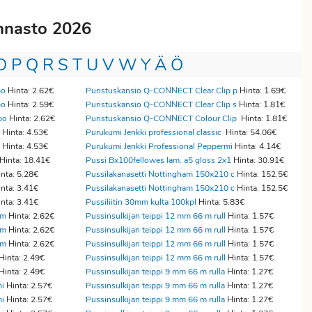
innasto 2026
O
P
Q
R
S
T
U
V
W
Y
Ä
Ö
po
Hinta: 2.62€
Puristuskansio Q-CONNECT Clear Clip p
Hinta: 1.69€
po
Hinta: 2.59€
Puristuskansio Q-CONNECT Clear Clip s
Hinta: 1.81€
po
Hinta: 2.62€
Puristuskansio Q-CONNECT Colour Clip
Hinta: 1.81€
Hinta: 4.53€
Purukumi Jenkki professional classic
Hinta: 54.06€
Hinta: 4.53€
Purukumi Jenkki Professional Peppermi
Hinta: 4.14€
Hinta: 18.41€
Pussi Bx100fellowes lam. a5 gloss 2x1
Hinta: 30.91€
nta: 5.28€
Pussilakanasetti Nottingham 150x210 c
Hinta: 152.5€
nta: 3.41€
Pussilakanasetti Nottingham 150x210 c
Hinta: 152.5€
nta: 3.41€
Pussiliitin 30mm kulta 100kpl
Hinta: 5.83€
mm
Hinta: 2.62€
Pussinsulkijan teippi 12 mm 66 m rull
Hinta: 1.57€
mm
Hinta: 2.62€
Pussinsulkijan teippi 12 mm 66 m rull
Hinta: 1.57€
mm
Hinta: 2.62€
Pussinsulkijan teippi 12 mm 66 m rull
Hinta: 1.57€
Hinta: 2.49€
Pussinsulkijan teippi 12 mm 66 m rull
Hinta: 1.57€
Hinta: 2.49€
Pussinsulkijan teippi 9 mm 66 m rulla
Hinta: 1.27€
mi
Hinta: 2.57€
Pussinsulkijan teippi 9 mm 66 m rulla
Hinta: 1.27€
mi
Hinta: 2.57€
Pussinsulkijan teippi 9 mm 66 m rulla
Hinta: 1.27€