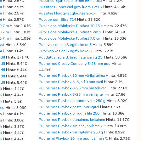
mi
Hinta: 2.57€
Pussinsulkijan teippi 9 mm 66 m rulla
Hinta: 1.27€
mi
Hinta: 2.57€
Pussitee Clipper earl grey luomu 250k
Hinta: 43.64€
mi
Hinta: 2.57€
Pussitee Nordqvist glögitee 20kpl
Hinta: 4.62€
mi
Hinta: 2.57€
Putkipenaali Bliss 714
Hinta: 35.82€
0,7 m
Hinta: 1.01€
Putkisidos Mölnlycke Tubifast 10,75 c
Hinta: 22.47€
0,7 m
Hinta: 1.01€
Putkisidos Mölnlycke Tubifast 5 cm x
Hinta: 14.59€
0,7 m
Hinta: 1.01€
Putkisidos Mölnlycke Tubifast 7,5 cm
Hinta: 15.03€
ust
Hinta: 3.64€
Putkiverkkoside Surgifix koko 5
Hinta: 5.89€
ni
Hinta: 3.64€
Putkiverkkoside Surgifix koko 6
Hinta: 5.21€
dfl
Hinta: 171.4€
Puudutusneula B. braun sterican g 23
Hinta: 38.56€
dfl
Hinta: 5.44€
Puuhelmet Creativ Company 5-28 mm puu
Hinta:
11.72€
dfl
Hinta: 5.44€
Puuhelmet Playbox 10 mm värilajitelma
Hinta: 4.81€
dfl
Hinta: 5.44€
Puuhelmet Playbox 5, 8 ja 10 mm väril
Hinta: 7.1€
dfl
Hinta: 5.44€
Puuhelmet Playbox 8-25 mm pastellivär
Hinta: 27.6€
ek
Hinta: 4.47€
Puuhelmet Playbox 8-25 mm värilajitel
Hinta: 27.6€
ek
Hinta: 4.47€
Puuhelmet Playbox luonnon värit 250 g
Hinta: 8.92€
ek
Hinta: 3.2€
Puuhelmet Playbox pastellivärilajitel
Hinta: 8.92€
 mu
Hinta: 3.06€
Puuhelmet Playbox pinkki ja lila 250
Hinta: 10.86€
ro
Hinta: 4.61€
Puuhelmet Playbox punainen, keltainen
Hinta: 11.17€
si
Hinta: 3.06€
Puuhelmet Playbox sininen ja vihreä 2
Hinta: 10.86€
ek
Hinta: 3.37€
Puuhelmet Playbox värilajitelma 250 g
Hinta: 8.92€
ek
Hinta: 4.47€
Puuhelmi Playbox 10 mm puunvärinen /1
Hinta: 2.72€
ek
Hinta: 4.47€