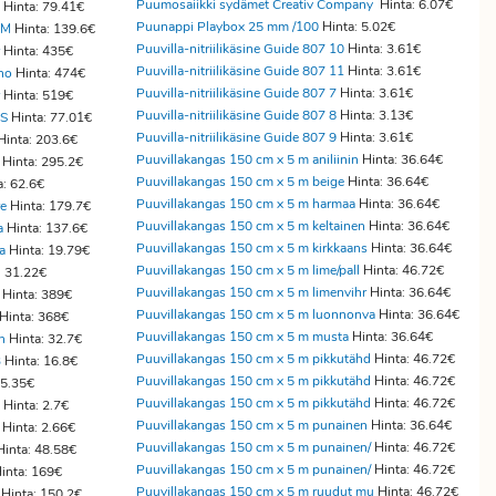
Puumosaiikki sydämet Creativ Company
Hinta: 6.07€
Hinta: 79.41€
Puunappi Playbox 25 mm /100
Hinta: 5.02€
 M
Hinta: 139.6€
Puuvilla-nitriilikäsine Guide 807 10
Hinta: 3.61€
Hinta: 435€
Puuvilla-nitriilikäsine Guide 807 11
Hinta: 3.61€
no
Hinta: 474€
Puuvilla-nitriilikäsine Guide 807 7
Hinta: 3.61€
Hinta: 519€
Puuvilla-nitriilikäsine Guide 807 8
Hinta: 3.13€
MS
Hinta: 77.01€
Puuvilla-nitriilikäsine Guide 807 9
Hinta: 3.61€
Hinta: 203.6€
Puuvillakangas 150 cm x 5 m aniliinin
Hinta: 36.64€
Hinta: 295.2€
Puuvillakangas 150 cm x 5 m beige
Hinta: 36.64€
a: 62.6€
Puuvillakangas 150 cm x 5 m harmaa
Hinta: 36.64€
re
Hinta: 179.7€
Puuvillakangas 150 cm x 5 m keltainen
Hinta: 36.64€
a
Hinta: 137.6€
Puuvillakangas 150 cm x 5 m kirkkaans
Hinta: 36.64€
a
Hinta: 19.79€
Puuvillakangas 150 cm x 5 m lime/pall
Hinta: 46.72€
: 31.22€
Puuvillakangas 150 cm x 5 m limenvihr
Hinta: 36.64€
Hinta: 389€
Puuvillakangas 150 cm x 5 m luonnonva
Hinta: 36.64€
Hinta: 368€
Puuvillakangas 150 cm x 5 m musta
Hinta: 36.64€
n
Hinta: 32.7€
Puuvillakangas 150 cm x 5 m pikkutähd
Hinta: 46.72€
B
Hinta: 16.8€
Puuvillakangas 150 cm x 5 m pikkutähd
Hinta: 46.72€
55.35€
Puuvillakangas 150 cm x 5 m pikkutähd
Hinta: 46.72€
Hinta: 2.7€
Puuvillakangas 150 cm x 5 m punainen
Hinta: 36.64€
Hinta: 2.66€
Puuvillakangas 150 cm x 5 m punainen/
Hinta: 46.72€
inta: 48.58€
Puuvillakangas 150 cm x 5 m punainen/
Hinta: 46.72€
inta: 169€
Puuvillakangas 150 cm x 5 m ruudut mu
Hinta: 46.72€
Hinta: 150.2€