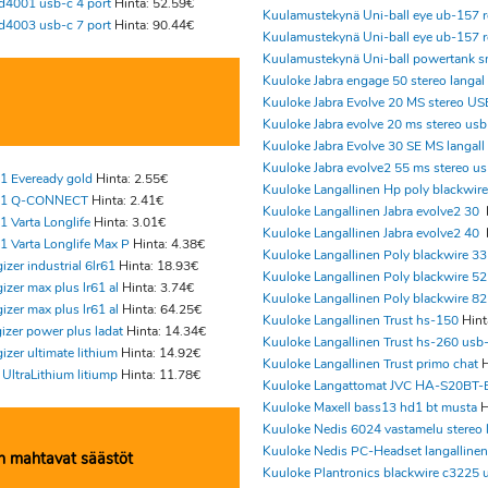
d4001 usb-c 4 port
Hinta: 52.59€
Kuulamustekynä Uni-ball eye ub-157 
d4003 usb-c 7 port
Hinta: 90.44€
Kuulamustekynä Uni-ball eye ub-157 
Kuulamustekynä Uni-ball powertank s
Kuuloke Jabra engage 50 stereo langal
Kuuloke Jabra Evolve 20 MS stereo US
Kuuloke Jabra evolve 20 ms stereo usb
Kuuloke Jabra Evolve 30 SE MS langall
Kuuloke Jabra evolve2 55 ms stereo us
1 Eveready gold
Hinta: 2.55€
Kuuloke Langallinen Hp poly blackwire
R61 Q-CONNECT
Hinta: 2.41€
Kuuloke Langallinen Jabra evolve2 30
1 Varta Longlife
Hinta: 3.01€
Kuuloke Langallinen Jabra evolve2 40
1 Varta Longlife Max P
Hinta: 4.38€
Kuuloke Langallinen Poly blackwire 33
izer industrial 6lr61
Hinta: 18.93€
Kuuloke Langallinen Poly blackwire 52
izer max plus lr61 al
Hinta: 3.74€
Kuuloke Langallinen Poly blackwire 82
izer max plus lr61 al
Hinta: 64.25€
Kuuloke Langallinen Trust hs-150
Hint
gizer power plus ladat
Hinta: 14.34€
Kuuloke Langallinen Trust hs-260 usb
izer ultimate lithium
Hinta: 14.92€
Kuuloke Langallinen Trust primo chat
H
 UltraLithium litiump
Hinta: 11.78€
Kuuloke Langattomat JVC HA-S20BT-
Kuuloke Maxell bass13 hd1 bt musta
H
Kuuloke Nedis 6024 vastamelu stereo 
Kuuloke Nedis PC-Headset langallinen
n mahtavat säästöt
Kuuloke Plantronics blackwire c3225 