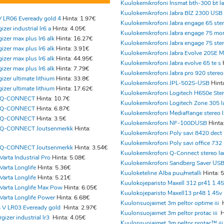
Kuulokemikrofoni Insmat bth-300 bt la
Kuulokemikrofoni Jabra BIZ 2300 USB
V LR06 Eveready gold 4
Hinta: 1.97€
Kuulokemikrofoni Jabra engage 65 ster
izer industrial lr6 a
Hinta: 4.05€
Kuulokemikrofoni Jabra engage 75 mo
izer max plus lr6 alk
Hinta: 16.27€
Kuulokemikrofoni Jabra engage 75 ster
izer max plus lr6 alk
Hinta: 3.91€
Kuulokemikrofoni Jabra Evolve 20SE 
izer max plus lr6 alk
Hinta: 44.95€
Kuulokemikrofoni Jabra evolve 65 te s
izer max plus lr6 alk
Hinta: 7.79€
Kuulokemikrofoni Jabra pro 920 stereo
izer ultimate lithium
Hinta: 33.8€
Kuulokemikrofoni JPL-502S-USB
Hint
izer ultimate lithium
Hinta: 17.62€
Kuulokemikrofoni Logitech H650e Ste
6 Q-CONNECT
Hinta: 10.7€
Kuulokemikrofoni Logitech Zone 305 l
6 Q-CONNECT
Hinta: 6.87€
Kuulokemikrofoni MediaRange stereo l
6 Q-CONNECT
Hinta: 3.5€
Kuulokemikrofoni NF-100DUSB
Hinta
6 Q-CONNECT Joutsenmerkk
Hinta:
Kuulokemikrofoni Poly savi 8420 dect
Kuulokemikrofoni Poly savi office 732
6 Q-CONNECT Joutsenmerkk
Hinta: 3.54€
Kuulokemikrofoni Q-Connect stereo la
arta Industrial Pro
Hinta: 5.08€
Kuulokemikrofoni Sandberg Saver US
Varta Longlife
Hinta: 5.36€
Kuuloketeline Alba puu/metalli
Hinta: 
Varta Longlife
Hinta: 5.21€
Kuulokojeparisto Maxell 312 pr41 1.45
Varta Longlife Max Pow
Hinta: 6.05€
Kuulokojeparisto Maxell13 pr48 1.45v
Varta Longlife Power
Hinta: 6.68€
Kuulonsuojaimet 3m peltor optime iii
H
5 V LR03 Eveready gold
Hinta: 2.97€
Kuulonsuojaimet 3m peltor protac iii
H
gizer industrial lr3
Hinta: 4.05€
Kuulonsuojaimet 3m peltor protac™ iii