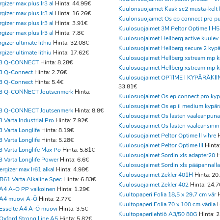
gizer max plus lr3 al
Hinta: 44.95€
Kuulonsuojaimet Kask sc2 musta-kelt 
gizer max plus lr3 al
Hinta: 16.26€
Kuulonsuojaimet Os ep connect pro p
gizer max plus lr3 al
Hinta: 3.91€
Kuulosuojaimet 3M Peltor Optime I H
gizer max plus lr3 al
Hinta: 7.8€
Kuulosuojaimet Hellberg active kuulev
gizer ultimate lithiu
Hinta: 32.08€
Kuulosuojaimet Hellberg secure 2 kyp
gizer ultimate lithiu
Hinta: 17.62€
Kuulosuojaimet Hellberg xstream mp 
R3 Q-CONNECT
Hinta: 8.28€
Kuulosuojaimet Hellberg xstream mp 
3 Q-Connect
Hinta: 2.76€
Kuulosuojaimet OPTIME I KYPÄRÄKII
3 Q-Connect
Hinta: 5.4€
33.81€
R3 Q-CONNECT Joutsenmerk
Hinta:
Kuulosuojaimet Os ep connect pro ky
Kuulosuojaimet Os ep ii medium kypär
R3 Q-CONNECT Joutsenmerk
Hinta: 8.8€
Kuulosuojaimet Os lasten vaaleanpuna
 Varta Industrial Pro
Hinta: 7.92€
Kuulosuojaimet Os lasten vaaleansinin
 Varta Longlife
Hinta: 8.19€
Kuulosuojaimet Peltor Optime II vihre
H
 Varta Longlife
Hinta: 5.28€
Kuulosuojaimet Peltor Optime III
Hinta
 Varta Longlife Max Po
Hinta: 5.81€
Kuulosuojaimet Sordin xls adapter20
H
 Varta Longlife Power
Hinta: 6.6€
Kuulosuojaimet Sordin xls pääpannalla
rgizer max lr61 alkal
Hinta: 4.98€
Kuulosuojaimet Zekler 401H
Hinta: 20
61 Varta Alkaline Spec
Hinta: 6.83€
Kuulosuojaimet Zekler 402
Hinta: 24.
 A4 A-Ö PP valkoinen
Hinta: 1.29€
Kuultopaperi Folia 18,5 x 29,7 cm vär
H
i A4 muovi A-Ö
Hinta: 2.77€
Kuultopaperi Folia 70 x 100 cm värila
H
 Esselte A4 A-Ö muovi
Hinta: 3.5€
Kuultopaperilehtiö A3/50 80G
Hinta: 
 Oxford Strong Line A5
Hinta: 5.82€