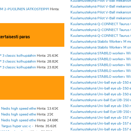
Kuulamustekynä Pilot V-Ball mekanis
Kuulamustekynä Pilot V-Ball mekanis
M 2-PUOLINEN JATKOSTEIPPI
Hinta:
Kuulamustekynä Pilot V-Ball mekanis
Kuulamustekynä Pilot V-Ball mekanis
Kuulamustekynä Q-CONNECT Taurus 
Kuulamustekynä Q-CONNECT Taurus 
Kuulamustekynä Q-CONNECT Taurus 
ertaisesti paras
Kuulamustekynä Stabilo Worker+ M m
Kuulamustekynä Stabilo Worker+ M si
Kuulamustekynä STABILO worker+ Wil
 3 classic kolhupäähin
Hinta: 25.63€
Kuulamustekynä STABILO worker+ Wil
 3 classic kolhupäähin
Hinta: 28.82€
Kuulamustekynä STABILO worker+ Wil
 3 classic kolhupäähin
Hinta: 23.82€
Kuulamustekynä STABILO worker+ Wil
Kuulamustekynä STABILO worker+ Wil
Kuulamustekynä Uni-ball eye ub-150 
Kuulamustekynä Uni-ball eye ub-150 
Kuulamustekynä Uni-ball eye ub-150 
Kuulamustekynä uni-ball Eye UB-150
Kuulamustekynä Uni-ball eye ub-150 
 Nedis high speed ethe
Hinta: 13.61€
Kuulamustekynä uni-ball Eye UB-150 
 Nedis high speed ethe
Hinta: 21€
Kuulamustekynä Uni-ball eye ub-157 
 Nedis high speed ethe
Hinta: 24.68€
Kuulamustekynä Uni-ball eye ub-157 
 Targus hyper usc-c -
Hinta: 35.62€
Kuulamustekynä Uni-ball eye ub-157 