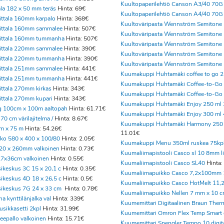
Kuultopaperilehtiö Canson A3/40 70G
ala 182 x 50 mm teräs
Hinta: 69€
Kuultopaperilehtiö Canson A4/40 70G
Iittala 160mm karpalo
Hinta: 368€
Kuultoväripasta Wennström Semitone
Iittala 160mm sammalee
Hinta: 507€
Kuultoväripasta Wennström Semitone
 Iittala 160mm tummanha
Hinta: 507€
Kuultoväripasta Wennström Semitone
Iittala 220mm sammalee
Hinta: 390€
Kuultoväripasta Wennström Semitone
 Iittala 220mm tummanha
Hinta: 390€
Kuultoväripasta Wennström Semitone
Iittala 251mm sammalee
Hinta: 441€
Kuumakuppi Huhtamäki coffee to go 
 Iittala 251mm tummanha
Hinta: 441€
Kuumakuppi Huhtamäki Coffee-to-Go
Iittala 270mm kirkas
Hinta: 343€
Kuumakuppi Huhtamäki Coffee-to-Go 
Iittala 270mm kupari
Hinta: 343€
Kuumakuppi Huhtamäki Enjoy 250 ml
g 100cm x 100m aaltopah
Hinta: 61.71€
Kuumakuppi Huhtamäki Enjoy 300 ml
70 cm värilajitelma /
Hinta: 8.67€
Kuumakuppi Huhtamäki Harmony 250 
cm x 75 m
Hinta: 54.26€
11.01€
kko 580 x 400 x 100/80
Hinta: 2.05€
Kuumakuppi Menu 350ml ruskea 75kp
220 x 260mm valkoinen
Hinta: 0.73€
Kuumaliimapistooli Casco sl 10 8mm li
27x36cm valkoinen
Hinta: 0.55€
Kuumaliimapistooli Casco SL40
Hinta:
ikeskus 3C 15 x 20,1 c
Hinta: 0.35€
Kuumaliimapuikko Casco 7,2x100mm 
ikeskus 4D 18 x 26,5 c
Hinta: 0.5€
Kuumaliimapuikko Casco HotMelt 11,2
sikeskus 7G 24 x 33 cm
Hinta: 0.78€
Kuumaliimapuikko Nellen 7 mm x 10 
na kynttilänjalka val
Hinta: 339€
Kuumemittari Digitaalinen Braun Ther
usikkasetti 2kpl
Hinta: 31.99€
Kuumemittari Omron Flex Temp Smart 
teepallo valkoinen
Hinta: 15.71€
Kuumemittari Spengler Tempo 10 digit