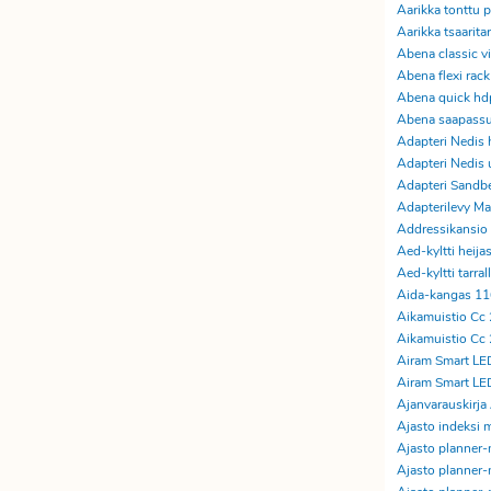
Aarikka tonttu 
Aarikka tsaarita
Abena classic vie
Abena flexi rack
Abena quick hdp
Abena saapassu
Adapteri Nedis 
Adapteri Nedi
Adapteri Sandb
Adapterilevy Ma
Addressikansio
Aed-kyltti heija
Aed-kyltti tarral
Aida-kangas 11
Aikamuistio Cc 
Aikamuistio Cc 
Airam Smart LE
Airam Smart LE
Ajanvarauskirja
Ajasto indeksi m
Ajasto planner-m
Ajasto planner-m