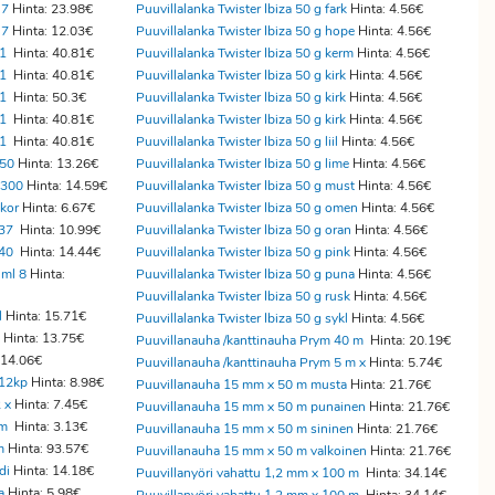
 7
Hinta: 23.98€
Puuvillalanka Twister Ibiza 50 g fark
Hinta: 4.56€
 7
Hinta: 12.03€
Puuvillalanka Twister Ibiza 50 g hope
Hinta: 4.56€
 1
Hinta: 40.81€
Puuvillalanka Twister Ibiza 50 g kerm
Hinta: 4.56€
 1
Hinta: 40.81€
Puuvillalanka Twister Ibiza 50 g kirk
Hinta: 4.56€
 1
Hinta: 50.3€
Puuvillalanka Twister Ibiza 50 g kirk
Hinta: 4.56€
 1
Hinta: 40.81€
Puuvillalanka Twister Ibiza 50 g kirk
Hinta: 4.56€
 1
Hinta: 40.81€
Puuvillalanka Twister Ibiza 50 g liil
Hinta: 4.56€
250
Hinta: 13.26€
Puuvillalanka Twister Ibiza 50 g lime
Hinta: 4.56€
 300
Hinta: 14.59€
Puuvillalanka Twister Ibiza 50 g must
Hinta: 4.56€
kor
Hinta: 6.67€
Puuvillalanka Twister Ibiza 50 g omen
Hinta: 4.56€
 37
Hinta: 10.99€
Puuvillalanka Twister Ibiza 50 g oran
Hinta: 4.56€
 40
Hinta: 14.44€
Puuvillalanka Twister Ibiza 50 g pink
Hinta: 4.56€
ml 8
Hinta:
Puuvillalanka Twister Ibiza 50 g puna
Hinta: 4.56€
Puuvillalanka Twister Ibiza 50 g rusk
Hinta: 4.56€
l
Hinta: 15.71€
Puuvillalanka Twister Ibiza 50 g sykl
Hinta: 4.56€
Hinta: 13.75€
Puuvillanauha /kanttinauha Prym 40 m
Hinta: 20.19€
 14.06€
Puuvillanauha /kanttinauha Prym 5 m x
Hinta: 5.74€
12kp
Hinta: 8.98€
Puuvillanauha 15 mm x 50 m musta
Hinta: 21.76€
 x
Hinta: 7.45€
Puuvillanauha 15 mm x 50 m punainen
Hinta: 21.76€
cm
Hinta: 3.13€
Puuvillanauha 15 mm x 50 m sininen
Hinta: 21.76€
m
Hinta: 93.57€
Puuvillanauha 15 mm x 50 m valkoinen
Hinta: 21.76€
di
Hinta: 14.18€
Puuvillanyöri vahattu 1,2 mm x 100 m
Hinta: 34.14€
a
Hinta: 5.98€