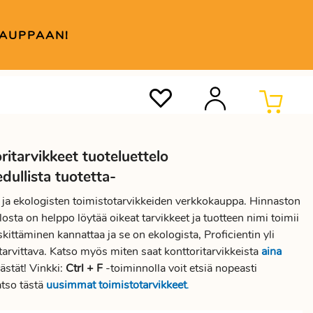
KAUPPAAN!
ritarvikkeet tuoteluettelo
ullista tuotetta-
en ja ekologisten toimistotarvikkeiden verkkokauppa. Hinnaston
osta on helppo löytää oikeat tarvikkeet ja tuotteen nimi toimii
kittäminen kannattaa ja se on ekologista, Proficientin yli
tarvittava. Katso myös miten saat konttoritarvikkeista
aina
ästät! Vinkki:
Ctrl + F
-toiminnolla voit etsiä nopeasti
atso tästä
uusimmat toimistotarvikkeet
.