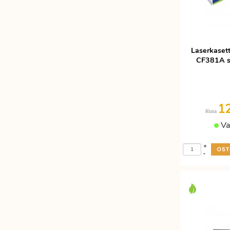
Laserkaset
CF381A sy
1
Hinta
Va
+
-