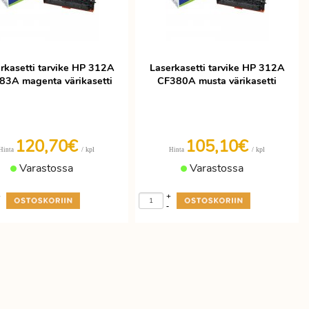
rkasetti tarvike HP 312A
Laserkasetti tarvike HP 312A
83A magenta värikasetti
CF380A musta värikasetti
120,70€
105,10€
/ kpl
/ kpl
Hinta
Hinta
Varastossa
Varastossa
+
+
-