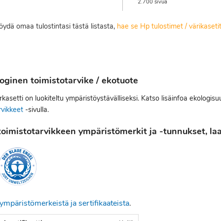
2.700 sivua
löydä omaa tulostintasi tästä listasta,
hae se Hp tulostimet / värikaset
oginen toimistotarvike / ekotuote
kasetti on luokiteltu ympäristöystävälliseksi. Katso lisäinfoa ekologis
rvikkeet
-sivulla.
oimistotarvikkeen ympäristömerkit ja -tunnukset, laat
ympäristömerkeistä ja sertifikaateista
.