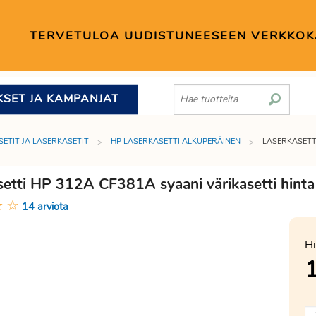
TERVETULOA UUDISTUNEESEEN VERKKO
KSET JA KAMPANJAT
SETIT JA LASERKASETIT
HP LASERKASETTI ALKUPERÄINEN
LASERKASETT
setti HP 312A CF381A syaani värikasetti hint
★
☆
14 arviota
Hi