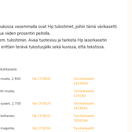
ukossa vasemmalla ovat Hp tulostimet, joihin tämä värikasetti
a viiden prosentin peitolla.
 em. tulostimiin. Avaa tuotesivu ja tarkista Hp laserkasetin
ittäin terävä tulostusjälki sekä kuvissa, että tekstissä.
ekohtaisesti.
 musta, 2.400
Hp CF380A
Tarvikekasetti
3424458
tti musta,
Tarvikekasetti
124140
 syaani, 2.700
Hp CF381A
Tarvikekasetti
3424562
keltainen,
Hp CF382A
Tarvikekasetti
7855396
 magenta,
Hp CF383A
Tarvikekasetti