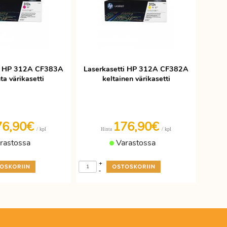
ti HP 312A CF383A
Laserkasetti HP 312A CF382A
a värikasetti
keltainen värikasetti
76,90€
176,90€
/ kpl
/ kpl
Hinta
rastossa
Varastossa
+
-