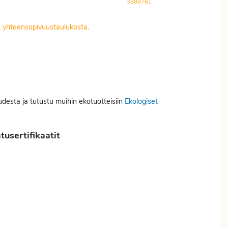
3388761
it yhteensopivuustaulukosta.
uudesta ja tutustu muihin ekotuotteisiin
Ekologiset
usertifikaatit