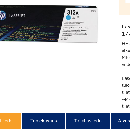
La
17
HP 
alku
MFP
viid
Las
tul
tila
ver
tila
 tiedot
Tuotekuvaus
Toimitustiedot
Arvos