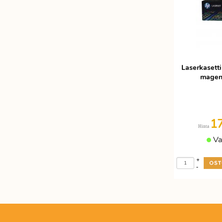
Laserkaset
magent
1
Hinta
Va
+
-