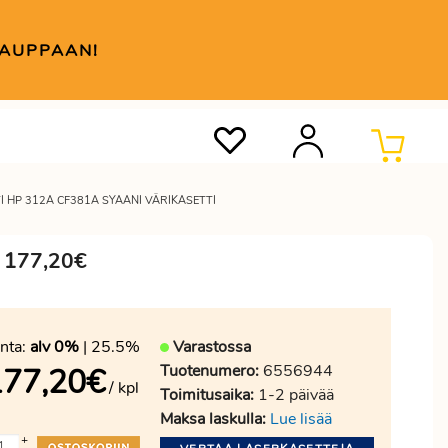
KAUPPAAN!
I HP 312A CF381A SYAANI VÄRIKASETTI
a 177,20€
nta:
alv 0%
| 25.5%
Varastossa
Tuotenumero:
6556944
177,20
€
/ kpl
Toimitusaika:
1-2 päivää
Maksa laskulla:
Lue lisää
+