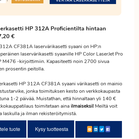
VERTAA LASERKASETTEJA
-
serkasetti HP 312A
Proficientilta
hintaan
7,20 €
312A CF381A laservärikasetti syaani on HP:n
peräinen laservärikasetti syaanille HP Color LaserJet Pro
 M476 -kirjoittimiin. Kapasiteetti noin 2700 sivua
en prosentin peitolla.
erkasetti HP 312A CF381A syaani värikasetti on mainio
ostustarvike, jonka toimituksen kesto on verkkokaupasta
ttuna 1-2 päivää. Muistathan, että hinnaltaan yli 140 €
kkokauppatilaus toimitetaan aina
ilmaiseksi!
Meiltä voit
ta laskulla ja ilman rekisteröitymistä.
tele tuote
Kysy tuotteesta