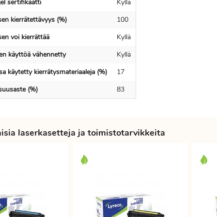
l sertifikaatti
Kyllä
en kierrätettävyys (%)
100
en voi kierrättää
Kyllä
en käyttöä vähennetty
Kyllä
a käytetty kierrätysmateriaaleja (%)
17
isuusaste (%)
83
sia laserkasetteja ja toimistotarvikkeita