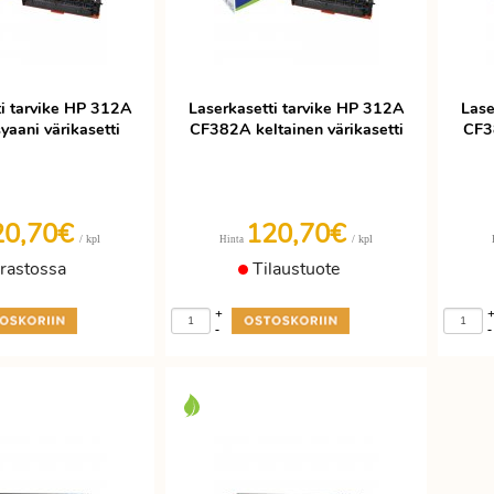
ti tarvike HP 312A
Laserkasetti tarvike HP 312A
Lase
aani värikasetti
CF382A keltainen värikasetti
CF3
20,70€
120,70€
/ kpl
/ kpl
Hinta
rastossa
Tilaustuote
+
-
-