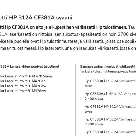
etti HP 312A CF381A syaani
ti Hp CF381A on aito ja alkuperäinen värikasetti Hp tulostimeen.
Taul
81A laserkasetti on riittoisa, sen tulostuskapasiteetti on noin 2700 sivu
ikealla puolella ovat Hp tulostinmusteet ja värikasetit, joista osa sopii
maan tulostimeesi. Hp laserpatruuna on laadukas värikasetti, jossa on er
381A kanssa yhteensopivat tulostimet
Samaan sarjaan kuuluvat värikasetit
Tarkista tulostinyhteensopivuus tuot
lor LaserJet Pro MFP M 470 Series
lor LaserJet Pro MFP M476dn
Hp
CF380A
HP 312A Värikasetti
lor LaserJet Pro MFP M476dw
sivua
lor LaserJet Pro MFP M476nw
Hp
CF380A#1
HP 312A Värikase
2.400 sivua
Hp
CF381A
HP 312A Värikasetti
sivua
Hp
CF382A
HP 312A Värikasetti 
2.700 sivua
Hp
CF383A
HP 312A Värikasetti