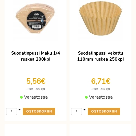
Suodatinpussi Maku 1/4
Suodatinpussi vekattu
ruskea 200kpl
110mm ruskea 250kpl
5,56€
6,71€
/ 200 kpl
/ 250 kpl
Hinta
Hinta
Varastossa
Varastossa
+
+
-
-