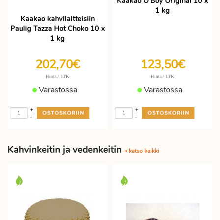
Kaakao O'Boy Original 10 x
1 kg
Kaakao kahvilaitteisiin
Paulig Tazza Hot Choko 10 x
1 kg
202,70€
123,50€
/ LTK
/ LTK
Hinta
Hinta
Varastossa
Varastossa
+
+
-
-
Kahvinkeitin ja vedenkeitin
» katso kaikki