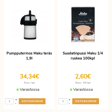
Pumpputermos Maku teräs
Suodatinpussi Maku 1/4
1,9l
ruskea 100kpl
34,34€
2,60€
/ kpl
/ 100 kpl
Hinta
Hinta
Varastossa
Varastossa
+
+
-
-