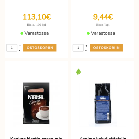
113,10€
9,44€
/ 100 kpl
/ kpl
Hinta
Hinta
Varastossa
Varastossa
+
+
-
-