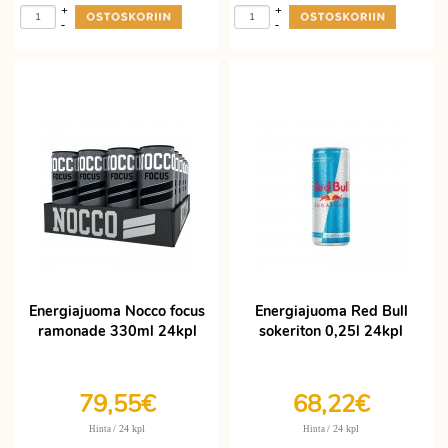
+
+
-
-
Energiajuoma Nocco focus
Energiajuoma Red Bull
ramonade 330ml 24kpl
sokeriton 0,25l 24kpl
79,55€
68,22€
/ 24 kpl
/ 24 kpl
Hinta
Hinta