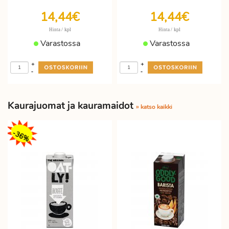
14,44€
14,44€
/ kpl
/ kpl
Hinta
Hinta
Varastossa
Varastossa
+
+
-
-
Kaurajuomat ja kauramaidot
» katso kaikki
-36%