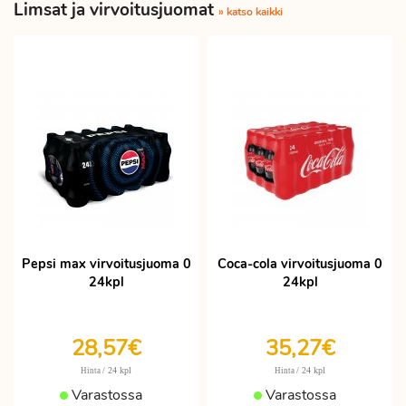
Limsat ja virvoitusjuomat
» katso kaikki
Pepsi max virvoitusjuoma 0
Coca-cola virvoitusjuoma 0
24kpl
24kpl
28,57€
35,27€
/ 24 kpl
/ 24 kpl
Hinta
Hinta
Varastossa
Varastossa