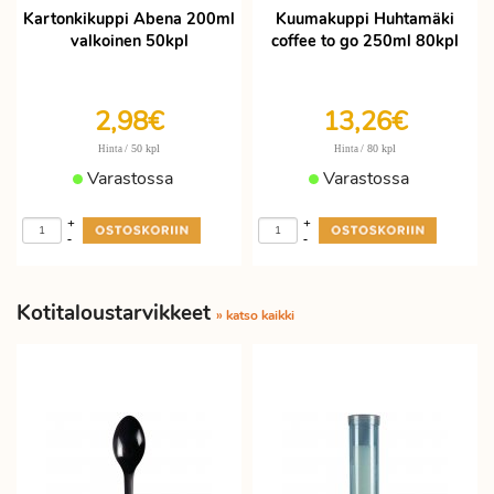
Kartonkikuppi Abena 200ml
Kuumakuppi Huhtamäki
valkoinen 50kpl
coffee to go 250ml 80kpl
2,98€
13,26€
/ 50 kpl
/ 80 kpl
Hinta
Hinta
Varastossa
Varastossa
+
+
-
-
Kotitaloustarvikkeet
» katso kaikki