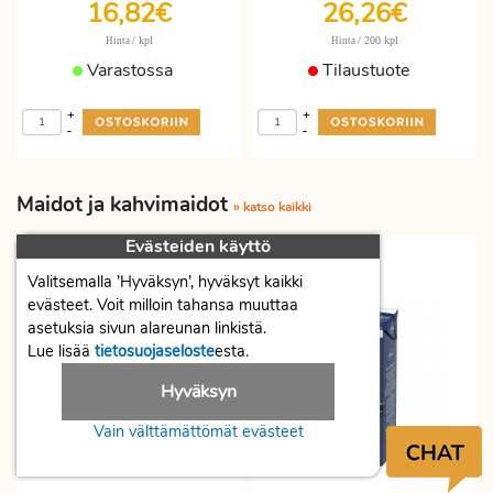
16,82€
26,26€
/ kpl
/ 200 kpl
Hinta
Hinta
Varastossa
Tilaustuote
+
+
-
-
Maidot ja kahvimaidot
» katso kaikki
Evästeiden käyttö
Valitsemalla ’Hyväksyn’, hyväksyt kaikki
evästeet. Voit milloin tahansa muuttaa
asetuksia sivun alareunan linkistä.
Lue lisää
tietosuojaseloste
esta.
Hyväksyn
Vain välttämättömät evästeet