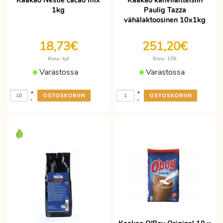
Kaakao Nestle cacao mix
Kaakao kahvilaitteisiin
1kg
Paulig Tazza
vähälaktoosinen 10x1kg
18,73€
251,20€
/ kpl
/ LTK
Hinta
Hinta
Varastossa
Varastossa
+
+
-
-