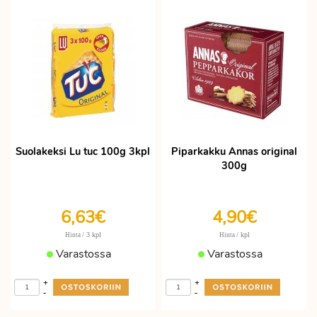
Suolakeksi Lu tuc 100g 3kpl
Piparkakku Annas original
300g
6,63€
4,90€
/ 3 kpl
/ kpl
Hinta
Hinta
Varastossa
Varastossa
+
+
-
-