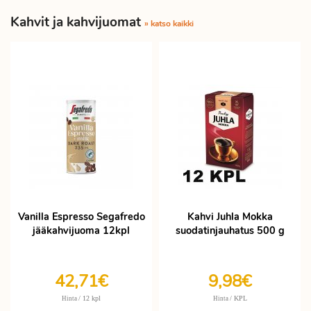
Kahvit ja kahvijuomat
» katso kaikki
Vanilla Espresso Segafredo
Kahvi Juhla Mokka
jääkahvijuoma 12kpl
suodatinjauhatus 500 g
42,71€
9,98€
/ 12 kpl
/ KPL
Hinta
Hinta