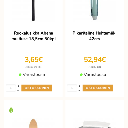
Ruokalusikka Abena
Pikariteline Huhtamäki
multiuse 18,5cm 50kpl
42cm
3,65€
52,94€
/ 50 kpl
/ kpl
Hinta
Hinta
Varastossa
Varastossa
+
+
-
-