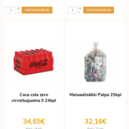
+
+
-
-
Coca-cola zero
Manuaalisäkki Palpa 25kpl
virvoitusjuoma 0 24kpl
34,65€
32,16€
/ 24 kpl
/ 25 kpl
Hinta
Hinta