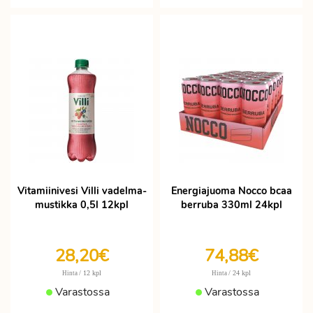
Vitamiinivesi Villi vadelma-
Energiajuoma Nocco bcaa
mustikka 0,5l 12kpl
berruba 330ml 24kpl
28,20€
74,88€
/ 12 kpl
/ 24 kpl
Hinta
Hinta
Varastossa
Varastossa