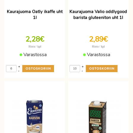
Kaurajuoma Oatly ikaffe uht
Kaurajuoma Valio oddlygood
1l
barista gluteeniton uht 1l
2,28€
2,89€
/ kpl
/ kpl
Hinta
Hinta
Varastossa
Varastossa
+
+
-
-