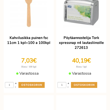
Kahvilusikka puinen fsc
Pöytäannostelija Tork
11cm 1 kpl=100 a 100kpl
xpressnap n4 lautasliinoille
272613
7,03€
40,19€
/ 100 kpl
/ kpl
Hinta
Hinta
Varastossa
Varastossa
+
+
-
-