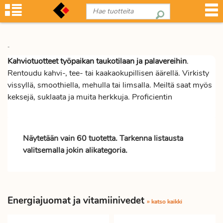
-
Kahviotuotteet työpaikan taukotilaan ja palavereihin
.
Rentoudu kahvi-, tee- tai kaakaokupillisen äärellä. Virkisty
vissyllä, smoothiella, mehulla tai limsalla. Meiltä saat myös
keksejä, suklaata ja muita herkkuja. Proficientin
verkkokaupan laajasta valikoimasta myös sokeri, hunaja ja
muut makeutusaineet. Tarjoamme vain tunnettujen
valmistajien laatutuotteita, mm. Paulig, Valio, LU, Oatly,
Näytetään vain 60 tuotetta. Tarkenna listausta
Twinings, Nordqvist, Fazer, Huhtamäki ja Duni.
valitsemalla jokin alikategoria.
Energiajuomat ja vitamiinivedet
» katso kaikki