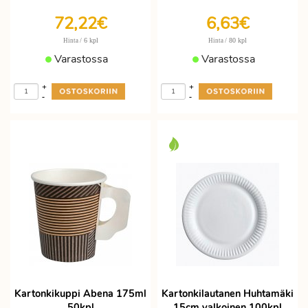
72,22€
6,63€
/ 6 kpl
/ 80 kpl
Hinta
Hinta
Varastossa
Varastossa
+
+
-
-
Kartonkikuppi Abena 175ml
Kartonkilautanen Huhtamäki
50kpl
15cm valkoinen 100kpl