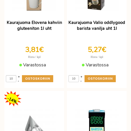
Kaurajuoma Elovena kahviin
Kaurajuoma Valio oddlygood
gluteeniton 1l uht
barista vanilja uht 1l
3,81€
5,27€
/ kpl
/ kpl
Hinta
Hinta
Varastossa
Varastossa
+
+
-
-
-14%