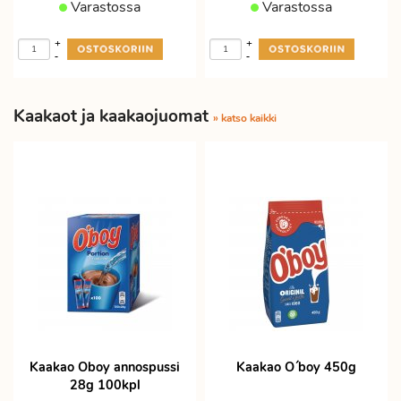
Varastossa
Varastossa
+
+
-
-
Kaakaot ja kaakaojuomat
» katso kaikki
Kaakao Oboy annospussi
Kaakao O´boy 450g
28g 100kpl