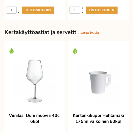
+
+
-
-
Kertakäyttöastiat ja servetit
» katso kaikki
Viinilasi Duni muovia 40cl
Kartonkikuppi Huhtamäki
6kpl
175ml valkoinen 80kpl