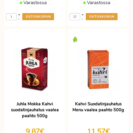
Varastossa
Varastossa
+
+
-
-
Juhla Mokka Kahvi
Kahvi Suodatinjauhatus
suodatinjauhatus vaalea
Menu vaalea paahto 500g
paahto 500g
9,87€
11,57€