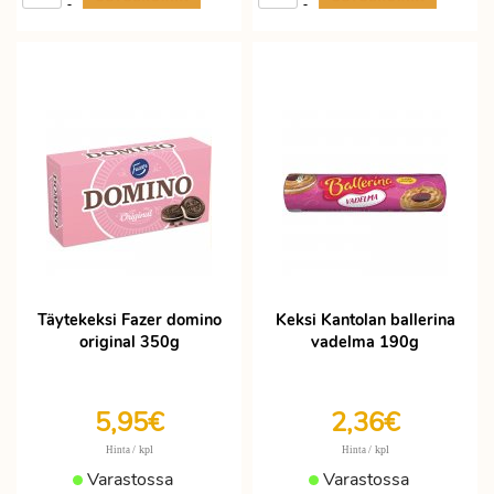
-
-
Täytekeksi Fazer domino
Keksi Kantolan ballerina
original 350g
vadelma 190g
5,95€
2,36€
/ kpl
/ kpl
Hinta
Hinta
Varastossa
Varastossa