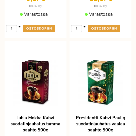
/ kpl
/ kpl
Hinta
Hinta
Varastossa
Varastossa
+
+
-
-
Juhla Mokka Kahvi
Presidentti Kahvi Paulig
suodatinjauhatus tumma
suodatinjauhatus vaalea
paahto 500g
paahto 500g