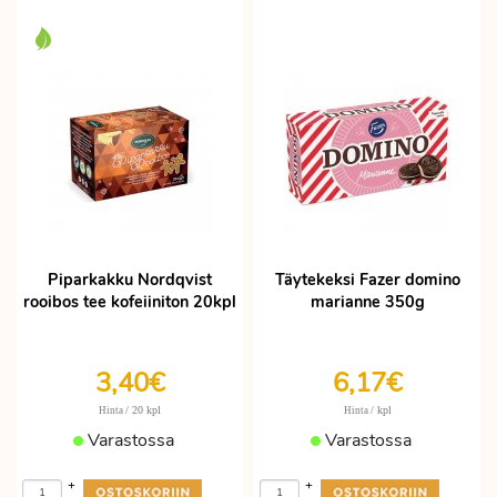
Piparkakku Nordqvist
Täytekeksi Fazer domino
rooibos tee kofeiiniton 20kpl
marianne 350g
3,40€
6,17€
/ 20 kpl
/ kpl
Hinta
Hinta
Varastossa
Varastossa
+
+