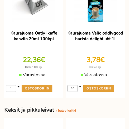
Kaurajuoma Oatly ikaffe
Kaurajuoma Valio oddlygood
kahviin 20ml 100kpl
barista delight uht 1l
22,36€
3,78€
/ 100 kpl
/ kpl
Hinta
Hinta
Varastossa
Varastossa
+
+
-
-
Keksit ja pikkuleivät
» katso kaikki