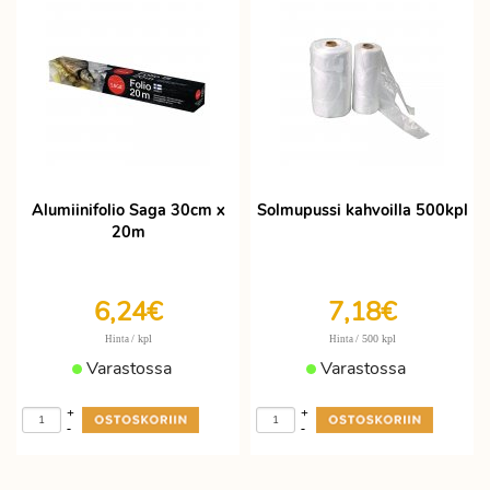
Alumiinifolio Saga 30cm x
Solmupussi kahvoilla 500kpl
20m
6,24€
7,18€
/ kpl
/ 500 kpl
Hinta
Hinta
Varastossa
Varastossa
+
+
-
-