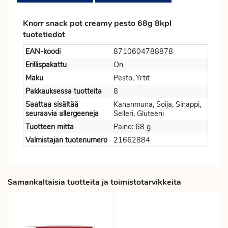
Knorr snack pot creamy pesto 68g 8kpl
tuotetiedot
EAN-koodi
8710604788878
Erillispakattu
On
Maku
Pesto, Yrtit
Pakkauksessa tuotteita
8
Saattaa sisältää
Kananmuna, Soija, Sinappi,
seuraavia allergeeneja
Selleri, Gluteeni
Tuotteen mitta
Paino: 68 g
Valmistajan tuotenumero
21662884
Samankaltaisia tuotteita ja toimistotarvikkeita