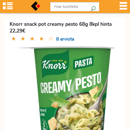
Knorr snack pot creamy pesto 68g 8kpl hinta
22,29€
★
★
★
★
☆
8 arviota