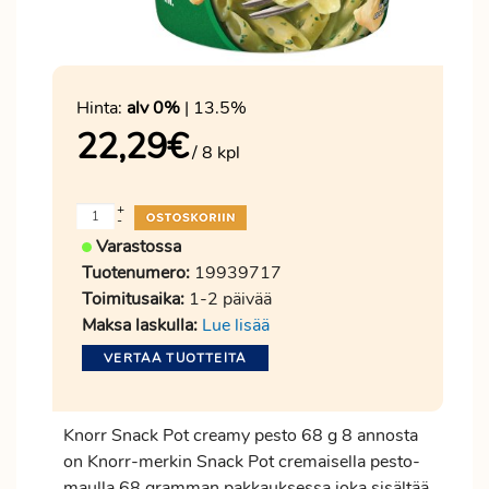
Hinta:
alv 0%
| 13.5%
22,29
€
/ 8 kpl
+
-
Varastossa
Tuotenumero:
19939717
Toimitusaika:
1-2 päivää
Maksa laskulla:
Lue lisää
VERTAA TUOTTEITA
Knorr Snack Pot creamy pesto 68 g 8 annosta
on Knorr-merkin Snack Pot cremaisella pesto-
maulla 68 gramman pakkauksessa joka sisältää