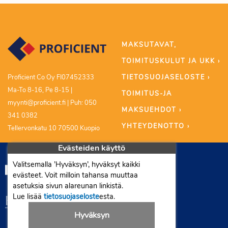
MAKSUTAVAT,
TOIMITUSKULUT JA UKK ›
TIETOSUOJASELOSTE ›
Proficient Co Oy FI07452333
Ma-To 8-16, Pe 8-15 |
TOIMITUS-JA
myynti@proficient.fi | Puh: 050
MAKSUEHDOT ›
341 0382
YHTEYDENOTTO ›
Tellervonkatu 10 70500 Kuopio
Evästeiden käyttö
Valitsemalla ’Hyväksyn’, hyväksyt kaikki
evästeet. Voit milloin tahansa muuttaa
asetuksia sivun alareunan linkistä.
Lue lisää
tietosuojaseloste
esta.
Hyväksyn