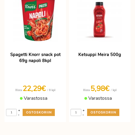
Spagetti Knorr snack pot
Ketsuppi Meira 500g
69g napoli 8kpl
22,29€
5,98€
/ 8 kpl
/ kpl
Hinta
Hinta
Varastossa
Varastossa
+
+
-
-