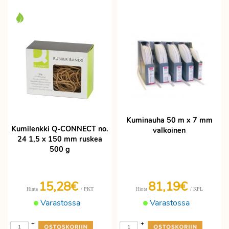
Kuminauha 50 m x 7 mm
Kumilenkki Q-CONNECT no.
valkoinen
24 1,5 x 150 mm ruskea
500 g
15,28€
81,19€
/ PKT
/ KPL
Hinta
Hinta
Varastossa
Varastossa
+
+