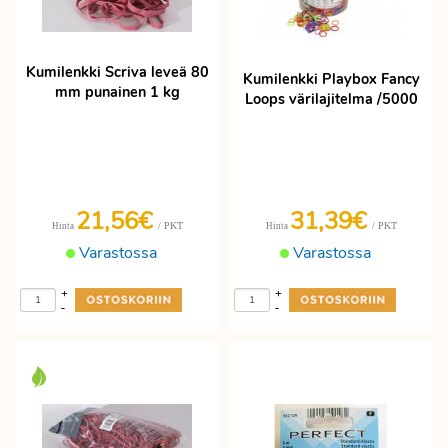
Kumilenkki Scriva leveä 80
Kumilenkki Playbox Fancy
mm punainen 1 kg
Loops värilajitelma /5000
21,56€
31,39€
/ PKT
/ PKT
Hinta
Hinta
Varastossa
Varastossa
+
+
-
-