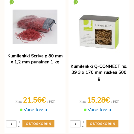
Kumilenkki Scriva ø 80 mm
x 1,2 mm punainen 1 kg
Kumilenkki Q-CONNECT no.
39 3 x 170 mm ruskea 500
g
21,56€
15,28€
/ PKT
/ PKT
Hinta
Hinta
Varastossa
Varastossa
+
+
-
-