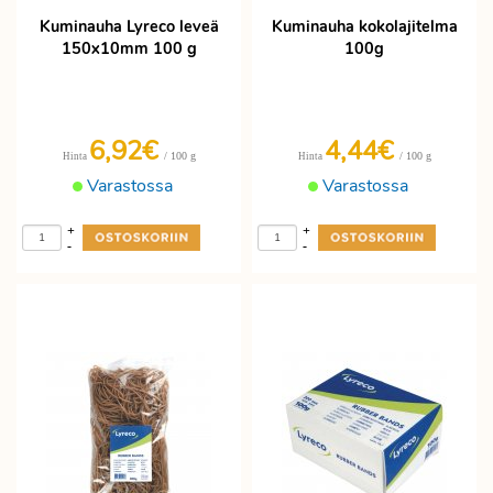
Kuminauha Lyreco leveä
Kuminauha kokolajitelma
150x10mm 100 g
100g
6,92€
4,44€
/ 100 g
/ 100 g
Hinta
Hinta
Varastossa
Varastossa
+
+
-
-