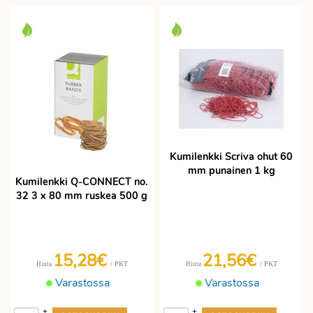
Kumilenkki Scriva ohut 60
mm punainen 1 kg
Kumilenkki Q-CONNECT no.
32 3 x 80 mm ruskea 500 g
15,28€
21,56€
/ PKT
/ PKT
Hinta
Hinta
Varastossa
Varastossa
+
+