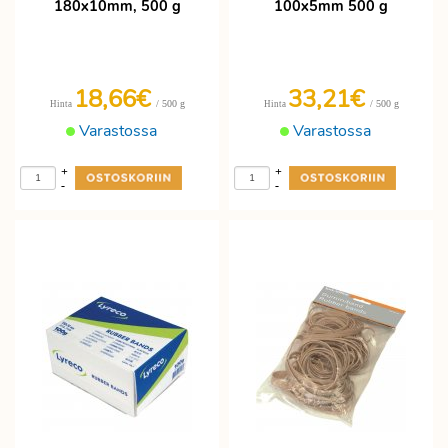
180x10mm, 500 g
100x5mm 500 g
18,66€
33,21€
/ 500 g
/ 500 g
Hinta
Hinta
Varastossa
Varastossa
+
+
-
-