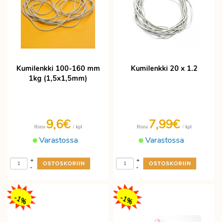
Kumilenkki 100-160 mm
Kumilenkki 20 x 1.2
1kg (1,5x1,5mm)
9,6
€
7,99
€
/ kpl
/ kpl
Hinta
Hinta
Varastossa
Varastossa
+
+
-
-
-1%
-1%