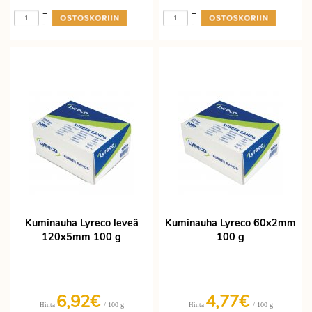
+
+
-
-
Kuminauha Lyreco leveä
Kuminauha Lyreco 60x2mm
120x5mm 100 g
100 g
6,92€
4,77€
/ 100 g
/ 100 g
Hinta
Hinta