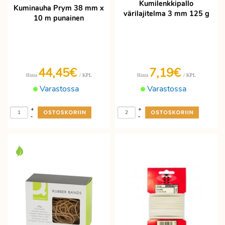
Kumilenkkipallo
Kuminauha Prym 38 mm x
värilajitelma 3 mm 125 g
10 m punainen
44,45€
7,19€
/ KPL
/ KPL
Hinta
Hinta
Varastossa
Varastossa
+
+
-
-