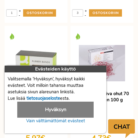
+
+
-
-
Evästeiden käyttö
Valitsemalla ’Hyväksyn’, hyväksyt kaikki
evästeet. Voit milloin tahansa muuttaa
asetuksia sivun alareunan linkistä.
Kumilenkki Scriva ohut 70
Lue lisää
tietosuojaseloste
esta.
mm punainen 100 g
Kumilenkki Q-CONNECT no.
Hyväksyn
16 1,5 x 60 mm ruskea 100
g
Vain välttämättömät evästeet