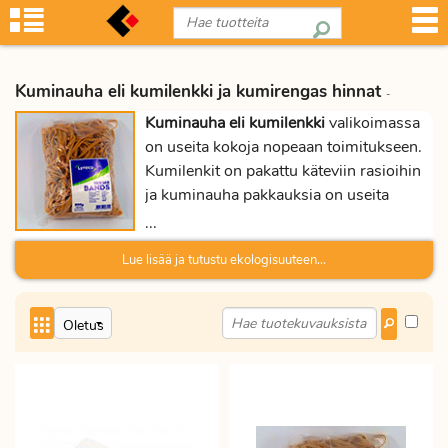
Kuminauha eli kumilenkki ja kumirengas hinnat
-
Kuminauha eli kumilenkki
valikoimassa
on useita kokoja nopeaan toimitukseen.
Kumilenkit on pakattu käteviin rasioihin
ja kuminauha pakkauksia on useita
kokoja. Kiinnität tai sidot tavaroita yhteen
...
elastisella kuminauhalla se hoituu
Lue lisää ja tutustu ekologisuuteen...
vaivattomasti. Kumirenkaat edullisesti
Proficient.fi:n toimistotarvikkeiden
verkkokaupasta.