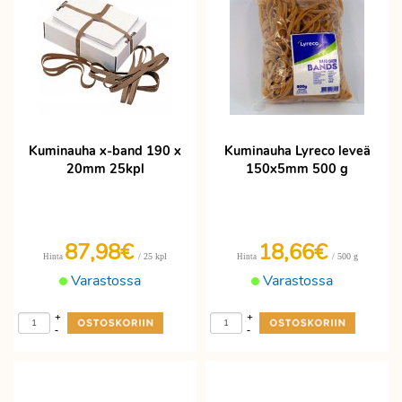
Kuminauha x-band 190 x
Kuminauha Lyreco leveä
20mm 25kpl
150x5mm 500 g
87,98€
18,66€
/ 25 kpl
/ 500 g
Hinta
Hinta
Varastossa
Varastossa
+
+
-
-