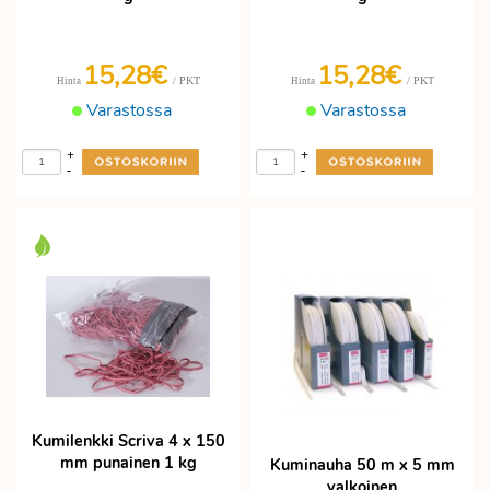
15,28€
15,28€
/ PKT
/ PKT
Hinta
Hinta
Varastossa
Varastossa
+
+
-
-
Kumilenkki Scriva 4 x 150
mm punainen 1 kg
Kuminauha 50 m x 5 mm
valkoinen