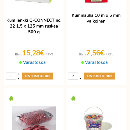
Kuminauha 10 m x 5 mm
Kumilenkki Q-CONNECT no.
valkoinen
22 1,5 x 125 mm ruskea
500 g
15,28€
7,56€
/ PKT
/ KPL
Hinta
Hinta
Varastossa
Varastossa
+
+
-
-