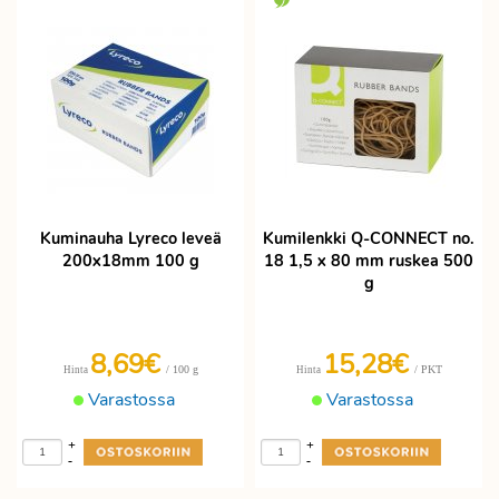
Kuminauha Lyreco leveä
Kumilenkki Q-CONNECT no.
200x18mm 100 g
18 1,5 x 80 mm ruskea 500
g
8,69€
15,28€
/ 100 g
/ PKT
Hinta
Hinta
Varastossa
Varastossa
+
+
-
-