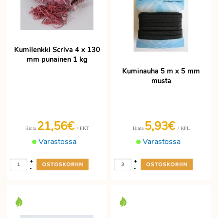
Kumilenkki Scriva 4 x 130
mm punainen 1 kg
Kuminauha 5 m x 5 mm
musta
21,56€
5,93€
/ PKT
/ KPL
Hinta
Hinta
Varastossa
Varastossa
+
+
-
-