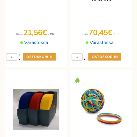
21,56€
70,45€
/ PKT
/ KPL
Hinta
Hinta
Varastossa
Varastossa
+
+
-
-