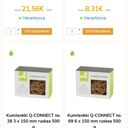
21,56€
8,31€
/ PKT
/ KPL
Hinta
Hinta
Varastossa
Varastossa
+
+
-
-
Kumilenkki Q-CONNECT no.
Kumilenkki Q-CONNECT no.
38 3 x 150 mm ruskea 500
69 6 x 150 mm ruskea 500
g
g