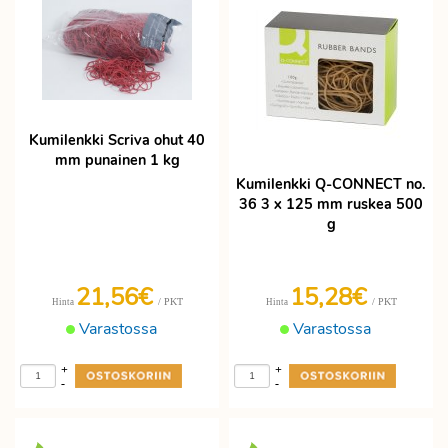
Kumilenkki Scriva ohut 40
mm punainen 1 kg
Kumilenkki Q-CONNECT no.
36 3 x 125 mm ruskea 500
g
21,56€
15,28€
/ PKT
/ PKT
Hinta
Hinta
Varastossa
Varastossa
+
+
-
-