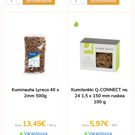
-
-
Kuminauha Lyreco 40 x
Kumilenkki Q-CONNECT no.
2mm 500g
24 1,5 x 150 mm ruskea
100 g
13,45€
5,97€
/ 500 g
/ PKT
Hinta
Hinta
Varastossa
Varastossa