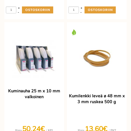
+
+
-
-
Kuminauha 25 m x 10 mm
Kumilenkki leveä ø 48 mm x
valkoinen
3 mm ruskea 500 g
50,24€
13,60€
/ KPL
/ PKT
Hinta
Hinta