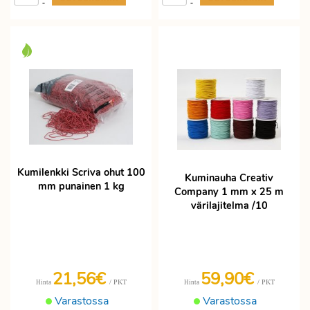
-
-
Kumilenkki Scriva ohut 100
Kuminauha Creativ
mm punainen 1 kg
Company 1 mm x 25 m
värilajitelma /10
21,56€
59,90€
/ PKT
/ PKT
Hinta
Hinta
Varastossa
Varastossa