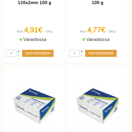
120x2mm 100 g
100 g
4,91€
4,77€
/ 100 g
/ 100 g
Hinta
Hinta
Varastossa
Varastossa
+
+
-
-