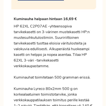
Kuminauha halpaan hintaan 16,69 €
HP 62XL C2P07AE -yhteensopiva
tarvikekasetti on 3-värinen mustekasetti HP:n
mustesuihkutulostimiin. Suuririittoinen
tarvikekasetti tuottaa eloisia väritulosteita ja
valokuvia edullisesti. Alkuperäistä huokeampi
kasetti on helppo ja nopea asentaa. Tilaa HP
62XL 3-väri -tarvikekasetti
verkkokaupastamme.
Kuminauhat toimitetaan 500 gramman erissä.
Kuminauha Lyreco 80x2mm 500 g on
korkealaatuinen toimistotarvike, jonka
verkkokauppatilauksen
toimitus
perille kestää
1-2 päivää. Tiedäthän, että hinnaltaan yli 140 €