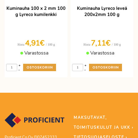
Kuminauha 100 x 2 mm 100
Kuminauha Lyreco leveä
g Lyreco kumilenkki
200x2mm 100 g
4,91€
7,11€
/ 100 g
/ 100 g
Hinta
Hinta
Varastossa
Varastossa
+
+
-
-
MAKSUTAVAT,
TOIMITUSKULUT JA UKK ›
TIETOSUOJASELOSTE ›
Proficient Co Oy FI07452333