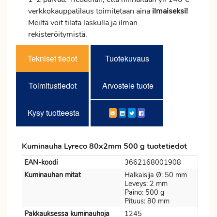
verkkokauppatilaus toimitetaan aina
ilmaiseksi!
Meiltä voit tilata laskulla ja ilman
rekisteröitymistä.
Tekniset tiedot
Tuotekuvaus
Toimitustiedot
Arvostele tuote
Kysy tuotteesta
Kuminauha Lyreco 80x2mm 500 g tuotetiedot
EAN-koodi
3662168001908
Kuminauhan mitat
Halkaisija Ø: 50 mm
Leveys: 2 mm
Paino: 500 g
Pituus: 80 mm
Pakkauksessa kuminauhoja
1245