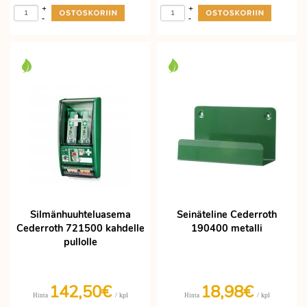
+
+
-
-
Silmänhuuhteluasema
Seinäteline Cederroth
Cederroth 721500 kahdelle
190400 metalli
pullolle
142,50€
18,98€
/ kpl
/ kpl
Hinta
Hinta