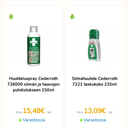
Huuhteluspray Cederroth
Silmähuuhde Cederroth
726000 silmän ja haavojen
7221 taskukoko 235ml
puhdistukseen 150ml
15,48€
13,09€
/ kpl
/ kpl
Hinta
Hinta
Varastossa
Varastossa