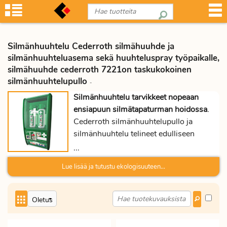
Silmänhuuhtelu Cederroth silmähuuhde ja
silmänhuuhteluasema sekä huuhteluspray työpaikalle,
silmähuuhde cederroth 7221on taskukokoinen
silmänhuuhtelupullo
-
Silmänhuuhtelu tarvikkeet nopeaan
ensiapuun silmätapaturman hoidossa
.
Cederroth silmänhuuhtelupullo ja
silmänhuuhtelu telineet edulliseen
hintaan Proficientilta helposti
...
työpaikallesi toimitettuna. Tilaa nyt
Lue lisää ja tutustu ekologisuuteen...
silmänhuuhde ja samalla muutkin
toimistotarvikkeet verkkokaupasta.
Silmänhuuhtelupullo on 235 ml tai 500
ml koossa. Muistathan, että yli 140 €
tilaukset toimitamme rahtivapaasti.