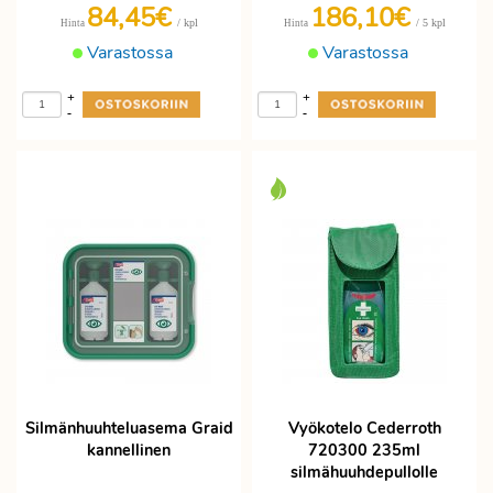
84,45€
186,10€
/ kpl
/ 5 kpl
Hinta
Hinta
Varastossa
Varastossa
+
+
-
-
Silmänhuuhteluasema Graid
Vyökotelo Cederroth
kannellinen
720300 235ml
silmähuuhdepullolle