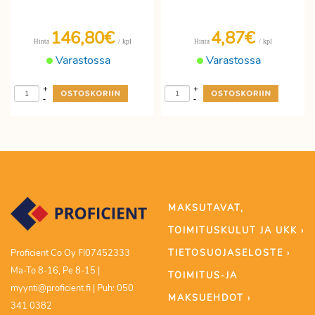
146,80€
4,87€
/ kpl
/ kpl
Hinta
Hinta
Varastossa
Varastossa
+
+
-
-
MAKSUTAVAT,
TOIMITUSKULUT JA UKK ›
TIETOSUOJASELOSTE ›
Proficient Co Oy FI07452333
Ma-To 8-16, Pe 8-15 |
TOIMITUS-JA
myynti@proficient.fi | Puh: 050
MAKSUEHDOT ›
341 0382