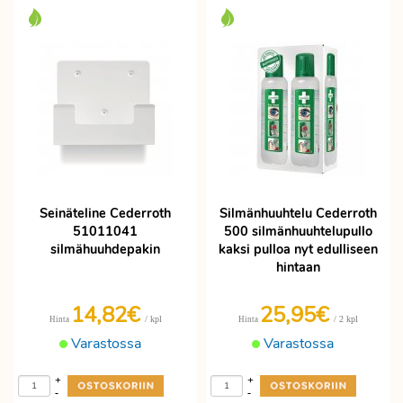
Nopea toimitus.
Seinäteline Cederroth
Silmänhuuhtelu Cederroth
51011041
500 silmänhuuhtelupullo
silmähuuhdepakin
kaksi pulloa nyt edulliseen
hintaan
14,82€
25,95€
/ kpl
/ 2 kpl
Hinta
Hinta
Varastossa
Varastossa
+
+
-
-