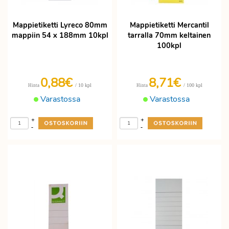
Mappietiketti Lyreco 80mm
Mappietiketti Mercantil
mappiin 54 x 188mm 10kpl
tarralla 70mm keltainen
100kpl
0,88€
8,71€
/ 10 kpl
/ 100 kpl
Hinta
Hinta
Varastossa
Varastossa
+
+
-
-