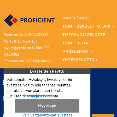
MAKSUTAVAT,
TOIMITUSKULUT JA UKK ›
TIETOSUOJASELOSTE ›
Proficient Co Oy FI07452333
Ma-To 8-16, Pe 8-15 |
TOIMITUS-JA
myynti@proficient.fi | Puh: 050
MAKSUEHDOT ›
341 0382
YHTEYDENOTTO ›
Tellervonkatu 10 70500 Kuopio
Evästeiden käyttö
Valitsemalla ’Hyväksyn’, hyväksyt kaikki
evästeet. Voit milloin tahansa muuttaa
asetuksia sivun alareunan linkistä.
Lue lisää
tietosuojaseloste
esta.
Hyväksyn
Vain välttämättömät evästeet