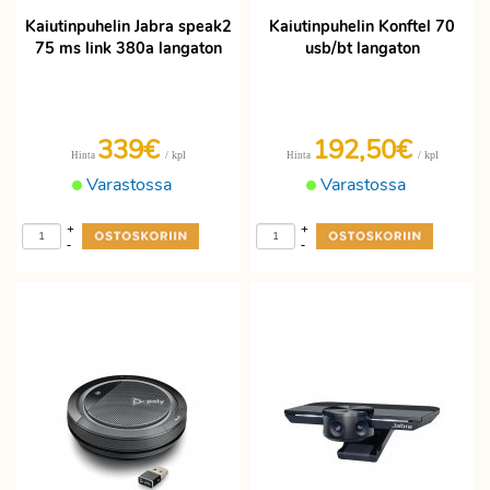
Kaiutinpuhelin Jabra speak2
Kaiutinpuhelin Konftel 70
75 ms link 380a langaton
usb/bt langaton
339€
192,50€
/ kpl
/ kpl
Hinta
Hinta
Varastossa
Varastossa
+
+
-
-