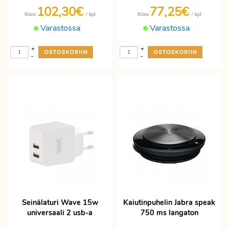
102,30€
77,25€
/ kpl
/ kpl
Hinta
Hinta
Varastossa
Varastossa
+
+
-
-
Seinälaturi Wave 15w
Kaiutinpuhelin Jabra speak
universaali 2 usb-a
750 ms langaton