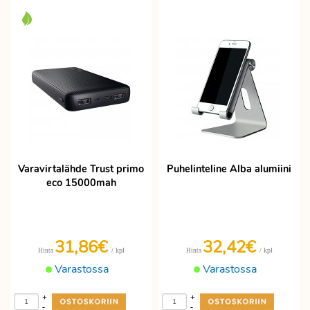
Varavirtalähde Trust primo
Puhelinteline Alba alumiini
eco 15000mah
31,86€
32,42€
/ kpl
/ kpl
Hinta
Hinta
Varastossa
Varastossa
+
+
-
-