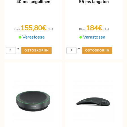
40 ms langallinen
55 ms langaton
155,80€
184€
/ kpl
/ kpl
Hinta
Hinta
Varastossa
Varastossa
+
+
-
-