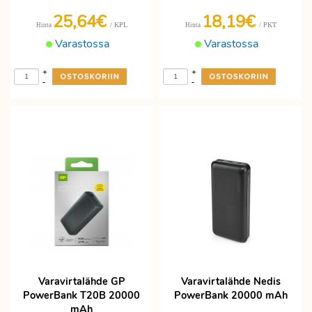
25,64€
18,19€
/ KPL
/ PKT
Hinta
Hinta
Varastossa
Varastossa
+
+
-
-
Varavirtalähde GP
Varavirtalähde Nedis
PowerBank T20B 20000
PowerBank 20000 mAh
mAh