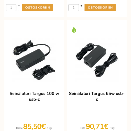
+
+
-
-
Seinälaturi Targus 100 w
Seinälaturi Targus 65w usb-
usb-c
c
85,50€
90,71€
/ kpl
/ kpl
Hinta
Hinta