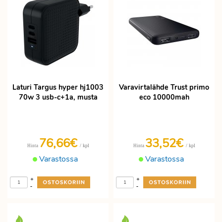
Laturi Targus hyper hj1003
Varavirtalähde Trust primo
70w 3 usb-c+1a, musta
eco 10000mah
76,66€
33,52€
/ kpl
/ kpl
Hinta
Hinta
Varastossa
Varastossa
+
+
-
-