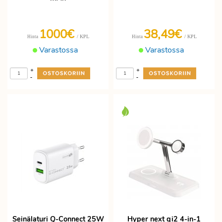
1000€
38,49€
/ KPL
/ KPL
Hinta
Hinta
Varastossa
Varastossa
+
+
-
-
Seinälaturi Q-Connect 25W
Hyper next qi2 4-in-1