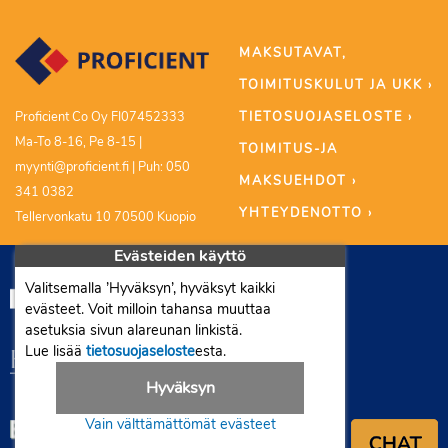
MAKSUTAVAT,
TOIMITUSKULUT JA UKK ›
TIETOSUOJASELOSTE ›
Proficient Co Oy FI07452333
Ma-To 8-16, Pe 8-15 |
TOIMITUS-JA
myynti@proficient.fi | Puh: 050
MAKSUEHDOT ›
341 0382
YHTEYDENOTTO ›
Tellervonkatu 10 70500 Kuopio
Evästeiden käyttö
Valitsemalla ’Hyväksyn’, hyväksyt kaikki
evästeet. Voit milloin tahansa muuttaa
asetuksia sivun alareunan linkistä.
Lue lisää
tietosuojaseloste
esta.
Hyväksyn
Vain välttämättömät evästeet