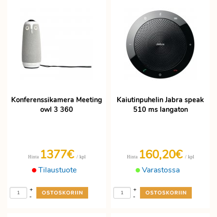
Konferenssikamera Meeting
Kaiutinpuhelin Jabra speak
owl 3 360
510 ms langaton
1377€
160,20€
/ kpl
/ kpl
Hinta
Hinta
Tilaustuote
Varastossa
+
+
-
-