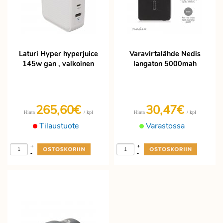
Laturi Hyper hyperjuice
Varavirtalähde Nedis
145w gan , valkoinen
langaton 5000mah
265,60€
30,47€
/ kpl
/ kpl
Hinta
Hinta
Tilaustuote
Varastossa
+
+
-
-