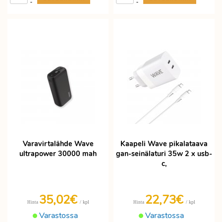
-
-
Varavirtalähde Wave
Kaapeli Wave pikalataava
ultrapower 30000 mah
gan-seinälaturi 35w 2 x usb-
c,
35,02€
22,73€
/ kpl
/ kpl
Hinta
Hinta
Varastossa
Varastossa