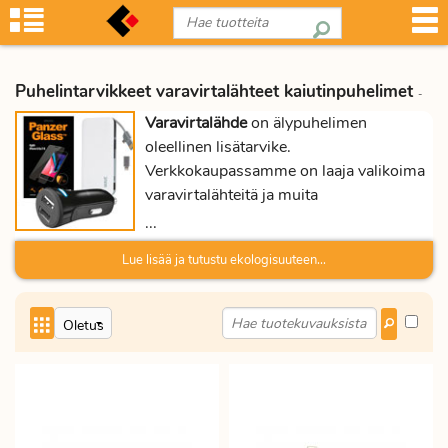
Puhelintarvikkeet varavirtalähteet kaiutinpuhelimet
-
Varavirtalähde
on älypuhelimen
oleellinen lisätarvike.
Verkkokaupassamme on laaja valikoima
varavirtalähteitä ja muita
puhelintarvikkeita.
...
Lue lisää ja tutustu ekologisuuteen...