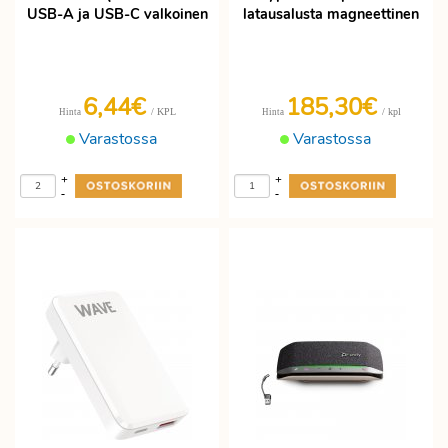
USB-A ja USB-C valkoinen
latausalusta magneettinen
6,44€
185,30€
/ KPL
/ kpl
Hinta
Hinta
Varastossa
Varastossa
+
+
-
-