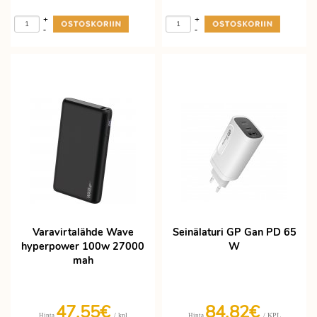
+
+
-
-
Varavirtalähde Wave
Seinälaturi GP Gan PD 65
hyperpower 100w 27000
W
mah
47,55€
84,82€
/ kpl
/ KPL
Hinta
Hinta