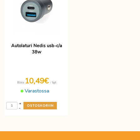
Autolaturi Nedis usb-c/a
38w
10,49€
/ kpl
Hinta
Varastossa
+
-