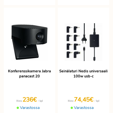
Konferenssikamera Jabra
Seinälaturi Nedis universaali
panacast 20
100w usb-c
236€
74,45€
/ kpl
/ kpl
Hinta
Hinta
Varastossa
Varastossa