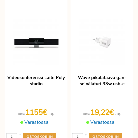
Videokonferenssi Laite Poly
Wave pikalataava gan-
studio
seinälaturi 33w usb-c
1155€
19,22€
/ kpl
/ kpl
Hinta
Hinta
Varastossa
Varastossa
+
+