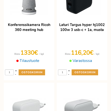
Konferenssikamera Ricoh
Laturi Targus hyper hj1002
360 meeting hub
100w 3 usb-c + 1a, musta
1330€
116,20€
/ kpl
/ kpl
Hinta
Hinta
Tilaustuote
Varastossa
+
+
-
-