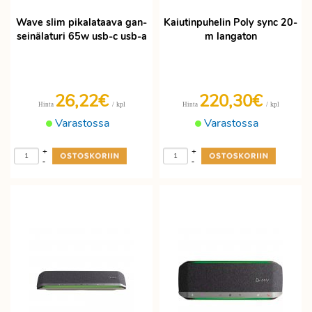
Wave slim pikalataava gan-
Kaiutinpuhelin Poly sync 20-
seinälaturi 65w usb-c usb-a
m langaton
26,22€
220,30€
/ kpl
/ kpl
Hinta
Hinta
Varastossa
Varastossa
+
+
-
-