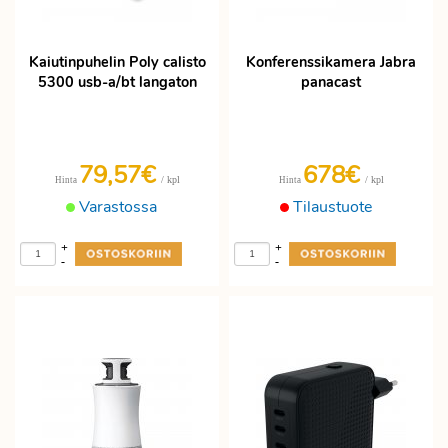
Kaiutinpuhelin Poly calisto
Konferenssikamera Jabra
5300 usb-a/bt langaton
panacast
79,57€
678€
/ kpl
/ kpl
Hinta
Hinta
Varastossa
Tilaustuote
+
+
-
-