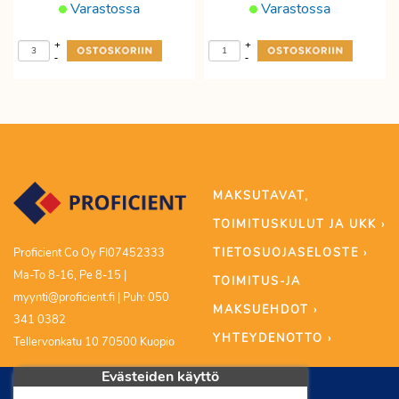
Varastossa
Varastossa
+
+
-
-
MAKSUTAVAT,
TOIMITUSKULUT JA UKK ›
TIETOSUOJASELOSTE ›
Proficient Co Oy FI07452333
Ma-To 8-16, Pe 8-15 |
TOIMITUS-JA
myynti@proficient.fi | Puh: 050
MAKSUEHDOT ›
341 0382
YHTEYDENOTTO ›
Tellervonkatu 10 70500 Kuopio
Evästeiden käyttö