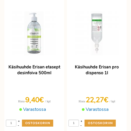
Käsihuuhde Erisan etasept
Käsihuuhde Erisan pro
desinfoiva 500ml
dispenso 1l
9,40€
22,27€
/ kpl
/ kpl
Hinta
Hinta
Varastossa
Varastossa
+
+
-
-