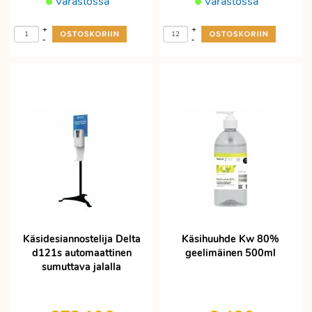
Varastossa
Varastossa
+
+
-
-
Käsidesiannostelija Delta
Käsihuuhde Kw 80%
d121s automaattinen
geelimäinen 500ml
sumuttava jalalla