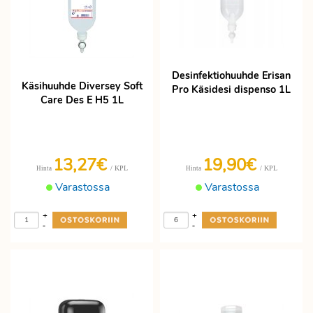
Desinfektiohuuhde Erisan
Käsihuuhde Diversey Soft
Pro Käsidesi dispenso 1L
Care Des E H5 1L
13,27€
19,90€
/ KPL
/ KPL
Hinta
Hinta
Varastossa
Varastossa
+
+
-
-