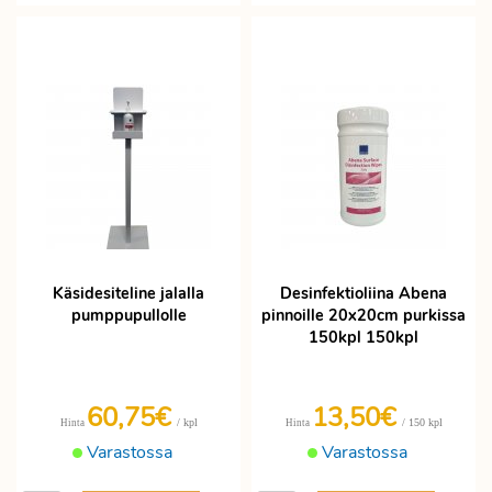
Käsidesiteline jalalla
Desinfektioliina Abena
pumppupullolle
pinnoille 20x20cm purkissa
150kpl 150kpl
60,75€
13,50€
/ kpl
/ 150 kpl
Hinta
Hinta
Varastossa
Varastossa