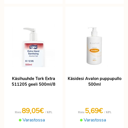
Käsihuuhde Tork Extra
Käsidesi Avalon puppupullo
511205 geeli 500ml/8
500ml
89,05€
5,69€
/ KPL
/ KPL
Hinta
Hinta
Varastossa
Varastossa