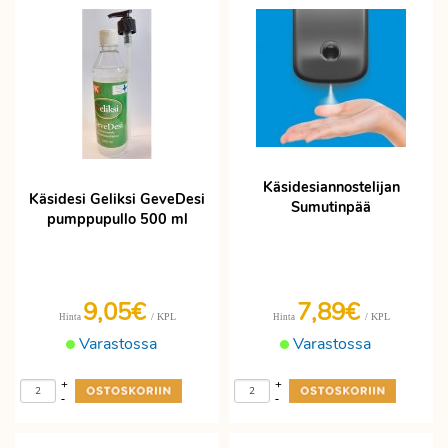
Käsidesiannostelijan
Käsidesi Geliksi GeveDesi
Sumutinpää
pumppupullo 500 ml
9,05€
7,89€
/ KPL
/ KPL
Hinta
Hinta
Varastossa
Varastossa
+
+
-
-