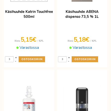
Käsihuuhde Katrin Touchfree
Käsihuuhde ABENA
500ml
dispenso 73,5 % 1L
5,15€
5,18€
/ KPL
/ KPL
Hinta
Hinta
Varastossa
Varastossa
+
+
-
-