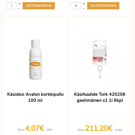
+
+
-
-
Käsidesi Avalon korkkipullo
Käsihuuhde Tork 420206
100 ml
geelimäinen s1 1l 6kpl
4,07€
211,20€
/ KPL
/ 6 kpl
Hinta
Hinta