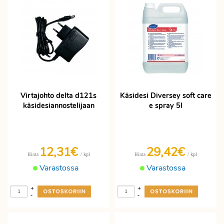
Virtajohto delta d121s
Käsidesi Diversey soft care
käsidesiannostelijaan
e spray 5l
12,31€
29,42€
/ kpl
/ kpl
Hinta
Hinta
Varastossa
Varastossa
+
+
-
-