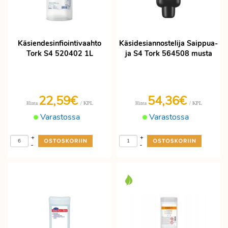
Käsiendesinfiointivaahto
Käsidesiannostelija Saippua-
Tork S4 520402 1L
ja S4 Tork 564508 musta
22,59€
54,36€
/ KPL
/ KPL
Hinta
Hinta
Varastossa
Varastossa
+
+
-
-