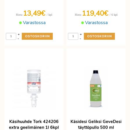
13,49€
119,40€
/ kpl
/ 6 kpl
Hinta
Hinta
Varastossa
Varastossa
+
+
-
-
Käsihuuhde Tork 424206
Käsidesi Geliksi GeveDesi
extra geelimäinen 1l 6kpl
täyttöpullo 500 ml