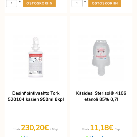
+
+
-
-
Desinfiointivaahto Tork
Käsidesi Sterisol® 4106
520104 käsien 950ml 6kpl
etanoli 85% 0,7l
230,20€
11,18€
/ 6 kpl
/ kpl
Hinta
Hinta