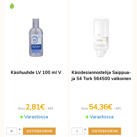
Käsihuuhde LV 100 ml V
Käsidesiannostelija Saippua-
ja S4 Tork 564500 valkoinen
2,81€
54,36€
/ KPL
/ KPL
Hinta
Hinta
Varastossa
Varastossa
+
+
-
-