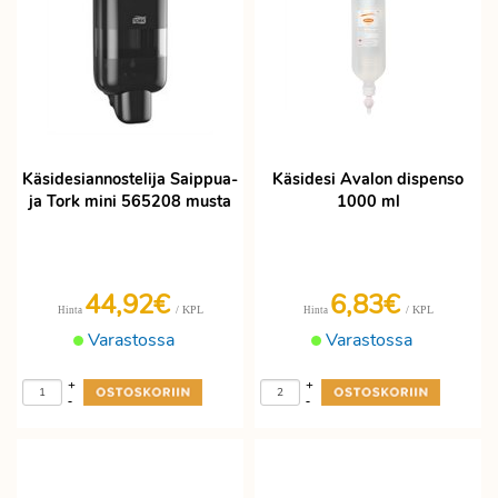
Käsidesiannostelija Saippua-
Käsidesi Avalon dispenso
ja Tork mini 565208 musta
1000 ml
44,92€
6,83€
/ KPL
/ KPL
Hinta
Hinta
Varastossa
Varastossa
+
+
-
-