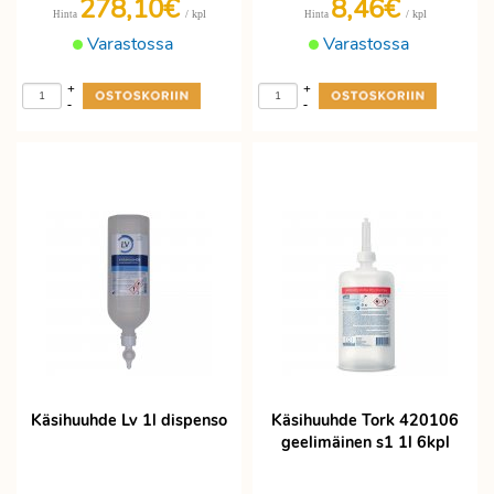
278,10€
8,46€
/ kpl
/ kpl
Hinta
Hinta
Varastossa
Varastossa
+
+
-
-
Käsihuuhde Lv 1l dispenso
Käsihuuhde Tork 420106
geelimäinen s1 1l 6kpl