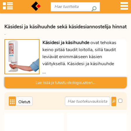
Käsidesi ja käsihuuhde sekä käsidesiannostelija hinnat
-
Käsidesi ja käsihuuhde
ovat tehokas
keino pitää taudit loitolla, sillä taudit
leviävät enimmäkseen käsien
välityksellä. Käsidesi ja käsihuuhde
katkaisevat tämän leviämistavan.
...
Käsidesiannostelija on kehitetty
Lue lisää ja tutustu ekologisuuteen...
antamaan juuri oikean määrän käsidesiä
tai käsihuuhdetta kerralla.