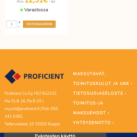
12,31€
/ kpl
Hinta
Varastossa
+
-
MAKSUTAVAT,
TOIMITUSKULUT JA UKK ›
TIETOSUOJASELOSTE ›
Proficient Co Oy FI07452333
Ma-To 8-16, Pe 8-15 |
TOIMITUS-JA
myynti@proficient.fi | Puh: 050
MAKSUEHDOT ›
341 0382
YHTEYDENOTTO ›
Tellervonkatu 10 70500 Kuopio
Evästeiden käyttö