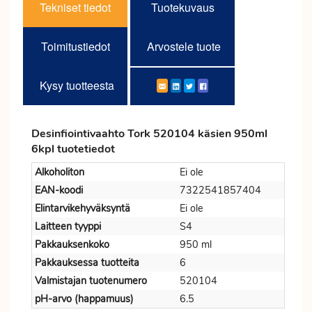
Tekniset tiedot
Tuotekuvaus
Toimitustiedot
Arvostele tuote
Kysy tuotteesta
Desinfiointivaahto Tork 520104 käsien 950ml
6kpl tuotetiedot
Alkoholiton
Ei ole
EAN-koodi
7322541857404
Elintarvikehyväksyntä
Ei ole
Laitteen tyyppi
S4
Pakkauksenkoko
950 ml
Pakkauksessa tuotteita
6
Valmistajan tuotenumero
520104
pH-arvo (happamuus)
6.5