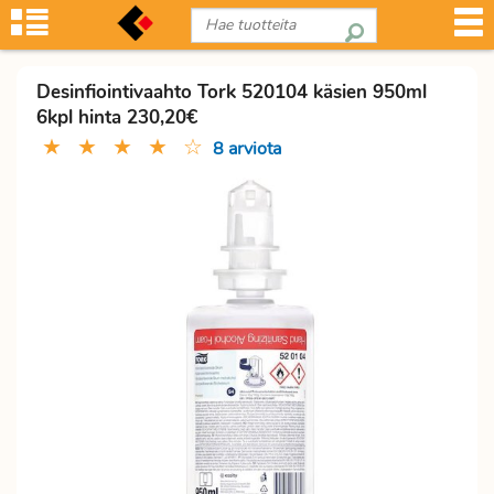
Desinfiointivaahto Tork 520104 käsien 950ml
6kpl hinta 230,20€
★
★
★
★
☆
8 arviota