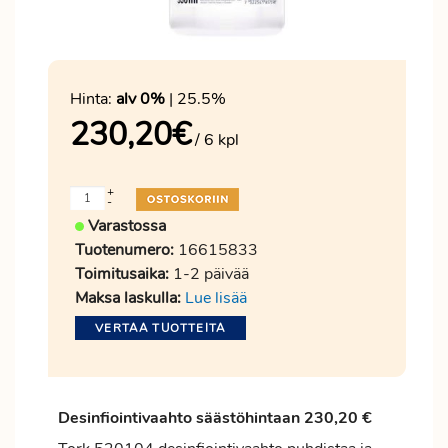
Hinta:
alv 0%
| 25.5%
230,20
€
/ 6 kpl
+
-
Varastossa
Tuotenumero:
16615833
Toimitusaika:
1-2 päivää
Maksa laskulla:
Lue lisää
VERTAA TUOTTEITA
Desinfiointivaahto säästöhintaan 230,20 €