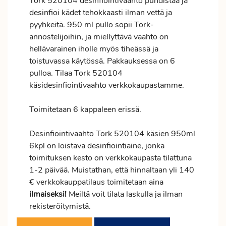
Tork 520104 desinfiointivaahto puhdistaa ja
desinfioi kädet tehokkaasti ilman vettä ja
pyyhkeitä. 950 ml pullo sopii Tork-
annostelijoihin, ja miellyttävä vaahto on
hellävarainen iholle myös tiheässä ja
toistuvassa käytössä. Pakkauksessa on 6
pulloa. Tilaa Tork 520104
käsidesinfiointivaahto verkkokaupastamme.
Toimitetaan 6 kappaleen erissä.
Desinfiointivaahto Tork 520104 käsien 950ml
6kpl on loistava desinfiointiaine, jonka
toimituksen kesto on verkkokaupasta tilattuna
1-2 päivää. Muistathan, että hinnaltaan yli 140
€ verkkokauppatilaus toimitetaan aina
ilmaiseksi!
Meiltä voit tilata laskulla ja ilman
rekisteröitymistä.