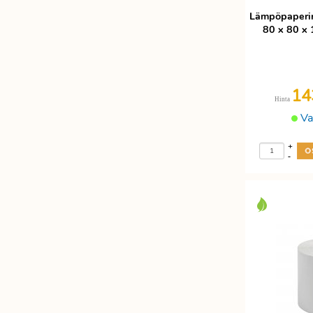
Lämpöpaperir
80 x 80 x
14
Hinta
Va
+
-