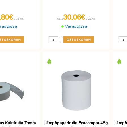
,80€
30,06€
/ 10 kpl
/ 20 kpl
Hinta
rastossa
Varastossa
+
-
us Kuittirulla Tomra
Lämpöpaperirulla Exacompta 48g
Lämpöp