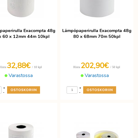
aperirulla Exacompta 48g
Lämpöpaperirulla Exacompta 48g
x 60 x 12mm 44m 10kpl
80 x 68mm 70m 50kpl
32,88€
202,90€
/ 10 kpl
/ 50 kpl
Hinta
Hinta
Varastossa
Varastossa
+
+
-
-