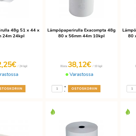
ulla 48g 51 x 44 x
Lämpöpaperirulla Exacompta 48g
Lämpöp
 24m 24kpl
80 x 56mm 44m 10kpl
80 
2,25€
38,12€
/ 24 kpl
/ 10 kpl
Hinta
rastossa
Varastossa
+
-