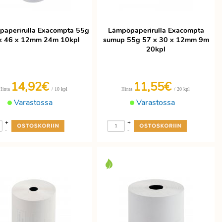
aperirulla Exacompta 55g
Lämpöpaperirulla Exacompta
x 46 x 12mm 24m 10kpl
sumup 55g 57 x 30 x 12mm 9m
20kpl
14,92€
11,55€
/ 10 kpl
/ 20 kpl
Hinta
Hinta
Varastossa
Varastossa
+
+
-
-