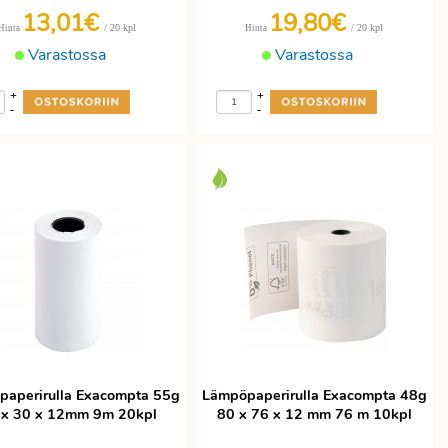
13,01€
19,80€
/ 20 kpl
/ 20 kpl
Hinta
Hinta
Varastossa
Varastossa
+
+
-
-
aperirulla Exacompta 55g
Lämpöpaperirulla Exacompta 48g
 x 30 x 12mm 9m 20kpl
80 x 76 x 12 mm 76 m 10kpl