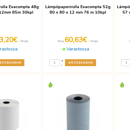
ulla Exacompta 48g
Lämpöpaperirulla Exacompta 52g
Lämpöp
 12mm 85m 30kpl
80 x 80 x 12 mm 76 m 10kpl
57 
3,20€
60,63€
/ 30 kpl
/ 10 kpl
Hinta
rastossa
Varastossa
+
-