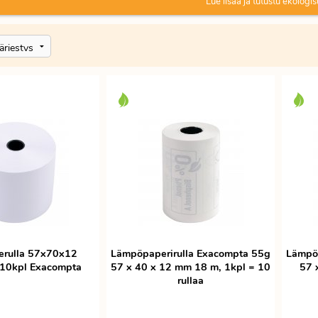
Lue lisää ja tutustu ekologis
erulla 57x70x12
Lämpöpaperirulla Exacompta 55g
Lämpöp
 10kpl Exacompta
57 x 40 x 12 mm 18 m, 1kpl = 10
57 
rullaa