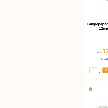
Lämpöpaperir
12mm
1
Hinta
Va
+
-