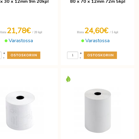
 x 30 x 12mm 9m 20kpl
80 x 70 x 12mm 72m 5kpl
21,78€
24,60€
/ 20 kpl
/ 5 kpl
Hinta
Hinta
Varastossa
Varastossa
+
+
-
-