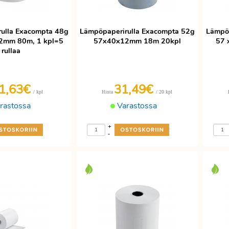
ulla Exacompta 48g
Lämpöpaperirulla Exacompta 52g
Lämpöp
12mm 80m, 1 kpl=5
57x40x12mm 18m 20kpl
57 
rullaa
1,63€
31,49€
/ kpl
/ 20 kpl
Hinta
rastossa
Varastossa
+
-