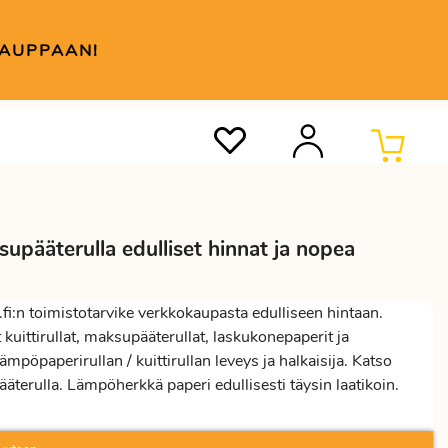
KAUPPAAN!
aksupääterulla edulliset hinnat ja nopea
t.fi:n toimistotarvike verkkokaupasta edulliseen hintaan.
ittirullat, maksupääterullat, laskukonepaperit ja
mpöpaperirullan / kuittirullan leveys ja halkaisija. Katso
terulla. Lämpöherkkä paperi edullisesti täysin laatikoin.