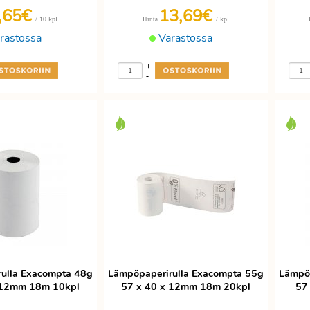
,65€
13,69€
/ 10 kpl
/ kpl
Hinta
rastossa
Varastossa
+
-
ulla Exacompta 48g
Lämpöpaperirulla Exacompta 55g
Lämpöp
 12mm 18m 10kpl
57 x 40 x 12mm 18m 20kpl
57