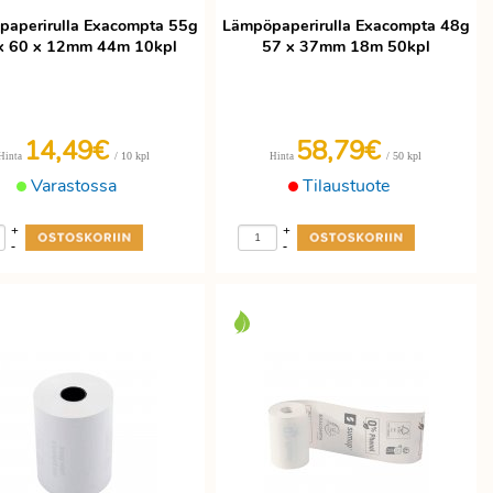
aperirulla Exacompta 55g
Lämpöpaperirulla Exacompta 48g
x 60 x 12mm 44m 10kpl
57 x 37mm 18m 50kpl
14,49€
58,79€
/ 10 kpl
/ 50 kpl
Hinta
Hinta
Varastossa
Tilaustuote
+
+
-
-