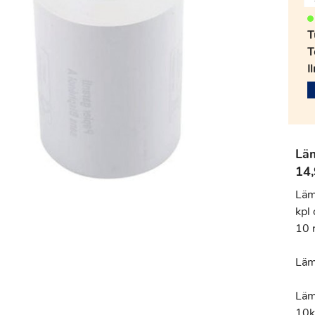
T
T
I
Lä
14,
Läm
kpl
10 
Läm
Läm
10k