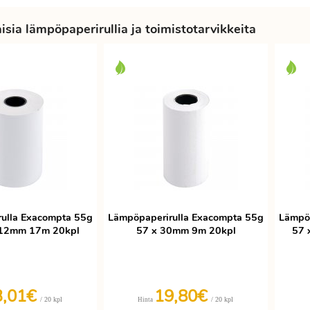
sia lämpöpaperirullia ja toimistotarvikkeita
ulla Exacompta 55g
Lämpöpaperirulla Exacompta 55g
Lämpöp
 12mm 17m 20kpl
57 x 30mm 9m 20kpl
57 
3,01€
19,80€
/ 20 kpl
/ 20 kpl
Hinta