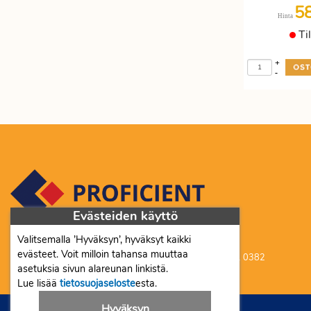
5
Hinta
Ti
+
-
Evästeiden käyttö
Valitsemalla ’Hyväksyn’, hyväksyt kaikki
Proficient Co Oy FI07452333
evästeet. Voit milloin tahansa muuttaa
Ma-To 8-16, Pe 8-15 | myynti@proficient.fi | Puh: 050 341 0382
asetuksia sivun alareunan linkistä.
Tellervonkatu 10 70500 Kuopio
Lue lisää
tietosuojaseloste
esta.
Hyväksyn