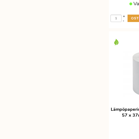
Va
+
-
Lämpöpaperir
57 x 3