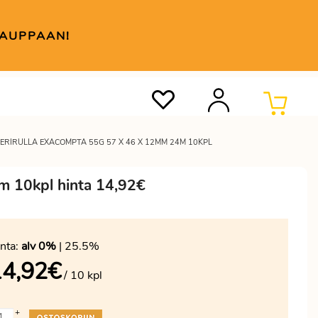
KAUPPAAN!
RIRULLA EXACOMPTA 55G 57 X 46 X 12MM 24M 10KPL
m 10kpl hinta 14,92€
nta:
alv 0%
| 25.5%
14,92
€
/ 10 kpl
+