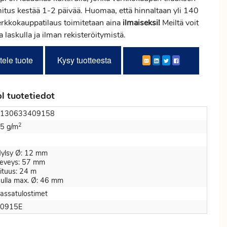
mitus
kestää 1-2 päivää. Huomaa, että hinnaltaan yli 140
erkkokauppatilaus toimitetaan aina
ilmaiseksi!
Meiltä voit
ta laskulla ja ilman rekisteröitymistä.
tele tuote
Kysy tuotteesta
 tuotetiedot
130633409158
2
5 g/m
ylsy Ø: 12 mm
eveys: 57 mm
ituus: 24 m
ulla max. Ø: 46 mm
assatulostimet
0915E