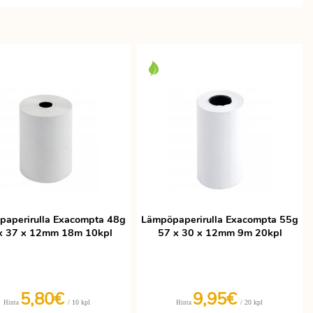
aperirulla Exacompta 48g
Lämpöpaperirulla Exacompta 55g
x 37 x 12mm 18m 10kpl
57 x 30 x 12mm 9m 20kpl
5,80€
9,95€
/ 10 kpl
/ 20 kpl
Hinta
Hinta