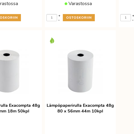
rastossa
Varastossa
+
-
-
ulla Exacompta 48g
Lämpöpaperirulla Exacompta 48g
7mm 18m 50kpl
80 x 56mm 44m 10kpl