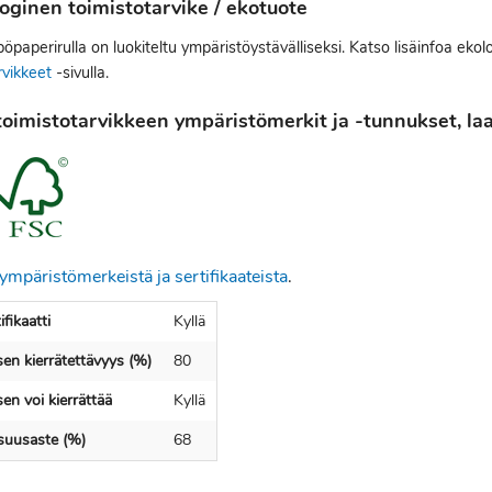
oginen toimistotarvike / ekotuote
paperirulla on luokiteltu ympäristöystävälliseksi. Katso lisäinfoa ekol
rvikkeet
-sivulla.
oimistotarvikkeen ympäristömerkit ja -tunnukset, laat
ympäristömerkeistä ja sertifikaateista
.
fikaatti
Kyllä
en kierrätettävyys (%)
80
en voi kierrättää
Kyllä
isuusaste (%)
68