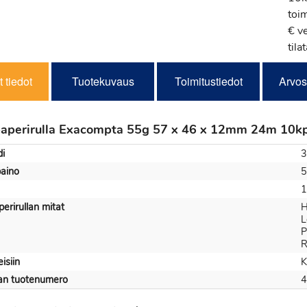
toi
€ v
tila
 tiedot
Tuotekuvaus
Toimitustiedot
Arvos
perirulla Exacompta 55g 57 x 46 x 12mm 24m 10kpl
i
3
aino
5
1
rirullan mitat
H
L
P
R
eisiin
K
jan tuotenumero
4