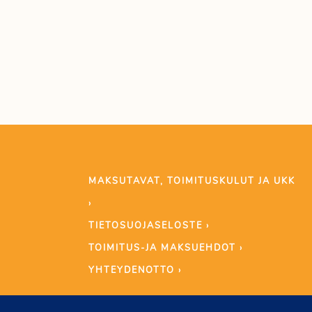
MAKSUTAVAT, TOIMITUSKULUT JA UKK
›
TIETOSUOJASELOSTE ›
TOIMITUS-JA MAKSUEHDOT ›
YHTEYDENOTTO ›