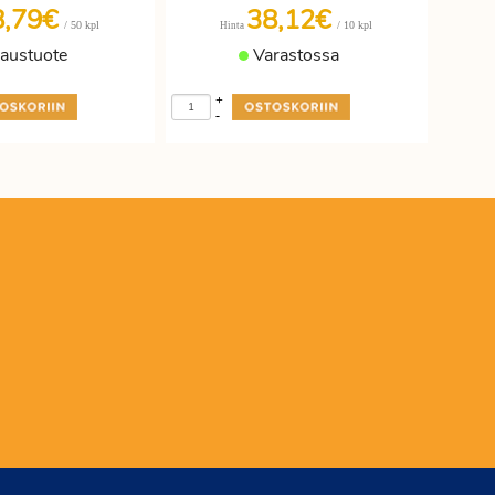
8,79€
38,12€
/ 50 kpl
/ 10 kpl
Hinta
laustuote
Varastossa
+
-