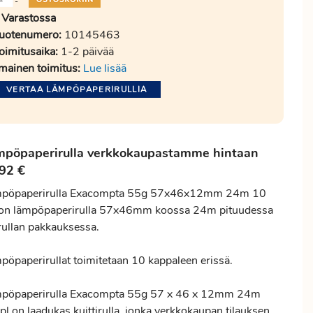
-
Varastossa
uotenumero:
10145463
oimitusaika:
1-2 päivää
lmainen toimitus:
Lue lisää
VERTAA LÄMPÖPAPERIRULLIA
mpöpaperirulla verkkokaupastamme hintaan
92 €
pöpaperirulla Exacompta 55g 57x46x12mm 24m 10
 on lämpöpaperirulla 57x46mm koossa 24m pituudessa
rullan pakkauksessa.
pöpaperirullat toimitetaan 10 kappaleen erissä.
pöpaperirulla Exacompta 55g 57 x 46 x 12mm 24m
pl on laadukas kuittirulla, jonka verkkokaupan tilauksen