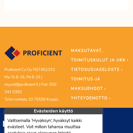
MAKSUTAVAT,
TOIMITUSKULUT JA UKK ›
TIETOSUOJASELOSTE ›
Proficient Co Oy FI07452333
Ma-To 8-16, Pe 8-15 |
TOIMITUS-JA
myynti@proficient.fi | Puh: 050
MAKSUEHDOT ›
341 0382
YHTEYDENOTTO ›
Tellervonkatu 10 70500 Kuopio
Evästeiden käyttö
Valitsemalla ’Hyväksyn’, hyväksyt kaikki
evästeet. Voit milloin tahansa muuttaa