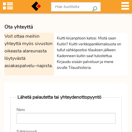
Ota yhteyttä
Voit ottaa meihin
Kuitti kirjanpitoon katosi. Mistä saan
yhteyttä myös sivuston
Kuitin? Kuitti verkkopankkimaksusta on
tullut sähköpostiisi tilauksen jälkeen.
oikeasta alareunasta
Kadonneen kuitin saat tulostettua.
löytyvästä
Kirjaudu sisään palveluun ja mene
asiakaspalvelu-napista.
sivulle Tilaushistoria.
Lähetä palautetta tai yhteydenottopyyntö
Nimi
Sähköposti