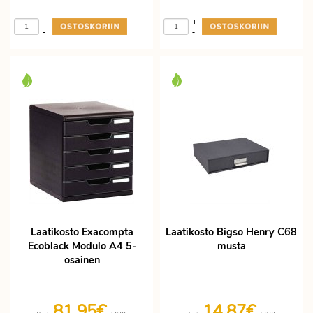
+
+
-
-
Laatikosto Exacompta
Laatikosto Bigso Henry C68
Ecoblack Modulo A4 5-
musta
osainen
81,95€
14,87€