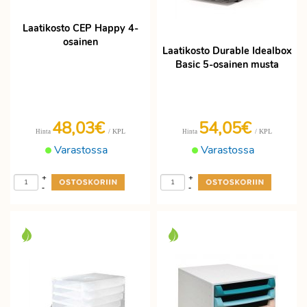
Laatikosto CEP Happy 4-
osainen
Laatikosto Durable Idealbox
Basic 5-osainen musta
48,03€
54,05€
/ KPL
/ KPL
Hinta
Hinta
Varastossa
Varastossa
+
+
-
-