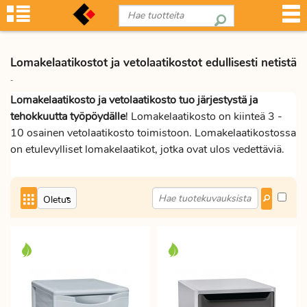
Lomakelaatikostot ja vetolaatikostot edullisesti netistä
-
Lomakelaatikosto ja vetolaatikosto tuo järjestystä ja
tehokkuutta työpöydälle
! Lomakelaatikosto on kiinteä 3 -
10 osainen vetolaatikosto toimistoon. Lomakelaatikostossa
on etulevylliset lomakelaatikot, jotka ovat ulos vedettäviä.
Lomakelaatikosto eli vetolaatikosto on mitoitettu A4
arkeille. Nyt on lomakelaatikostoissa tyylikkäitä värejä ja
mallivalikoimaa on laajennettu. Lomakelaatikosto on
toimiva ratkaisu toimiston asiakirjoille. Valitse hyvästä
laatikko valikoimasta sopiva lomakelaatikosto toimistoon ja
tilaa verkkokaupasta.