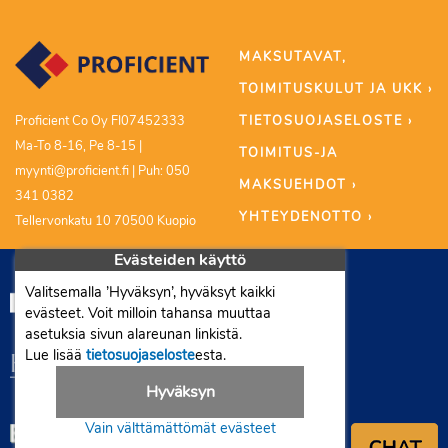
MAKSUTAVAT,
TOIMITUSKULUT JA UKK ›
TIETOSUOJASELOSTE ›
Proficient Co Oy FI07452333
Ma-To 8-16, Pe 8-15 |
TOIMITUS-JA
myynti@proficient.fi | Puh: 050
MAKSUEHDOT ›
341 0382
YHTEYDENOTTO ›
Tellervonkatu 10 70500 Kuopio
Evästeiden käyttö
Valitsemalla ’Hyväksyn’, hyväksyt kaikki
evästeet. Voit milloin tahansa muuttaa
asetuksia sivun alareunan linkistä.
Lue lisää
tietosuojaseloste
esta.
Hyväksyn
Vain välttämättömät evästeet