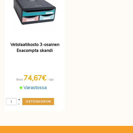
Vetolaatikosto 3-osainen
Exacompta skandi
74,67€
/ kpl
Hinta
Varastossa
+
-