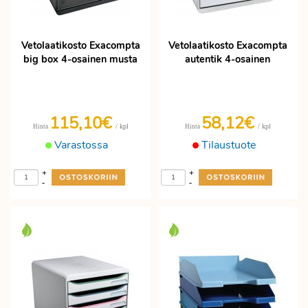
Vetolaatikosto Exacompta
Vetolaatikosto Exacompta
big box 4-osainen musta
autentik 4-osainen
115,10€
58,12€
/ kpl
/ kpl
Hinta
Hinta
Varastossa
Tilaustuote
+
+
-
-