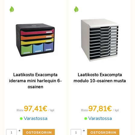
Laatikosto Exacompta
Laatikosto Exacompta
iderama mini harlequin 6-
modulo 10-osainen musta
osainen
97,41€
97,81€
/ kpl
/ kpl
Hinta
Hinta
Varastossa
Varastossa
+
+
-
-