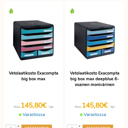
Vetolaatikosto Exacompta
Vetolaatikosto Exacompta
big box max
big box max deepblue 6-
osainen monivärinen
145,80€
145,80€
/ kpl
/ kpl
Hinta
Hinta
Varastossa
Varastossa
+
+