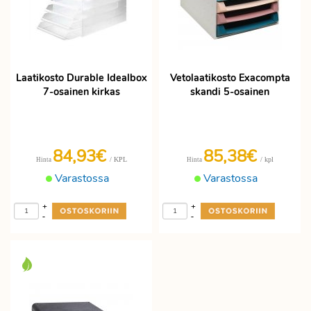
Laatikosto Durable Idealbox
Vetolaatikosto Exacompta
7-osainen kirkas
skandi 5-osainen
84,93€
85,38€
/ KPL
/ kpl
Hinta
Hinta
Varastossa
Varastossa
+
+
-
-