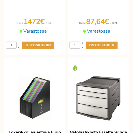
1472€
87,64€
/ KPL
/ KPL
Hinta
Hinta
Varastossa
Varastossa
+
+
-
-
Lokerikko laajentuva Eligo
Vetolaatikosto Esselte Vivida