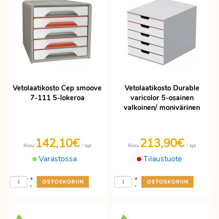
Vetolaatikosto Cep smoove
Vetolaatikosto Durable
7-111 5-lokeroa
varicolor 5-osainen
valkoinen/ monivärinen
142,10€
213,90€
/ kpl
/ kpl
Hinta
Hinta
Varastossa
Tilaustuote
+
+
-
-