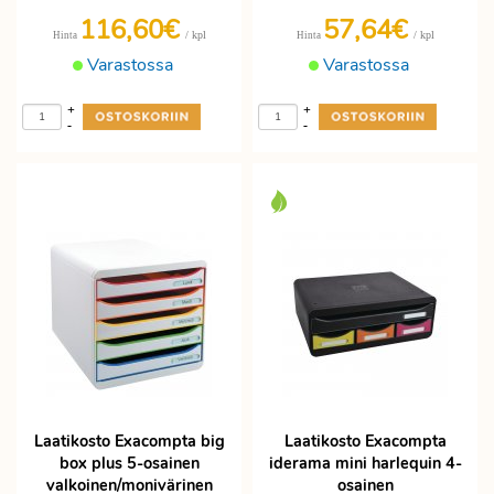
116,60€
57,64€
/ kpl
/ kpl
Hinta
Hinta
Varastossa
Varastossa
+
+
-
-
Laatikosto Exacompta big
Laatikosto Exacompta
box plus 5-osainen
iderama mini harlequin 4-
valkoinen/monivärinen
osainen