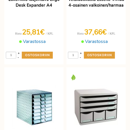
Desk Expander A4
4-osainen valkoinen/harmaa
25,81€
37,66€
/ KPL
/ KPL
Hinta
Hinta
Varastossa
Varastossa
+
+
-
-