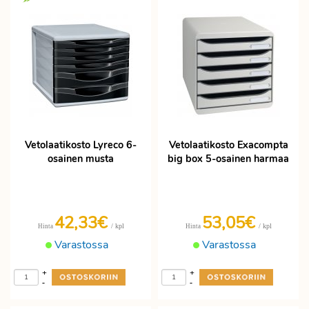
Vetolaatikosto Lyreco 6-
Vetolaatikosto Exacompta
osainen musta
big box 5-osainen harmaa
42,33€
53,05€
/ kpl
/ kpl
Hinta
Hinta
Varastossa
Varastossa
+
+
-
-