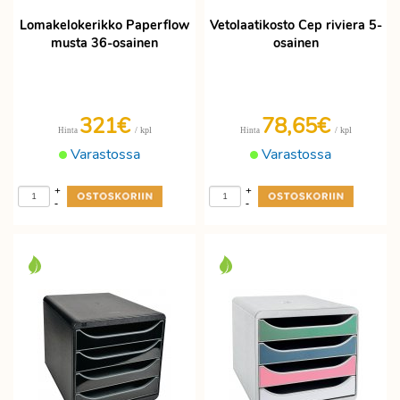
Lomakelokerikko Paperflow
Vetolaatikosto Cep riviera 5-
musta 36-osainen
osainen
321€
78,65€
/ kpl
/ kpl
Hinta
Hinta
Varastossa
Varastossa
+
+
-
-