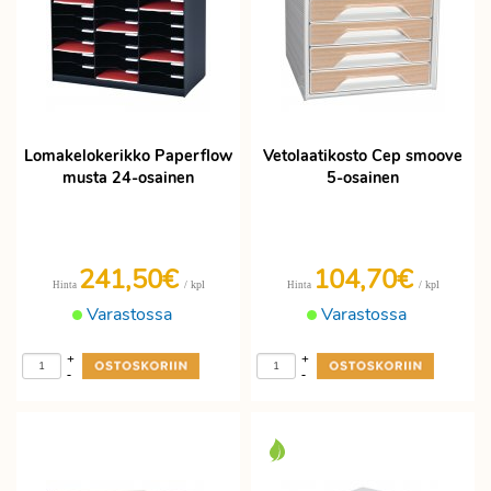
Lomakelokerikko Paperflow
Vetolaatikosto Cep smoove
musta 24-osainen
5-osainen
241,50€
104,70€
/ kpl
/ kpl
Hinta
Hinta
Varastossa
Varastossa
+
+
-
-