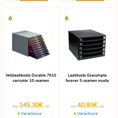
Vetolaatikosto Durable 7610
Laatikosto Exacompta
varicolor 10-osainen
forever 5-osainen musta
145,30€
40,83€
/ kpl
/ kpl
Hinta
Hinta
Varastossa
Varastossa