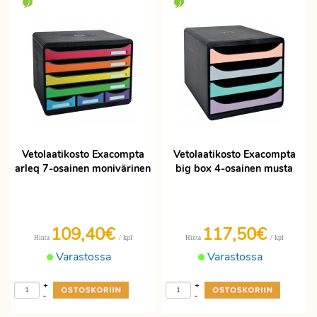
Vetolaatikosto Exacompta
Vetolaatikosto Exacompta
arleq 7-osainen monivärinen
big box 4-osainen musta
109,40€
117,50€
/ kpl
/ kpl
Hinta
Hinta
Varastossa
Varastossa
+
+
-
-