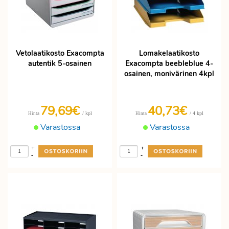
Vetolaatikosto Exacompta
Lomakelaatikosto
autentik 5-osainen
Exacompta beebleblue 4-
osainen, monivärinen 4kpl
79,69€
40,73€
/ kpl
/ 4 kpl
Hinta
Hinta
Varastossa
Varastossa
+
+
-
-