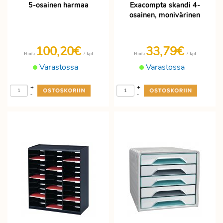
5-osainen harmaa
Exacompta skandi 4-
osainen, monivärinen
100,20€
33,79€
/ kpl
/ kpl
Hinta
Hinta
Varastossa
Varastossa
+
+
-
-