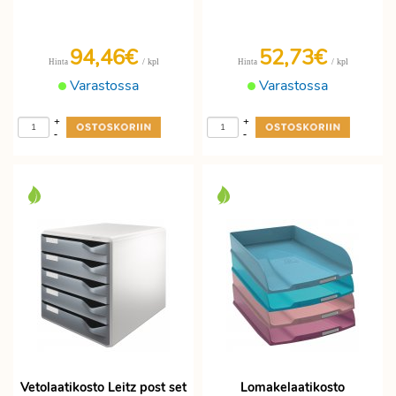
94,46€
52,73€
/ kpl
/ kpl
Hinta
Hinta
Varastossa
Varastossa
+
+
-
-
Vetolaatikosto Leitz post set
Lomakelaatikosto