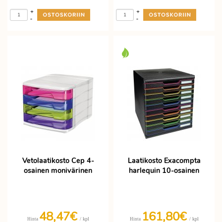
+
+
-
-
Vetolaatikosto Cep 4-
Laatikosto Exacompta
osainen monivärinen
harlequin 10-osainen
48,47€
161,80€
/ kpl
/ kpl
Hinta
Hinta