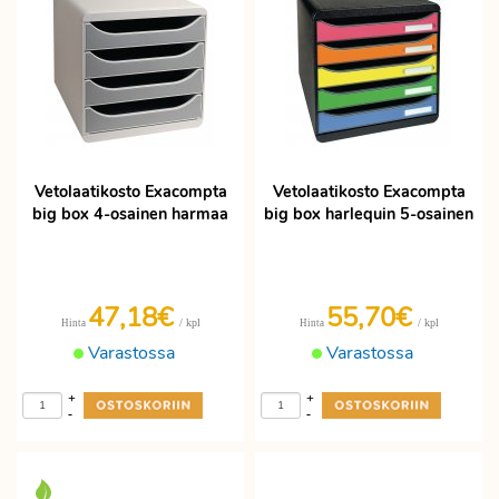
Vetolaatikosto Exacompta
Vetolaatikosto Exacompta
big box 4-osainen harmaa
big box harlequin 5-osainen
47,18€
55,70€
/ kpl
/ kpl
Hinta
Hinta
Varastossa
Varastossa
+
+
-
-