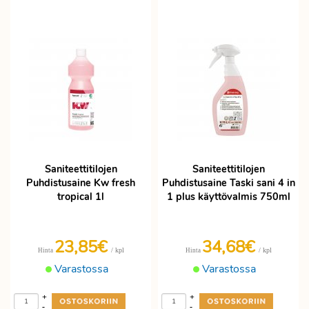
Saniteettitilojen
Saniteettitilojen
Puhdistusaine Kw fresh
Puhdistusaine Taski sani 4 in
tropical 1l
1 plus käyttövalmis 750ml
23,85€
34,68€
/ kpl
/ kpl
Hinta
Hinta
Varastossa
Varastossa
+
+
-
-