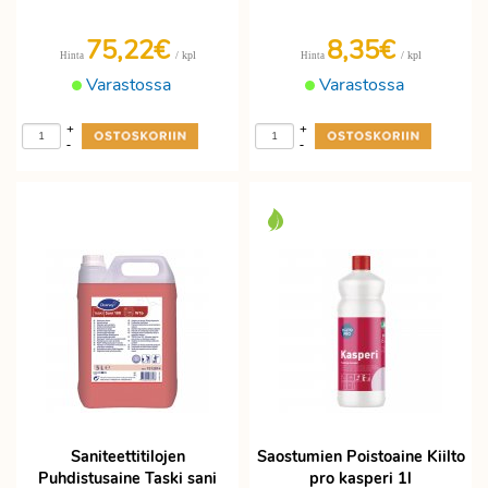
75,22€
8,35€
/ kpl
/ kpl
Hinta
Hinta
Varastossa
Varastossa
+
+
-
-
Saniteettitilojen
Saostumien Poistoaine Kiilto
Puhdistusaine Taski sani
pro kasperi 1l