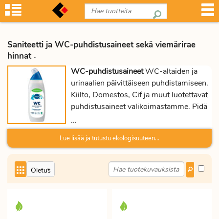
Saniteetti ja WC-puhdistusaineet sekä viemärirae
hinnat
-
WC-puhdistusaineet
WC-altaiden ja
urinaalien päivittäiseen puhdistamiseen.
Kiilto, Domestos, Cif ja muut luotettavat
puhdistusaineet valikoimastamme. Pidä
saniteettitilat hygieenisinä Proficientin
...
siivousaineilla ja -tarvikkeilla. WC-
Lue lisää ja tutustu ekologisuuteen...
puhdistusaineet ovat turvallisia
posliinille ja lasitetuille pinnoille.
Viemärinavausrae
avaa saniteettitilojen
tukkeutuneet viemäriputket. Viemärirae
hajottaa tehokkaasti rasva- ja
tekstiilitukkeutumia sekä hiuksia ja muita
eloperäisiä jätteitä.