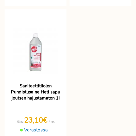
Saniteettitilojen
Puhdistusaine Heti sapu
joutsen hajustamaton 1l
23,10€
/ kpl
Hinta
Varastossa