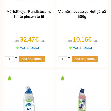
Märkätilojen Puhdistusaine
Viemärinavausrae Heti järeä
Kiilto pluswhite 5l
500g
32,47€
10,16€
/ kpl
/ kpl
Hinta
Hinta
Varastossa
Varastossa
+
+
-
-