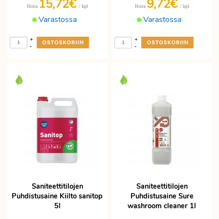
15,72€
9,72€
/ kpl
/ kpl
Hinta
Hinta
Varastossa
Varastossa
+
+
-
-
Saniteettitilojen
Saniteettitilojen
Puhdistusaine Kiilto sanitop
Puhdistusaine Sure
5l
washroom cleaner 1l