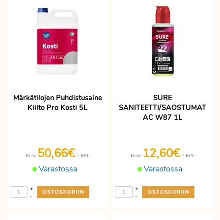
Märkätilojen Puhdistusaine
SURE
Kiilto Pro Kosti 5L
SANITEETTI/SAOSTUMAT
AC W87 1L
50,66€
12,60€
/ KPL
/ KPL
Hinta
Hinta
Varastossa
Varastossa
+
+
-
-