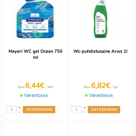
Mayeri WC gel Ocean 750
Wc-puhdistusaine Arws 1l
ml
6,44€
6,82€
/ KPL
/ kpl
Hinta
Hinta
Varastossa
Varastossa
+
+
-
-