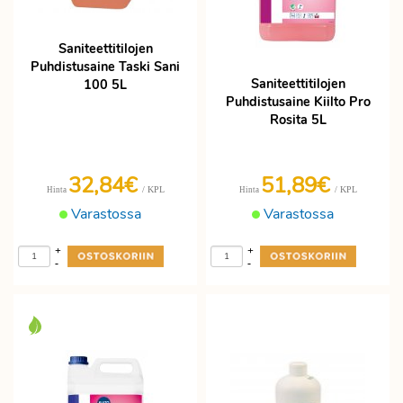
Saniteettitilojen
Puhdistusaine Taski Sani
Saniteettitilojen
100 5L
Puhdistusaine Kiilto Pro
Rosita 5L
32,84€
51,89€
/ KPL
/ KPL
Hinta
Hinta
Varastossa
Varastossa
+
+
-
-