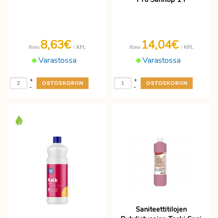
8,63€
14,04€
/ KPL
/ KPL
Hinta
Hinta
Varastossa
Varastossa
+
+
-
-
Saniteettitilojen