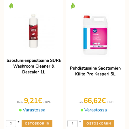
Saostumienpoistoaine SURE
Washroom Cleaner &
Puhdistusaine Saostumien
Descaler 1L
Kiilto Pro Kasperi 5L
9,21€
66,62€
/ KPL
/ KPL
Hinta
Hinta
Varastossa
Varastossa
+
+
-
-