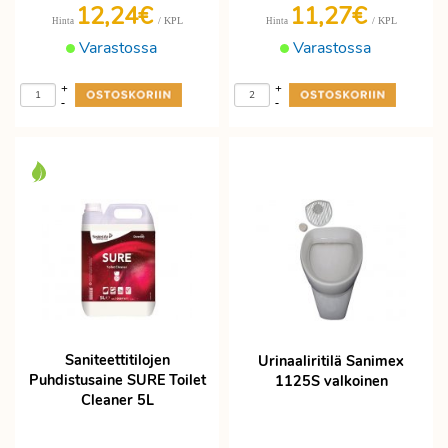
12,24€
11,27€
/ KPL
/ KPL
Hinta
Hinta
Varastossa
Varastossa
+
+
-
-
Saniteettitilojen
Urinaaliritilä Sanimex
Puhdistusaine SURE Toilet
1125S valkoinen
Cleaner 5L