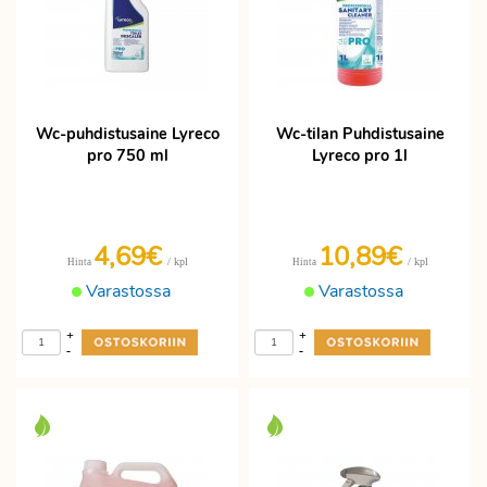
Wc-puhdistusaine Lyreco
Wc-tilan Puhdistusaine
pro 750 ml
Lyreco pro 1l
4,69€
10,89€
/ kpl
/ kpl
Hinta
Hinta
Varastossa
Varastossa
+
+
-
-