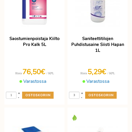
Saostumienpoistaja Kiilto
Saniteettitilojen
Pro Kalk 5L
Puhdistusaine Siisti Hapan
1L
76,50€
5,29€
/ KPL
/ KPL
Hinta
Hinta
Varastossa
Varastossa
+
+
-
-