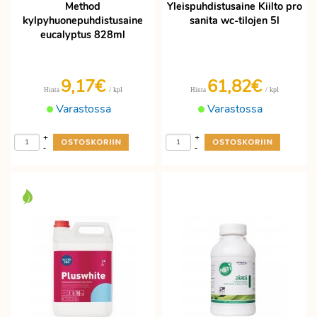
Method
Yleispuhdistusaine Kiilto pro
kylpyhuonepuhdistusaine
sanita wc-tilojen 5l
eucalyptus 828ml
9,17€
61,82€
/ kpl
/ kpl
Hinta
Hinta
Varastossa
Varastossa
+
+
-
-