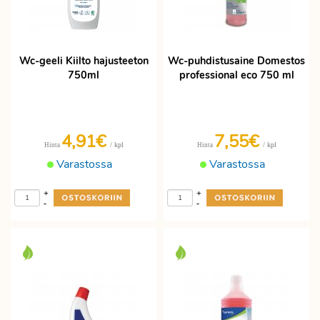
Wc-geeli Kiilto hajusteeton
Wc-puhdistusaine Domestos
750ml
professional eco 750 ml
4,91€
7,55€
/ kpl
/ kpl
Hinta
Hinta
Varastossa
Varastossa
+
+
-
-