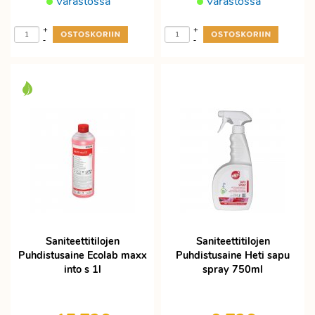
Varastossa
Varastossa
+
+
-
-
Saniteettitilojen
Saniteettitilojen
Puhdistusaine Ecolab maxx
Puhdistusaine Heti sapu
into s 1l
spray 750ml