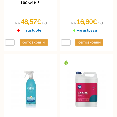
100 w1b 5l
48,57€
16,80€
/ kpl
/ kpl
Hinta
Hinta
Tilaustuote
Varastossa
+
+
-
-