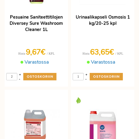
Pesuaine Saniteettitilojen
Urinaalikapseli Osmosis 1
Diversey Sure Washroom
kg/20-25 kpl
Cleaner 1L
9,67€
63,65€
/ KPL
/ KPL
Hinta
Hinta
Varastossa
Varastossa
+
+
-
-