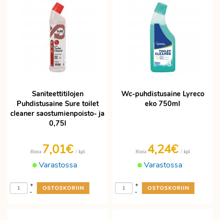
Saniteettitilojen
Wc-puhdistusaine Lyreco
Puhdistusaine Sure toilet
eko 750ml
cleaner saostumienpoisto- ja
0,75l
7,01€
4,24€
/ kpl
/ kpl
Hinta
Hinta
Varastossa
Varastossa
+
+
-
-