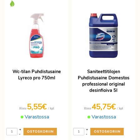
Wc-tilan Puhdistusaine
Saniteettitilojen
Lyreco pro 750ml
Puhdistusaine Domestos
professional original
desinfioiva 5l
5,55€
45,75€
/ kpl
/ kpl
Hinta
Hinta
Varastossa
Varastossa
+
+
-
-