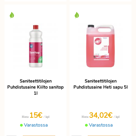
Saniteettitilojen
Saniteettitilojen
Puhdistusaine Kiilto sanitop
Puhdistusaine Heti sapu 5l
1l
15€
34,02€
/ kpl
/ kpl
Hinta
Hinta
Varastossa
Varastossa