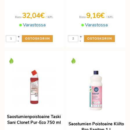
32,04€
9,16€
/ KPL
/ KPL
Hinta
Hinta
Varastossa
Varastossa
+
+
-
-
Saostumienpoistoaine Taski
Sani Clonet Pur-Eco 750 ml
Saostumien Poistoaine Kiilto
Pro Sanitop 1 l