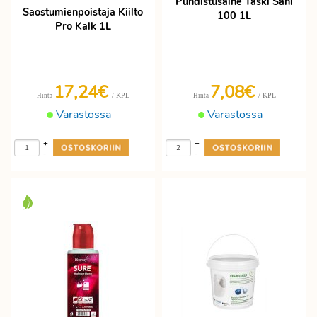
Puhdistusaine Taski Sani
Saostumienpoistaja Kiilto
100 1L
Pro Kalk 1L
17,24€
7,08€
/ KPL
/ KPL
Hinta
Hinta
Varastossa
Varastossa
+
+
-
-