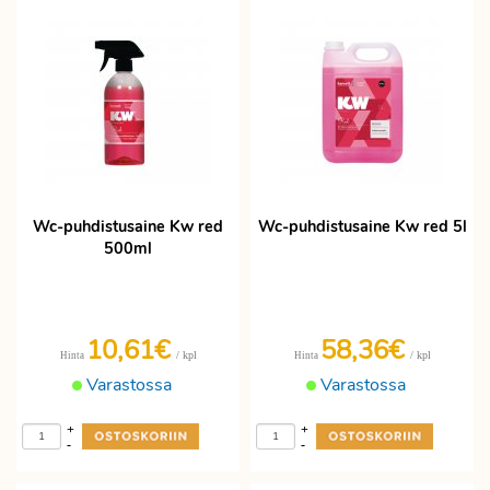
Wc-puhdistusaine Kw red
Wc-puhdistusaine Kw red 5l
500ml
10,61€
58,36€
/ kpl
/ kpl
Hinta
Hinta
Varastossa
Varastossa
+
+
-
-