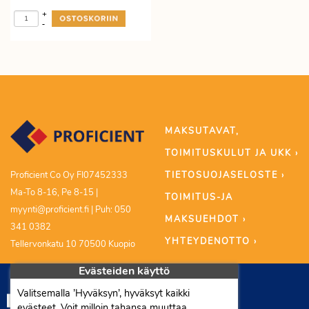
+
-
MAKSUTAVAT,
TOIMITUSKULUT JA UKK ›
TIETOSUOJASELOSTE ›
Proficient Co Oy FI07452333
Ma-To 8-16, Pe 8-15 |
TOIMITUS-JA
myynti@proficient.fi | Puh: 050
MAKSUEHDOT ›
341 0382
YHTEYDENOTTO ›
Tellervonkatu 10 70500 Kuopio
Evästeiden käyttö
Valitsemalla ’Hyväksyn’, hyväksyt kaikki
evästeet. Voit milloin tahansa muuttaa