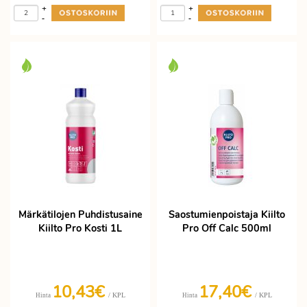
+
+
-
-
Märkätilojen Puhdistusaine
Saostumienpoistaja Kiilto
Kiilto Pro Kosti 1L
Pro Off Calc 500ml
10,43€
17,40€
/ KPL
/ KPL
Hinta
Hinta