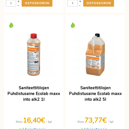
+
+
-
-
Saniteettitilojen
Saniteettitilojen
Puhdistusaine Ecolab maxx
Puhdistusaine Ecolab maxx
into alk2 1l
into alk2 5l
16,40€
73,77€
/ kpl
/ kpl
Hinta
Hinta