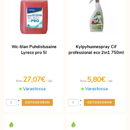
Wc-tilan Puhdistusaine
Kylpyhuonespray Cif
Lyreco pro 5l
professional eco 2in1 750ml
27,07€
5,80€
/ kpl
/ kpl
Hinta
Hinta
Varastossa
Varastossa
+
+
-
-