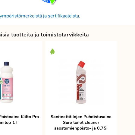
ympäristömerkeistä ja sertifikaateista
.
sia tuotteita ja toimistotarvikkeita
oistoaine Kiilto Pro
Saniteettitilojen Puhdistusaine
nitop 1 l
Sure toilet cleaner
saostumienpoisto- ja 0,75l