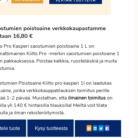
VERTAA TUOTTEITA
-
ostumien poistoaine verkkokaupastamme
taan 16,80 €
lto Pro Kasperi saostumien poistoaine 1 L on
attimainen Kiilto Pro -merkin saostumien poistoaine 1
an pakkauksessa. Poistaa kalkkia, ruosteläiskiä ja muita
stumia.
stumien Poistoaine Kiilto pro kasperi 1l on laadukas
uaine, jonka verkkokauppatilauksen
toimitus
perille
tää 1-2 päivää. Muistathan, että
ilmainen
toimitus
on
illa yli 140 € hintaisilla tilauksilla! Meiltä voit tilata
ulla ja ilman rekisteröitymistä.
tele tuote
Kysy tuotteesta