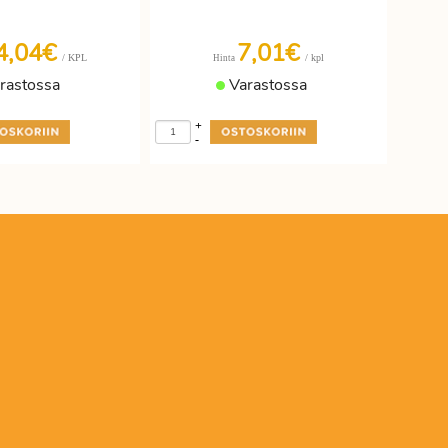
4,04€
7,01€
/ KPL
/ kpl
Hinta
rastossa
Varastossa
+
-