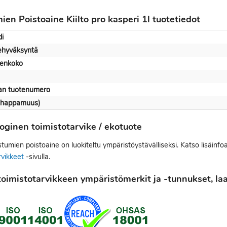
ien Poistoaine Kiilto pro kasperi 1l tuotetiedot
i
kehyväksyntä
enkoko
jan tuotenumero
(happamuus)
oginen toimistotarvike / ekotuote
umien poistoaine on luokiteltu ympäristöystävälliseksi. Katso lisäinfo
rvikkeet
-sivulla.
oimistotarvikkeen ympäristömerkit ja -tunnukset, laat