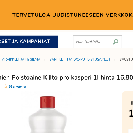
TERVETULOA UUDISTUNEESEEN VERKKO
KSET JA KAMPANJAT
STARVIKKEET JA HYGIENIA
SANITEETTI JA WC-PUHDISTUSAINEET
SAOSTUM
en Poistoaine Kiilto pro kasperi 1l hinta 16,8
★
☆
8 arviota
Hi