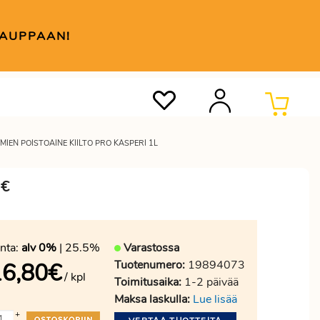
KAUPPAAN!
IEN POISTOAINE KIILTO PRO KASPERI 1L
0€
nta:
alv 0%
| 25.5%
Varastossa
Tuotenumero:
19894073
16,80
€
/ kpl
Toimitusaika:
1-2 päivää
Maksa laskulla:
Lue lisää
+