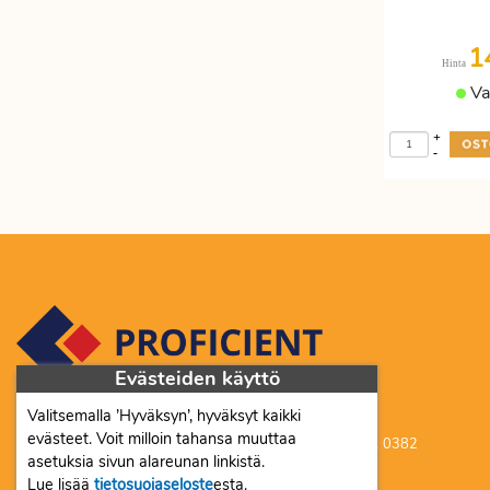
Etätyöhön
Värinauhat
1
Työkalut
Hinta
Va
+
-
Evästeiden käyttö
Valitsemalla ’Hyväksyn’, hyväksyt kaikki
Proficient Co Oy FI07452333
evästeet. Voit milloin tahansa muuttaa
Ma-To 8-16, Pe 8-15 | myynti@proficient.fi | Puh: 050 341 0382
asetuksia sivun alareunan linkistä.
Tellervonkatu 10 70500 Kuopio
Lue lisää
tietosuojaseloste
esta.