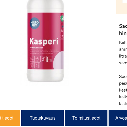
Sa
hin
Kii
amm
litr
sao
Sao
pes
kes
kaik
lask
 tiedot
Tuotekuvaus
Toimitustiedot
Arvos