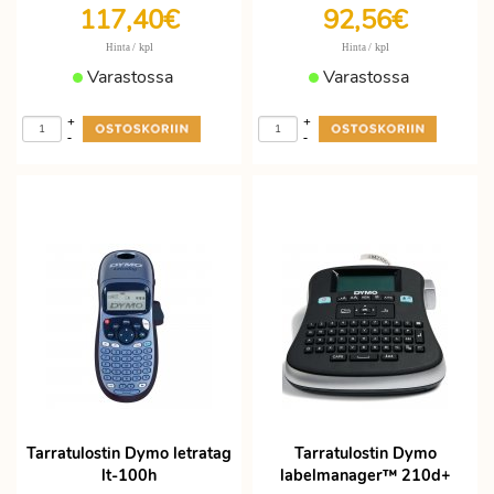
117,40€
92,56€
/ kpl
/ kpl
Hinta
Hinta
Varastossa
Varastossa
+
+
-
-
Tarratulostin Dymo letratag
Tarratulostin Dymo
lt-100h
labelmanager™ 210d+