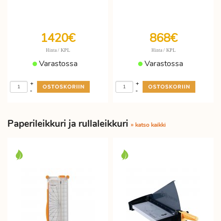
1420€
868€
/ KPL
/ KPL
Hinta
Hinta
Varastossa
Varastossa
+
+
-
-
Paperileikkuri ja rullaleikkuri
» katso kaikki