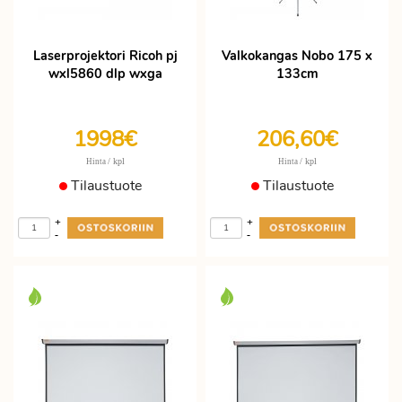
Laserprojektori Ricoh pj
Valkokangas Nobo 175 x
wxl5860 dlp wxga
133cm
1998€
206,60€
/ kpl
/ kpl
Hinta
Hinta
Tilaustuote
Tilaustuote
+
+
-
-