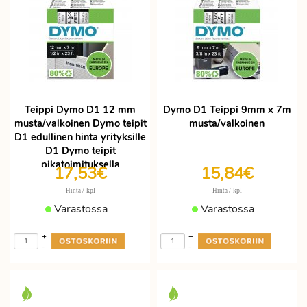
Teippi Dymo D1 12 mm
Dymo D1 Teippi 9mm x 7m
musta/valkoinen Dymo teipit
musta/valkoinen
D1 edullinen hinta yrityksille
D1 Dymo teipit
pikatoimituksella
17,53€
15,84€
/ kpl
/ kpl
Hinta
Hinta
Varastossa
Varastossa
+
+
-
-