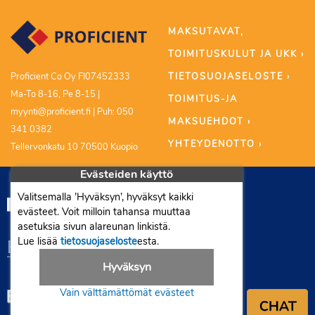
MAKSUTAVAT,
TOIMITUSKULUT JA UKK ›
TIETOSUOJASELOSTE ›
Proficient Co Oy FI07452333
Ma-To 8-16, Pe 8-15 |
TOIMITUS-JA
myynti@proficient.fi | Puh: 050
MAKSUEHDOT ›
341 0382
YHTEYDENOTTO ›
Tellervonkatu 10 70500 Kuopio
Evästeiden käyttö
Valitsemalla ’Hyväksyn’, hyväksyt kaikki
evästeet. Voit milloin tahansa muuttaa
asetuksia sivun alareunan linkistä.
Lue lisää
tietosuojaseloste
esta.
Hyväksyn
Vain välttämättömät evästeet