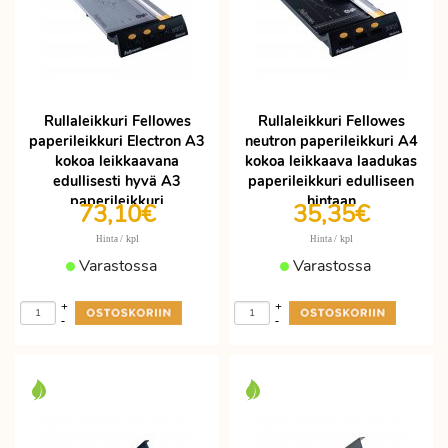
Rullaleikkuri Fellowes
Rullaleikkuri Fellowes
paperileikkuri Electron A3
neutron paperileikkuri A4
kokoa leikkaavana
kokoa leikkaava laadukas
edullisesti hyvä A3
paperileikkuri edulliseen
paperileikkuri
hintaan
73,10€
35,35€
ammattikäyttöön
/ kpl
/ kpl
Hinta
Hinta
Varastossa
Varastossa
+
+
-
-