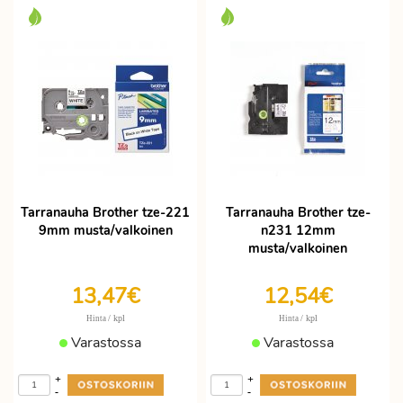
Tarranauha Brother tze-221
Tarranauha Brother tze-
9mm musta/valkoinen
n231 12mm
musta/valkoinen
13,47€
12,54€
/ kpl
/ kpl
Hinta
Hinta
Varastossa
Varastossa
+
+
-
-