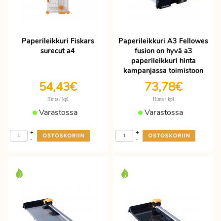
Paperileikkuri Fiskars
Paperileikkuri A3 Fellowes
surecut a4
fusion on hyvä a3
paperileikkuri hinta
kampanjassa toimistoon
54,43€
73,78€
/ kpl
/ kpl
Hinta
Hinta
Varastossa
Varastossa
+
+
-
-