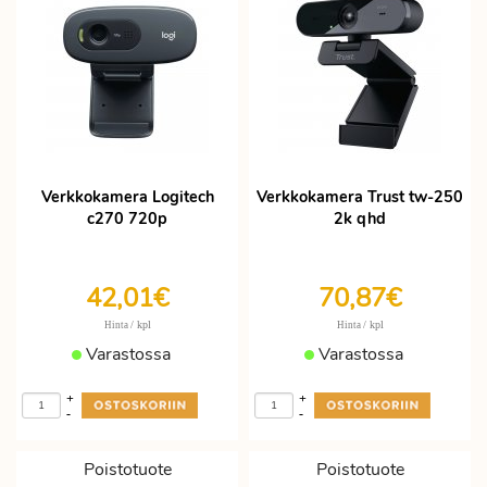
Verkkokamera Logitech
Verkkokamera Trust tw-250
c270 720p
2k qhd
42,01€
70,87€
/ kpl
/ kpl
Hinta
Hinta
Varastossa
Varastossa
+
+
-
-
Poistotuote
Poistotuote