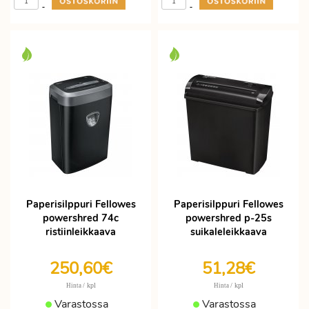
-
-
Paperisilppuri Fellowes
Paperisilppuri Fellowes
powershred 74c
powershred p-25s
ristiinleikkaava
suikaleleikkaava
250,60€
51,28€
/ kpl
/ kpl
Hinta
Hinta
Varastossa
Varastossa