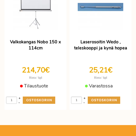
Valkokangas Nobo 150 x
Laserosoitin Wedo ,
114cm
teleskooppi ja kynä hopea
214,70€
25,21€
/ kpl
/ kpl
Hinta
Hinta
Tilaustuote
Varastossa
+
+
-
-