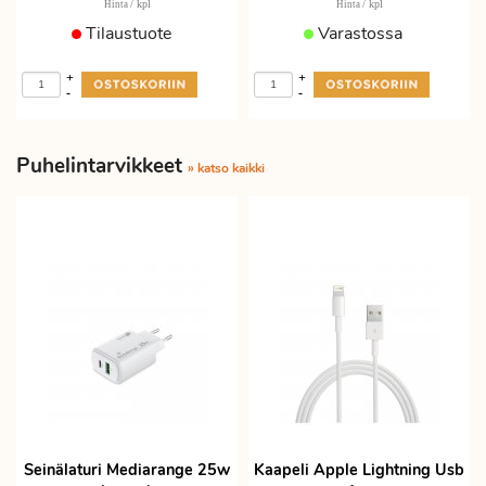
/ kpl
/ kpl
Hinta
Hinta
Tilaustuote
Varastossa
+
+
-
-
Puhelintarvikkeet
» katso kaikki
Seinälaturi Mediarange 25w
Kaapeli Apple Lightning Usb