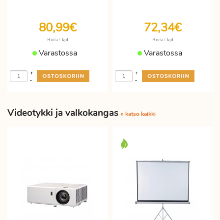
80,99€
72,34€
/ kpl
/ kpl
Hinta
Hinta
Varastossa
Varastossa
+
+
-
-
Videotykki ja valkokangas
» katso kaikki