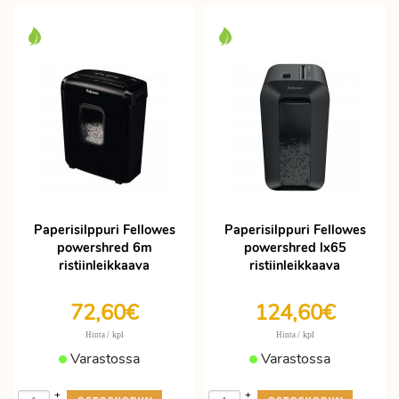
Paperisilppuri Fellowes
Paperisilppuri Fellowes
powershred 6m
powershred lx65
ristiinleikkaava
ristiinleikkaava
72,60€
124,60€
/ kpl
/ kpl
Hinta
Hinta
Varastossa
Varastossa
+
+