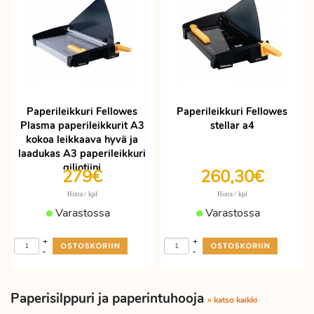
Paperileikkuri Fellowes
Paperileikkuri Fellowes
Plasma paperileikkurit A3
stellar a4
kokoa leikkaava hyvä ja
laadukas A3 paperileikkuri
giljotiini
279€
260,30€
/ kpl
/ kpl
Hinta
Hinta
Varastossa
Varastossa
+
+
-
-
Paperisilppuri ja paperintuhooja
» katso kaikki