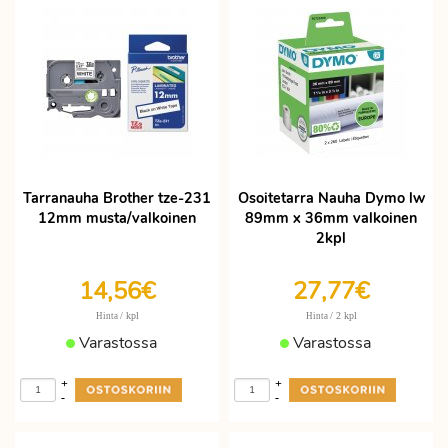
Tarranauha Brother tze-231
Osoitetarra Nauha Dymo lw
12mm musta/valkoinen
89mm x 36mm valkoinen
2kpl
14,56€
27,77€
/ kpl
/ 2 kpl
Hinta
Hinta
Varastossa
Varastossa
+
+
-
-