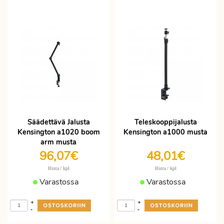
Säädettävä Jalusta
Teleskooppijalusta
Kensington a1020 boom
Kensington a1000 musta
arm musta
96,07€
48,01€
/ kpl
/ kpl
Hinta
Hinta
Varastossa
Varastossa
+
+
-
-