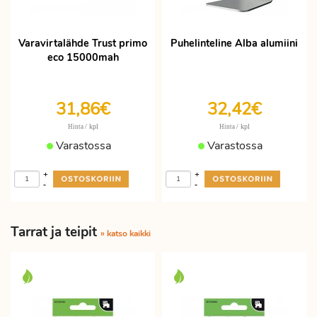
Varavirtalähde Trust primo
Puhelinteline Alba alumiini
eco 15000mah
31,86€
32,42€
/ kpl
/ kpl
Hinta
Hinta
Varastossa
Varastossa
+
+
-
-
Tarrat ja teipit
» katso kaikki