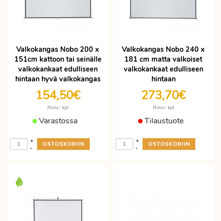
Valkokangas Nobo 200 x
Valkokangas Nobo 240 x
151cm kattoon tai seinälle
181 cm matta valkoiset
valkokankaat edulliseen
valkokankaat edulliseen
hintaan hyvä valkokangas
hintaan
154,50€
273,70€
/ kpl
/ kpl
Hinta
Hinta
Varastossa
Tilaustuote
+
+
-
-