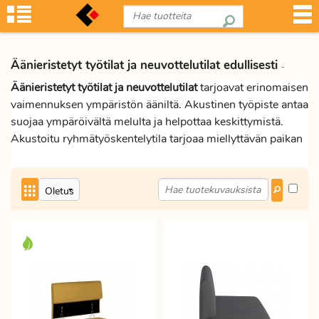
Äänieristetyt työtilat ja neuvottelutilat edullisesti
-
Äänieristetyt työtilat ja neuvottelutilat
tarjoavat erinomaisen
vaimennuksen ympäristön ääniltä. Akustinen työpiste antaa
suojaa ympäröivältä melulta ja helpottaa keskittymistä.
Akustoitu ryhmätyöskentelytila tarjoaa miellyttävän paikan
presentaatioille, brainstormingille ja videokonferensseille.