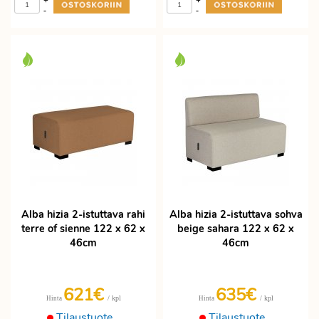
+
+
-
-
Alba hizia 2-istuttava rahi
Alba hizia 2-istuttava sohva
terre of sienne 122 x 62 x
beige sahara 122 x 62 x
46cm
46cm
621€
635€
/ kpl
/ kpl
Hinta
Hinta
Tilaustuote
Tilaustuote