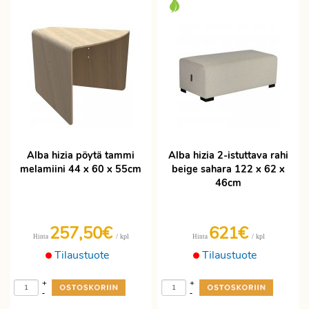
Alba hizia pöytä tammi
Alba hizia 2-istuttava rahi
melamiini 44 x 60 x 55cm
beige sahara 122 x 62 x
46cm
257,50€
621€
/ kpl
/ kpl
Hinta
Hinta
Tilaustuote
Tilaustuote
+
+
-
-