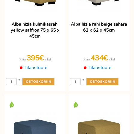
Alba hizia kulmikasrahi
Alba hizia rahi beige sahara
yellow saffron 75 x 65 x
62 x 62 x 45cm
45cm
395€
434€
/ kpl
/ kpl
Hinta
Hinta
Tilaustuote
Tilaustuote
+
+
-
-