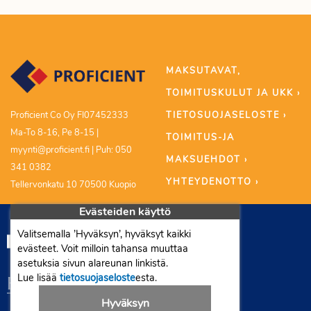
MAKSUTAVAT,
TOIMITUSKULUT JA UKK ›
TIETOSUOJASELOSTE ›
Proficient Co Oy FI07452333
Ma-To 8-16, Pe 8-15 |
TOIMITUS-JA
myynti@proficient.fi | Puh: 050
MAKSUEHDOT ›
341 0382
YHTEYDENOTTO ›
Tellervonkatu 10 70500 Kuopio
Evästeiden käyttö
Valitsemalla ’Hyväksyn’, hyväksyt kaikki
evästeet. Voit milloin tahansa muuttaa
asetuksia sivun alareunan linkistä.
Lue lisää
tietosuojaseloste
esta.
Hyväksyn