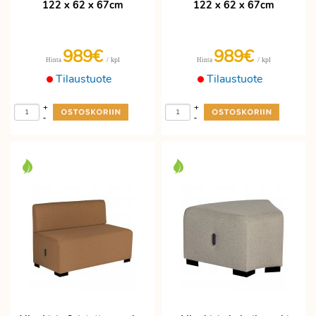
122 x 62 x 67cm
122 x 62 x 67cm
989€
989€
/ kpl
/ kpl
Hinta
Hinta
Tilaustuote
Tilaustuote
+
+
-
-