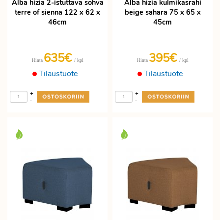
Alba hizia 2-istuttava sohva
Alba hizia kulmikasrahi
terre of sienna 122 x 62 x
beige sahara 75 x 65 x
46cm
45cm
635€
395€
/ kpl
/ kpl
Hinta
Hinta
Tilaustuote
Tilaustuote
+
+
-
-