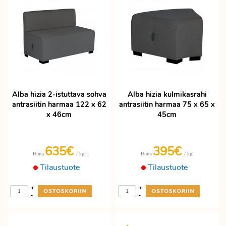
Alba hizia 2-istuttava sohva
Alba hizia kulmikasrahi
antrasiitin harmaa 122 x 62
antrasiitin harmaa 75 x 65 x
x 46cm
45cm
635€
395€
/ kpl
/ kpl
Hinta
Hinta
Tilaustuote
Tilaustuote
+
+
-
-