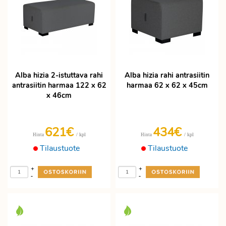
Alba hizia 2-istuttava rahi
Alba hizia rahi antrasiitin
antrasiitin harmaa 122 x 62
harmaa 62 x 62 x 45cm
x 46cm
621€
434€
/ kpl
/ kpl
Hinta
Hinta
Tilaustuote
Tilaustuote
+
+
-
-