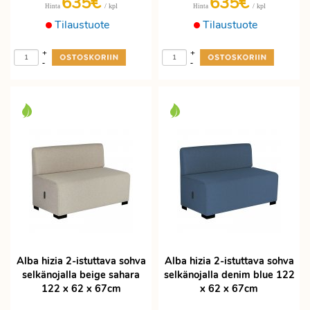
635€
635€
/ kpl
/ kpl
Hinta
Hinta
Tilaustuote
Tilaustuote
+
+
-
-
Alba hizia 2-istuttava sohva
Alba hizia 2-istuttava sohva
selkänojalla beige sahara
selkänojalla denim blue 122
122 x 62 x 67cm
x 62 x 67cm