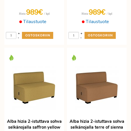
989€
989€
/ kpl
/ kpl
Hinta
Hinta
Tilaustuote
Tilaustuote
+
+
-
-
Alba hizia 2-istuttava sohva
Alba hizia 2-istuttava sohva
selkänojalla saffron yellow
selkänojalla terre of sienna