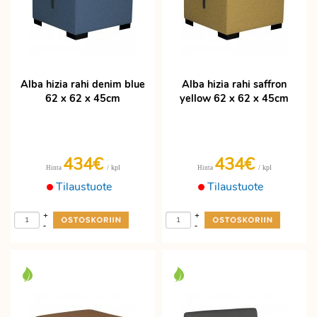
Alba hizia rahi denim blue
Alba hizia rahi saffron
62 x 62 x 45cm
yellow 62 x 62 x 45cm
434€
434€
/ kpl
/ kpl
Hinta
Hinta
Tilaustuote
Tilaustuote
+
+
-
-