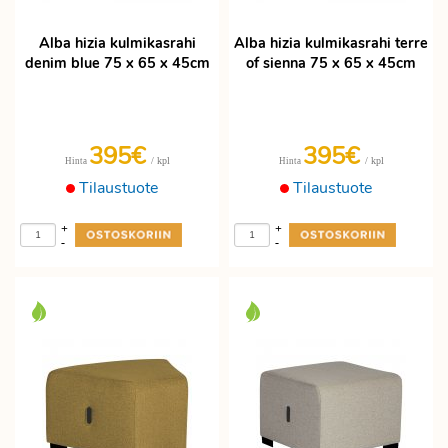
Alba hizia kulmikasrahi
Alba hizia kulmikasrahi terre
denim blue 75 x 65 x 45cm
of sienna 75 x 65 x 45cm
395€
395€
/ kpl
/ kpl
Hinta
Hinta
Tilaustuote
Tilaustuote
+
+
-
-