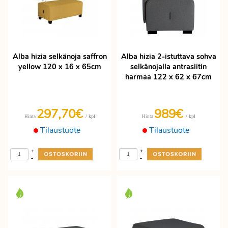
Alba hizia selkänoja saffron
Alba hizia 2-istuttava sohva
yellow 120 x 16 x 65cm
selkänojalla antrasiitin
harmaa 122 x 62 x 67cm
297,70€
989€
/ kpl
/ kpl
Hinta
Hinta
Tilaustuote
Tilaustuote
+
+
-
-