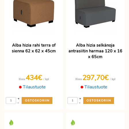
Alba hizia rahi terra of
Alba hizia selkänoja
sienna 62 x 62 x 45cm
antrasiitin harmaa 120 x 16
x 65cm
434€
297,70€
/ kpl
/ kpl
Hinta
Hinta
Tilaustuote
Tilaustuote
+
+
-
-