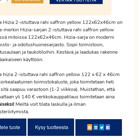
VERTAA TUOTTEITA
-
a Hizia 2-istuttava rahi saffron yellow 122x62x46cm on
a-merkin Hizia-sarjan 2-istuttava rahi saffron yellow
issä mitoissa 122x62x46cm. Hizia-sarja on moderni
misto- ja odotushuonesarjasto. Sopii toimistoon,
tusaulaan ja taukotiloihin. Kestävä ja laadukas rakenne
äaikaiseen käyttöön.
a hizia 2-istuttava rahi saffron yellow 122 x 62 x 46cm
orkealaatuinen toimistokaluste, joka toimitetaan heti
sitä saapuu varastoon (1-2 viikkoa). Muistathan, että
naltaan yli 140 € verkkokauppatilaus toimitetaan aina
iseksi!
Meiltä voit tilata laskulla ja ilman
steröitymistä.
tele tuote
Kysy tuotteesta