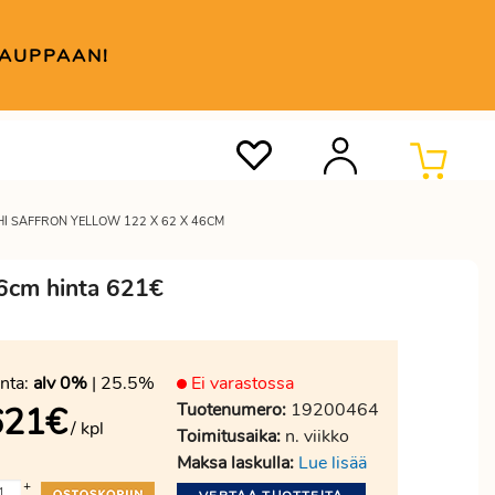
KAUPPAAN!
HI SAFFRON YELLOW 122 X 62 X 46CM
 46cm hinta 621€
nta:
alv 0%
| 25.5%
Ei varastossa
Tuotenumero:
19200464
621
€
/ kpl
Toimitusaika:
n. viikko
Maksa laskulla:
Lue lisää
+