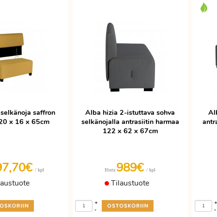
 selkänoja saffron
Alba hizia 2-istuttava sohva
Al
20 x 16 x 65cm
selkänojalla antrasiitin harmaa
antr
122 x 62 x 67cm
97,70€
989€
/ kpl
/ kpl
Hinta
laustuote
Tilaustuote
+
-
-