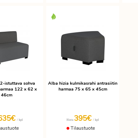
 2-istuttava sohva
Alba hizia kulmikasrahi antrasiitin
 harmaa 122 x 62 x
harmaa 75 x 65 x 45cm
46cm
635€
395€
/ kpl
/ kpl
Hinta
laustuote
Tilaustuote