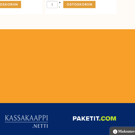
+
-
Maksutava