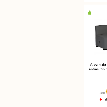
Alba hizia
antrasiitin
Hinta
Ti