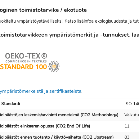
oginen toimistotarvike / ekotuote
okiteltu ympäristöystävälliseksi. Katso lisäinfoa ekologisuudesta ja tu
oimistotarvikkeen ympäristömerkit ja -tunnukset, laat
ympäristömerkeistä ja sertifikaateista
.
 Standardi
ISO 14
ksidipäästöjen laskemis/arviointi menetelmä (CO2 Methodology)
Vaikutu
sidipäästöt elinkaarenlopussa (CO2 End Of Life)
11
ksidipäästöt ennen tuotanto / käyttövaihetta (CO2 Upstream)
83