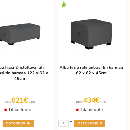
ba hizia 2-istuttava rahi
Alba hizia rahi antrasiitin harmaa
asiitin harmaa 122 x 62 x
62 x 62 x 45cm
46cm
621€
434€
/ kpl
/ kpl
Hinta
Hinta
Tilaustuote
Tilaustuote
+
+
-