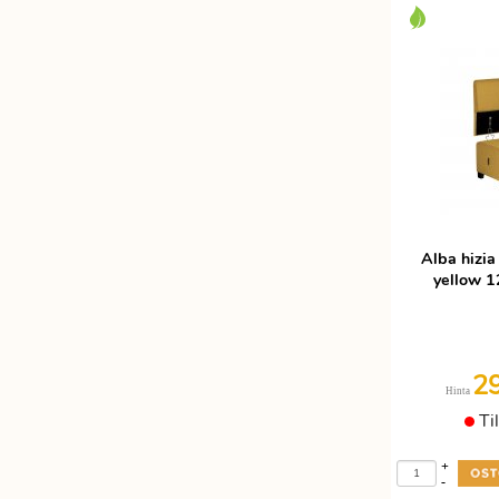
Alba hizia
yellow 1
2
Hinta
Ti
+
-