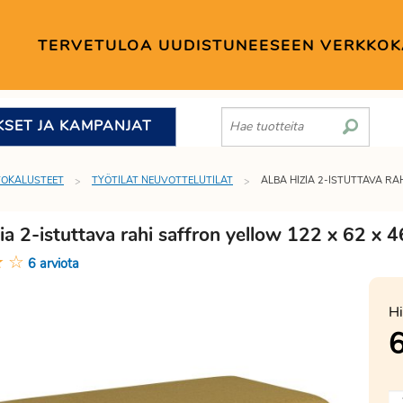
TERVETULOA UUDISTUNEESEEN VERKKO
KSET JA KAMPANJAT
TOKALUSTEET
TYÖTILAT NEUVOTTELUTILAT
ALBA HIZIA 2-ISTUTTAVA RA
ia 2-istuttava rahi saffron yellow 122 x 62 x
★
☆
6 arviota
Hi