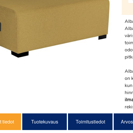
Alb
Alb
vär
toi
odo
pitk
Alb
on k
kun 
hin
ilma
reki
 tiedot
Tuotekuvaus
Toimitustiedot
Arvos