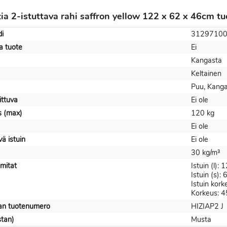
zia 2-istuttava rahi saffron yellow 122 x 62 x 46cm tu
i
3129710
a tuote
Ei
Kangasta
Keltainen
Puu, Kang
ittuva
Ei ole
s (max)
120 kg
Ei ole
ä istuin
Ei ole
30 kg/m³
mitat
Istuin (l):
Istuin (s):
Istuin kor
Korkeus: 
jan tuotenumero
HIZIAP2 J
stan)
Musta