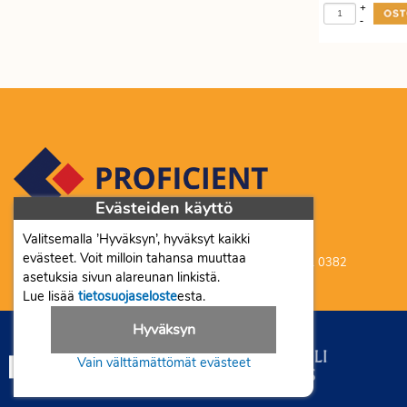
+
-
Evästeiden käyttö
Valitsemalla ’Hyväksyn’, hyväksyt kaikki
Proficient Co Oy FI07452333
evästeet. Voit milloin tahansa muuttaa
Ma-To 8-16, Pe 8-15 | myynti@proficient.fi | Puh: 050 341 0382
asetuksia sivun alareunan linkistä.
Tellervonkatu 10 70500 Kuopio
Lue lisää
tietosuojaseloste
esta.
Hyväksyn
Vain välttämättömät evästeet