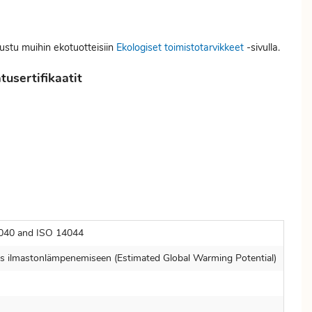
tustu muihin ekotuotteisiin
Ekologiset toimistotarvikkeet
-sivulla.
usertifikaatit
040 and ISO 14044
s ilmastonlämpenemiseen (Estimated Global Warming Potential)