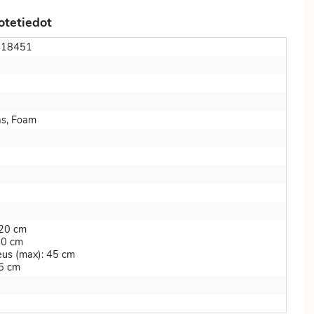
otetiedot
018451
as, Foam
 120 cm
 60 cm
keus (max): 45 cm
45 cm