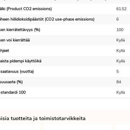
njälki (Product CO2 emissions)
61.52
iheen hiilidioksidipäästöt (CO2 use-phase emissions)
6
en kierrätettävyys (%)
100
en voi kierrättää
Kyllä
hjeet
Kyllä
ista pidempi käyttöikä
Kyllä
 saatavuus (vuotta)
5
isuusaste (%)
84
standardi 100
Kyllä
sia tuotteita ja toimistotarvikkeita