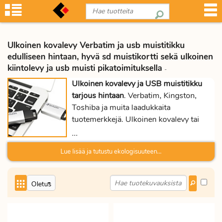
Ulkoinen kovalevy Verbatim ja usb muistitikku
edulliseen hintaan, hyvä sd muistikortti sekä ulkoinen
kiintolevy ja usb muisti pikatoimituksella
-
Ulkoinen kovalevy ja USB muistitikku
tarjous hintaan
. Verbatim, Kingston,
Toshiba ja muita laadukkaita
tuotemerkkejä. Ulkoinen kovalevy tai
kiintolevy on pienikokoinen levyasema,
...
joka on helppo kuljettaa mukana.
Lue lisää ja tutustu ekologisuuteen...
Ulkoiset kiintolevyt 2,5" tai 3,5"
mahdollistavat suurien tiedostomäärien
tallentamisen.
Ulkoinen kovalevy toimii
luotettavasti
ja nopeasti USB 3.0 väylän
ansiosta. Ulkoisen kovalevyn kapasiteetti
on 500GB, 1TB, 2TB, tai 3TB, tällä