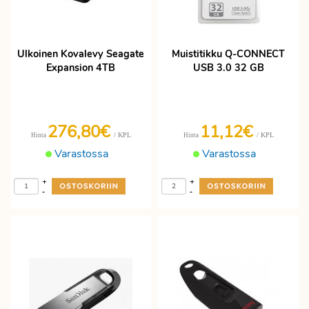
Ulkoinen Kovalevy Seagate
Muistitikku Q-CONNECT
Expansion 4TB
USB 3.0 32 GB
276,80€
11,12€
/ KPL
/ KPL
Hinta
Hinta
Varastossa
Varastossa
+
+
-
-