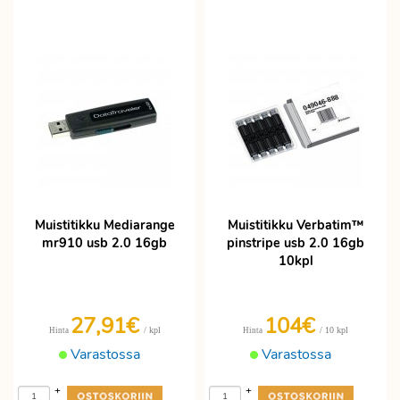
Muistitikku Mediarange
Muistitikku Verbatim™
mr910 usb 2.0 16gb
pinstripe usb 2.0 16gb
10kpl
27,91€
104€
/ kpl
/ 10 kpl
Hinta
Hinta
Varastossa
Varastossa
+
+