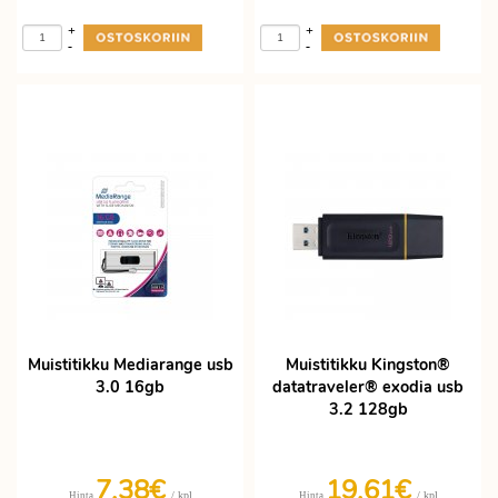
+
+
-
-
Muistitikku Mediarange usb
Muistitikku Kingston®
3.0 16gb
datatraveler® exodia usb
3.2 128gb
7,38€
19,61€
/ kpl
/ kpl
Hinta
Hinta