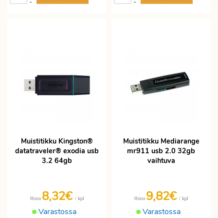
-
-
Muistitikku Kingston®
Muistitikku Mediarange
datatraveler® exodia usb
mr911 usb 2.0 32gb
3.2 64gb
vaihtuva
8,32€
9,82€
/ kpl
/ kpl
Hinta
Hinta
Varastossa
Varastossa