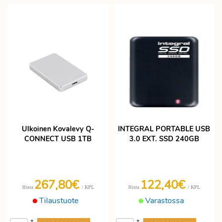
Ulkoinen Kovalevy Q-
INTEGRAL PORTABLE USB
CONNECT USB 1TB
3.0 EXT. SSD 240GB
267,80€
122,40€
/ KPL
/ KPL
Hinta
Hinta
Tilaustuote
Varastossa
+
+