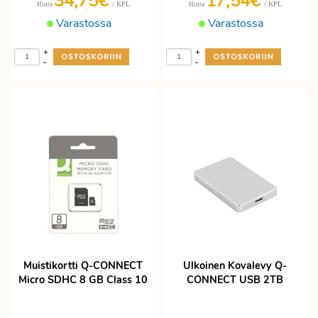
34,75€
17,54€
/ KPL
/ KPL
Hinta
Hinta
Varastossa
Varastossa
+
+
-
-
Muistikortti Q-CONNECT
Ulkoinen Kovalevy Q-
Micro SDHC 8 GB Class 10
CONNECT USB 2TB