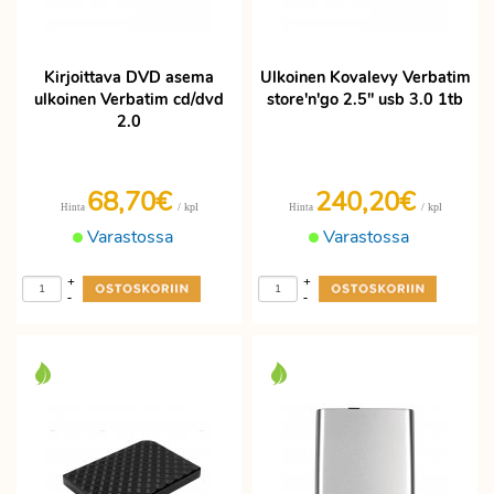
Kirjoittava DVD asema
Ulkoinen Kovalevy Verbatim
ulkoinen Verbatim cd/dvd
store'n'go 2.5" usb 3.0 1tb
2.0
68,70€
240,20€
/ kpl
/ kpl
Hinta
Hinta
Varastossa
Varastossa
+
+
-
-