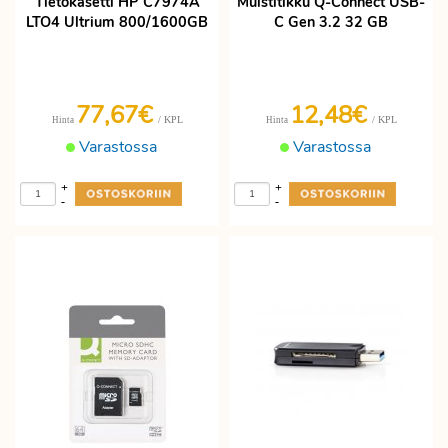
Tietokasetti HP C7974A
Muistitikku Q-Connect USB-
LTO4 Ultrium 800/1600GB
C Gen 3.2 32 GB
77,67€
12,48€
/ KPL
/ KPL
Hinta
Hinta
Varastossa
Varastossa
+
+
-
-