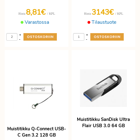
8,81€
3143€
/ KPL
/ KPL
Hinta
Hinta
Varastossa
Tilaustuote
+
+
-
-
Muistitikku SanDisk Ultra
Flair USB 3.0 64 GB
Muistitikku Q-Connect USB-
C Gen 3.2 128 GB