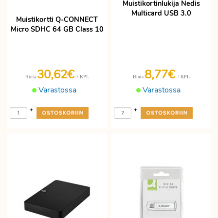
Muistikortinlukija Nedis
Multicard USB 3.0
Muistikortti Q-CONNECT
Micro SDHC 64 GB Class 10
30,62€
8,77€
/ KPL
/ KPL
Hinta
Hinta
Varastossa
Varastossa
+
+
-
-