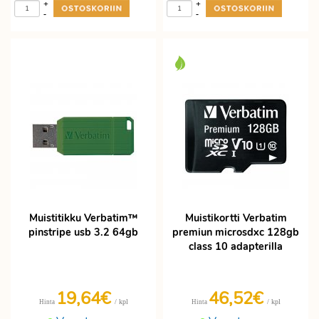
+
+
-
-
Muistitikku Verbatim™
Muistikortti Verbatim
pinstripe usb 3.2 64gb
premiun microsdxc 128gb
class 10 adapterilla
19,64€
46,52€
/ kpl
/ kpl
Hinta
Hinta