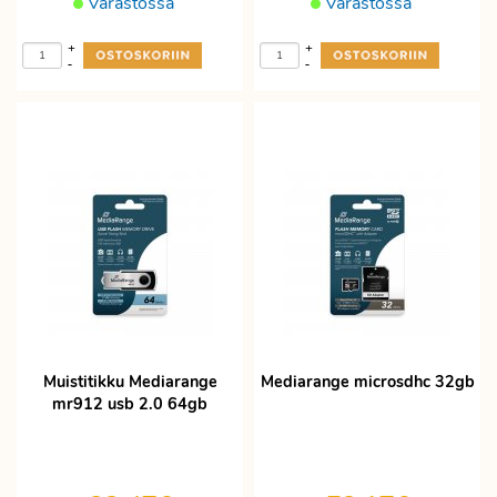
Varastossa
Varastossa
+
+
-
-
Muistitikku Mediarange
Mediarange microsdhc 32gb
mr912 usb 2.0 64gb