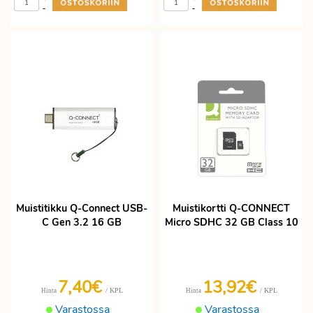
-
-
Muistitikku Q-Connect USB-
Muistikortti Q-CONNECT
C Gen 3.2 16 GB
Micro SDHC 32 GB Class 10
7,40€
13,92€
/ KPL
/ KPL
Hinta
Hinta
Varastossa
Varastossa