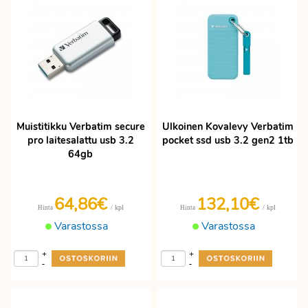
Muistitikku Verbatim secure
Ulkoinen Kovalevy Verbatim
pro laitesalattu usb 3.2
pocket ssd usb 3.2 gen2 1tb
64gb
64,86€
132,10€
/ kpl
/ kpl
Hinta
Hinta
Varastossa
Varastossa
+
+
-
-