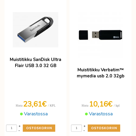
Muistitikku SanDisk Ultra
Flair USB 3.0 32 GB
Muistitikku Verbatim™
mymedia usb 2.0 32gb
23,61€
10,16€
/ KPL
/ kpl
Hinta
Hinta
Varastossa
Varastossa
+
+
-
-