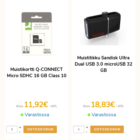
Muistitikku Sandisk Ultra
Dual USB 3.0 microUSB 32
Muistikortti Q-CONNECT
GB
Micro SDHC 16 GB Class 10
11,92€
18,83€
/ KPL
/ KPL
Hinta
Hinta
Varastossa
Varastossa
+
+
-
-