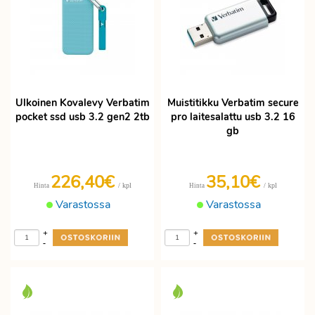
Ulkoinen Kovalevy Verbatim
Muistitikku Verbatim secure
pocket ssd usb 3.2 gen2 2tb
pro laitesalattu usb 3.2 16
gb
226,40€
35,10€
/ kpl
/ kpl
Hinta
Hinta
Varastossa
Varastossa
+
+
-
-