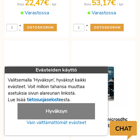
22,47€
53,17€
/ kpl
/ kpl
Hinta
Hinta
Varastossa
Varastossa
+
+
-
-
Evästeiden käyttö
Valitsemalla ’Hyväksyn’, hyväksyt kaikki
evästeet. Voit milloin tahansa muuttaa
asetuksia sivun alareunan linkistä.
Lue lisää
tietosuojaseloste
esta.
Hyväksyn
Mediarange microsdhc 64gb
Mediarange microsdhc
Vain välttämättömät evästeet
128gb