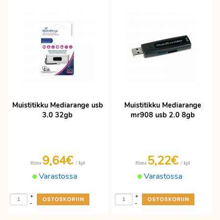
tallennuskapasiteetilla löytyvät
kiintolevyt varastosta heti toimitukseen.
Muistitikku eli USB muisti on näppärä
tallennusväline isoillekin tiedostoille.
USB
muistitikku on turvallinen käyttää
,
koska se voidaan suojata salasanalla.
USB-muistitikkuja löytyy 4BG, 8GB,
16GB, 32GB, 64GB ja 128GB
kapasiteetilla pikaiseen toimitukseen. Eli
Muistitikku Mediarange usb
Muistitikku Mediarange
muistitikut sopivat myös
3.0 32gb
mr908 usb 2.0 8gb
9,64€
5,22€
/ kpl
/ kpl
Hinta
Hinta
Varastossa
Varastossa
+
+
-
-