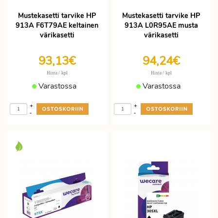
Mustekasetti tarvike HP
Mustekasetti tarvike HP
913A F6T79AE keltainen
913A L0R95AE musta
värikasetti
värikasetti
93,13€
94,24€
/ kpl
/ kpl
Hinta
Hinta
Varastossa
Varastossa
+
+
-
-