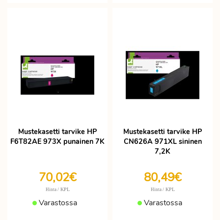
Mustekasetti tarvike HP
Mustekasetti tarvike HP
F6T82AE 973X punainen 7K
CN626A 971XL sininen
7,2K
70,02€
80,49€
/ KPL
/ KPL
Hinta
Hinta
Varastossa
Varastossa