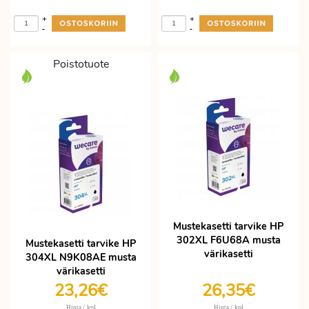
+
+
-
-
Poistotuote
Mustekasetti tarvike HP
302XL F6U68A musta
Mustekasetti tarvike HP
värikasetti
304XL N9K08AE musta
värikasetti
23,26€
26,35€
/ kpl
/ kpl
Hinta
Hinta