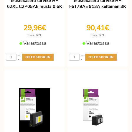
Mustekasetti tarvike HP
Mustekasetti tarvike HP
62XL C2P05AE musta 0,6K
F6T79AE 913A keltainen 3K
29,96€
90,41€
/ KPL
/ KPL
Hinta
Hinta
Varastossa
Varastossa
+
+
-
-