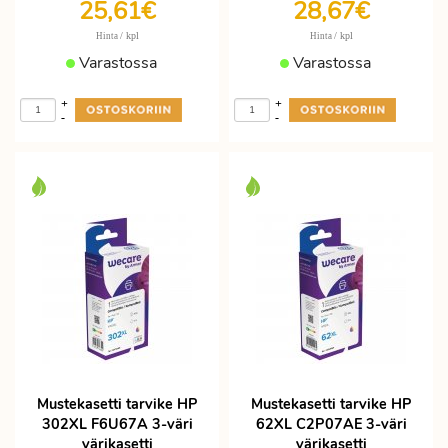
25,61€
28,67€
/ kpl
/ kpl
Hinta
Hinta
Varastossa
Varastossa
+
+
-
-
Mustekasetti tarvike HP
Mustekasetti tarvike HP
302XL F6U67A 3-väri
62XL C2P07AE 3-väri
värikasetti
värikasetti