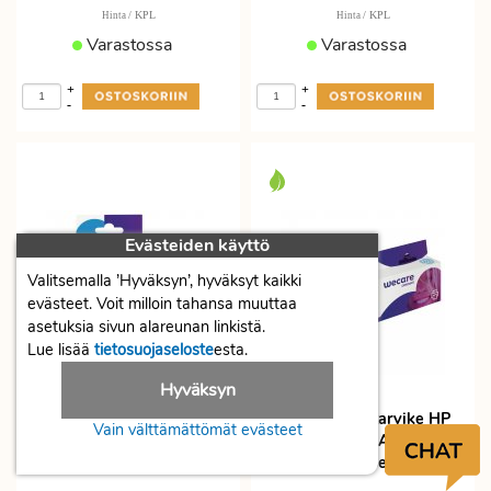
/ KPL
/ KPL
Hinta
Hinta
Varastossa
Varastossa
+
+
-
-
Evästeiden käyttö
Valitsemalla ’Hyväksyn’, hyväksyt kaikki
evästeet. Voit milloin tahansa muuttaa
asetuksia sivun alareunan linkistä.
Lue lisää
tietosuojaseloste
esta.
Hyväksyn
Mustekasetti tarvike HP
Mustekasetti tarvike HP
Vain välttämättömät evästeet
912XL keltainen värikasetti
981A J3M68A syaani
värikasetti