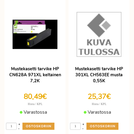
Mustekasetti tarvike HP
Mustekasetti tarvike HP
CN628A 971XL keltainen
301XL CH563EE musta
7,2K
0,55K
80,49€
25,37€
/ KPL
/ KPL
Hinta
Hinta
Varastossa
Varastossa
+
+
-
-