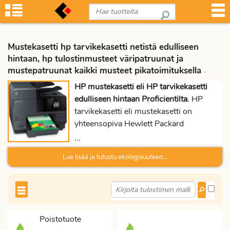
Mustekasetti hp tarvikekasetti netistä edulliseen
hintaan, hp tulostinmusteet väripatruunat ja
mustepatruunat kaikki musteet pikatoimituksella
-
HP mustekasetti eli HP tarvikekasetti
edulliseen hintaan Proficientilta
. HP
tarvikekasetti eli mustekasetti on
yhteensopiva Hewlett Packard
mustesuihkutulostimien kanssa. Valitse
...
sopivat HP tarvikekasetit sekä muut
Lue lisää ja tutustu ekologisuuteen...
toimistotarvikkeet ja tee tilaus
verkkokaupasta. Katso tulostimeesi
sopivat laserkasetit tai mustekasetit
HP
yhteensopivuustaulukosta
. HP
tarvikekasetti on muste-kapasiteetiltaan
Poistotuote
sama, kuin alkuperäinenkin. Samoin