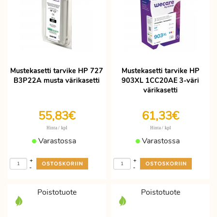
Mustekasetti tarvike HP 727
Mustekasetti tarvike HP
B3P22A musta värikasetti
903XL 1CC20AE 3-väri
värikasetti
55,83€
61,33€
/ kpl
/ kpl
Hinta
Hinta
Varastossa
Varastossa
+
+
-
-
Poistotuote
Poistotuote