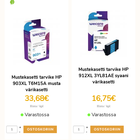
Mustekasetti tarvike HP
912XL 3YL81AE syaani
Mustekasetti tarvike HP
värikasetti
903XL T6M15A musta
värikasetti
33,68€
16,75€
/ kpl
/ kpl
Hinta
Hinta
Varastossa
Varastossa
+
+
-
-