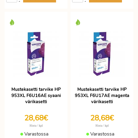
-
-
Mustekasetti tarvike HP
Mustekasetti tarvike HP
953XL F6U16AE syaani
953XL F6U17AE magenta
värikasetti
värikasetti
28,68€
28,68€
/ kpl
/ kpl
Hinta
Hinta
Varastossa
Varastossa