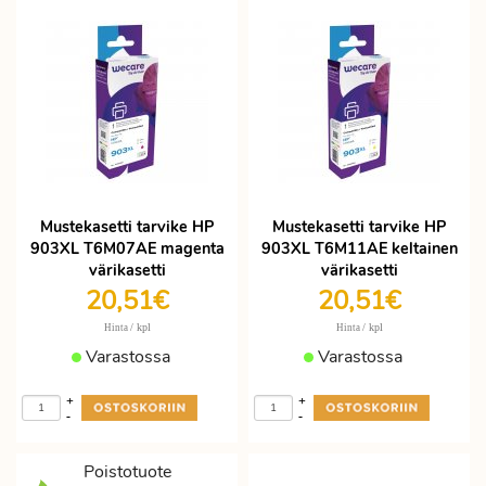
Mustekasetti tarvike HP
Mustekasetti tarvike HP
903XL T6M07AE magenta
903XL T6M11AE keltainen
värikasetti
värikasetti
20,51€
20,51€
/ kpl
/ kpl
Hinta
Hinta
Varastossa
Varastossa
+
+
-
-
Poistotuote