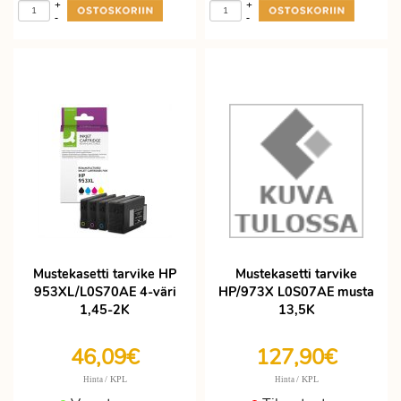
+
+
-
-
Mustekasetti tarvike HP
Mustekasetti tarvike
953XL/L0S70AE 4-väri
HP/973X L0S07AE musta
1,45-2K
13,5K
46,09€
127,90€
/ KPL
/ KPL
Hinta
Hinta