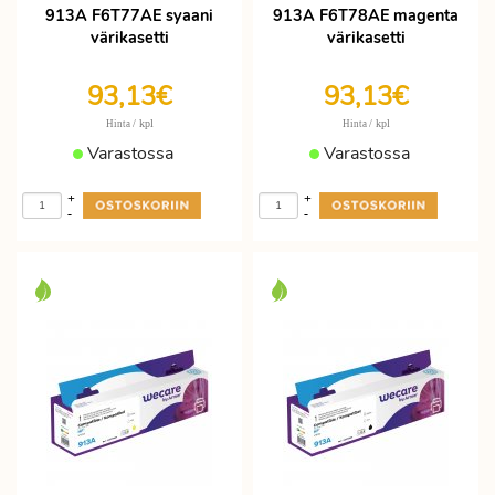
913A F6T77AE syaani
913A F6T78AE magenta
värikasetti
värikasetti
93,13€
93,13€
/ kpl
/ kpl
Hinta
Hinta
Varastossa
Varastossa
+
+
-
-