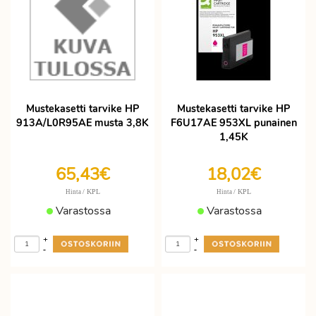
Mustekasetti tarvike HP
Mustekasetti tarvike HP
913A/L0R95AE musta 3,8K
F6U17AE 953XL punainen
1,45K
65,43€
18,02€
/ KPL
/ KPL
Hinta
Hinta
Varastossa
Varastossa
+
+
-
-