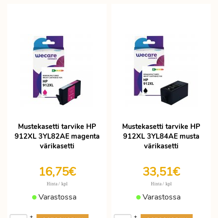
Mustekasetti tarvike HP
Mustekasetti tarvike HP
912XL 3YL82AE magenta
912XL 3YL84AE musta
värikasetti
värikasetti
16,75€
33,51€
/ kpl
/ kpl
Hinta
Hinta
Varastossa
Varastossa
+
+