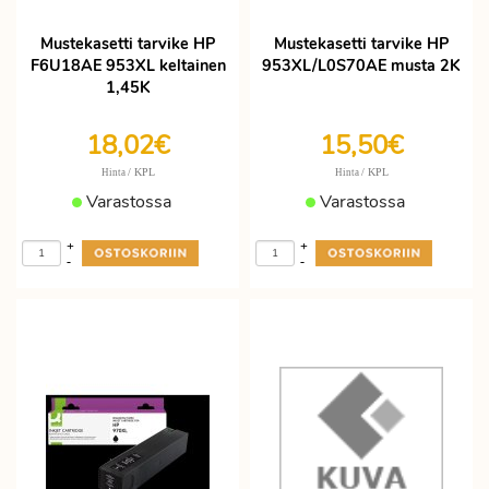
Mustekasetti tarvike HP
Mustekasetti tarvike HP
F6U18AE 953XL keltainen
953XL/L0S70AE musta 2K
1,45K
18,02€
15,50€
/ KPL
/ KPL
Hinta
Hinta
Varastossa
Varastossa
+
+
-
-