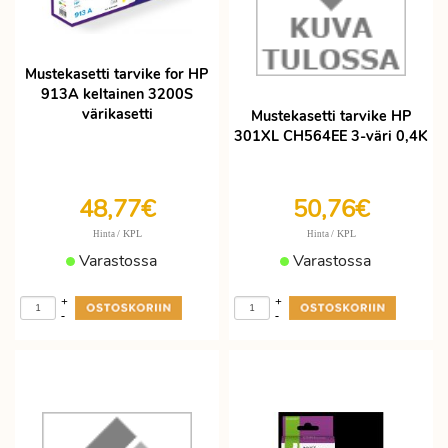
Mustekasetti tarvike for HP
913A keltainen 3200S
värikasetti
Mustekasetti tarvike HP
301XL CH564EE 3-väri 0,4K
48,77€
50,76€
/ KPL
/ KPL
Hinta
Hinta
Varastossa
Varastossa
+
+
-
-