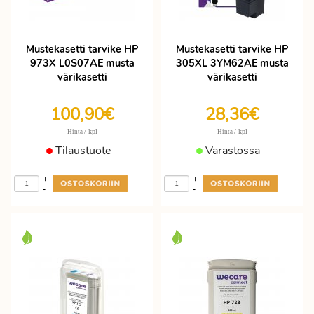
Mustekasetti tarvike HP
Mustekasetti tarvike HP
973X L0S07AE musta
305XL 3YM62AE musta
värikasetti
värikasetti
100,90€
28,36€
/ kpl
/ kpl
Hinta
Hinta
Tilaustuote
Varastossa
+
+
-
-