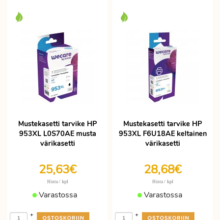
Mustekasetti tarvike HP
Mustekasetti tarvike HP
953XL L0S70AE musta
953XL F6U18AE keltainen
värikasetti
värikasetti
25,63€
28,68€
/ kpl
/ kpl
Hinta
Hinta
Varastossa
Varastossa
+
+