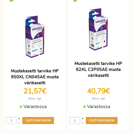
tehdas lupaa peittoa, eli tulostettavia
sivuja saman määrän, kuin
alkuperäiselläkin. Muistathan, että yli
140 € toimistotarvike / HP tarvikekasetti
tilaukset rahtivapaasti nopealla
toimituksella.
Mustekasetti tarvike HP
62XL C2P05AE musta
Mustekasetti tarvike HP
värikasetti
950XL CN045AE musta
värikasetti
21,57€
40,79€
/ kpl
/ kpl
Hinta
Hinta
Varastossa
Varastossa
+
+
-
-