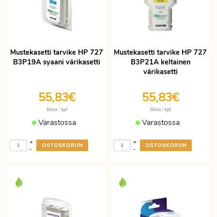
Mustekasetti tarvike HP 727
Mustekasetti tarvike HP 727
B3P19A syaani värikasetti
B3P21A keltainen
värikasetti
55,83€
55,83€
/ kpl
/ kpl
Hinta
Hinta
Varastossa
Varastossa
+
+
-
-