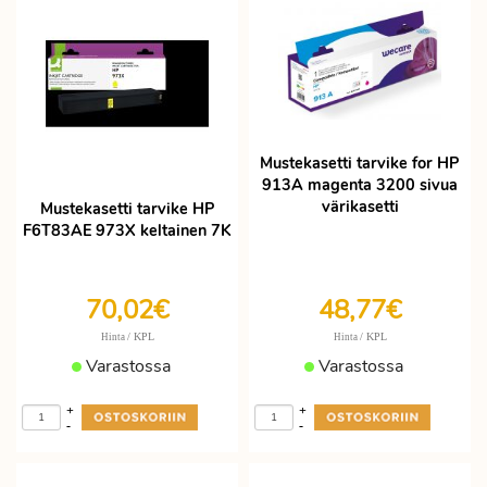
Mustekasetti tarvike for HP
913A magenta 3200 sivua
värikasetti
Mustekasetti tarvike HP
F6T83AE 973X keltainen 7K
70,02€
48,77€
/ KPL
/ KPL
Hinta
Hinta
Varastossa
Varastossa
+
+
-
-