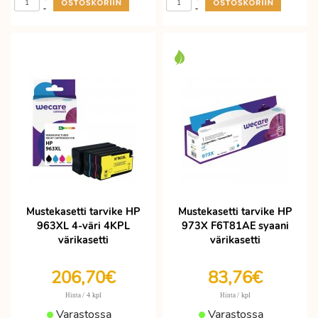
-
-
Mustekasetti tarvike HP
Mustekasetti tarvike HP
963XL 4-väri 4KPL
973X F6T81AE syaani
värikasetti
värikasetti
206,70€
83,76€
/ 4 kpl
/ kpl
Hinta
Hinta
Varastossa
Varastossa