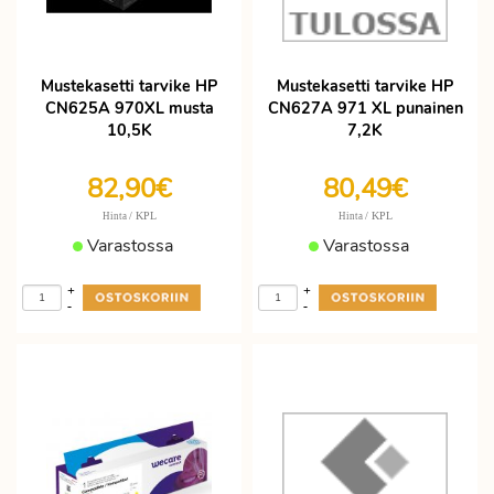
Mustekasetti tarvike HP
Mustekasetti tarvike HP
CN625A 970XL musta
CN627A 971 XL punainen
10,5K
7,2K
82,90€
80,49€
/ KPL
/ KPL
Hinta
Hinta
Varastossa
Varastossa
+
+
-
-