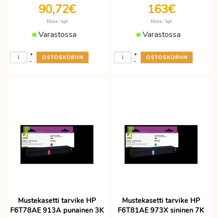
90,72€
163€
/ kpl
/ kpl
Hinta
Hinta
Varastossa
Varastossa
+
+
-
-
Mustekasetti tarvike HP
Mustekasetti tarvike HP
F6T78AE 913A punainen 3K
F6T81AE 973X sininen 7K