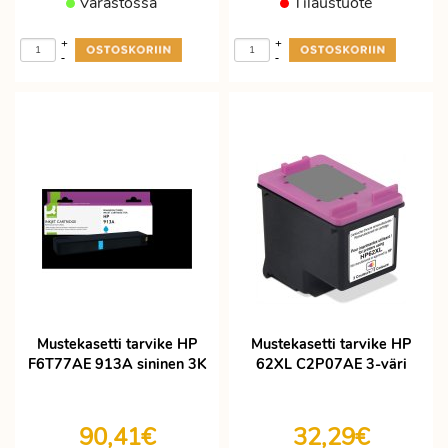
Varastossa
Tilaustuote
+
+
-
-
Mustekasetti tarvike HP
Mustekasetti tarvike HP
F6T77AE 913A sininen 3K
62XL C2P07AE 3-väri
90,41€
32,29€