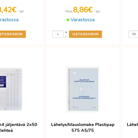
8,42€
8,86€
/ kpl
/ kpl
Hinta
rastossa
Varastossa
+
-
A4 jäljentävä 2x50
Lähetys/tilauslomake Plastipap
Lähet
lehteä
575 A5/75