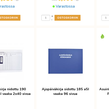
rastossa
Varastossa
+
-
irja nidottu 190
Ajopäiväkirja sidottu 185 a5l
Asuin
5l vaaka 2x40 sivua
vaaka 96 sivua