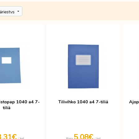
ristopap 1040 a4 7-
Tilivihko 1040 a4 7-tiliä
Ajop
tiliä
3,31€
5,08€
/ kpl
/ kpl
Hinta