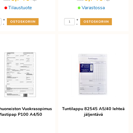
Tilaustuote
Varastossa
+
+
-
-
huoneiston Vuokrasopimus
Tuntilappu 82545 A5/40 lehteä
Plastipap P100 A4/50
jäljentävä