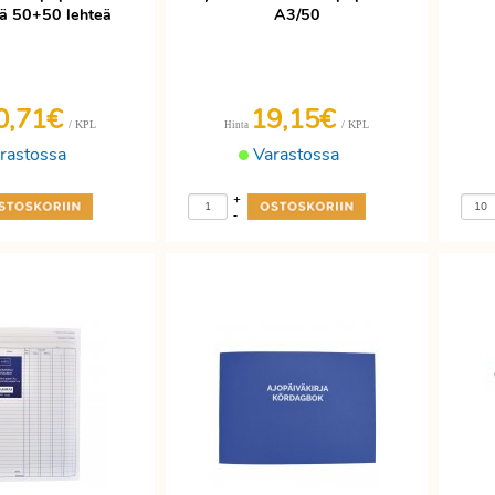
liä 50+50 lehteä
A3/50
0,71€
19,15€
/ KPL
/ KPL
Hinta
rastossa
Varastossa
+
-