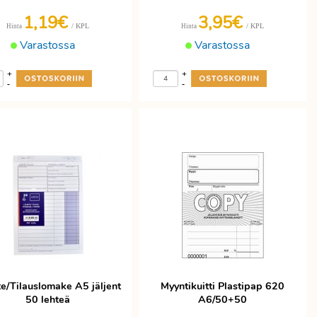
1,19€
3,95€
/ KPL
/ KPL
Hinta
Hinta
Varastossa
Varastossa
+
+
-
-
e/Tilauslomake A5 jäljent
Myyntikuitti Plastipap 620
50 lehteä
A6/50+50