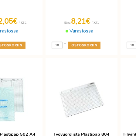
2,05€
8,21€
/ KPL
/ KPL
Hinta
rastossa
Varastossa
+
-
 Plastipap 502 A4
Työvuorolista Plastipap 804
Tilivi