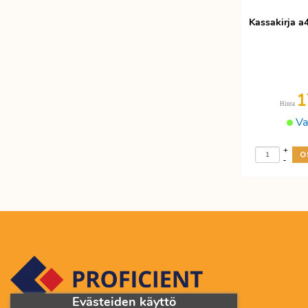
Kassakirja a4
1
Hinta
Va
+
-
Evästeiden käyttö