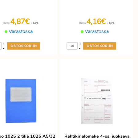
4,87€
4,16€
/ KPL
/ KPL
Hinta
Hinta
Varastossa
Varastossa
+
+
-
-
hko 1025 2 tiliä 1025 A5/32
Rahtikirjalomake 4-os. juokseva