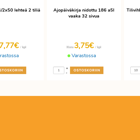
/2x50 lehteä 2 tiliä
Ajopäiväkirja nidottu 186 a5l
Tilivi
vaaka 32 sivua
7,77€
3,75€
/ kpl
/ kpl
Hinta
rastossa
Varastossa
+
-