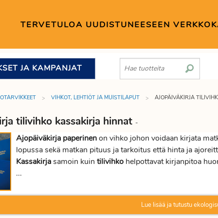
TERVETULOA UUDISTUNEESEEN VERKKO
KSET JA KAMPANJAT
TOTARVIKKEET
VIHKOT, LEHTIÖT JA MUISTILAPUT
AJOPÄIVÄKIRJA TILIVIH
rja tilivihko kassakirja hinnat
-
Ajopäiväkirja paperinen
on vihko johon voidaan kirjata matk
lopussa sekä matkan pituus ja tarkoitus että hinta ja ajoreit
Kassakirja
samoin kuin
tilivihko
helpottavat kirjanpitoa huo
...
Lue lisää ja tutustu ekologis