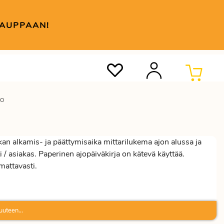
KAUPPAAN!
KO
an alkamis- ja päättymisaika mittarilukema ajon alussa ja
ti / asiakas. Paperinen ajopäiväkirja on kätevä käyttää.
mattavasti.
uuteen...