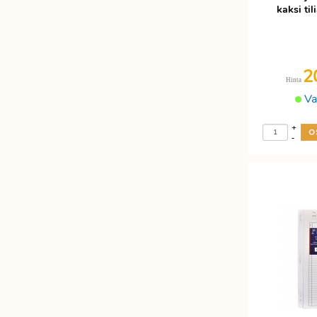
kaksi ti
2
Hinta
Va
+
-