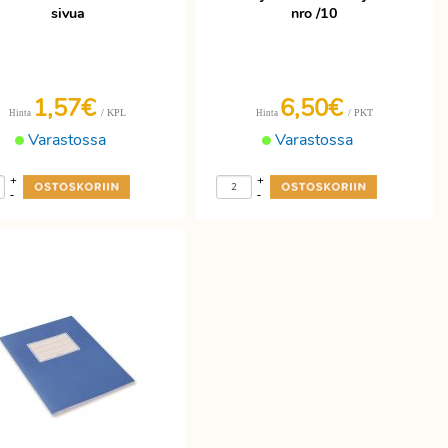
sivua
nro /10
1,57€
6,50€
/ KPL
/ PKT
Hinta
Hinta
Varastossa
Varastossa
+
+
-
-