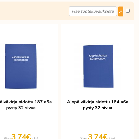
äiväkirja nidottu 187 a5a
Ajopäiväkirja sidottu 184 a6a
pysty 32 sivua
pysty 32 sivua
3,74€
3,74€
/ kpl
/ kpl
Hinta
Hinta