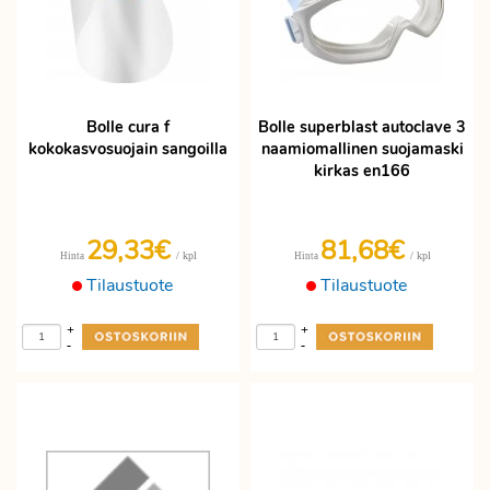
Bolle cura f
Bolle superblast autoclave 3
kokokasvosuojain sangoilla
naamiomallinen suojamaski
kirkas en166
29,33€
81,68€
/ kpl
/ kpl
Hinta
Hinta
Tilaustuote
Tilaustuote
+
+
-
-