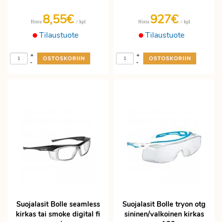
8,55€
927€
/ kpl
/ kpl
Hinta
Hinta
Tilaustuote
Tilaustuote
+
+
-
-
Suojalasit Bolle seamless
Suojalasit Bolle tryon otg
kirkas tai smoke digital fi
sininen/valkoinen kirkas