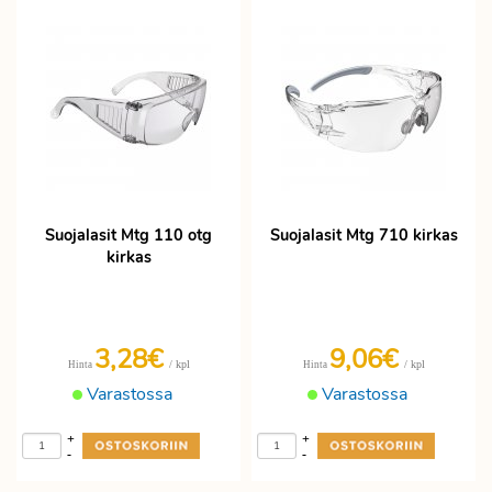
kolmas kuulosuojainten, jne. Ja kaikissa
tietenkin se
tärkein on hyvä silmien
suojaus
. Deltaplus suojalaseissa on
useita sävyjä käyttötarkoituksesta
riippuen. Huurtumisen- ja
naarmuuntumisen esto, sekä
mekaanisen kulutuksen kesto ovat
pitkälle vietyjä Uvex ja 3M suojalaseissa.
Tilaa nyt 3M suojalasit tai Deltaplus
Suojalasit Mtg 110 otg
Suojalasit Mtg 710 kirkas
suojalaseja verkkokaupasta. Tällä
kirkas
hetkellä emme voi toimittaa suojalaseja
3,28€
9,06€
/ kpl
/ kpl
Hinta
Hinta
Varastossa
Varastossa
+
+
-
-