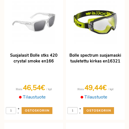
Suojalasit Bolle stks 420
Bolle spectrum suojamaski
crystal smoke en166
tuuletettu kirkas en16321
46,54€
49,44€
/ kpl
/ kpl
Hinta
Hinta
Tilaustuote
Tilaustuote
+
+
-
-