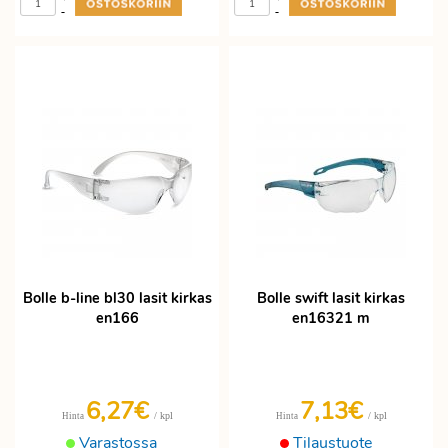
-
-
Bolle b-line bl30 lasit kirkas
Bolle swift lasit kirkas
en166
en16321 m
6,27€
7,13€
/ kpl
/ kpl
Hinta
Hinta
Varastossa
Tilaustuote