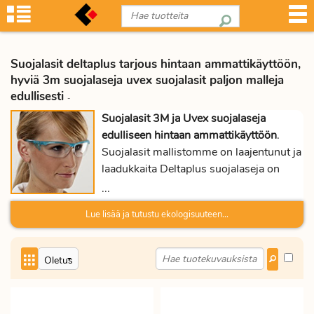
Suojalasit deltaplus tarjous hintaan ammattikäyttöön,
hyviä 3m suojalaseja uvex suojalasit paljon malleja
edullisesti
-
Suojalasit 3M ja Uvex suojalaseja
edulliseen hintaan ammattikäyttöön
.
Suojalasit mallistomme on laajentunut ja
laadukkaita Deltaplus suojalaseja on
varastossa edulliseen hintaan.
...
Suojalasien kehitys on ollut huimaa, eri
Lue lisää ja tutustu ekologisuuteen...
ammattiryhmille on kehitetty tehokkaasti
suojaavia laseja. Jokaisessa
suojalasimallissa ovat nenätyynt, sangat,
sekä linssit muotoiltu
tarkoituksenmukaisesti. Osa käy
hengityssuojien kanssa, toinen kypärän,