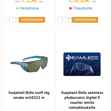
7,13€
8,55€
/ kpl
/ kpl
Hinta
Hinta
Varastossa
Tilaustuote
+
+
-
-
Suojalasit Bolle swift otg
Suojalasit Bolle seamless
smoke en16321 m
photocromic digital fi
voucher omilla
voimakkuuksilla