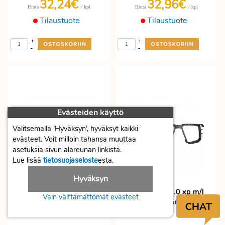
32,24€
32,96€
/ kpl
/ kpl
Hinta
Hinta
Tilaustuote
Tilaustuote
+
+
-
-
Evästeiden käyttö
Valitsemalla ’Hyväksyn’, hyväksyt kaikki
evästeet. Voit milloin tahansa muuttaa
asetuksia sivun alareunan linkistä.
Lue lisää
tietosuojaseloste
esta.
Hyväksyn
Suojalasit Bolle rush+ 2.0 s
Bolle rush+ 2.0 xp m/l
Vain välttämättömät evästeet
smoke en16321
strap&foam kit