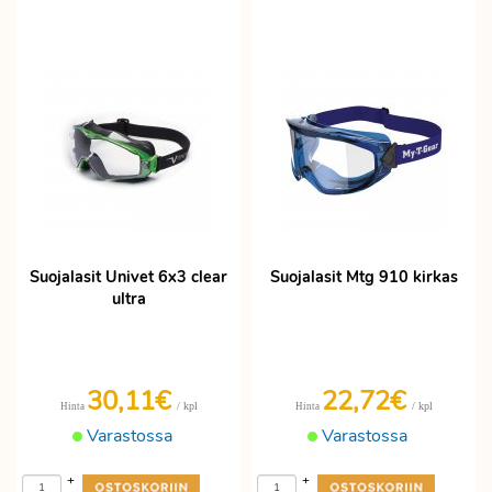
Suojalasit Univet 6x3 clear
Suojalasit Mtg 910 kirkas
ultra
30,11€
22,72€
/ kpl
/ kpl
Hinta
Hinta
Varastossa
Varastossa
+
+