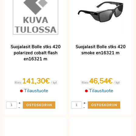
Suojalasit Bolle stks 420
Suojalasit Bolle stks 420
polarized cobalt flash
smoke en16321 m
en16321 m
141,30€
46,54€
/ kpl
/ kpl
Hinta
Hinta
Tilaustuote
Tilaustuote
+
+
-
-