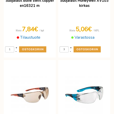
Suojalasit Bolle swift copper
Suojalasit Honeywell XV103
en16321 m
kirkas
7,84€
5,06€
/ kpl
/ KPL
Hinta
Hinta
Tilaustuote
Varastossa
+
+
-
-