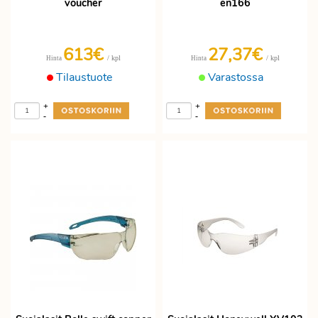
voucher
en166
613€
27,37€
/ kpl
/ kpl
Hinta
Hinta
Tilaustuote
Varastossa
+
+
-
-