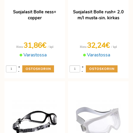
Suojalasit Bolle ness+
Suojalasit Bolle rush+ 2.0
copper
m/l musta-sin. kirkas
31,86€
32,24€
/ kpl
/ kpl
Hinta
Hinta
Varastossa
Varastossa
+
+
-
-