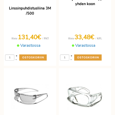
yhden koon
Linssinpuhdistusliina 3M
/500
131,40€
33,48€
/ PKT
/ KPL
Hinta
Hinta
Varastossa
Varastossa
+
+
-
-