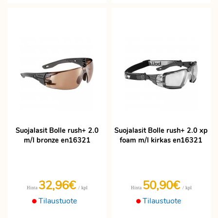
Suojalasit Bolle rush+ 2.0
Suojalasit Bolle rush+ 2.0 xp
m/l bronze en16321
foam m/l kirkas en16321
32,96€
50,90€
/ kpl
/ kpl
Hinta
Hinta
Tilaustuote
Tilaustuote