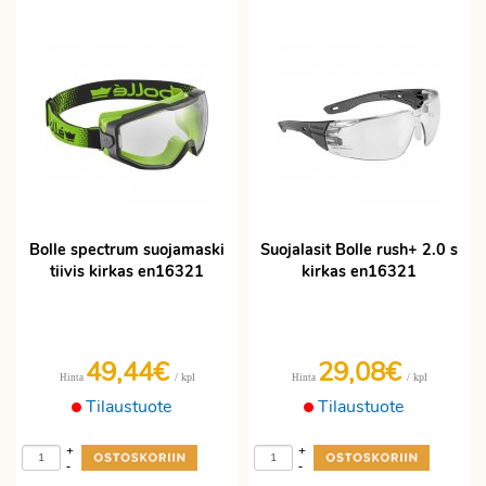
Bolle spectrum suojamaski
Suojalasit Bolle rush+ 2.0 s
tiivis kirkas en16321
kirkas en16321
49,44€
29,08€
/ kpl
/ kpl
Hinta
Hinta
Tilaustuote
Tilaustuote
+
+
-
-