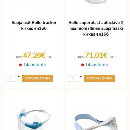
Suojalasit Bolle tracker
Bolle superblast autoclave 2
kirkas en166
naamiomallinen suojamaski
kirkas en166
47,26€
71,01€
/ kpl
/ kpl
Hinta
Hinta
Tilaustuote
Tilaustuote
+
+
-
-