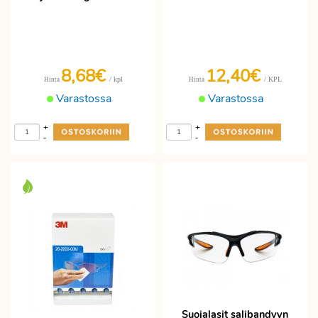
8,68€
12,40€
/ kpl
/ KPL
Hinta
Hinta
Varastossa
Varastossa
+
+
-
-
Suojalasit salibandyyn