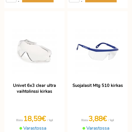
-
-
Univet 6x3 clear ultra
Suojalasit Mtg 510 kirkas
vaihtolinssi kirkas
18,59€
3,88€
/ kpl
/ kpl
Hinta
Hinta
Varastossa
Varastossa