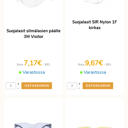
Suojalasit SIR Nylon 1F
kirkas
Suojalasit silmälasien päälle
3M Visitor
7,17€
9,67€
/ KPL
/ KPL
Hinta
Hinta
Varastossa
Varastossa
+
+
-
-