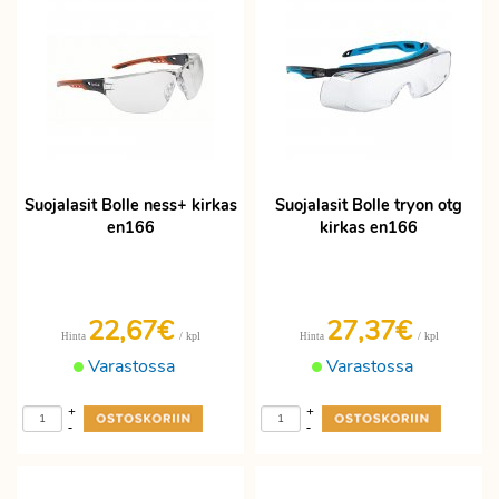
Suojalasit Bolle ness+ kirkas
Suojalasit Bolle tryon otg
en166
kirkas en166
22,67€
27,37€
/ kpl
/ kpl
Hinta
Hinta
Varastossa
Varastossa
+
+
-
-