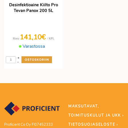
Desinfektioaine Kiilto Pro
Tevan Panox 200 5L
141,10€
/ KPL
Hinta
Varastossa
+
-
MAKSUTAVAT,
TOIMITUSKULUT JA UKK ›
TIETOSUOJASELOSTE ›
Proficient Co Oy FI07452333