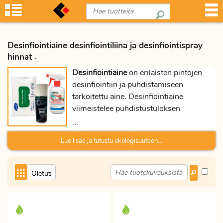
Desinfiointiaine desinfiointiliina ja desinfiointispray
hinnat
-
Desinfiointiaine
on erilaisten pintojen
desinfiointiin ja puhdistamiseen
tarkoitettu aine. Desinfiointiaine
viimeistelee puhdistustuloksen
tuhoamalla pinnoilta bakteerit, useimmat
...
homeet, hiivat ja virukset.
Lue lisää ja tutustu ekologisuuteen...