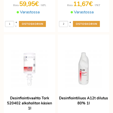
59,95€
11,67€
/ KPL
/ PKT
Hinta
Hinta
Varastossa
Varastossa
+
+
-
-
Desinfiointivaahto Tork
Desinfiointiliuos A12t dilutus
520402 alkoholiton käsien
80% 1l
1l