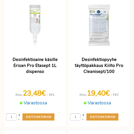
Desinfektioaine käsille
Desinfektiopyyhe
Erisan Pro Etasept 1L
täyttöpakkaus Kiilto Pro
dispenso
Cleanisept/100
23,48€
19,40€
/ KPL
/ PKT
Hinta
Hinta
Varastossa
Varastossa
+
+
-
-