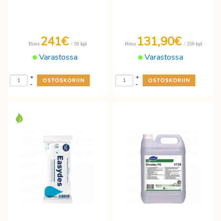
241€
131,90€
/ 50 kpl
/ 250 kpl
Hinta
Hinta
Varastossa
Varastossa
+
+
-
-