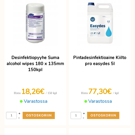
Desinfektiopyyhe Suma
Pintadesinfektioaine Kiilto
alcohol wipes 180 x 135mm
pro easydes 5l
150kpl
18,26€
77,30€
/ 150 kpl
/ kpl
Hinta
Hinta
Varastossa
Varastossa
+
+
-
-