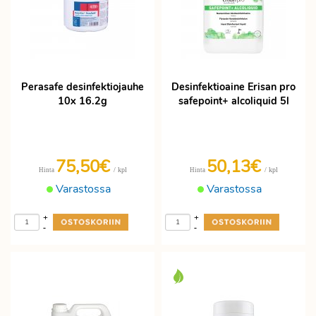
Perasafe desinfektiojauhe
Desinfektioaine Erisan pro
10x 16.2g
safepoint+ alcoliquid 5l
75,50€
50,13€
/ kpl
/ kpl
Hinta
Hinta
Varastossa
Varastossa
+
+
-
-