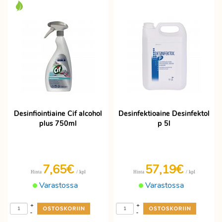
Desinfiointiaine Cif alcohol
Desinfektioaine Desinfektol
plus 750ml
p 5l
7,65€
57,19€
/ kpl
/ kpl
Hinta
Hinta
Varastossa
Varastossa
+
+
-
-