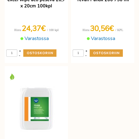
x 20cm 100kpl
24,37€
30,56€
/ 100 kpl
/ KPL
Hinta
Hinta
Varastossa
Varastossa
+
+
-
-