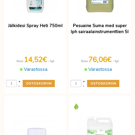
Jälkidesi Spray Heti 750ml
Pesuaine Suma med super
lph sairaalainstrumenttien 5l
14,52€
76,06€
/ kpl
/ kpl
Hinta
Hinta
Varastossa
Varastossa
+
+
-
-