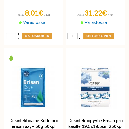
8,01€
31,22€
/ kpl
/ kpl
Hinta
Hinta
Varastossa
Varastossa
+
+
-
-
Desinfektioaine Kiilto pro
Desinfektiopyyhe Erisan pro
erisan oxy+ 50g 50kpl
käsille 19,5x19,5cm 250kpl