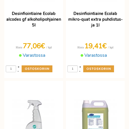
Desinfiointiaine Ecolab
Desinfiointiaine Ecolab
alcodes gf alkoholipohjainen
mikro-quat extra puhdistus-
5l
ja 1l
77,06€
19,41€
/ kpl
/ kpl
Hinta
Hinta
Varastossa
Varastossa
+
+
-
-