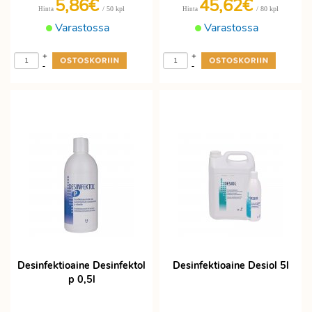
5,86€
45,62€
/ 50 kpl
/ 80 kpl
Hinta
Hinta
Varastossa
Varastossa
+
+
-
-
Desinfektioaine Desinfektol
Desinfektioaine Desiol 5l
p 0,5l