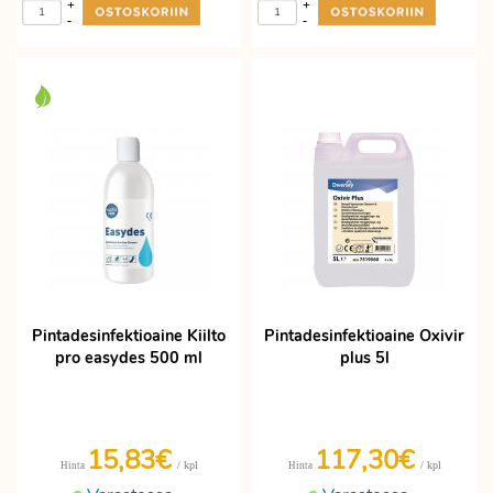
+
+
-
-
Pintadesinfektioaine Kiilto
Pintadesinfektioaine Oxivir
pro easydes 500 ml
plus 5l
15,83€
117,30€
/ kpl
/ kpl
Hinta
Hinta