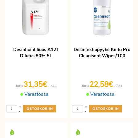
Desinfiointiliuos A12T
Desinfektiopyyhe Kiilto Pro
Dilutus 80% 5L
Cleanisept Wipes/100
31,35€
22,58€
/ KPL
/ PKT
Hinta
Hinta
Varastossa
Varastossa
+
+
-
-