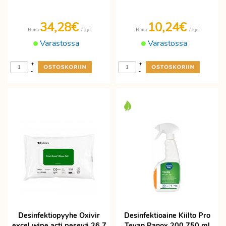
34,28€
10,24€
/ kpl
/ kpl
Hinta
Hinta
Varastossa
Varastossa
+
+
-
-
Desinfektiopyyhe Oxivir
Desinfektioaine Kiilto Pro
excel wipe acti pesevä 26,7
Tevan Panox 200 750 ml