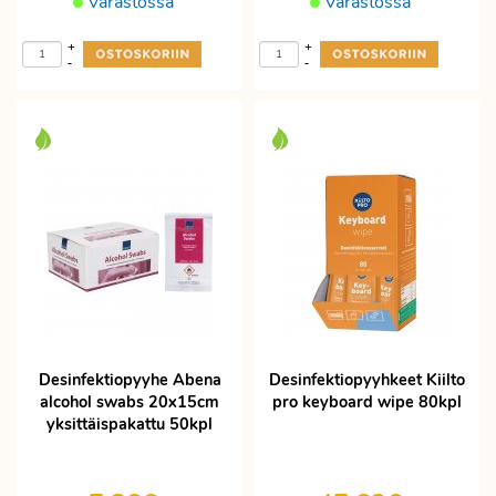
Varastossa
Varastossa
+
+
-
-
Desinfektiopyyhe Abena
Desinfektiopyyhkeet Kiilto
alcohol swabs 20x15cm
pro keyboard wipe 80kpl
yksittäispakattu 50kpl