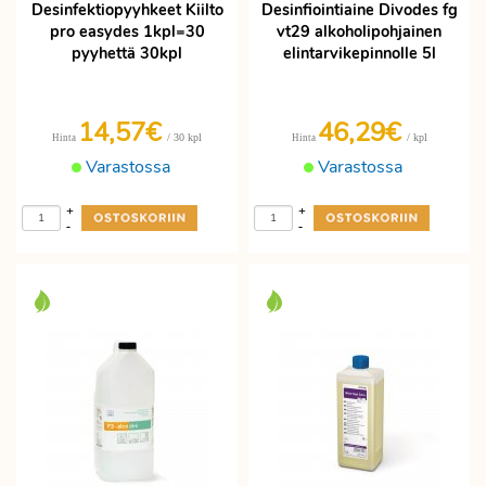
Desinfektiopyyhkeet Kiilto
Desinfiointiaine Divodes fg
pro easydes 1kpl=30
vt29 alkoholipohjainen
pyyhettä 30kpl
elintarvikepinnolle 5l
14,57€
46,29€
/ 30 kpl
/ kpl
Hinta
Hinta
Varastossa
Varastossa
+
+
-
-