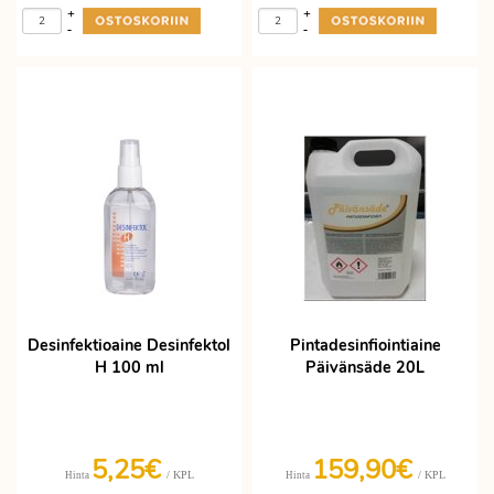
+
+
-
-
Desinfektioaine Desinfektol
Pintadesinfiointiaine
H 100 ml
Päivänsäde 20L
5,25€
159,90€
/ KPL
/ KPL
Hinta
Hinta