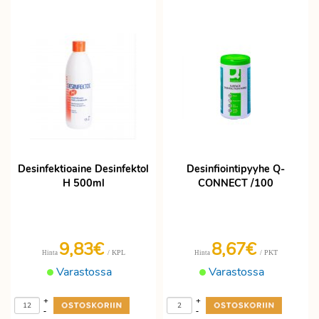
Desinfektioaine Desinfektol
Desinfiointipyyhe Q-
H 500ml
CONNECT /100
9,83€
8,67€
/ KPL
/ PKT
Hinta
Hinta
Varastossa
Varastossa
+
+
-
-