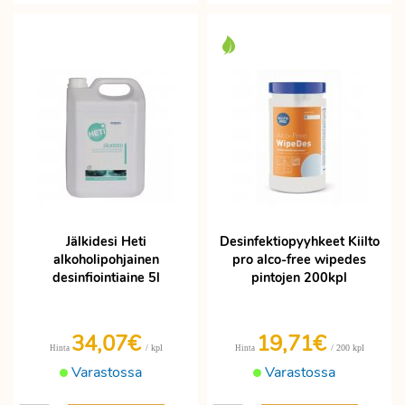
Jälkidesi Heti
Desinfektiopyyhkeet Kiilto
alkoholipohjainen
pro alco-free wipedes
desinfiointiaine 5l
pintojen 200kpl
34,07€
19,71€
/ kpl
/ 200 kpl
Hinta
Hinta
Varastossa
Varastossa