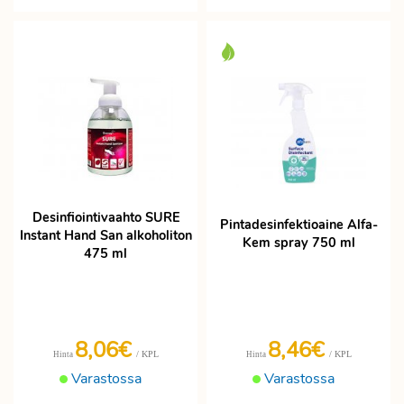
Desinfiointivaahto SURE
Pintadesinfektioaine Alfa-
Instant Hand San alkoholiton
Kem spray 750 ml
475 ml
8,06€
8,46€
/ KPL
/ KPL
Hinta
Hinta
Varastossa
Varastossa