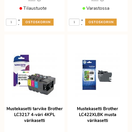
/ kpl
/ kpl
Hinta
Hinta
Tilaustuote
Varastossa
+
+
-
-
Mustekasetti tarvike Brother
Mustekasetti Brother
LC3217 4-väri 4KPL
LC422XLBK musta
värikasetti
värikasetti