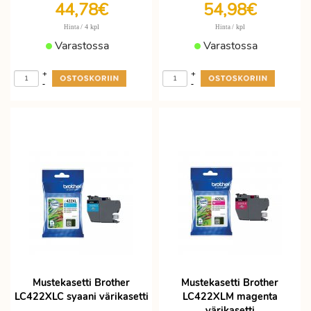
44,78€
54,98€
/ 4 kpl
/ kpl
Hinta
Hinta
Varastossa
Varastossa
+
+
-
-
Mustekasetti Brother
Mustekasetti Brother
LC422XLC syaani värikasetti
LC422XLM magenta
värikasetti