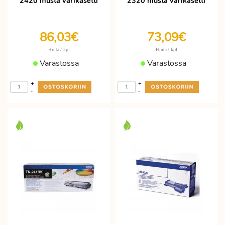
2420 musta värikasetti
2320 musta värikasetti
86,03€
73,09€
/ kpl
/ kpl
Hinta
Hinta
Varastossa
Varastossa
+
+
-
-