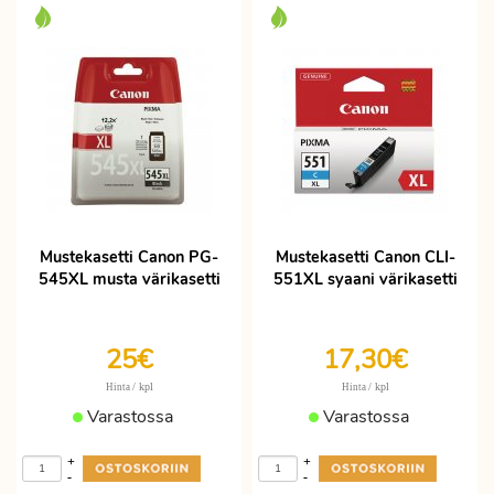
Mustekasetti Canon PG-
Mustekasetti Canon CLI-
545XL musta värikasetti
551XL syaani värikasetti
25€
17,30€
/ kpl
/ kpl
Hinta
Hinta
Varastossa
Varastossa
+
+
-
-