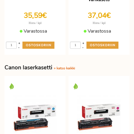
35,59€
37,04€
/ kpl
/ kpl
Hinta
Hinta
Varastossa
Varastossa
+
+
-
-
Canon laserkasetti
» katso kaikki