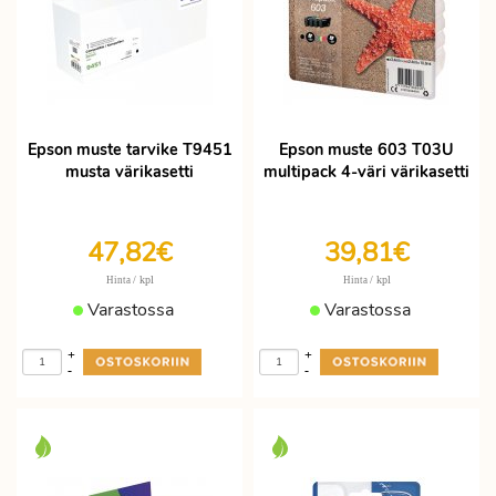
Epson muste tarvike T9451
Epson muste 603 T03U
musta värikasetti
multipack 4-väri värikasetti
47,82€
39,81€
/ kpl
/ kpl
Hinta
Hinta
Varastossa
Varastossa
+
+
-
-