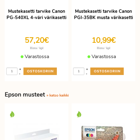
Mustekasetti tarvike Canon
Mustekasetti tarvike Canon
PG-540XL 4-väri värikasetti
PGI-35BK musta värikasetti
57,20€
10,99€
/ kpl
/ kpl
Hinta
Hinta
Varastossa
Varastossa
+
+
-
-
Epson musteet
» katso kaikki