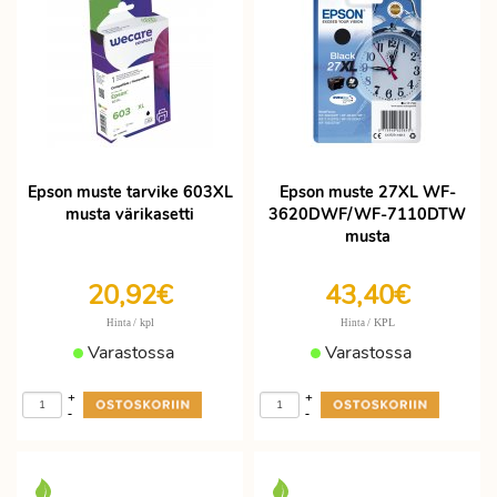
Epson muste tarvike 603XL
Epson muste 27XL WF-
musta värikasetti
3620DWF/WF-7110DTW
musta
20,92€
43,40€
/ kpl
/ KPL
Hinta
Hinta
Varastossa
Varastossa
+
+
-
-