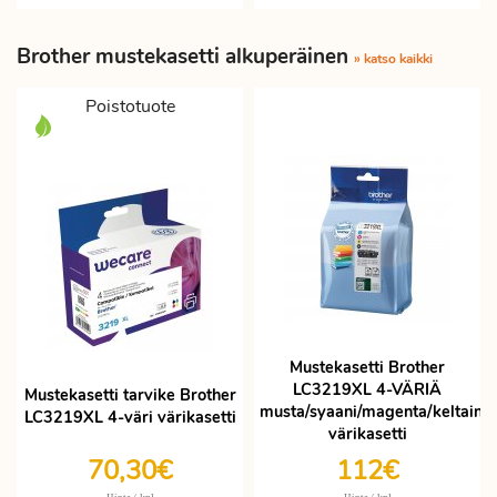
Brother mustekasetti alkuperäinen
» katso kaikki
Poistotuote
Mustekasetti Brother
LC3219XL 4-VÄRIÄ
Mustekasetti tarvike Brother
musta/syaani/magenta/keltaine
LC3219XL 4-väri värikasetti
värikasetti
70,30€
112€