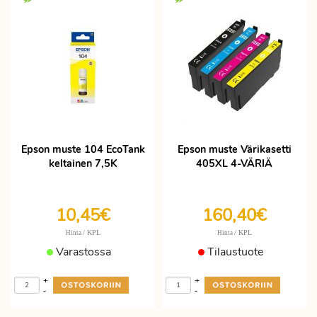
Epson muste 104 EcoTank
Epson muste Värikasetti
keltainen 7,5K
405XL 4-VÄRIÄ
10,45€
160,40€
/ KPL
/ KPL
Hinta
Hinta
Varastossa
Tilaustuote
+
+
-
-