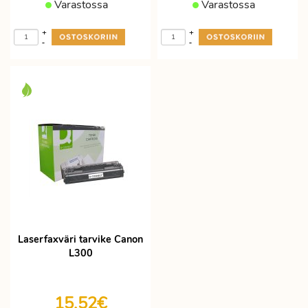
Varastossa
Varastossa
+
+
-
-
Laserfaxväri tarvike Canon
L300
15,52€