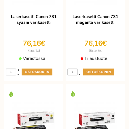
Laserkasetti Canon 731
Laserkasetti Canon 731
syaani värikasetti
magenta värikasetti
76,16€
76,16€
/ kpl
/ kpl
Hinta
Hinta
Varastossa
Tilaustuote
+
+
-
-