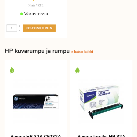
/ KPL
Hinta
Varastossa
+
-
HP kuvarumpu ja rumpu
» katso kaikki
Rumpu HP 32A CF232A
Rumpu tarvike HP 32A