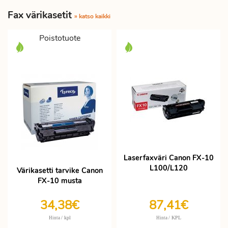
Fax värikasetit
» katso kaikki
Poistotuote
Laserfaxväri Canon FX-10
L100/L120
Värikasetti tarvike Canon
FX-10 musta
34,38€
87,41€
/ kpl
/ KPL
Hinta
Hinta