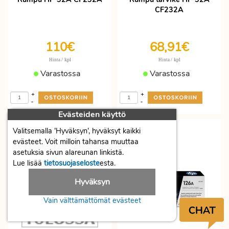
CF232A
110€
68,91€
/ kpl
/ kpl
Hinta
Hinta
Varastossa
Varastossa
+
+
-
-
Evästeiden käyttö
Valitsemalla ’Hyväksyn’, hyväksyt kaikki
evästeet. Voit milloin tahansa muuttaa
asetuksia sivun alareunan linkistä.
Lue lisää
tietosuojaseloste
esta.
Hyväksyn
Vain välttämättömät evästeet