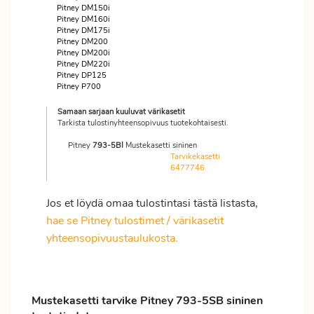
Pitney DM150i
Pitney DM160i
Pitney DM175i
Pitney DM200
Pitney DM200i
Pitney DM220i
Pitney DP125
Pitney P700
Samaan sarjaan kuuluvat värikasetit
Tarkista tulostinyhteensopivuus tuotekohtaisesti.
Pitney
793-5BI
Mustekasetti sininen
Tarvikekasetti
6477746
Jos et löydä omaa tulostintasi tästä listasta,
hae se Pitney tulostimet / värikasetit
yhteensopivuustaulukosta.
Mustekasetti tarvike Pitney 793-5SB sininen