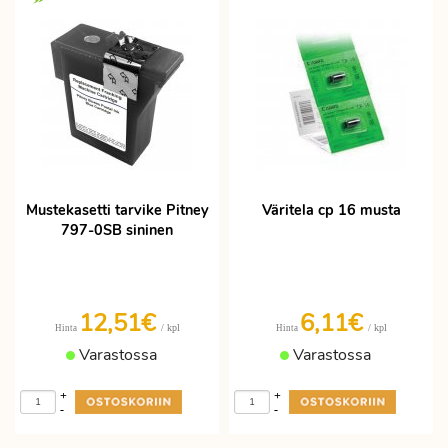
Mustekasetti tarvike Pitney
Väritela cp 16 musta
797-0SB sininen
12,51€
6,11€
/ kpl
/ kpl
Hinta
Hinta
Varastossa
Varastossa
+
+
-
-