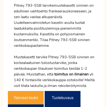
Pitney 793-5SB tarvikemustekasetti sininen on
edullinen vaihtoehto frankeerauskoneeseen, ja
sen laatu vastaa alkuperäistä.
Uudelleenvalmistetun kasetin avulla tuotat
laadukkaita postitusleimoja pienemmillä
kustannuksilla. Kasetilla on pohjoismainen
Joutsenmerkki. Tilaa Pitney 793-5SB sininen
verkkokaupastamme.
Mustekasetti tarvike Pitney 793-5SB sininen on
korkealaatuinen tulostustarvike, jonka
verkkokaupan tilauksen
toimitus
kestää 1-2
päivää. Muistathan, että
toimitus
on ilmainen
yli
140 € hintaisille verkkokauppa ostoksille! Meiltä
voit tilata laskulla ja ilman rekisteröitymistä.
Tekniset tiedot
Tuotekuvaus