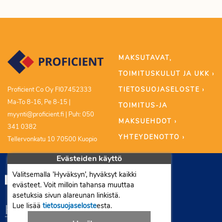
MAKSUTAVAT,
TOIMITUSKULUT JA UKK ›
TIETOSUOJASELOSTE ›
Proficient Co Oy FI07452333
Ma-To 8-16, Pe 8-15 |
TOIMITUS-JA
myynti@proficient.fi | Puh: 050
MAKSUEHDOT ›
341 0382
YHTEYDENOTTO ›
Tellervonkatu 10 70500 Kuopio
Evästeiden käyttö
Valitsemalla ’Hyväksyn’, hyväksyt kaikki
evästeet. Voit milloin tahansa muuttaa
asetuksia sivun alareunan linkistä.
Lue lisää
tietosuojaseloste
esta.