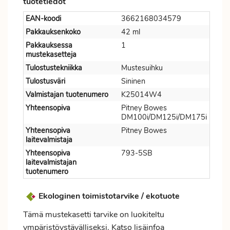
tuotetiedot
EAN-koodi
3662168034579
Pakkauksenkoko
42 ml
Pakkauksessa
1
mustekasetteja
Tulostustekniikka
Mustesuihku
Tulostusväri
Sininen
Valmistajan tuotenumero
K25014W4
Yhteensopiva
Pitney Bowes
DM100i/DM125i/DM175i
Yhteensopiva
Pitney Bowes
laitevalmistaja
Yhteensopiva
793-5SB
laitevalmistajan
tuotenumero
Ekologinen toimistotarvike / ekotuote
Tämä mustekasetti tarvike on luokiteltu
ympäristöystävälliseksi. Katso lisäinfoa