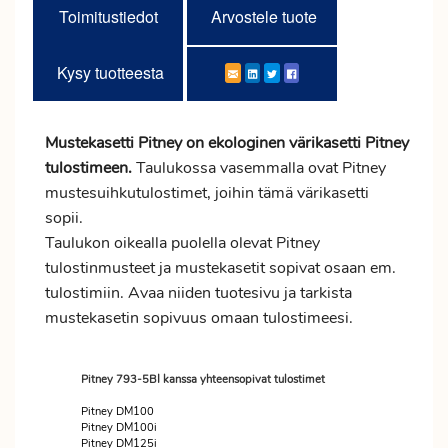
Toimitustiedot
Arvostele tuote
Kysy tuotteesta
Mustekasetti Pitney on ekologinen värikasetti Pitney
tulostimeen.
Taulukossa vasemmalla ovat Pitney
mustesuihkutulostimet, joihin tämä värikasetti
sopii.
Taulukon oikealla puolella olevat Pitney
tulostinmusteet ja mustekasetit sopivat osaan em.
tulostimiin. Avaa niiden tuotesivu ja tarkista
mustekasetin sopivuus omaan tulostimeesi.
Pitney 793-5BI kanssa yhteensopivat tulostimet
Pitney DM100
Pitney DM100i
Pitney DM125i