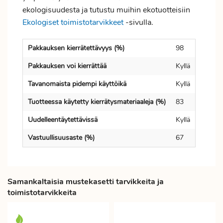
ekologisuudesta ja tutustu muihin ekotuotteisiin
Ekologiset toimistotarvikkeet
-sivulla.
Pakkauksen kierrätettävyys (%)
98
Pakkauksen voi kierrättää
Kyllä
Tavanomaista pidempi käyttöikä
Kyllä
Tuotteessa käytetty kierrätysmateriaaleja (%)
83
Uudelleentäytettävissä
Kyllä
Vastuullisuusaste (%)
67
Samankaltaisia mustekasetti tarvikkeita ja
toimistotarvikkeita